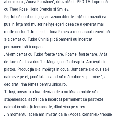
al emisiunii „Vocea României”, difuzată de PRO TV, împreună
cu Theo Rose, Horia Brenciu și Smiley.
Faptul că sunt colegi și au viziuni diferite față de muzică i-a
pus în fața mai multor neînțelegeri, ceea ce a generat mai
multe certuri între cei doi. Irina Rimes a recunoscut recent că
s-a certat cu Tudor Chirilă și că oamenii au încercat
permanent să îi împace.
„M-am certat cu Tudor foarte tare. Foarte, foarte tare. Atât
de tare că el s-a dus în stânga și eu în dreapta. Am ieșit din
platou. Producția s-a împărțit în două. Jumătate s-a dus să-l
calmeze pe el, jumătate a venit să mă calmeze pe mine.”, a
declarat Irina Rimes pentru Unica.ro.
Totuși, aceasta a luat decizia de a nu lăsa emoțiile să o
stăpânească, astfel că a încercat permanent să păstreze
calmul în situații tensionate, dând vina pe stres.
„În momentul acela am învățat că la «Vocea României» trebuie