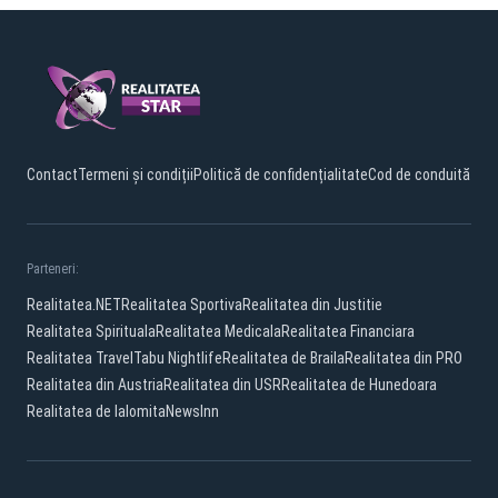
Contact
Termeni și condiții
Politică de confidențialitate
Cod de conduită
Parteneri:
Realitatea.NET
Realitatea Sportiva
Realitatea din Justitie
Realitatea Spirituala
Realitatea Medicala
Realitatea Financiara
Realitatea Travel
Tabu Nightlife
Realitatea de Braila
Realitatea din PRO
Realitatea din Austria
Realitatea din USR
Realitatea de Hunedoara
Realitatea de Ialomita
NewsInn