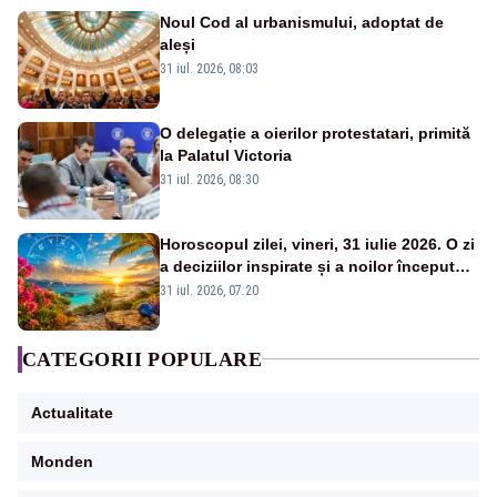
Noul Cod al urbanismului, adoptat de
aleși
31 iul. 2026, 08:03
O delegație a oierilor protestatari, primită
la Palatul Victoria
31 iul. 2026, 08:30
Horoscopul zilei, vineri, 31 iulie 2026. O zi
a deciziilor inspirate și a noilor începuturi.
Vezi zodiile vizate
31 iul. 2026, 07:20
CATEGORII POPULARE
Actualitate
Monden