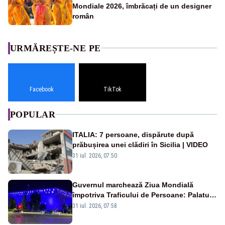
Mondiale 2026, îmbrăcați de un designer
român
URMĂREȘTE-NE PE
Facebook
TikTok
POPULAR
ITALIA: 7 persoane, dispărute după
prăbușirea unei clădiri în Sicilia | VIDEO
31 iul. 2026, 07:50
Guvernul marchează Ziua Mondială
împotriva Traficului de Persoane: Palatul
Victoria, iluminat în albastru
31 iul. 2026, 07:58