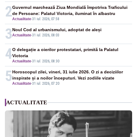
2
Guvernul marchează Ziua Mondială împotriva Traficului
de Persoane: Palatul Victoria, iluminat în albastru
Actualitate
-
31 iul. 2026, 07:58
3
Noul Cod al urbanismului, adoptat de aleși
Actualitate
-
31 iul. 2026, 08:03
4
O delegație a oierilor protestatari, primită la Palatul
Victoria
Actualitate
-
31 iul. 2026, 08:30
5
Horoscopul zilei, vineri, 31 iulie 2026. O zi a deciziilor
inspirate și a noilor începuturi. Vezi zodiile vizate
Actualitate
-
31 iul. 2026, 07:20
ACTUALITATE