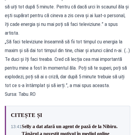
să uiți tot după 5 minute. Pentru că dacă urci în scaunul ăla și
ești supărat pentru că cineva a zis ceva și ai luat-o personal,
îți cade energia și nu mai poți să faci televiziune.” a spus
artista.
„Să faci televiziune înseamnă să fii tot timpul cu energia la
maxim și să dai tot timpul din tine, chiar și atunci când n-ai. (…)
Te duci și îți faci treaba. Cred că lecția cea mai importantă
pentru mine a fost în momentul ăla. Poți să te superi, poți să
explodezi, poți să ai o criză, dar după 5 minute trebuie să uiți
tot ce s-a întâmplat și să ierți.”, a mai spus aceasta.
Sursa: Tabu.RO
CITEȘTE ȘI
Selly a dat afară un agent de pază de la Nibiru.
13:41
Tânărul a povestit motivul în mediul online