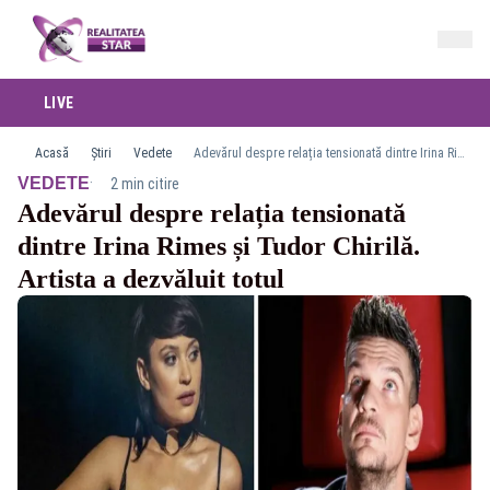
LIVE
Acasă
Știri
Vedete
Adevărul despre relația tensionată dintre Irina Rimes și Tudor Chirilă. Artista a dezvăluit totul
·
VEDETE
2 min citire
Adevărul despre relația tensionată
dintre Irina Rimes și Tudor Chirilă.
Artista a dezvăluit totul