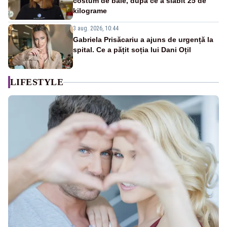
costum de baie, după ce a slăbit 25 de
kilograme
3 aug. 2026, 10:44
Gabriela Prisăcariu a ajuns de urgență la
spital. Ce a pățit soția lui Dani Oțil
LIFESTYLE