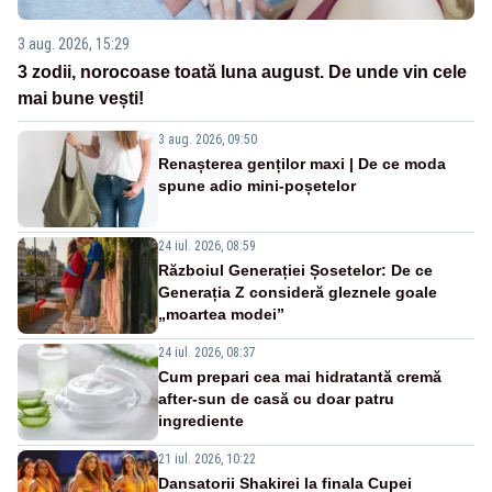
3 aug. 2026, 15:29
3 zodii, norocoase toată luna august. De unde vin cele
mai bune vești!
3 aug. 2026, 09:50
Renașterea genților maxi | De ce moda
spune adio mini-poșetelor
24 iul. 2026, 08:59
Războiul Generației Șosetelor: De ce
Generația Z consideră gleznele goale
„moartea modei”
24 iul. 2026, 08:37
Cum prepari cea mai hidratantă cremă
after-sun de casă cu doar patru
ingrediente
21 iul. 2026, 10:22
Dansatorii Shakirei la finala Cupei