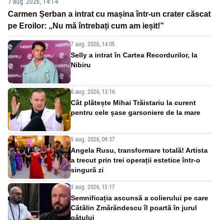
7 aug. 2026, 14:14
Carmen Șerban a intrat cu mașina într-un crater căscat
pe Eroilor: „Nu mă întrebați cum am ieșit!”
7 aug. 2026, 14:05
Selly a intrat în Cartea Recordurilor, la
Nibiru
6 aug. 2026, 13:16
Cât plătește Mihai Trăistariu la curent
pentru cele șase garsoniere de la mare
5 aug. 2026, 09:37
Angela Rusu, transformare totală! Artista
a trecut prin trei operații estetice într-o
singură zi
3 aug. 2026, 15:17
Semnificația ascunsă a colierului pe care
Cătălin Zmărăndescu îl poartă în jurul
gâtului