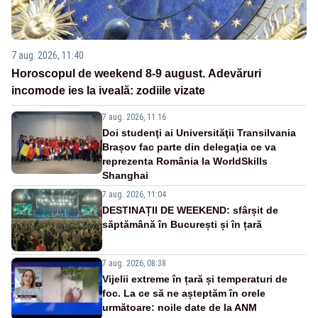
7 aug. 2026, 11:40
Horoscopul de weekend 8-9 august. Adevăruri
incomode ies la iveală: zodiile vizate
7 aug. 2026, 11:16
Doi studenţi ai Universităţii Transilvania
Brașov fac parte din delegaţia ce va
reprezenta România la WorldSkills
Shanghai
7 aug. 2026, 11:04
DESTINAȚII DE WEEKEND: sfârșit de
săptămână în București și în țară
7 aug. 2026, 08:38
Vijelii extreme în țară și temperaturi de
foc. La ce să ne așteptăm în orele
următoare: noile date de la ANM