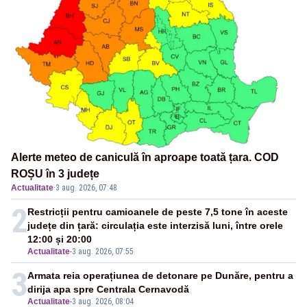
Alerte meteo de caniculă în aproape toată țara. COD
ROȘU în 3 județe
Actualitate
·
3 aug. 2026, 07:48
2
Restricții pentru camioanele de peste 7,5 tone în aceste
județe din țară: circulația este interzisă luni, între orele
12:00 și 20:00
Actualitate
-
3 aug. 2026, 07:55
3
Armata reia operațiunea de detonare pe Dunăre, pentru a
dirija apa spre Centrala Cernavodă
Actualitate
-
3 aug. 2026, 08:04