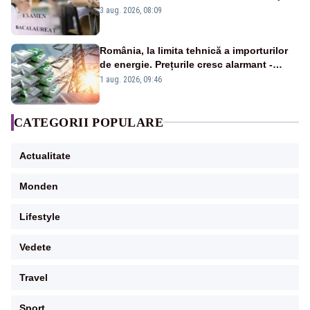
înscrişi
3 aug. 2026, 08:09
România, la limita tehnică a importurilor
de energie. Prețurile cresc alarmant -
Analiză Realitatea Plus
1 aug. 2026, 09:46
CATEGORII POPULARE
Actualitate
Monden
Lifestyle
Vedete
Travel
Sport