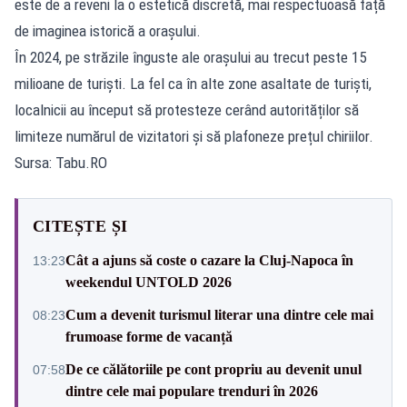
este de a reveni la o estetică discretă, mai respectuoasă față
de imaginea istorică a orașului.
În 2024, pe străzile înguste ale orașului au trecut peste 15
milioane de turiști. La fel ca în alte zone asaltate de turiști,
localnicii au început să protesteze cerând autorităților să
limiteze numărul de vizitatori și să plafoneze prețul chiriilor.
Sursa: Tabu.RO
CITEȘTE ȘI
Cât a ajuns să coste o cazare la Cluj-Napoca în
13:23
weekendul UNTOLD 2026
Cum a devenit turismul literar una dintre cele mai
08:23
frumoase forme de vacanță
De ce călătoriile pe cont propriu au devenit unul
07:58
dintre cele mai populare trenduri în 2026