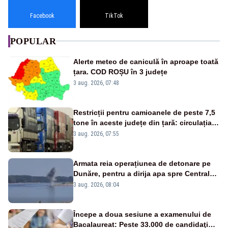
Facebook
TikTok
POPULAR
Alerte meteo de caniculă în aproape toată
țara. COD ROȘU în 3 județe
3 aug. 2026, 07:48
Restricții pentru camioanele de peste 7,5
tone în aceste județe din țară: circulația
este interzisă luni, între orele 12:00 și
3 aug. 2026, 07:55
20:00
Armata reia operațiunea de detonare pe
Dunăre, pentru a dirija apa spre Centrala
Cernavodă
3 aug. 2026, 08:04
Începe a doua sesiune a examenului de
Bacalaureat: Peste 33.000 de candidaţi