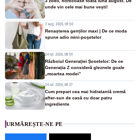
3 zodii, norocoase toată luna august. De
unde vin cele mai bune vești!
3 aug. 2026, 09:50
Renașterea genților maxi | De ce moda
spune adio mini-poșetelor
24 iul. 2026, 08:59
Războiul Generației Șosetelor: De ce
Generația Z consideră gleznele goale
„moartea modei”
24 iul. 2026, 08:37
Cum prepari cea mai hidratantă cremă
after-sun de casă cu doar patru
ingrediente
URMĂREȘTE-NE PE