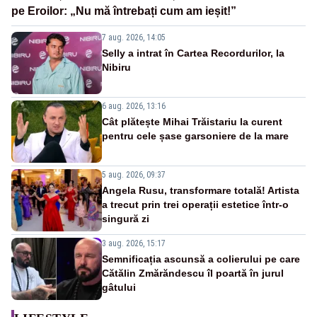
pe Eroilor: „Nu mă întrebați cum am ieșit!”
7 aug. 2026, 14:05
Selly a intrat în Cartea Recordurilor, la
Nibiru
6 aug. 2026, 13:16
Cât plătește Mihai Trăistariu la curent
pentru cele șase garsoniere de la mare
5 aug. 2026, 09:37
Angela Rusu, transformare totală! Artista
a trecut prin trei operații estetice într-o
singură zi
3 aug. 2026, 15:17
Semnificația ascunsă a colierului pe care
Cătălin Zmărăndescu îl poartă în jurul
gâtului