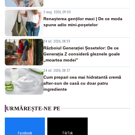
3 aug. 2026, 09:50
Renașterea genților maxi | De ce moda
spune adio mini-poșetelor
24 iul. 2026, 08:59
Războiul Generației Șosetelor: De ce
Generația Z consideră gleznele goale
„moartea modei”
24 iul. 2026, 08:37
Cum prepari cea mai hidratantă cremă
after-sun de casă cu doar patru
ingrediente
URMĂREȘTE-NE PE
Facebook
TikTok