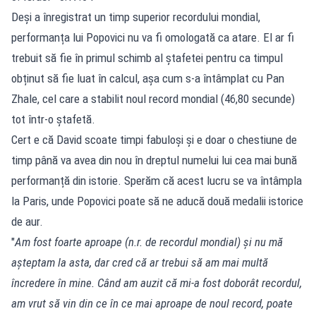
Deși a înregistrat un timp superior recordului mondial,
performanța lui Popovici nu va fi omologată ca atare. El ar fi
trebuit să fie în primul schimb al ștafetei pentru ca timpul
obținut să fie luat în calcul, așa cum s-a întâmplat cu Pan
Zhale, cel care a stabilit noul record mondial (46,80 secunde)
tot într-o ștafetă.
Cert e că David scoate timpi fabuloși și e doar o chestiune de
timp până va avea din nou în dreptul numelui lui cea mai bună
performanță din istorie. Sperăm că acest lucru se va întâmpla
la Paris, unde Popovici poate să ne aducă două medalii istorice
de aur.
"
Am fost foarte aproape (n.r. de recordul mondial) şi nu mă
aşteptam la asta, dar cred că ar trebui să am mai multă
încredere în mine. Când am auzit că mi-a fost doborât recordul,
am vrut să vin din ce în ce mai aproape de noul record, poate