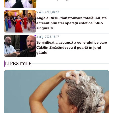
5 aug. 2026, 09:37
Angela Rusu, transformare totală! Artista
a trecut prin trei operații estetice într-o
singură zi
3 aug. 2026, 15:17
Semnificația ascunsă a colierului pe care
Cătălin Zmărăndescu îl poartă în jurul
gâtului
LIFESTYLE