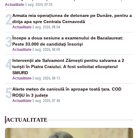
Actualitate
·
3 aug. 2026, 07:55
între orele 12:00 și 20:00
2
Armata reia operațiunea de detonare pe Dunăre, pentru a
dirija apa spre Centrala Cernavodă
Actualitate
-
3 aug. 2026, 08:04
3
Începe a doua sesiune a examenului de Bacalaureat:
Peste 33.000 de candidaţi înscrişi
Actualitate
-
3 aug. 2026, 08:09
4
Intervenţii ale Salvamont Zărnești pentru salvarea a 2
turişti în Piatra Craiului. A fost solicitat elicopterul
SMURD
Actualitate
-
3 aug. 2026, 08:13
5
Alerte meteo de caniculă în aproape toată țara. COD
ROȘU în 3 județe
Actualitate
-
3 aug. 2026, 07:48
ACTUALITATE