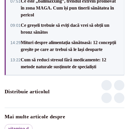
Ce este „ballmaxxing”, trendul extrem promovat
07:51
în zona MAGA. Cum își pun tinerii sănătatea în
pericol
Ce greșeli trebuie să eviți dacă vrei să obții un
09:01
bronz sănătos
Mituri despre alimentația sănătoasă: 12 concepții
14:29
greșite pe care ar trebui să le lași deoparte
Cum să reduci stresul fără medicamente: 12
13:22
metode naturale susținute de specialiști
Distribuie articolul
Mai multe articole despre
vitamina d