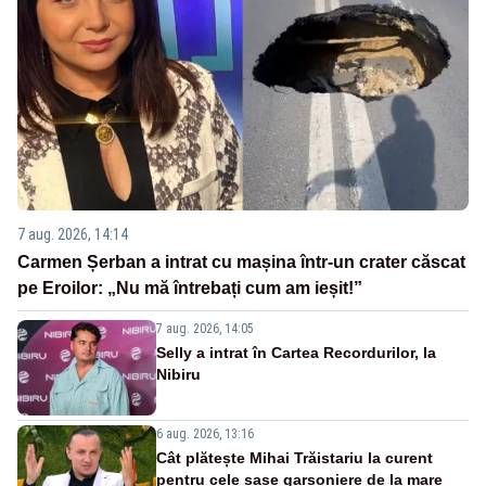
7 aug. 2026, 14:14
Carmen Șerban a intrat cu mașina într-un crater căscat
pe Eroilor: „Nu mă întrebați cum am ieșit!”
7 aug. 2026, 14:05
Selly a intrat în Cartea Recordurilor, la
Nibiru
6 aug. 2026, 13:16
Cât plătește Mihai Trăistariu la curent
pentru cele șase garsoniere de la mare