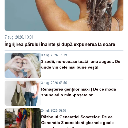
7 aug. 2026, 13:31
Îngrijirea părului înainte și după expunerea la soare
3 aug. 2026, 15:29
3 zodii, norocoase toată luna august. De
unde vin cele mai bune vești!
3 aug. 2026, 09:50
Renașterea genților maxi | De ce moda
spune adio mini-poșetelor
24 iul. 2026, 08:59
Războiul Generației Șosetelor: De ce
Generația Z consideră gleznele goale