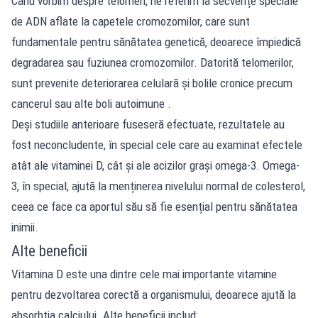
Când vorbim despre telomeri, ne referim la secvențe speciale
de ADN aflate la capetele cromozomilor, care sunt
fundamentale pentru sănătatea genetică, deoarece împiedică
degradarea sau fuziunea cromozomilor. Datorită telomerilor,
sunt prevenite deteriorarea celulară și bolile cronice precum
cancerul sau alte boli autoimune .
Deși studiile anterioare fuseseră efectuate, rezultatele au
fost neconcludente, în special cele care au examinat efectele
atât ale vitaminei D, cât și ale acizilor grași omega-3. Omega-
3, în special, ajută la menținerea nivelului normal de colesterol,
ceea ce face ca aportul său să fie esențial pentru sănătatea
inimii.
Alte beneficii
Vitamina D este una dintre cele mai importante vitamine
pentru dezvoltarea corectă a organismului, deoarece ajută la
absorbția calciului. Alte beneficii includ: