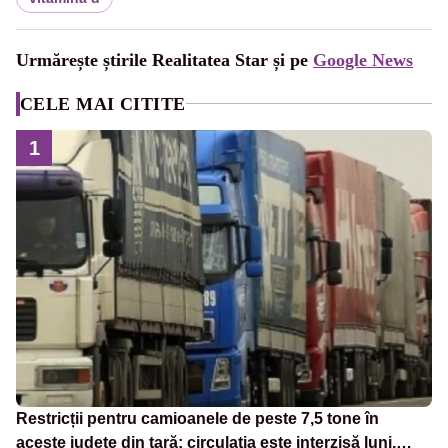
Urmărește știrile Realitatea Star și pe
Google News
CELE MAI CITITE
1
Restricții pentru camioanele de peste 7,5 tone în
aceste județe din țară: circulația este interzisă luni,