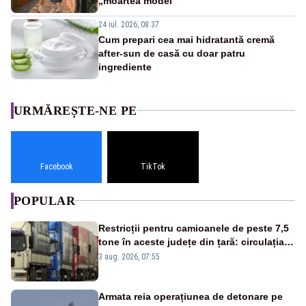
„moartea modei”
24 iul. 2026, 08:37
Cum prepari cea mai hidratantă cremă
after-sun de casă cu doar patru
ingrediente
URMĂREȘTE-NE PE
Facebook
TikTok
POPULAR
Restricții pentru camioanele de peste 7,5
tone în aceste județe din țară: circulația
este interzisă luni, între orele 12:00 și
3 aug. 2026, 07:55
20:00
Armata reia operațiunea de detonare pe