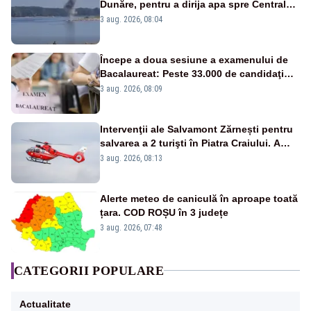
Dunăre, pentru a dirija apa spre Centrala
Cernavodă
3 aug. 2026, 08:04
Începe a doua sesiune a examenului de
Bacalaureat: Peste 33.000 de candidaţi
înscrişi
3 aug. 2026, 08:09
Intervenţii ale Salvamont Zărnești pentru
salvarea a 2 turişti în Piatra Craiului. A
fost solicitat elicopterul SMURD
3 aug. 2026, 08:13
Alerte meteo de caniculă în aproape toată
țara. COD ROȘU în 3 județe
3 aug. 2026, 07:48
CATEGORII POPULARE
Actualitate