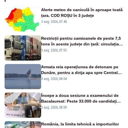
Alerte meteo de caniculă în aproape toată
țara. COD ROȘU în 3 județe
3 aug. 2026, 07:48
Restricții pentru camioanele de peste 7,5
tone în aceste județe din țară: circulația
este interzisă luni, între orele 12:00 și
3 aug. 2026, 07:55
20:00
Armata reia operațiunea de detonare pe
Dunăre, pentru a dirija apa spre Centrala
Cernavodă
3 aug. 2026, 08:04
Începe a doua sesiune a examenului de
Bacalaureat: Peste 33.000 de candidaţi
înscrişi
3 aug. 2026, 08:09
România, la limita tehnică a importurilor