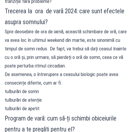
tranziție fără probleme?
Trecerea la ora de vară 2024: care sunt efectele
asupra somnului?
Spre deosebire de ora de iarnă, această schimbare de oră, care
va avea loc în ultimul weekend din martie, este sinonimă cu
timpul de somn redus. De fapt, va trebui să dați ceasul înainte
cu o oră și, prin urmare, să pierdeți o oră de somn, ceea ce vă
poate perturba ritmul circadian.
De asemenea, o întrerupere a ceasului biologic poate avea
consecințe diferite, cum ar fi:
tulburări de somn
tulburări de atenție
tulburări de apetit
Program de vară: cum să-ți schimbi obiceiurile
pentru a te pregăti pentru el?