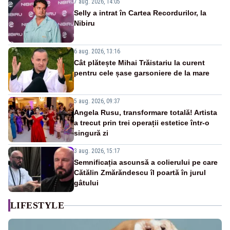
7 aug. 2026, 14:05
Selly a intrat în Cartea Recordurilor, la
Nibiru
6 aug. 2026, 13:16
Cât plătește Mihai Trăistariu la curent
pentru cele șase garsoniere de la mare
5 aug. 2026, 09:37
Angela Rusu, transformare totală! Artista
a trecut prin trei operații estetice într-o
singură zi
3 aug. 2026, 15:17
Semnificația ascunsă a colierului pe care
Cătălin Zmărăndescu îl poartă în jurul
gâtului
LIFESTYLE