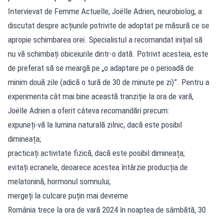
Intervievat de Femme Actuelle, Joëlle Adrien, neurobiolog, a
discutat despre acțiunile potrivite de adoptat pe măsură ce se
apropie schimbarea orei. Specialistul a recomandat inițial să
nu vă schimbați obiceiurile dintr-o dată. Potrivit acesteia, este
de preferat să se meargă pe „o adaptare pe o perioadă de
minim două zile (adică o tură de 30 de minute pe zi)”. Pentru a
experimenta cât mai bine această tranziție la ora de vară,
Joëlle Adrien a oferit câteva recomandări precum:
expuneți-vă la lumina naturală zilnic, dacă este posibil
dimineața;
practicați activitate fizică, dacă este posibil dimineața;
evitați ecranele, deoarece acestea întârzie producția de
melatonină, hormonul somnului;
mergeți la culcare puțin mai devreme
România trece la ora de vară 2024 în noaptea de sâmbătă, 30