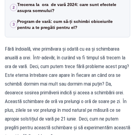
Trecerea la ora de vară 2024: care sunt efectele
2
asupra somnului?
Program de vară: cum să-ți schimbi obiceiurile
3
pentru a te pregăti pentru el?
Fără îndoială, vine primăvara și odată cu ea și schimbarea
anuală a orei. Într-adevăr, în curând va fi timpul să trecem la
ora de vară. Deci, cum putem trece fără probleme acest prag?
Este eterna întrebare care apare în fiecare an când ora se
schimbă: dormim mai mult sau dormim mai puțin? Da,
deoarece sosirea primăverii indică și aceea a schimbării orei.
Această schimbare de oră va prelungi o oră de soare pe zi. În
plus, zilele se vor prelungi în mod natural pe măsură ce se
apropie solstițiul de vară pe 21 iunie. Deci, cum ne putem
pregăti pentru această schimbare și să experimentăm această