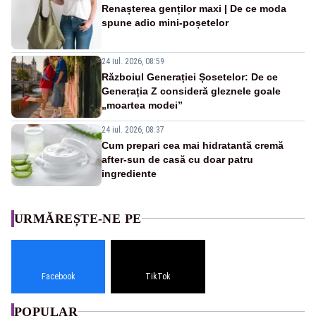
Renașterea genților maxi | De ce moda
spune adio mini-poșetelor
24 iul. 2026, 08:59
Războiul Generației Șosetelor: De ce
Generația Z consideră gleznele goale
„moartea modei”
24 iul. 2026, 08:37
Cum prepari cea mai hidratantă cremă
after-sun de casă cu doar patru
ingrediente
URMĂREȘTE-NE PE
Facebook
TikTok
POPULAR