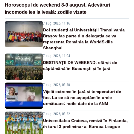
Horoscopul de weekend 8-9 august. Adevăruri
incomode ies la iveală: zodiile vizate
7 aug. 2026, 11:16
Doi studenţi ai Universităţii Transilvania
Brașov fac parte din delegaţia ce va
reprezenta România la WorldSkills
Shanghai
7 aug. 2026, 11:04
DESTINAȚII DE WEEKEND: sfârșit de
săptămână în București și în țară
7 aug. 2026, 08:38
Vijelii extreme în țară și temperaturi de
foc. La ce să ne așteptăm în orele
următoare: noile date de la ANM
7 aug. 2026, 08:22
Universitatea Craiova, remiză în Finlanda,
în turul 3 preliminar al Europa League