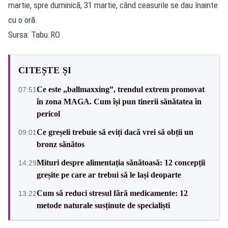
martie, spre duminică, 31 martie, când ceasurile se dau înainte
cu o oră.
Sursa: Tabu.RO
CITEȘTE ȘI
Ce este „ballmaxxing”, trendul extrem promovat
07:51
în zona MAGA. Cum își pun tinerii sănătatea în
pericol
Ce greșeli trebuie să eviți dacă vrei să obții un
09:01
bronz sănătos
Mituri despre alimentația sănătoasă: 12 concepții
14:29
greșite pe care ar trebui să le lași deoparte
Cum să reduci stresul fără medicamente: 12
13:22
metode naturale susținute de specialiști