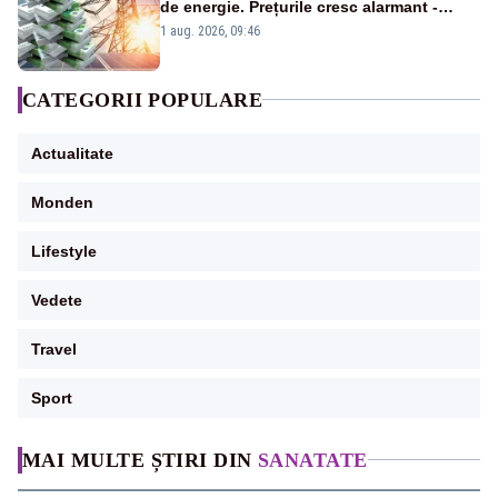
de energie. Prețurile cresc alarmant -
Analiză Realitatea Plus
1 aug. 2026, 09:46
CATEGORII POPULARE
Actualitate
Monden
Lifestyle
Vedete
Travel
Sport
MAI MULTE ȘTIRI DIN
SANATATE