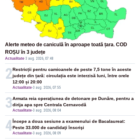
Alerte meteo de caniculă în aproape toată țara. COD
ROȘU în 3 județe
Actualitate
·
3 aug. 2026, 07:48
2
Restricții pentru camioanele de peste 7,5 tone în aceste
județe din țară: circulația este interzisă luni, între orele
12:00 și 20:00
Actualitate
-
3 aug. 2026, 07:55
3
Armata reia operațiunea de detonare pe Dunăre, pentru a
dirija apa spre Centrala Cernavodă
Actualitate
-
3 aug. 2026, 08:04
4
Începe a doua sesiune a examenului de Bacalaureat:
Peste 33.000 de candidaţi înscrişi
Actualitate
-
3 aug. 2026, 08:09