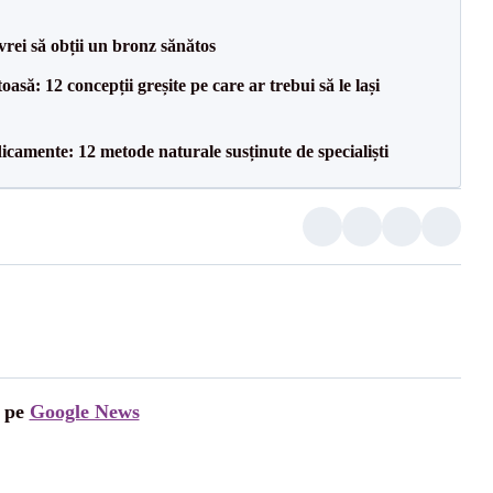
 vrei să obții un bronz sănătos
asă: 12 concepții greșite pe care ar trebui să le lași
camente: 12 metode naturale susținute de specialiști
i pe
Google News