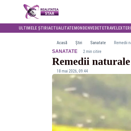
ULTIMELE ȘTIRI
ACTUALITATE
MONDEN
VEDETE
TRAVEL
EXTER
Acasă
Știri
Sanatate
Remedii na
·
SANATATE
2 min citire
Remedii naturale î
18 mai 2026, 09:44