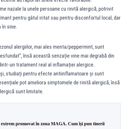
 nazale la unele persoane cu rinită alergică, potrivit
mant pentru gâtul iritat sau pentru disconfortul local, dar
 în sine.
sezonul alergiilor, mai ales menta/peppermint, sunt
esfundat”, însă această senzație vine mai degrabă din
dintr-un tratament real al inflamației alergice.
și, studiați pentru efecte antiinflamatoare și sunt
sențiale pot ameliora simptomele de rinită alergică, însă
alergică sunt limitate.
l extrem promovat în zona MAGA. Cum își pun tinerii