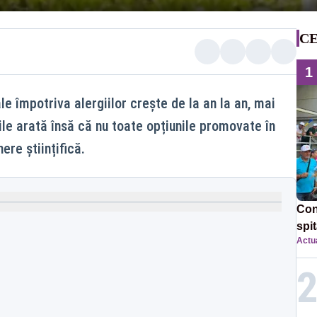
CE
1
le împotriva alergiilor crește de la an la an, mai
iile arată însă că nu toate opțiunile promovate în
ere științifică.
Con
spi
Actua