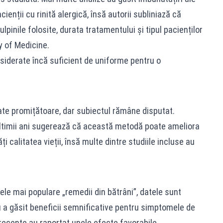
acienții cu rinită alergică, însă autorii subliniază că
ulpinile folosite, durata tratamentului și tipul pacienților
ry of Medicine.
nsiderate încă suficient de uniforme pentru o
tate promițătoare, dar subiectul rămâne disputat.
 ultimii ani sugerează că această metodă poate ameliora
calitatea vieții, însă multe dintre studiile incluse au
cele mai populare „remedii din bătrâni”, datele sunt
u a găsit beneficii semnificative pentru simptomele de
 recente au raportat unele efecte favorabile.