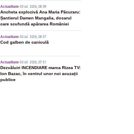
3
Actualitate
-
30 iul. 2026, 08:09
Ancheta explozivă Ana Maria Păcuraru:
Șantierul Damen Mangalia, dosarul
care scufundă apărarea României
4
Actualitate
-
30 iul. 2026, 08:57
Cod galben de caniculă
5
Actualitate
-
30 iul. 2026, 07:51
Dezvăluiri INCENDIARE marca Rizea TV:
Ion Bazac, în centrul unor noi acuzații
publice