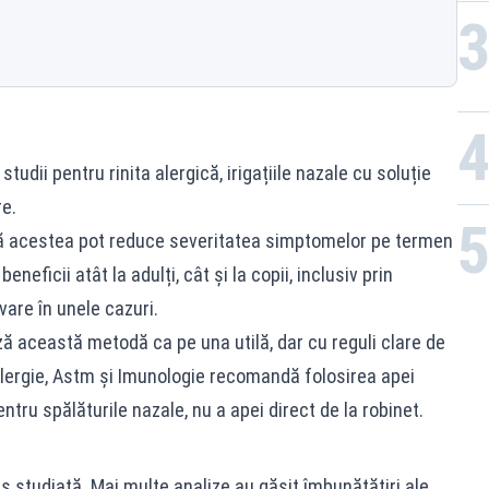
studii pentru rinita alergică, irigațiile nazale cu soluție
e.
ă acestea pot reduce severitatea simptomelor pe termen
eneficii atât la adulți, cât și la copii, inclusiv prin
are în unele cazuri.
ză această metodă ca pe una utilă, dar cu reguli clare de
ergie, Astm și Imunologie recomandă folosirea apei
pentru spălăturile nazale, nu a apei direct de la robinet.
ns studiată. Mai multe analize au găsit îmbunătățiri ale