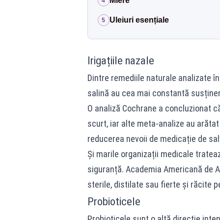
Miere
4
Uleiuri esențiale
5
Irigațiile nazale
Dintre remediile naturale analizate în 
salină au cea mai constantă susținer
O analiză Cochrane a concluzionat c
scurt, iar alte meta-analize au arătat b
reducerea nevoii de medicație de salv
Și marile organizații medicale tratea
siguranță. Academia Americană de Al
sterile, distilate sau fierte și răcite 
Probioticele
Probioticele sunt o altă direcție inte