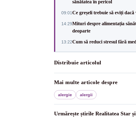
sănătatea în pericol
Ce greșeli trebuie să eviți dacă
09:01
Mituri despre alimentația sănăto
14:29
deoparte
Cum să reduci stresul fără medi
13:22
Distribuie articolul
Mai multe articole despre
alergie
alergii
Urmărește știrile Realitatea Star ș