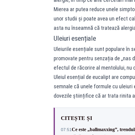
Mierea ar putea reduce unele simptome
unor studii și poate avea un efect cal
asta nu înseamnă că tratează alergia
Uleiuri esențiale
Uleiurile esențiale sunt populare în 
promovate pentru senzația de „nas d
efectul de răcorire al mentolului, nu 
Uleiul esențial de eucalipt are compu
semnale că unele formule cu uleiuri e
dovezile științifice că ar trata rinita 
CITEȘTE ȘI
Ce este „ballmaxxing”, trendu
07:51