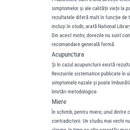
simptomelor și ale calității vieții la p
rezultatele diferă mult în funcție de t
incluși în studii, arată National Libra
Din acest motiv, dovezile nu sunt co
recomandare generală fermă.
Acupunctura
Și în cazul acupuncturii există rezul
Revizuirile sistematice publicate în
simptomele nazale și poate îmbunătăți 
limitări metodologice.
Miere
În schimb, pentru miere, unul dintre 
contradictorii. Un studiu mai vechi n
alergie, în timp ce alte cercetări mai