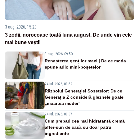
3 aug. 2026, 15:29
3 zodii, norocoase toată luna august. De unde vin cele
mai bune vești!
3 aug. 2026, 09:50
Renașterea genților maxi | De ce moda
spune adio mini-poșetelor
24 iul. 2026, 08:59
Războiul Generației Șosetelor: De ce
Generația Z consideră gleznele goale
„moartea modei”
24 iul. 2026, 08:37
Cum prepari cea mai hidratantă cremă
after-sun de casă cu doar patru
ingrediente