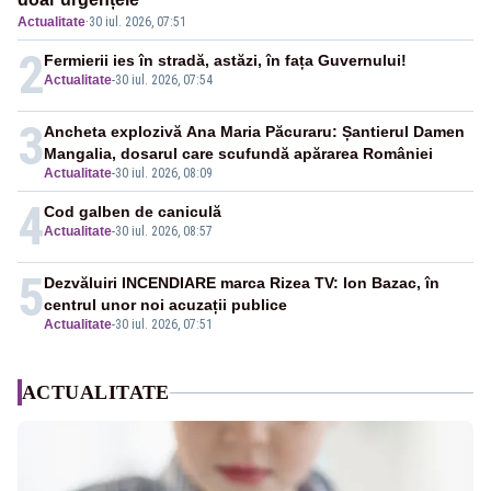
Actualitate
·
30 iul. 2026, 07:51
2
Fermierii ies în stradă, astăzi, în fața Guvernului!
Actualitate
-
30 iul. 2026, 07:54
3
Ancheta explozivă Ana Maria Păcuraru: Șantierul Damen
Mangalia, dosarul care scufundă apărarea României
Actualitate
-
30 iul. 2026, 08:09
4
Cod galben de caniculă
Actualitate
-
30 iul. 2026, 08:57
5
Dezvăluiri INCENDIARE marca Rizea TV: Ion Bazac, în
centrul unor noi acuzații publice
Actualitate
-
30 iul. 2026, 07:51
ACTUALITATE