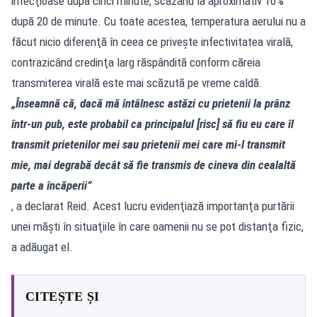
infecţioase după cinci minute, scăzând la aproximativ 10%
după 20 de minute. Cu toate acestea, temperatura aerului nu a
făcut nicio diferenţă în ceea ce priveşte infectivitatea virală,
contrazicând credinţa larg răspândită conform căreia
transmiterea virală este mai scăzută pe vreme caldă.
„Înseamnă că, dacă mă întâlnesc astăzi cu prietenii la prânz
într-un pub, este probabil ca principalul [risc] să fiu eu care îl
transmit prietenilor mei sau prietenii mei care mi-l transmit
mie, mai degrabă decât să fie transmis de cineva din cealaltă
parte a încăperii”
, a declarat Reid. Acest lucru evidenţiază importanţa purtării
unei măşti în situaţiile în care oamenii nu se pot distanţa fizic,
a adăugat el.
CITEȘTE ȘI