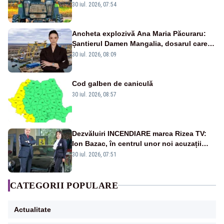
30 iul. 2026, 07:54
Ancheta explozivă Ana Maria Păcuraru:
Șantierul Damen Mangalia, dosarul care
scufundă apărarea României
30 iul. 2026, 08:09
Cod galben de caniculă
30 iul. 2026, 08:57
Dezvăluiri INCENDIARE marca Rizea TV:
Ion Bazac, în centrul unor noi acuzații
publice
30 iul. 2026, 07:51
CATEGORII POPULARE
Actualitate