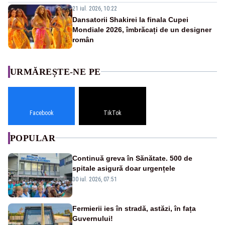
21 iul. 2026, 10:22
Dansatorii Shakirei la finala Cupei
Mondiale 2026, îmbrăcați de un designer
român
URMĂREȘTE-NE PE
Facebook
TikTok
POPULAR
Continuă greva în Sănătate. 500 de
spitale asigură doar urgențele
30 iul. 2026, 07:51
Fermierii ies în stradă, astăzi, în fața
Guvernului!