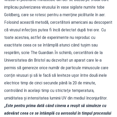
implicau pulverizarea virusului în vase sigilate numite tobe
Goldberg, care se rotesc pentru a menţine picăturile în aer.
Folosind această metodă, cercetătorii americani au descoperit
că virusul infecţios putea fi încă detectat după trei ore. Cu
toate acestea, astfel de experimente nu reproduc cu
exactitate ceea ce se întâmplă atunci când tuşim sau
respirăm, scrie The Guardian.În schimb, cercetătorii de la
Universitatea din Bristol au dezvoltat un aparat care le-a
permis să genereze orice număr de particule minuscule care
conţin virusuri şi să le facă să leviteze uşor între două inele
electrice timp de cinci secunde până la 20 de minute,
controlând în acelaşi timp cu stricteţe temperatura,
umiditatea şi intensitatea luminii UV din mediul înconjurător.
„Este pentru prima dată când cineva a reuşit să simuleze cu
adevărat ceea ce se întâmplă cu aerosolul în timpul procesului