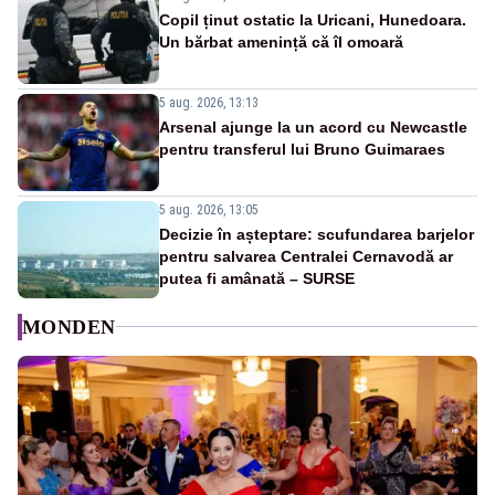
Copil ținut ostatic la Uricani, Hunedoara.
Un bărbat amenință că îl omoară
5 aug. 2026, 13:13
Arsenal ajunge la un acord cu Newcastle
pentru transferul lui Bruno Guimaraes
5 aug. 2026, 13:05
Decizie în așteptare: scufundarea barjelor
pentru salvarea Centralei Cernavodă ar
putea fi amânată – SURSE
MONDEN