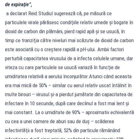
de expiraţie”,
a declarat Reid.Studiul sugerează că, pe măsură ce
particulele virale părăsesc condiţiile relativ umede şi bogate în
dioxid de carbon din plămâni, pierd rapid apă şi se usucă, în
timp ce tranziţia către niveluri mai scăzute de dioxid de carbon
este asociată cu o creştere rapidă a pH-ului. Ambii factori
perturbă capacitatea virusului de a infecta celulele umane, dar
viteza cu care particulele se usucă variază în funcţie de
umiditatea relativă a aerului înconjurător.Atunci când aceasta
era mai mică de 50% – similar cu aerul relativ uscat întâlnit în
multe birouri – virusul şi-a pierdut jumătate din capacitatea de
infectare în 10 secunde, după care declinul a fost mai lent şi
mai constant. La o umiditate de 90% – aproximativ echivalentă
cu cea a unei camere de aburi sau de duş – scăderea
infectivităţii a fost treptată, 52% din particule rămânând