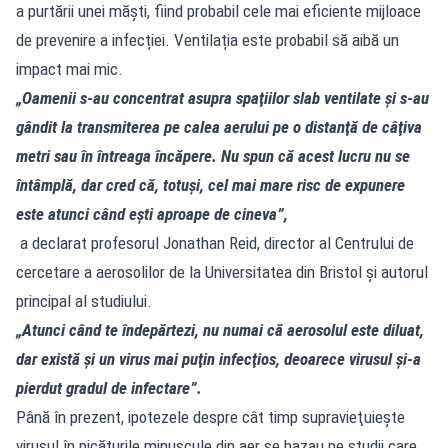
a purtării unei măști, fiind probabil cele mai eficiente mijloace
de prevenire a infecției. Ventilația este probabil să aibă un
impact mai mic.
„Oamenii s-au concentrat asupra spaţiilor slab ventilate şi s-au
gândit la transmiterea pe calea aerului pe o distanţă de câţiva
metri sau în întreaga încăpere. Nu spun că acest lucru nu se
întâmplă, dar cred că, totuşi, cel mai mare risc de expunere
este atunci când eşti aproape de cineva”,
a declarat profesorul Jonathan Reid, director al Centrului de
cercetare a aerosolilor de la Universitatea din Bristol şi autorul
principal al studiului.
„Atunci când te îndepărtezi, nu numai că aerosolul este diluat,
dar există şi un virus mai puţin infecţios, deoarece virusul şi-a
pierdut gradul de infectare”.
Până în prezent, ipotezele despre cât timp supravieţuieşte
virusul în picăturile minuscule din aer se bazau pe studii care