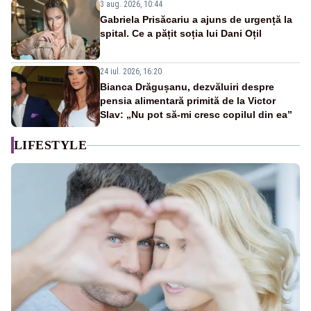
3 aug. 2026, 10:44
Gabriela Prisăcariu a ajuns de urgență la
spital. Ce a pățit soția lui Dani Oțil
24 iul. 2026, 16:20
Bianca Drăgușanu, dezvăluiri despre
pensia alimentară primită de la Victor
Slav: „Nu pot să-mi cresc copilul din ea”
LIFESTYLE