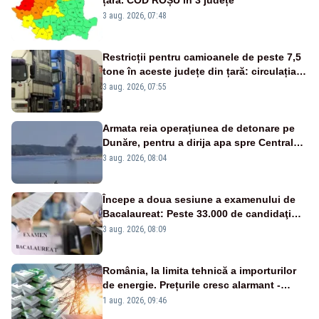
3 aug. 2026, 07:48
Restricții pentru camioanele de peste 7,5
tone în aceste județe din țară: circulația
este interzisă luni, între orele 12:00 și
3 aug. 2026, 07:55
20:00
Armata reia operațiunea de detonare pe
Dunăre, pentru a dirija apa spre Centrala
Cernavodă
3 aug. 2026, 08:04
Începe a doua sesiune a examenului de
Bacalaureat: Peste 33.000 de candidaţi
înscrişi
3 aug. 2026, 08:09
România, la limita tehnică a importurilor
de energie. Prețurile cresc alarmant -
Analiză Realitatea Plus
1 aug. 2026, 09:46