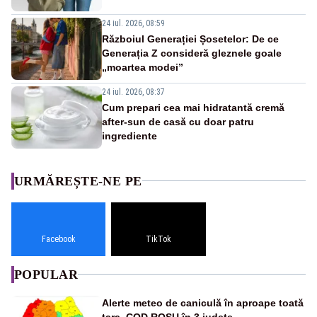
24 iul. 2026, 08:59
Războiul Generației Șosetelor: De ce
Generația Z consideră gleznele goale
„moartea modei”
24 iul. 2026, 08:37
Cum prepari cea mai hidratantă cremă
after-sun de casă cu doar patru
ingrediente
URMĂREȘTE-NE PE
Facebook
TikTok
POPULAR
Alerte meteo de caniculă în aproape toată
țara. COD ROȘU în 3 județe