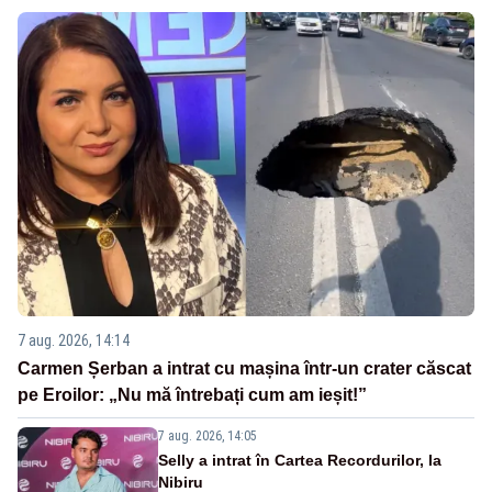
7 aug. 2026, 14:14
Carmen Șerban a intrat cu mașina într-un crater căscat
pe Eroilor: „Nu mă întrebați cum am ieșit!”
7 aug. 2026, 14:05
Selly a intrat în Cartea Recordurilor, la
Nibiru