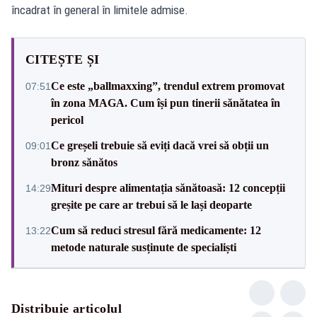
încadrat în general în limitele admise.
CITEȘTE ȘI
Ce este „ballmaxxing”, trendul extrem promovat
07:51
în zona MAGA. Cum își pun tinerii sănătatea în
pericol
Ce greșeli trebuie să eviți dacă vrei să obții un
09:01
bronz sănătos
Mituri despre alimentația sănătoasă: 12 concepții
14:29
greșite pe care ar trebui să le lași deoparte
Cum să reduci stresul fără medicamente: 12
13:22
metode naturale susținute de specialiști
Distribuie articolul