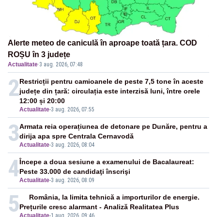
Alerte meteo de caniculă în aproape toată țara. COD
ROȘU în 3 județe
Actualitate
·
3 aug. 2026, 07:48
2
Restricții pentru camioanele de peste 7,5 tone în aceste
județe din țară: circulația este interzisă luni, între orele
12:00 și 20:00
Actualitate
-
3 aug. 2026, 07:55
3
Armata reia operațiunea de detonare pe Dunăre, pentru a
dirija apa spre Centrala Cernavodă
Actualitate
-
3 aug. 2026, 08:04
4
Începe a doua sesiune a examenului de Bacalaureat:
Peste 33.000 de candidaţi înscrişi
Actualitate
-
3 aug. 2026, 08:09
5
România, la limita tehnică a importurilor de energie.
Prețurile cresc alarmant - Analiză Realitatea Plus
Actualitate
-
1 aug. 2026, 09:46