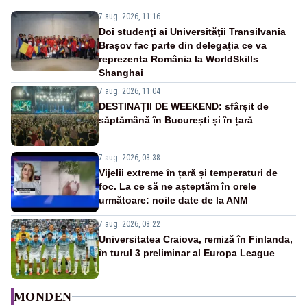
7 aug. 2026, 11:16
Doi studenţi ai Universităţii Transilvania
Brașov fac parte din delegaţia ce va
reprezenta România la WorldSkills
Shanghai
7 aug. 2026, 11:04
DESTINAȚII DE WEEKEND: sfârșit de
săptămână în București și în țară
7 aug. 2026, 08:38
Vijelii extreme în țară și temperaturi de
foc. La ce să ne așteptăm în orele
următoare: noile date de la ANM
7 aug. 2026, 08:22
Universitatea Craiova, remiză în Finlanda,
în turul 3 preliminar al Europa League
MONDEN