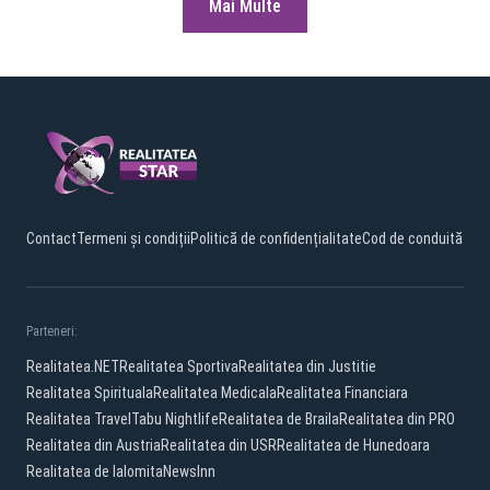
Mai Multe
Contact
Termeni și condiții
Politică de confidențialitate
Cod de conduită
Parteneri:
Realitatea.NET
Realitatea Sportiva
Realitatea din Justitie
Realitatea Spirituala
Realitatea Medicala
Realitatea Financiara
Realitatea Travel
Tabu Nightlife
Realitatea de Braila
Realitatea din PRO
Realitatea din Austria
Realitatea din USR
Realitatea de Hunedoara
Realitatea de Ialomita
NewsInn