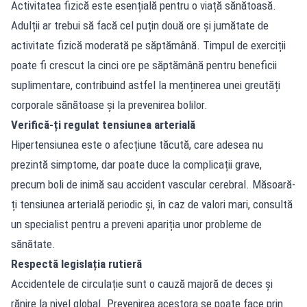
Activitatea fizică este esențială pentru o viață sănătoasă.
Adulții ar trebui să facă cel puțin două ore și jumătate de
activitate fizică moderată pe săptămână. Timpul de exerciții
poate fi crescut la cinci ore pe săptămână pentru beneficii
suplimentare, contribuind astfel la menținerea unei greutăți
corporale sănătoase și la prevenirea bolilor.
Verifică-ți regulat tensiunea arterială
Hipertensiunea este o afecțiune tăcută, care adesea nu
prezintă simptome, dar poate duce la complicații grave,
precum boli de inimă sau accident vascular cerebral. Măsoară-
ți tensiunea arterială periodic și, în caz de valori mari, consultă
un specialist pentru a preveni apariția unor probleme de
sănătate.
Respectă legislația rutieră
Accidentele de circulație sunt o cauză majoră de deces și
rănire la nivel global. Prevenirea acestora se poate face prin