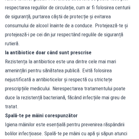
respectarea regulilor de circulație, cum ar fi folosirea centurii
de siguranță, purtarea căștii de protecție și evitarea
consumului de alcool înainte de a conduce. Protejează-te și
protejează-i pe cei din jur respectând regulile de siguranță
rutieră.
Ia antibiotice doar când sunt prescrise
Rezistența la antibiotice este una dintre cele mai mari
amenințări pentru sănătatea publică. Evită folosirea
nejustificată a antibioticelor și respectă cu strictețe
prescripțiile medicului. Nerespectarea tratamentului poate
duce la rezistență bacteriană, făcând infecțiile mai greu de
tratat.
Spală-te pe mâini corespunzător
Igiena mâinilor este esențială pentru prevenirea răspândirii
bolilor infecțioase. Spală-te pe mâini cu apă și săpun atunci