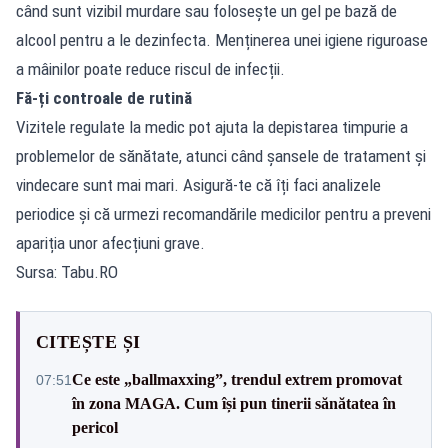
când sunt vizibil murdare sau folosește un gel pe bază de
alcool pentru a le dezinfecta. Menținerea unei igiene riguroase
a mâinilor poate reduce riscul de infecții.
Fă-ți controale de rutină
Vizitele regulate la medic pot ajuta la depistarea timpurie a
problemelor de sănătate, atunci când șansele de tratament și
vindecare sunt mai mari. Asigură-te că îți faci analizele
periodice și că urmezi recomandările medicilor pentru a preveni
apariția unor afecțiuni grave.
Sursa: Tabu.RO
CITEȘTE ȘI
Ce este „ballmaxxing”, trendul extrem promovat
07:51
în zona MAGA. Cum își pun tinerii sănătatea în
pericol