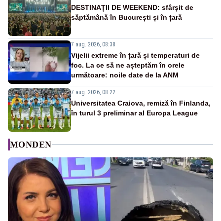
DESTINAȚII DE WEEKEND: sfârșit de
săptămână în București și în țară
7 aug. 2026, 08:38
Vijelii extreme în țară și temperaturi de
foc. La ce să ne așteptăm în orele
următoare: noile date de la ANM
7 aug. 2026, 08:22
Universitatea Craiova, remiză în Finlanda,
în turul 3 preliminar al Europa League
MONDEN