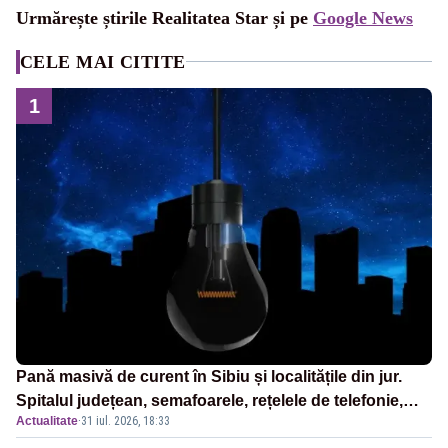
Urmărește știrile Realitatea Star și pe
Google News
CELE MAI CITITE
1
Pană masivă de curent în Sibiu și localitățile din jur.
Spitalul județean, semafoarele, rețelele de telefonie,
Actualitate
·
31 iul. 2026, 18:33
grav afectate