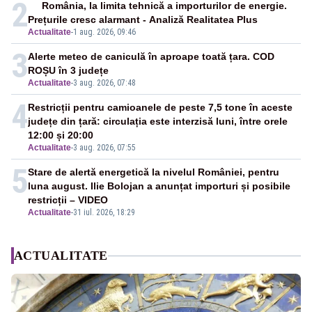
2
România, la limita tehnică a importurilor de energie.
Prețurile cresc alarmant - Analiză Realitatea Plus
Actualitate
-
1 aug. 2026, 09:46
3
Alerte meteo de caniculă în aproape toată țara. COD
ROȘU în 3 județe
Actualitate
-
3 aug. 2026, 07:48
4
Restricții pentru camioanele de peste 7,5 tone în aceste
județe din țară: circulația este interzisă luni, între orele
12:00 și 20:00
Actualitate
-
3 aug. 2026, 07:55
5
Stare de alertă energetică la nivelul României, pentru
luna august. Ilie Bolojan a anunțat importuri și posibile
restricții – VIDEO
Actualitate
-
31 iul. 2026, 18:29
ACTUALITATE