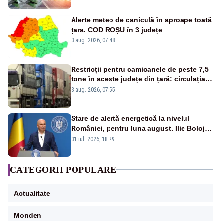
Alerte meteo de caniculă în aproape toată
țara. COD ROȘU în 3 județe
3 aug. 2026, 07:48
Restricții pentru camioanele de peste 7,5
tone în aceste județe din țară: circulația
este interzisă luni, între orele 12:00 și
3 aug. 2026, 07:55
20:00
Stare de alertă energetică la nivelul
României, pentru luna august. Ilie Bolojan
a anunțat importuri și posibile restricții –
31 iul. 2026, 18:29
VIDEO
CATEGORII POPULARE
Actualitate
Monden