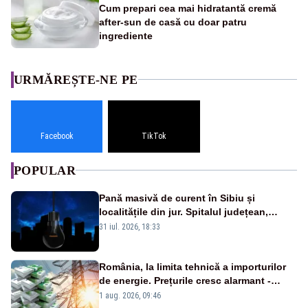
Cum prepari cea mai hidratantă cremă
after-sun de casă cu doar patru
ingrediente
URMĂREȘTE-NE PE
Facebook
TikTok
POPULAR
Pană masivă de curent în Sibiu și
localitățile din jur. Spitalul județean,
semafoarele, rețelele de telefonie, grav
31 iul. 2026, 18:33
afectate
România, la limita tehnică a importurilor
de energie. Prețurile cresc alarmant -
Analiză Realitatea Plus
1 aug. 2026, 09:46