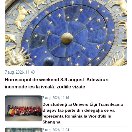
7 aug. 2026, 11:40
Horoscopul de weekend 8-9 august. Adevăruri
incomode ies la iveală: zodiile vizate
7 aug. 2026, 11:16
Doi studenţi ai Universităţii Transilvania
Brașov fac parte din delegaţia ce va
reprezenta România la WorldSkills
Shanghai
7 aug. 2026, 11:04