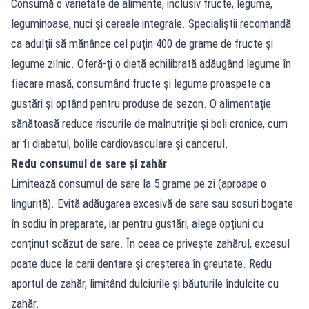
Consumă o varietate de alimente, inclusiv fructe, legume,
leguminoase, nuci și cereale integrale. Specialiștii recomandă
ca adulții să mănânce cel puțin 400 de grame de fructe și
legume zilnic. Oferă-ți o dietă echilibrată adăugând legume în
fiecare masă, consumând fructe și legume proaspete ca
gustări și optând pentru produse de sezon. O alimentație
sănătoasă reduce riscurile de malnutriție și boli cronice, cum
ar fi diabetul, bolile cardiovasculare și cancerul.
Redu consumul de sare și zahăr
Limitează consumul de sare la 5 grame pe zi (aproape o
linguriță). Evită adăugarea excesivă de sare sau sosuri bogate
în sodiu în preparate, iar pentru gustări, alege opțiuni cu
conținut scăzut de sare. În ceea ce privește zahărul, excesul
poate duce la carii dentare și creșterea în greutate. Redu
aportul de zahăr, limitând dulciurile și băuturile îndulcite cu
zahăr.