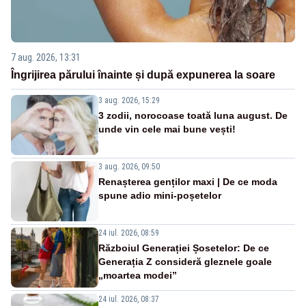
7 aug. 2026, 13:31
Îngrijirea părului înainte și după expunerea la soare
3 aug. 2026, 15:29
3 zodii, norocoase toată luna august. De
unde vin cele mai bune vești!
3 aug. 2026, 09:50
Renașterea genților maxi | De ce moda
spune adio mini-poșetelor
24 iul. 2026, 08:59
Războiul Generației Șosetelor: De ce
Generația Z consideră gleznele goale
„moartea modei”
24 iul. 2026, 08:37