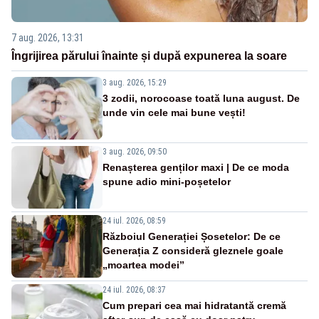
7 aug. 2026, 13:31
Îngrijirea părului înainte și după expunerea la soare
3 aug. 2026, 15:29
3 zodii, norocoase toată luna august. De
unde vin cele mai bune vești!
3 aug. 2026, 09:50
Renașterea genților maxi | De ce moda
spune adio mini-poșetelor
24 iul. 2026, 08:59
Războiul Generației Șosetelor: De ce
Generația Z consideră gleznele goale
„moartea modei”
24 iul. 2026, 08:37
Cum prepari cea mai hidratantă cremă