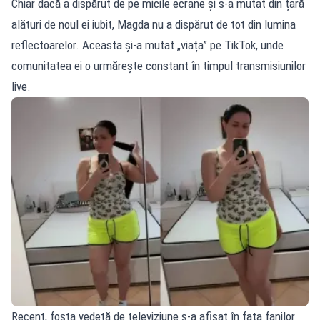
Chiar dacă a dispărut de pe micile ecrane și s-a mutat din țară
alături de noul ei iubit, Magda nu a dispărut de tot din lumina
reflectoarelor. Aceasta și-a mutat „viața” pe TikTok, unde
comunitatea ei o urmărește constant în timpul transmisiunilor
live.
Recent, fosta vedetă de televiziune s-a afișat în fața fanilor