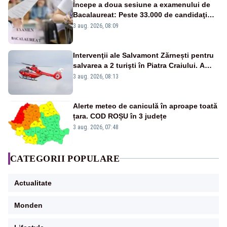
Începe a doua sesiune a examenului de
Bacalaureat: Peste 33.000 de candidaţi
înscrişi
3 aug. 2026, 08:09
Intervenţii ale Salvamont Zărnești pentru
salvarea a 2 turişti în Piatra Craiului. A
fost solicitat elicopterul SMURD
3 aug. 2026, 08:13
Alerte meteo de caniculă în aproape toată
țara. COD ROȘU în 3 județe
3 aug. 2026, 07:48
CATEGORII POPULARE
Actualitate
Monden