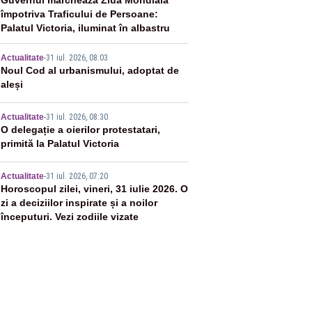
2
Guvernul marchează Ziua Mondială
împotriva Traficului de Persoane:
Palatul Victoria, iluminat în albastru
3
Actualitate
-
31 iul. 2026, 08:03
Noul Cod al urbanismului, adoptat de
aleși
4
Actualitate
-
31 iul. 2026, 08:30
O delegație a oierilor protestatari,
primită la Palatul Victoria
5
Actualitate
-
31 iul. 2026, 07:20
Horoscopul zilei, vineri, 31 iulie 2026. O
zi a deciziilor inspirate și a noilor
începuturi. Vezi zodiile vizate