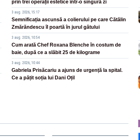
prin trei operații estetice într-o singură zi
3 aug. 2026, 15:17
Semnificația ascunsă a colierului pe care Cătălin
Zmărăndescu îl poartă în jurul gâtului
3 aug. 2026, 10:54
Cum arată Chef Roxana Blenche în costum de
baie, după ce a slăbit 25 de kilograme
3 aug. 2026, 10:44
Gabriela Prisăcariu a ajuns de urgență la spital.
Ce a pățit soția lui Dani Oțil