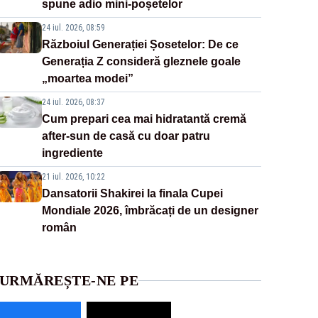
spune adio mini-poșetelor
24 iul. 2026, 08:59
Războiul Generației Șosetelor: De ce
Generația Z consideră gleznele goale
„moartea modei”
24 iul. 2026, 08:37
Cum prepari cea mai hidratantă cremă
after-sun de casă cu doar patru
ingrediente
21 iul. 2026, 10:22
Dansatorii Shakirei la finala Cupei
Mondiale 2026, îmbrăcați de un designer
român
URMĂREȘTE-NE PE