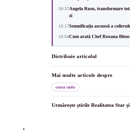
Angela Rusu, transformare totală
09:37
zi
Semnificația ascunsă a colierul
15:17
Cum arată Chef Roxana Blenche
10:54
Distribuie articolul
Mai multe articole despre
oana radu
Urmărește știrile Realitatea Star ș