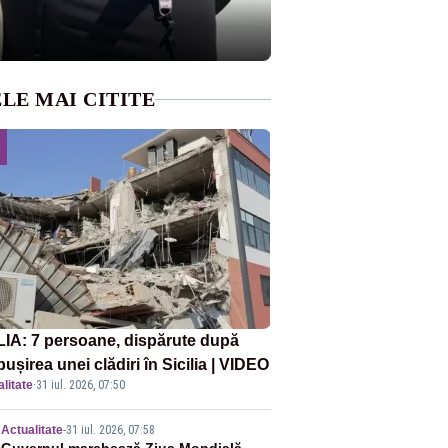
LE MAI CITITE
LIA: 7 persoane, dispărute după
ușirea unei clădiri în Sicilia | VIDEO
litate
·
31 iul. 2026, 07:50
Actualitate
-
31 iul. 2026, 07:58