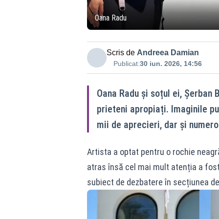
Oana Radu
Scris de
Andreea Damian
Publicat:
30 iun. 2026, 14:56
Oana Radu și soțul ei, Șerban B
prieteni apropiați. Imaginile p
mii de aprecieri, dar și numero
Artista a optat pentru o rochie neag
atras însă cel mai mult atenția a fos
subiect de dezbatere în secțiunea de