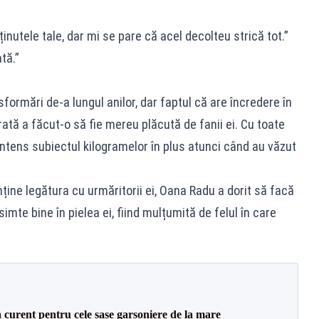
”
inutele tale, dar mi se pare că acel decolteu strică tot.”
tă.”
ormări de-a lungul anilor, dar faptul că are încredere în
rată a făcut-o să fie mereu plăcută de fanii ei. Cu toate
intens subiectul kilogramelor în plus atunci când au văzut
ține legătura cu urmăritorii ei, Oana Radu a dorit să facă
 simte bine în pielea ei, fiind mulțumită de felul în care
a curent pentru cele șase garsoniere de la mare