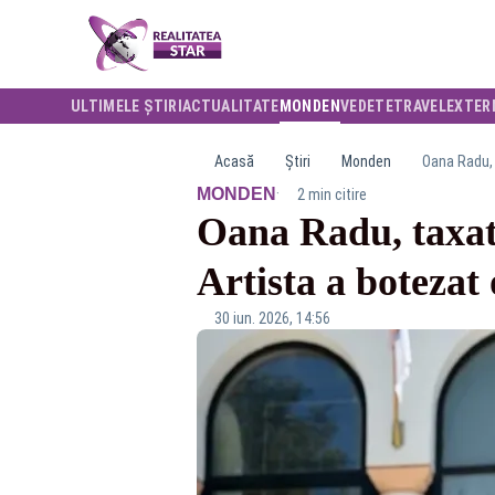
ULTIMELE ȘTIRI
ACTUALITATE
MONDEN
VEDETE
TRAVEL
EXTER
Acasă
Știri
Monden
Oana Radu, 
·
MONDEN
2 min citire
Oana Radu, taxată
Artista a botezat 
30 iun. 2026, 14:56