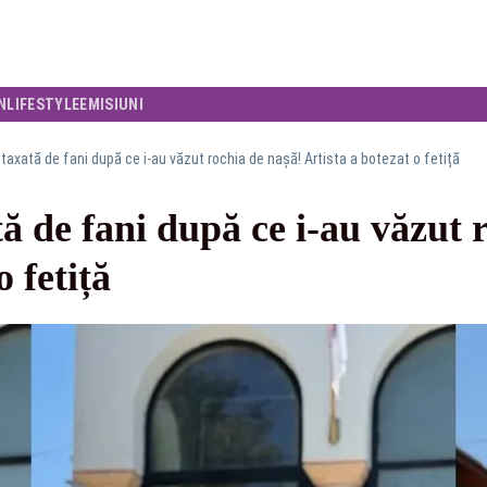
N
LIFESTYLE
EMISIUNI
taxată de fani după ce i-au văzut rochia de nașă! Artista a botezat o fetiță
 de fani după ce i-au văzut r
o fetiță