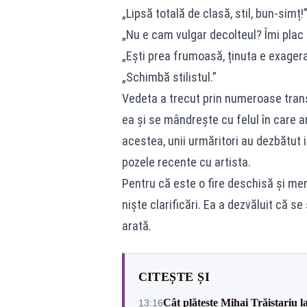
„Lipsă totală de clasă, stil, bun-simț!
„Nu e cam vulgar decolteul? Îmi plac ț
„Ești prea frumoasă, ținuta e exagera
„Schimbă stilistul.”
Vedeta a trecut prin numeroase transf
ea și se mândrește cu felul în care a
acestea, unii urmăritori au dezbătut 
pozele recente cu artista.
Pentru că este o fire deschisă și men
niște clarificări. Ea a dezvăluit că se
arată.
CITEȘTE ȘI
Cât plătește Mihai Trăistariu l
13:16