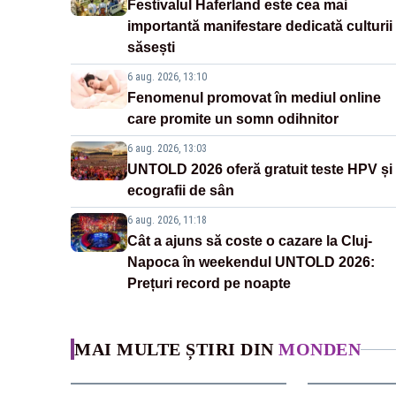
Festivalul Haferland este cea mai
importantă manifestare dedicată culturii
săsești
6 aug. 2026, 13:10
Fenomenul promovat în mediul online
care promite un somn odihnitor
6 aug. 2026, 13:03
UNTOLD 2026 oferă gratuit teste HPV și
ecografii de sân
6 aug. 2026, 11:18
Cât a ajuns să coste o cazare la Cluj-
Napoca în weekendul UNTOLD 2026:
Prețuri record pe noapte
MAI MULTE ȘTIRI DIN
MONDEN