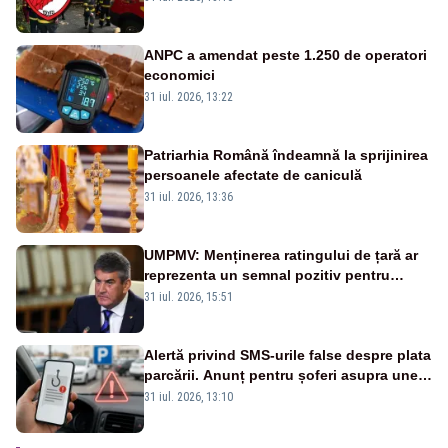
Ropotan este în spital
ANPC a amendat peste 1.250 de operatori
economici
31 iul. 2026, 13:22
Patriarhia Română îndeamnă la sprijinirea
persoanele afectate de caniculă
31 iul. 2026, 13:36
UMPMV: Menținerea ratingului de țară ar
reprezenta un semnal pozitiv pentru
România. Autoritățile trebuie să continue
31 iul. 2026, 15:51
consolidarea stabilității economice și
financiare
Alertă privind SMS-urile false despre plata
parcării. Anunț pentru șoferi asupra unei
noi metode de fraudă online
31 iul. 2026, 13:10