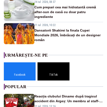
24 iul. 2026, 08:37
Cum prepari cea mai hidratantă cremă
after-sun de casă cu doar patru
ingrediente
21 iul. 2026, 10:22
Dansatorii Shakirei la finala Cupei
Mondiale 2026, îmbrăcați de un designer
român
URMĂREȘTE-NE PE
Facebook
TikTok
POPULAR
Reacția clubului Dinamo după tragicul
accident din Argeș: Un membru al staff-
ului medical a murit, antrenorul Adrian
31 iul. 2026, 13:16