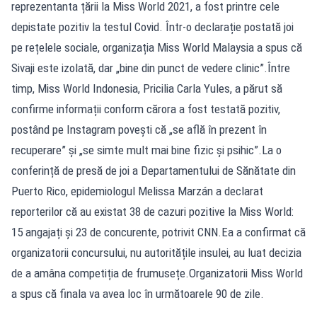
reprezentanta țării la Miss World 2021, a fost printre cele
depistate pozitiv la testul Covid. Într-o declarație postată joi
pe rețelele sociale, organizația Miss World Malaysia a spus că
Sivaji este izolată, dar „bine din punct de vedere clinic”.Între
timp, Miss World Indonesia, Pricilia Carla Yules, a părut să
confirme informații conform cărora a fost testată pozitiv,
postând pe Instagram povești că „se află în prezent în
recuperare” și „se simte mult mai bine fizic și psihic”.La o
conferință de presă de joi a Departamentului de Sănătate din
Puerto Rico, epidemiologul Melissa Marzán a declarat
reporterilor că au existat 38 de cazuri pozitive la Miss World:
15 angajați și 23 de concurente, potrivit CNN.Ea a confirmat că
organizatorii concursului, nu autoritățile insulei, au luat decizia
de a amâna competiția de frumusețe.Organizatorii Miss World
a spus că finala va avea loc în următoarele 90 de zile.