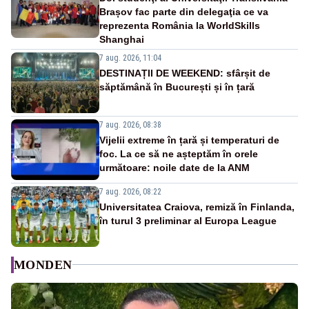
Brașov fac parte din delegaţia ce va
reprezenta România la WorldSkills
Shanghai
7 aug. 2026, 11:04
DESTINAȚII DE WEEKEND: sfârșit de
săptămână în București și în țară
7 aug. 2026, 08:38
Vijelii extreme în țară și temperaturi de
foc. La ce să ne așteptăm în orele
următoare: noile date de la ANM
7 aug. 2026, 08:22
Universitatea Craiova, remiză în Finlanda,
în turul 3 preliminar al Europa League
MONDEN