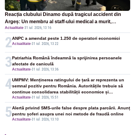
Reacția clubului Dinamo după tragicul accident din
Argeș: Un membru al staff-ului medical a murit,
Actualitate
·
31 iul. 2026, 13:16
antrenorul Adrian Ropotan este în spital
2
ANPC a amendat peste 1.250 de operatori economici
Actualitate
-
31 iul. 2026, 13:22
3
Patriarhia Română îndeamnă la sprijinirea persoanele
afectate de caniculă
Actualitate
-
31 iul. 2026, 13:36
4
UMPMV: Menținerea ratingului de țară ar reprezenta un
semnal pozitiv pentru România. Autoritățile trebuie să
continue consolidarea stabilității economice și
Actualitate
-
31 iul. 2026, 15:51
financiare
5
Alertă privind SMS-urile false despre plata parcării. Anunț
pentru șoferi asupra unei noi metode de fraudă online
Actualitate
-
31 iul. 2026, 13:10