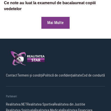
Ce note au luat la examenul de bacalaureat copiii
vedetelor
Mai Multe
Contact
Termeni și condiții
Politică de confidențialitate
Cod de conduită
Parteneri:
Realitatea.NET
Realitatea Sportiva
Realitatea din Justitie
Realitatea Spirituala
Realitatea Medicala
Realitatea Financiara