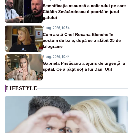
Semnificația ascunsă a colierului pe care
Cătălin Zmărăndescu îl poartă în jurul
gâtului
3 aug. 2026, 10:54
Cum arată Chef Roxana Blenche în
costum de baie, după ce a slăbit 25 de
kilograme
3 aug. 2026, 10:44
Gabriela Prisăcariu a ajuns de urgență la
spital. Ce a pățit soția lui Dani Oțil
LIFESTYLE