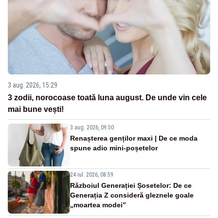
3 aug. 2026, 15:29
3 zodii, norocoase toată luna august. De unde vin cele
mai bune vești!
3 aug. 2026, 09:50
Renașterea genților maxi | De ce moda
spune adio mini-poșetelor
24 iul. 2026, 08:59
Războiul Generației Șosetelor: De ce
Generația Z consideră gleznele goale
„moartea modei”