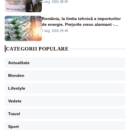
înscrişi
3 aug. 2026, 08:09
România, la limita tehnică a importurilor
de energie. Prețurile cresc alarmant -
Analiză Realitatea Plus
1 aug. 2026, 09:46
CATEGORII POPULARE
Actualitate
Monden
Lifestyle
Vedete
Travel
Sport