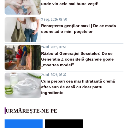
unde vin cele mai bune vești!
3 aug. 2026, 09:50
Renașterea genților maxi | De ce moda
spune adio mini-poșetelor
24 iul. 2026, 08:59
Războiul Generației Șosetelor: De ce
Generația Z consideră gleznele goale
„moartea modei”
24 iul. 2026, 08:37
Cum prepari cea mai hidratantă cremă
after-sun de casă cu doar patru
ingrediente
URMĂREȘTE-NE PE