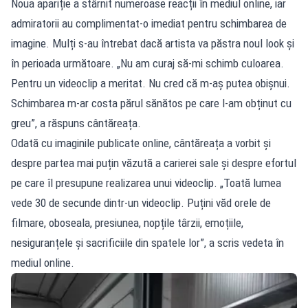
Noua apariție a stârnit numeroase reacții în mediul online, iar
admiratorii au complimentat-o imediat pentru schimbarea de
imagine. Mulți s-au întrebat dacă artista va păstra noul look și
în perioada următoare. „Nu am curaj să-mi schimb culoarea.
Pentru un videoclip a meritat. Nu cred că m-aș putea obișnui.
Schimbarea m-ar costa părul sănătos pe care l-am obținut cu
greu”, a răspuns cântăreața.
Odată cu imaginile publicate online, cântăreața a vorbit și
despre partea mai puțin văzută a carierei sale și despre efortul
pe care îl presupune realizarea unui videoclip. „Toată lumea
vede 30 de secunde dintr-un videoclip. Puțini văd orele de
filmare, oboseala, presiunea, nopțile târzii, emoțiile,
nesiguranțele și sacrificiile din spatele lor”, a scris vedeta în
mediul online.