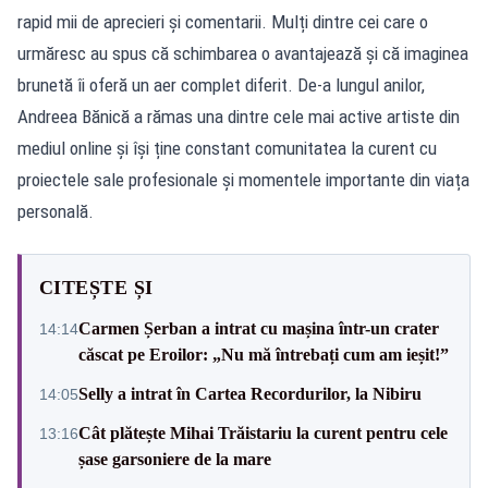
rapid mii de aprecieri și comentarii. Mulți dintre cei care o
urmăresc au spus că schimbarea o avantajează și că imaginea
brunetă îi oferă un aer complet diferit. De-a lungul anilor,
Andreea Bănică a rămas una dintre cele mai active artiste din
mediul online și își ține constant comunitatea la curent cu
proiectele sale profesionale și momentele importante din viața
personală.
CITEȘTE ȘI
Carmen Șerban a intrat cu mașina într-un crater
14:14
căscat pe Eroilor: „Nu mă întrebați cum am ieșit!”
Selly a intrat în Cartea Recordurilor, la Nibiru
14:05
Cât plătește Mihai Trăistariu la curent pentru cele
13:16
șase garsoniere de la mare