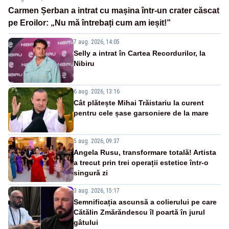
Carmen Șerban a intrat cu mașina într-un crater căscat
pe Eroilor: „Nu mă întrebați cum am ieșit!”
7 aug. 2026, 14:05
Selly a intrat în Cartea Recordurilor, la
Nibiru
6 aug. 2026, 13:16
Cât plătește Mihai Trăistariu la curent
pentru cele șase garsoniere de la mare
5 aug. 2026, 09:37
Angela Rusu, transformare totală! Artista
a trecut prin trei operații estetice într-o
singură zi
3 aug. 2026, 15:17
Semnificația ascunsă a colierului pe care
Cătălin Zmărăndescu îl poartă în jurul
gâtului