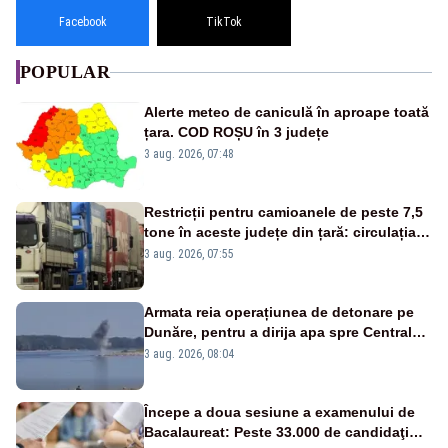
Facebook
TikTok
POPULAR
Alerte meteo de caniculă în aproape toată
țara. COD ROȘU în 3 județe
3 aug. 2026, 07:48
Restricții pentru camioanele de peste 7,5
tone în aceste județe din țară: circulația
este interzisă luni, între orele 12:00 și
3 aug. 2026, 07:55
20:00
Armata reia operațiunea de detonare pe
Dunăre, pentru a dirija apa spre Centrala
Cernavodă
3 aug. 2026, 08:04
Începe a doua sesiune a examenului de
Bacalaureat: Peste 33.000 de candidaţi