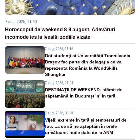
7 aug. 2026, 11:40
Horoscopul de weekend 8-9 august. Adevăruri
incomode ies la iveală: zodiile vizate
7 aug. 2026, 11:16
Doi studenţi ai Universităţii Transilvania
Brașov fac parte din delegaţia ce va
reprezenta România la WorldSkills
Shanghai
7 aug. 2026, 11:04
DESTINAȚII DE WEEKEND: sfârșit de
săptămână în București și în țară
7 aug. 2026, 08:38
Vijelii extreme în țară și temperaturi de
foc. La ce să ne așteptăm în orele
următoare: noile date de la ANM