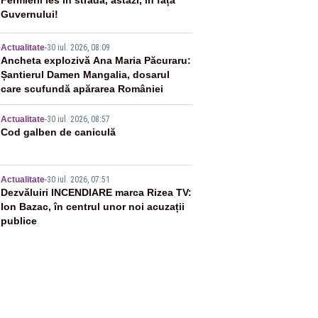
2
Fermierii ies în stradă, astăzi, în fața
Guvernului!
3
Actualitate
-
30 iul. 2026, 08:09
Ancheta explozivă Ana Maria Păcuraru:
Șantierul Damen Mangalia, dosarul
care scufundă apărarea României
4
Actualitate
-
30 iul. 2026, 08:57
Cod galben de caniculă
5
Actualitate
-
30 iul. 2026, 07:51
Dezvăluiri INCENDIARE marca Rizea TV:
Ion Bazac, în centrul unor noi acuzații
publice