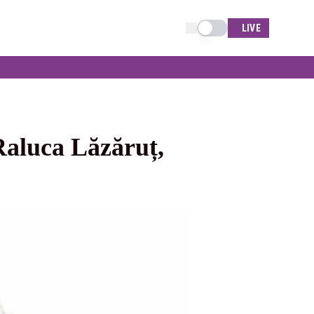
Schimba tema
LIVE
Raluca Lăzăruț,