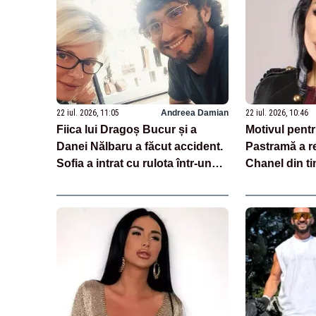
22 iul. 2026, 11:05
Andreea Damian
22 iul. 2026, 10:46
Fiica lui Dragoș Bucur și a
Motivul pentr
Danei Nălbaru a făcut accident.
Pastramă a re
Sofia a intrat cu rulota într-un
Chanel din ti
cap de pod
Ilie Năstase