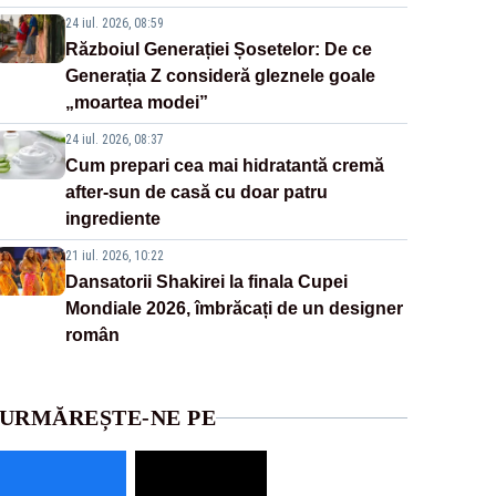
24 iul. 2026, 08:59
Războiul Generației Șosetelor: De ce
Generația Z consideră gleznele goale
„moartea modei”
24 iul. 2026, 08:37
Cum prepari cea mai hidratantă cremă
after-sun de casă cu doar patru
ingrediente
21 iul. 2026, 10:22
Dansatorii Shakirei la finala Cupei
Mondiale 2026, îmbrăcați de un designer
român
URMĂREȘTE-NE PE