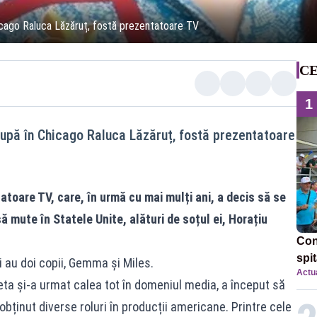
cago Raluca Lăzăruț, fostă prezentatoare TV
CE
1
upă în Chicago Raluca Lăzăruț, fostă prezentatoare
toare TV, care, în urmă cu mai mulți ani, a decis să se
să mute în Statele Unite, alături de soțul ei, Horațiu
Con
spi
i au doi copii, Gemma și Miles.
Actua
eta și-a urmat calea tot în domeniul media, a început să
obținut diverse roluri în producții americane. Printre cele