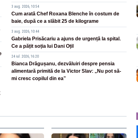
3 aug. 2026, 10:54
Cum arată Chef Roxana Blenche în costum de
baie, după ce a slăbit 25 de kilograme
.
3 aug. 2026, 10:44
Gabriela Prisăcariu a ajuns de urgență la spital.
Ce a pățit soția lui Dani Oțil
e
24 iul. 2026, 16:20
Bianca Drăgușanu, dezvăluiri despre pensia
alimentară primită de la Victor Slav: „Nu pot să-
mi cresc copilul din ea”
E