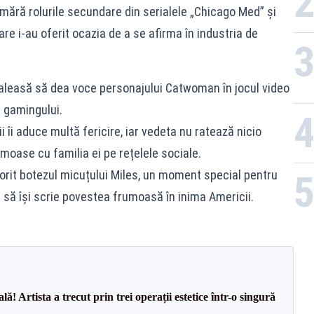
mără rolurile secundare din serialele „Chicago Med” și
re i-au oferit ocazia de a se afirma în industria de
aleasă să dea voce personajului Catwoman în jocul video
a gamingului.
pii îi aduce multă fericire, iar vedeta nu ratează nicio
oase cu familia ei pe rețelele sociale.
torit botezul micuțului Miles, un moment special pentru
 să își scrie povestea frumoasă în inima Americii.
! Artista a trecut prin trei operații estetice într-o singură