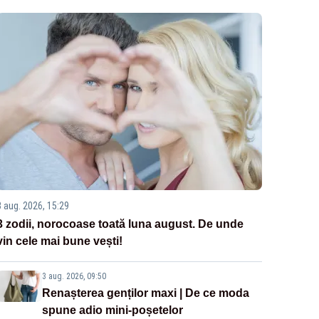
3 aug. 2026, 15:29
3 zodii, norocoase toată luna august. De unde
vin cele mai bune vești!
3 aug. 2026, 09:50
Renașterea genților maxi | De ce moda
spune adio mini-poșetelor