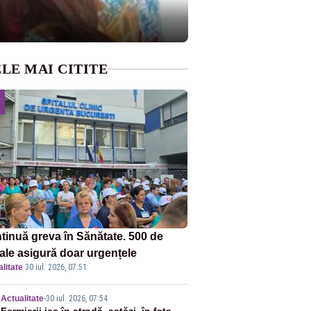
LE MAI CITITE
tinuă greva în Sănătate. 500 de
tale asigură doar urgențele
litate
·
30 iul. 2026, 07:51
Actualitate
-
30 iul. 2026, 07:54