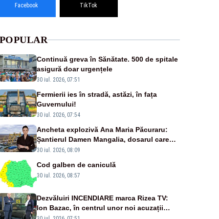
Facebook
TikTok
POPULAR
Continuă greva în Sănătate. 500 de spitale
asigură doar urgențele
30 iul. 2026, 07:51
Fermierii ies în stradă, astăzi, în fața
Guvernului!
30 iul. 2026, 07:54
Ancheta explozivă Ana Maria Păcuraru:
Șantierul Damen Mangalia, dosarul care
scufundă apărarea României
30 iul. 2026, 08:09
Cod galben de caniculă
30 iul. 2026, 08:57
Dezvăluiri INCENDIARE marca Rizea TV:
Ion Bazac, în centrul unor noi acuzații
publice
30 iul. 2026, 07:51