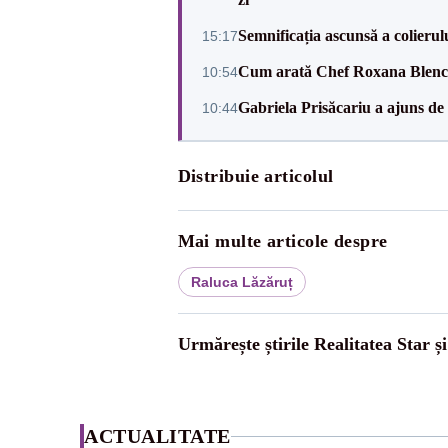
Semnificația ascunsă a colierul
15:17
Cum arată Chef Roxana Blenche
10:54
Gabriela Prisăcariu a ajuns de u
10:44
Distribuie articolul
Mai multe articole despre
Raluca Lăzăruț
Urmărește știrile Realitatea Star ș
ACTUALITATE