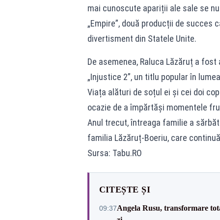
mai cunoscute apariții ale sale se nu
„Empire”, două producții de succes ca
divertisment din Statele Unite.
De asemenea, Raluca Lăzăruț a fost 
„Injustice 2”, un titlu popular în lume
Viața alături de soțul ei și cei doi co
ocazie de a împărtăși momentele frum
Anul trecut, întreaga familie a sărbă
familia Lăzăruț-Boeriu, care continuă
Sursa: Tabu.RO
CITEȘTE ȘI
Angela Rusu, transformare totală
09:37
zi