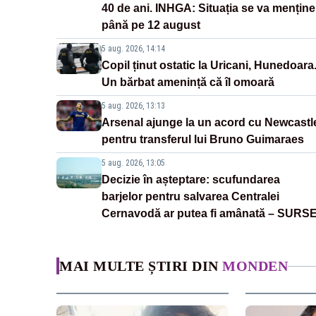
40 de ani. INHGA: Situația se va menține
până pe 12 august
5 aug. 2026, 14:14
Copil ținut ostatic la Uricani, Hunedoara
Un bărbat amenință că îl omoară
5 aug. 2026, 13:13
Arsenal ajunge la un acord cu Newcastl
pentru transferul lui Bruno Guimaraes
5 aug. 2026, 13:05
Decizie în așteptare: scufundarea
barjelor pentru salvarea Centralei
Cernavodă ar putea fi amânată – SURS
MAI MULTE ȘTIRI DIN
MONDEN