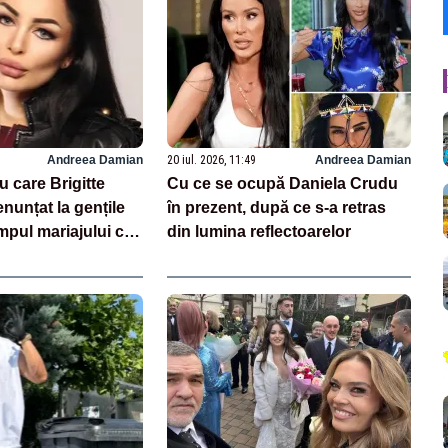
Andreea Damian
20 iul. 2026, 11:49
Andreea Damian
u care Brigitte
Cu ce se ocupă Daniela Crudu
nunțat la gențile
în prezent, după ce s-a retras
mpul mariajului cu
din lumina reflectoarelor