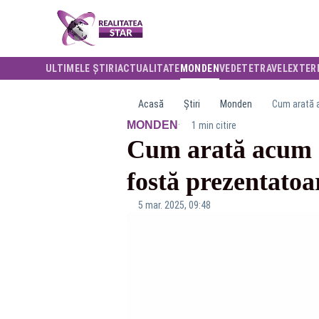
ULTIMELE ȘTIRI
ACTUALITATE
MONDEN
VEDETE
TRAVEL
EXTER
Acasă
Știri
Monden
Cum arată a
·
MONDEN
1 min citire
Cum arată acum ș
fostă prezentato
5 mar. 2025, 09:48