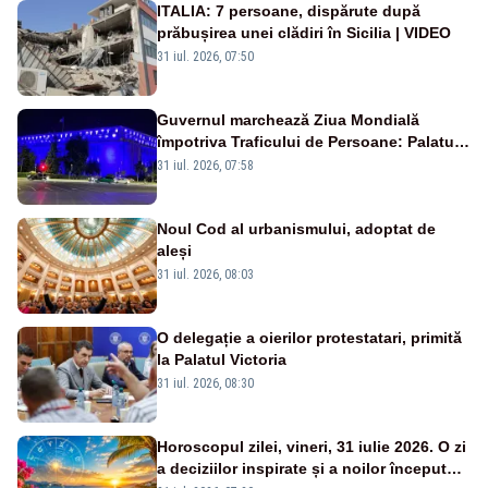
ITALIA: 7 persoane, dispărute după
prăbușirea unei clădiri în Sicilia | VIDEO
31 iul. 2026, 07:50
Guvernul marchează Ziua Mondială
împotriva Traficului de Persoane: Palatul
Victoria, iluminat în albastru
31 iul. 2026, 07:58
Noul Cod al urbanismului, adoptat de
aleși
31 iul. 2026, 08:03
O delegație a oierilor protestatari, primită
la Palatul Victoria
31 iul. 2026, 08:30
Horoscopul zilei, vineri, 31 iulie 2026. O zi
a deciziilor inspirate și a noilor începuturi.