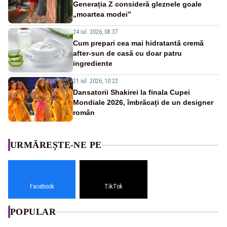
Generația Z consideră gleznele goale
„moartea modei”
24 iul. 2026, 08:37
Cum prepari cea mai hidratantă cremă
after-sun de casă cu doar patru
ingrediente
21 iul. 2026, 10:22
Dansatorii Shakirei la finala Cupei
Mondiale 2026, îmbrăcați de un designer
român
URMĂREȘTE-NE PE
Facebook
TikTok
POPULAR