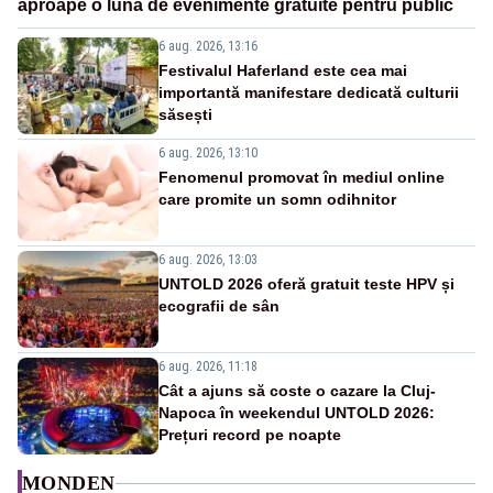
aproape o lună de evenimente gratuite pentru public
6 aug. 2026, 13:16
Festivalul Haferland este cea mai
importantă manifestare dedicată culturii
săsești
6 aug. 2026, 13:10
Fenomenul promovat în mediul online
care promite un somn odihnitor
6 aug. 2026, 13:03
UNTOLD 2026 oferă gratuit teste HPV și
ecografii de sân
6 aug. 2026, 11:18
Cât a ajuns să coste o cazare la Cluj-
Napoca în weekendul UNTOLD 2026:
Prețuri record pe noapte
MONDEN