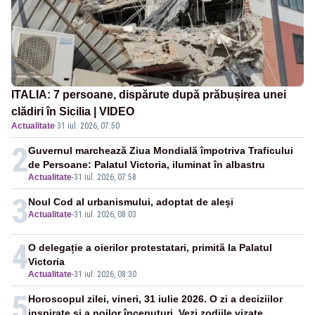
ITALIA: 7 persoane, dispărute după prăbușirea unei
clădiri în Sicilia | VIDEO
Actualitate
·
31 iul. 2026, 07:50
2
Guvernul marchează Ziua Mondială împotriva Traficului
de Persoane: Palatul Victoria, iluminat în albastru
Actualitate
-
31 iul. 2026, 07:58
3
Noul Cod al urbanismului, adoptat de aleși
Actualitate
-
31 iul. 2026, 08:03
4
O delegație a oierilor protestatari, primită la Palatul
Victoria
Actualitate
-
31 iul. 2026, 08:30
5
Horoscopul zilei, vineri, 31 iulie 2026. O zi a deciziilor
inspirate și a noilor începuturi. Vezi zodiile vizate