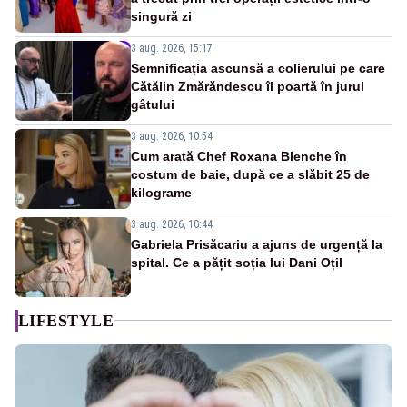
singură zi
3 aug. 2026, 15:17
Semnificația ascunsă a colierului pe care
Cătălin Zmărăndescu îl poartă în jurul
gâtului
3 aug. 2026, 10:54
Cum arată Chef Roxana Blenche în
costum de baie, după ce a slăbit 25 de
kilograme
3 aug. 2026, 10:44
Gabriela Prisăcariu a ajuns de urgență la
spital. Ce a pățit soția lui Dani Oțil
LIFESTYLE