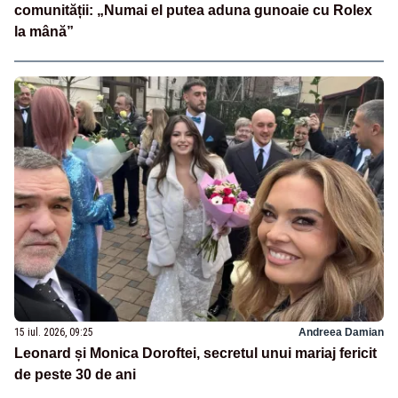
comunității: „Numai el putea aduna gunoaie cu Rolex
la mână”
15 iul. 2026, 09:25
Andreea Damian
Leonard și Monica Doroftei, secretul unui mariaj fericit
de peste 30 de ani