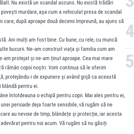
ălalt. Nu există un scandal ascuns. Nu există trădări
u povești murdare, așa cum a vehiculat presa de scandal
eni care, după aproape două decenii împreună, au ajuns să
stă. Ani mulți am fost bine. Cu bune, cu rele, cu muncă
multe bucurii. Ne-am construit viața și familia cum am
 ne-am protejat și ne-am ținut aproape. Cea mai mare
tră rămân copiii noștri. Vom continua să le oferim
nță, protejându-i de expunere și având grijă ca această
ai blândă pentru ei.
ne întotdeauna o echipă pentru copii. Mai ales pentru ei,
ul unei perioade deja foarte sensibile, vă rugăm să ne
 care au nevoie de timp, blândețe și protecție, iar acesta
 adevărat pentru noi acum. Vă rugăm să nu găsiți