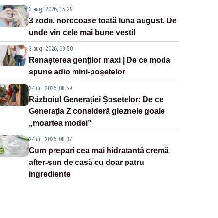
3 aug. 2026, 15:29
3 zodii, norocoase toată luna august. De
unde vin cele mai bune vești!
3 aug. 2026, 09:50
Renașterea genților maxi | De ce moda
spune adio mini-poșetelor
24 iul. 2026, 08:59
Războiul Generației Șosetelor: De ce
Generația Z consideră gleznele goale
„moartea modei”
24 iul. 2026, 08:37
Cum prepari cea mai hidratantă cremă
after-sun de casă cu doar patru
ingrediente