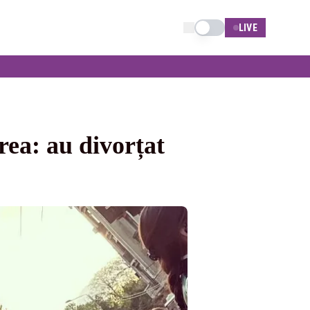
Schimba tema
LIVE
ea: au divorțat