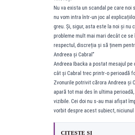
Nu va exista un scandal pe care noi să
nu vom intra într-un joc al explicațiil
greu. Și, sigur, asta este la noi și n
probleme mult mai mari decât ce se 
respectul, discreția și să ținem pentru
Andreea și Cabral”
Andreea Ibacka a postat mesajul pe co
cât și Cabral trec printr-o perioadă f
Zvonurile potrivit cărora Andreea și C
apară tot mai des în ultima perioadă
vizibile. Cei doi nu s-au mai afișat î
vorbit despre acest subiect, niciunul
CITEȘTE ȘI