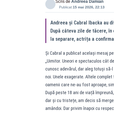
Scris de
Andreea Damian
Publicat:
15 mai 2026, 22:13
Andreea și Cabral Ibacka au div
După câteva zile de tăcere, în 
la separare, actrița a confirma
Și Cabral a publicat același mesaj pe 
„Uimitor. Uneori e spectaculos cât 
cunosc adevărul, dar aleg totuși să-l 
noi. Unele exagerate. Altele complet f
oamenii care ne-au fost aproape, si
După peste 18 ani de viață împreună,
dar și cu tristețe, am decis să mer
amândoi. Dar privim înapoi cu respect