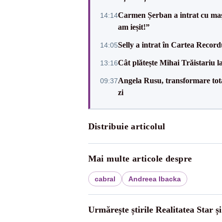
Carmen Șerban a intrat cu mași
14:14
am ieșit!”
Selly a intrat în Cartea Recordu
14:05
Cât plătește Mihai Trăistariu l
13:16
Angela Rusu, transformare totală
09:37
zi
Distribuie articolul
Mai multe articole despre
cabral
Andreea Ibacka
Urmărește știrile Realitatea Star ș