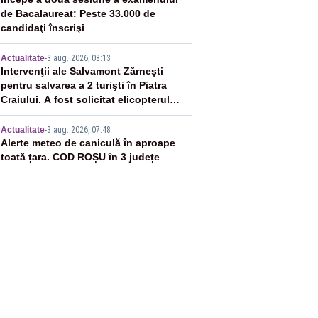
3
de Bacalaureat: Peste 33.000 de
candidaţi înscrişi
4
Actualitate
-
3 aug. 2026, 08:13
Intervenţii ale Salvamont Zărnești
pentru salvarea a 2 turişti în Piatra
Craiului. A fost solicitat elicopterul
SMURD
5
Actualitate
-
3 aug. 2026, 07:48
Alerte meteo de caniculă în aproape
toată țara. COD ROȘU în 3 județe