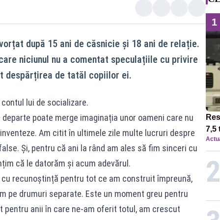
1
orțat după 15 ani de căsnicie și 18 ani de relație.
care niciunul nu a comentat speculațiile cu privire
t despărțirea de tatăl copiilor ei.
contul lui de socializare.
de departe poate merge imaginația unor oameni care nu
Res
7,5 
inventeze. Am citit în ultimele zile multe lucruri despre
Actua
circ
alse. Și, pentru că ani la rând am ales să fim sinceri cu
12:0
mțim că le datorăm și acum adevărul.
 cu recunoștință pentru tot ce am construit împreună,
gem pe drumuri separate. Este un moment greu pentru
 pentru anii în care ne-am oferit totul, am crescut