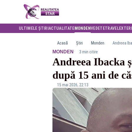
ULTIMELE ȘTIRI
ACTUALITATE
MONDEN
VEDETE
TRAVEL
EXTER
Acasă
Știri
Monden
Andreea Iba
·
MONDEN
3 min citire
Andreea Ibacka ș
după 15 ani de că
15 mai 2026, 22:13