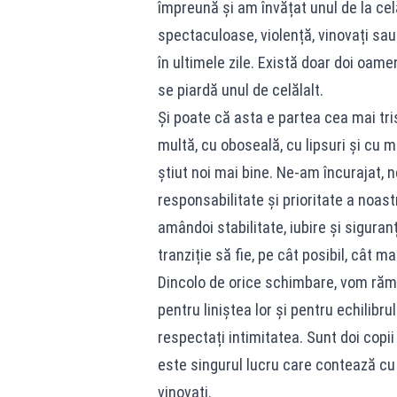
împreună și am învățat unul de la cel
spectaculoase, violență, vinovați sa
în ultimele zile. Există doar doi oam
se piardă unul de celălalt.
Și poate că asta e partea cea mai tri
multă, cu oboseală, cu lipsuri și cu 
știut noi mai bine. Ne-am încurajat,
responsabilitate și prioritate a noas
amândoi stabilitate, iubire și sigura
tranziție să fie, pe cât posibil, cât m
Dincolo de orice schimbare, vom rămâ
pentru liniștea lor și pentru echilibr
respectați intimitatea. Sunt doi copii
este singurul lucru care contează cu
vinovați.