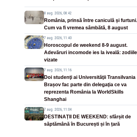
8 aug. 2026, 08:42
România, prinsă între caniculă și furtuni
Cum va fi vremea sâmbătă, 8 august
7 aug. 2026, 11:40
Horoscopul de weekend 8-9 august.
Adevăruri incomode ies la iveală: zodiile
vizate
7 aug. 2026, 11:16
Doi studenţi ai Universităţii Transilvania
Brașov fac parte din delegaţia ce va
reprezenta România la WorldSkills
Shanghai
7 aug. 2026, 11:04
DESTINAȚII DE WEEKEND: sfârșit de
săptămână în București și în țară