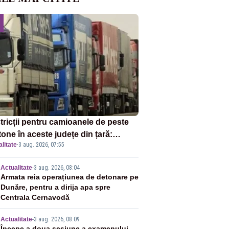
tricții pentru camioanele de peste
tone în aceste județe din țară:
litate
·
3 aug. 2026, 07:55
ulația este interzisă luni, între orele
0 și 20:00
2
Actualitate
-
3 aug. 2026, 08:04
Armata reia operațiunea de detonare pe
Dunăre, pentru a dirija apa spre
Centrala Cernavodă
Actualitate
-
3 aug. 2026, 08:09
Începe a doua sesiune a examenului