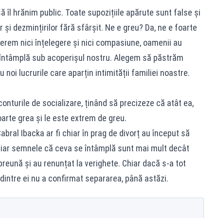
 îl hrănim public. Toate supozițiile apărute sunt false și
or și dezmințirilor fără sfârșit. Ne e greu? Da, ne e foarte
u cerem nici înțelegere și nici compasiune, oamenii au
întâmplă sub acoperișul nostru. Alegem să păstrăm
 noi lucrurile care aparțin intimității familiei noastre.
nturile de socializare, ținând să precizeze că atât ea,
oarte grea și le este extrem de greu.
abral Ibacka ar fi chiar în prag de divorț au început să
, iar semnele că ceva se întâmplă sunt mai mult decât
mpreună și au renunțat la verighete. Chiar dacă s-a tot
 dintre ei nu a confirmat separarea, până astăzi.