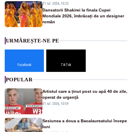
21 iul. 2026, 10:22
Dansatorii Shakirei la finala Cupei
Mondiale 2026, îmbrăcați de un designer
român
URMĂREȘTE-NE PE
Facebook
TikTok
POPULAR
Artistul care a ținut post cu apă 40 de zile,
operat de urgență
31 iul. 2026, 10:59
Sesiunea a doua a Bacalaureatului începe
luni