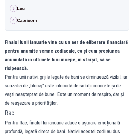
Leu
3
Capricorn
4
Finalul lunii ianuarie vine cu un aer de eliberare financiară
pentru anumite semne zodiacale, ca și cum presiunea
acumulată în ultimele luni începe, în sfârșit, să se
risipească.
Pentru unii nativi, grijile legate de bani se diminuează vizibil, iar
senzația de „blocaj” este înlocuită de soluții concrete și de
vești neașteptat de bune. Este un moment de respiro, dar și
de reașezare a priorităților.
Rac
Pentru Rac, finalul lui ianuarie aduce o ușurare emoțională
profundă, legată direct de bani. Nativii acestei zodii au dus