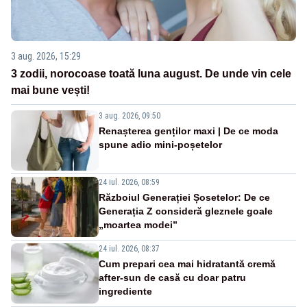
3 aug. 2026, 15:29
3 zodii, norocoase toată luna august. De unde vin cele
mai bune vești!
3 aug. 2026, 09:50
Renașterea genților maxi | De ce moda
spune adio mini-poșetelor
24 iul. 2026, 08:59
Războiul Generației Șosetelor: De ce
Generația Z consideră gleznele goale
„moartea modei”
24 iul. 2026, 08:37
Cum prepari cea mai hidratantă cremă
after-sun de casă cu doar patru
ingrediente