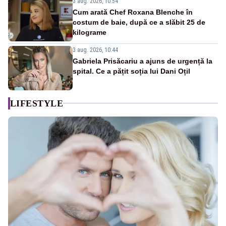
3 aug. 2026, 10:54
Cum arată Chef Roxana Blenche în
costum de baie, după ce a slăbit 25 de
kilograme
3 aug. 2026, 10:44
Gabriela Prisăcariu a ajuns de urgență la
spital. Ce a pățit soția lui Dani Oțil
LIFESTYLE