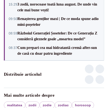
3 zodii, norocoase toată luna august. De unde vin
15:29
cele mai bune vești!
Renașterea genților maxi | De ce moda spune adio
09:50
mini-poșetelor
Războiul Generației Șosetelor: De ce Generația Z
08:59
consideră gleznele goale „moartea modei”
Cum prepari cea mai hidratantă cremă after-sun
08:37
de casă cu doar patru ingrediente
Distribuie articolul
Mai multe articole despre
realitatea
zodii
zodie
zodiac
horoscop