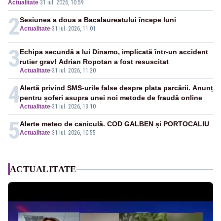
Actualitate
·
31 iul. 2026, 10:59
2
Sesiunea a doua a Bacalaureatului începe luni
Actualitate
-
31 iul. 2026, 11:01
3
Echipa secundă a lui Dinamo, implicată într-un accident
rutier grav! Adrian Ropotan a fost resuscitat
Actualitate
-
31 iul. 2026, 11:20
4
Alertă privind SMS-urile false despre plata parcării. Anunț
pentru șoferi asupra unei noi metode de fraudă online
Actualitate
-
31 iul. 2026, 13:10
5
Alerte meteo de caniculă. COD GALBEN și PORTOCALIU
Actualitate
-
31 iul. 2026, 10:55
ACTUALITATE