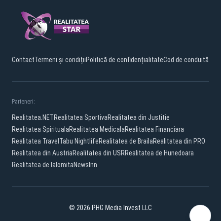
Contact
Termeni și condiții
Politică de confidențialitate
Cod de conduită
Parteneri:
Realitatea.NET
Realitatea Sportiva
Realitatea din Justitie
Realitatea Spirituala
Realitatea Medicala
Realitatea Financiara
Realitatea Travel
Tabu Nightlife
Realitatea de Braila
Realitatea din PRO
Realitatea din Austria
Realitatea din USR
Realitatea de Hunedoara
Realitatea de Ialomita
NewsInn
© 2026 PHG Media Invest LLC
Facebook
TikTok