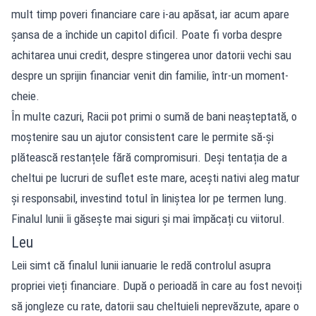
mult timp poveri financiare care i-au apăsat, iar acum apare
șansa de a închide un capitol dificil. Poate fi vorba despre
achitarea unui credit, despre stingerea unor datorii vechi sau
despre un sprijin financiar venit din familie, într-un moment-
cheie.
În multe cazuri, Racii pot primi o sumă de bani neașteptată, o
moștenire sau un ajutor consistent care le permite să-și
plătească restanțele fără compromisuri. Deși tentația de a
cheltui pe lucruri de suflet este mare, acești nativi aleg matur
și responsabil, investind totul în liniștea lor pe termen lung.
Finalul lunii îi găsește mai siguri și mai împăcați cu viitorul.
Leu
Leii simt că finalul lunii ianuarie le redă controlul asupra
propriei vieți financiare. După o perioadă în care au fost nevoiți
să jongleze cu rate, datorii sau cheltuieli neprevăzute, apare o