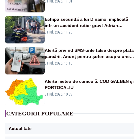
31 iul. 2026, 11:01
Echipa secundă a lui Dinamo, implicată
într-un accident rutier grav! Adrian
Ropotan a fost resuscitat
31 iul. 2026, 11:20
Alertă privind SMS-urile false despre plata
parcării. Anunț pentru șoferi asupra unei
noi metode de fraudă online
31 iul. 2026, 13:10
Alerte meteo de caniculă. COD GALBEN și
PORTOCALIU
31 iul. 2026, 10:55
CATEGORII POPULARE
Actualitate