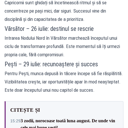
Capricornii sunt ghidați să încetinească ritmul și să se
concentreze pe pași mici, dar siguri. Succesul vine din
disciplină și din capacitatea de a prioritiza.
Vărsător – 26 iulie: destinul se rescrie
Intrarea Nodului Nord în Vărsător marchează începutul unui
ciclu de transformare profundă. Este momentul să îți urmezi
propria cale, fără compromisuri.
Pești – 29 iulie: recunoaștere și succes
Pentru Pești, munca depusă în tăcere începe să fie răsplătită.
Vizibilitatea crește, iar oportunitățile apar în mod neașteptat.
Este doar începutul unui nou capitol de succes.
CITEȘTE ȘI
3 zodii, norocoase toată luna august. De unde vin
15:29
cele mai bune vești!