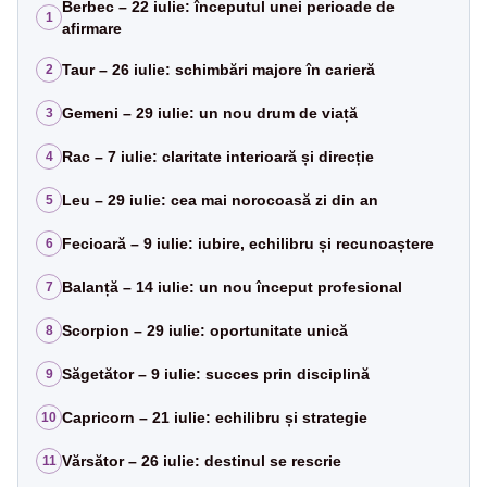
Berbec – 22 iulie: începutul unei perioade de
1
afirmare
Taur – 26 iulie: schimbări majore în carieră
2
Gemeni – 29 iulie: un nou drum de viață
3
Rac – 7 iulie: claritate interioară și direcție
4
Leu – 29 iulie: cea mai norocoasă zi din an
5
Fecioară – 9 iulie: iubire, echilibru și recunoaștere
6
Balanță – 14 iulie: un nou început profesional
7
Scorpion – 29 iulie: oportunitate unică
8
Săgetător – 9 iulie: succes prin disciplină
9
Capricorn – 21 iulie: echilibru și strategie
10
Vărsător – 26 iulie: destinul se rescrie
11