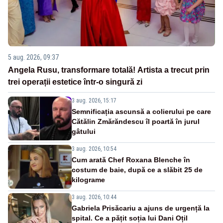
5 aug. 2026, 09:37
Angela Rusu, transformare totală! Artista a trecut prin
trei operații estetice într-o singură zi
3 aug. 2026, 15:17
Semnificația ascunsă a colierului pe care
Cătălin Zmărăndescu îl poartă în jurul
gâtului
3 aug. 2026, 10:54
Cum arată Chef Roxana Blenche în
costum de baie, după ce a slăbit 25 de
kilograme
3 aug. 2026, 10:44
Gabriela Prisăcariu a ajuns de urgență la
spital. Ce a pățit soția lui Dani Oțil