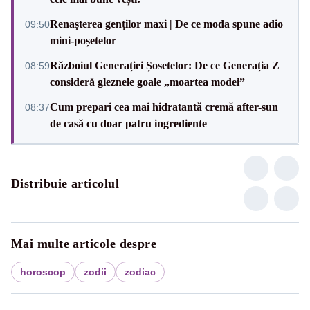
Renașterea genților maxi | De ce moda spune adio
09:50
mini-poșetelor
Războiul Generației Șosetelor: De ce Generația Z
08:59
consideră gleznele goale „moartea modei”
Cum prepari cea mai hidratantă cremă after-sun
08:37
de casă cu doar patru ingrediente
Distribuie articolul
Mai multe articole despre
horoscop
zodii
zodiac