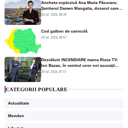
Ancheta explozivă Ana Maria Păcuraru:
Șantierul Damen Mangalia, dosarul care
scufundă apărarea României
30 iul. 2026, 08:09
Cod galben de caniculă
30 iul. 2026, 08:57
Dezvăluiri INCENDIARE marca Rizea TV:
Ion Bazac, în centrul unor noi acuzații
publice
30 iul. 2026, 07:51
CATEGORII POPULARE
Actualitate
Monden