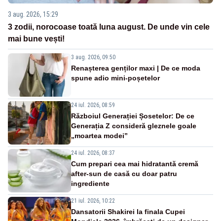
3 aug. 2026, 15:29
3 zodii, norocoase toată luna august. De unde vin cele
mai bune vești!
3 aug. 2026, 09:50
Renașterea genților maxi | De ce moda
spune adio mini-poșetelor
24 iul. 2026, 08:59
Războiul Generației Șosetelor: De ce
Generația Z consideră gleznele goale
„moartea modei”
24 iul. 2026, 08:37
Cum prepari cea mai hidratantă cremă
after-sun de casă cu doar patru
ingrediente
21 iul. 2026, 10:22
Dansatorii Shakirei la finala Cupei