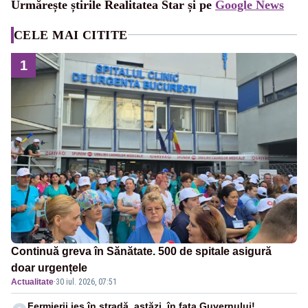
Urmărește știrile Realitatea Star și pe
Google News
CELE MAI CITITE
1
Continuă greva în Sănătate. 500 de spitale asigură
doar urgențele
Actualitate
·
30 iul. 2026, 07:51
Fermierii ies în stradă, astăzi, în fața Guvernului!