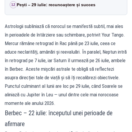
Pești – 29 iulie: recunoaștere și succes
12
Astrologii subliniază că norocul se manifestă subtil, mai ales
în perioadele de întârziere sau schimbare, potrivit
Your Tango
.
Mercur rămâne retrograd în Rac până pe 23 iulie, ceea ce
aduce neclarități, amânări și reevaluări. În paralel, Neptun intră
în retrograd pe 7 iulie, iar Saturn îl urmează pe 26 iulie, ambele
în Berbec. Aceste mișcări astrale te obligă să reflectezi
asupra direcției tale de viață și să îți recalibrezi obiectivele.
Punctul culminant al lunii are loc pe 29 iulie, când Soarele se
aliniază cu Jupiter în Leu — unul dintre cele mai norocoase
momente ale anului 2026.
Berbec – 22 iulie: începutul unei perioade de
afirmare