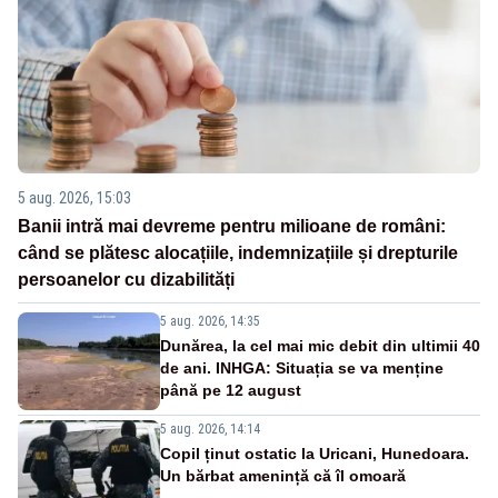
5 aug. 2026, 15:03
Banii intră mai devreme pentru milioane de români:
când se plătesc alocațiile, indemnizațiile și drepturile
persoanelor cu dizabilități
5 aug. 2026, 14:35
Dunărea, la cel mai mic debit din ultimii 40
de ani. INHGA: Situația se va menține
până pe 12 august
5 aug. 2026, 14:14
Copil ținut ostatic la Uricani, Hunedoara.
Un bărbat amenință că îl omoară