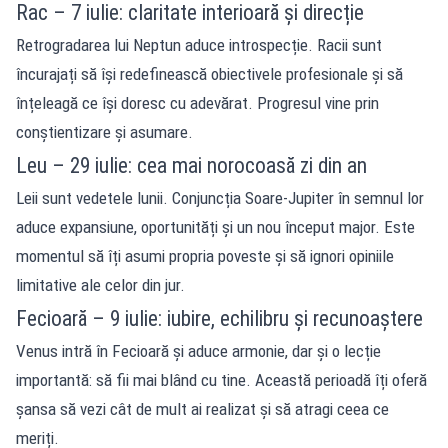
Rac – 7 iulie: claritate interioară și direcție
Retrogradarea lui Neptun aduce introspecție. Racii sunt
încurajați să își redefinească obiectivele profesionale și să
înțeleagă ce își doresc cu adevărat. Progresul vine prin
conștientizare și asumare.
Leu – 29 iulie: cea mai norocoasă zi din an
Leii sunt vedetele lunii. Conjuncția Soare-Jupiter în semnul lor
aduce expansiune, oportunități și un nou început major. Este
momentul să îți asumi propria poveste și să ignori opiniile
limitative ale celor din jur.
Fecioară – 9 iulie: iubire, echilibru și recunoaștere
Venus intră în Fecioară și aduce armonie, dar și o lecție
importantă: să fii mai blând cu tine. Această perioadă îți oferă
șansa să vezi cât de mult ai realizat și să atragi ceea ce
meriți.