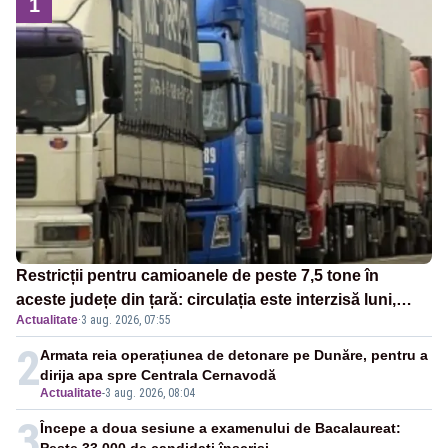
1
Restricții pentru camioanele de peste 7,5 tone în
aceste județe din țară: circulația este interzisă luni,
Actualitate
·
3 aug. 2026, 07:55
între orele 12:00 și 20:00
2
Armata reia operațiunea de detonare pe Dunăre, pentru a
dirija apa spre Centrala Cernavodă
Actualitate
-
3 aug. 2026, 08:04
3
Începe a doua sesiune a examenului de Bacalaureat: