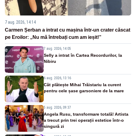
7 aug. 2026, 14:14
Carmen Șerban a intrat cu mașina într-un crater căscat
pe Eroilor: „Nu mă întrebați cum am ieșit!”
7 aug. 2026, 14:05
Selly a intrat în Cartea Recordurilor, la
Nibiru
6 aug. 2026, 13:16
Cât plătește Mihai Trăistariu la curent
pentru cele șase garsoniere de la mare
5 aug. 2026, 09:37
Angela Rusu, transformare totală! Artista
a trecut prin trei operații estetice într-o
singură zi