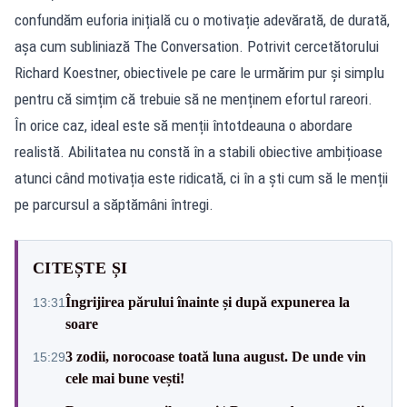
confundăm euforia inițială cu o motivație adevărată, de durată,
așa cum subliniază The Conversation. Potrivit cercetătorului
Richard Koestner, obiectivele pe care le urmărim pur și simplu
pentru că simțim că trebuie să ne menținem efortul rareori.
În orice caz, ideal este să menții întotdeauna o abordare
realistă. Abilitatea nu constă în a stabili obiective ambițioase
atunci când motivația este ridicată, ci în a ști cum să le menții
pe parcursul a săptămâni întregi.
CITEȘTE ȘI
Îngrijirea părului înainte și după expunerea la
13:31
soare
3 zodii, norocoase toată luna august. De unde vin
15:29
cele mai bune vești!