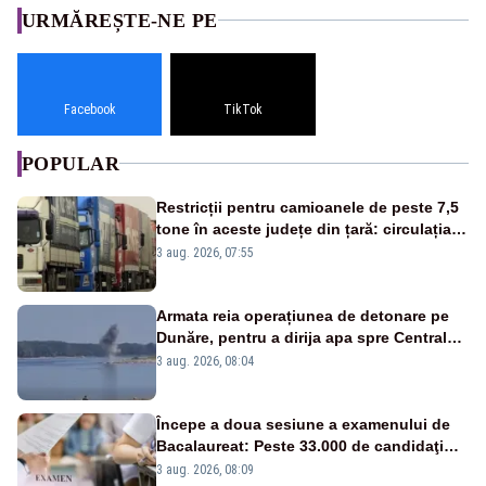
URMĂREȘTE-NE PE
Facebook
TikTok
POPULAR
Restricții pentru camioanele de peste 7,5
tone în aceste județe din țară: circulația
este interzisă luni, între orele 12:00 și
3 aug. 2026, 07:55
20:00
Armata reia operațiunea de detonare pe
Dunăre, pentru a dirija apa spre Centrala
Cernavodă
3 aug. 2026, 08:04
Începe a doua sesiune a examenului de
Bacalaureat: Peste 33.000 de candidaţi
înscrişi
3 aug. 2026, 08:09