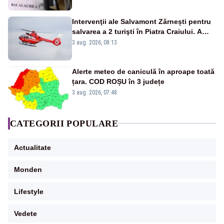
Intervenţii ale Salvamont Zărnești pentru
salvarea a 2 turişti în Piatra Craiului. A
fost solicitat elicopterul SMURD
3 aug. 2026, 08:13
Alerte meteo de caniculă în aproape toată
țara. COD ROȘU în 3 județe
3 aug. 2026, 07:48
CATEGORII POPULARE
Actualitate
Monden
Lifestyle
Vedete