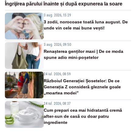
Îngrijirea părului înainte și după expunerea la soare
3 aug. 2026, 15:29
3 zodii, norocoase toată luna august. De
unde vin cele mai bune vești!
3 aug. 2026, 09:50
Renașterea genților maxi | De ce moda
spune adio mini-poșetelor
24 iul. 2026, 08:59
Războiul Generației Șosetelor: De ce
Generația Z consideră gleznele goale
„moartea modei”
24 iul. 2026, 08:37
Cum prepari cea mai hidratantă cremă
after-sun de casă cu doar patru
ingrediente