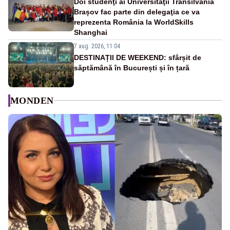
Doi studenţi ai Universităţii Transilvania
Brașov fac parte din delegaţia ce va
reprezenta România la WorldSkills
Shanghai
7 aug. 2026, 11:04
DESTINAȚII DE WEEKEND: sfârșit de
săptămână în București și în țară
MONDEN