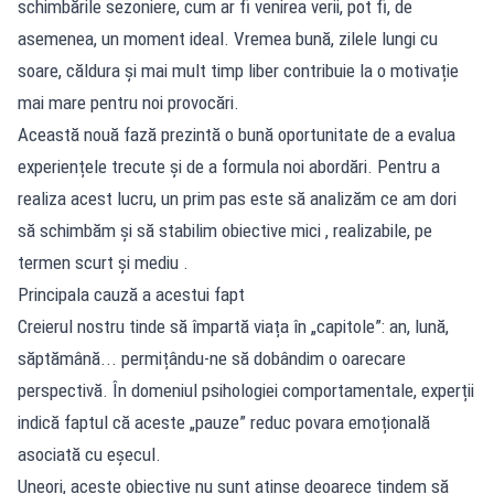
schimbările sezoniere, cum ar fi venirea verii, pot fi, de
asemenea, un moment ideal. Vremea bună, zilele lungi cu
soare, căldura și mai mult timp liber contribuie la o motivație
mai mare pentru noi provocări.
Această nouă fază prezintă o bună oportunitate de a evalua
experiențele trecute și de a formula noi abordări. Pentru a
realiza acest lucru, un prim pas este să analizăm ce am dori
să schimbăm și să stabilim obiective mici , realizabile, pe
termen scurt și mediu .
Principala cauză a acestui fapt
Creierul nostru tinde să împartă viața în „capitole”: an, lună,
săptămână... permițându-ne să dobândim o oarecare
perspectivă. În domeniul psihologiei comportamentale, experții
indică faptul că aceste „pauze” reduc povara emoțională
asociată cu eșecul.
Uneori, aceste obiective nu sunt atinse deoarece tindem să