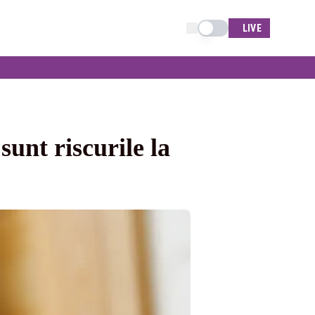
Schimba tema
LIVE
unt riscurile la