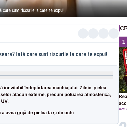
care sunt riscurile la care te expui!
CE
1
ara? Iată care sunt riscurile la care te expui!
ă inevitabil îndepărtarea machiajului. Zilnic, pielea
elor atacuri externe, precum poluarea atmosferică,
Rea
e UV.
acc
Actua
ulu
a avea grijă de pielea ta și de ochi
Rop