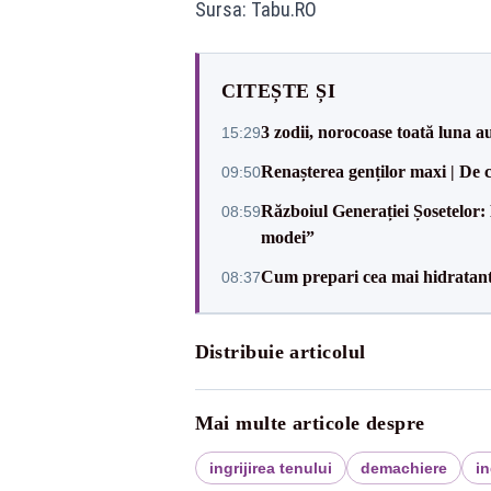
Sursa: Tabu.RO
CITEȘTE ȘI
3 zodii, norocoase toată luna a
15:29
Renașterea genților maxi | De 
09:50
Războiul Generației Șosetelor:
08:59
modei”
Cum prepari cea mai hidratantă
08:37
Distribuie articolul
Mai multe articole despre
ingrijirea tenului
demachiere
in