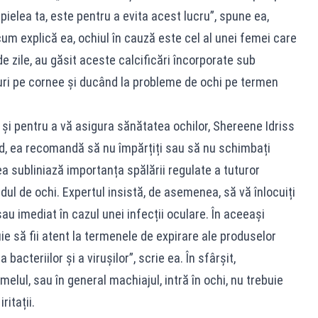
pielea ta, este pentru a evita acest lucru”, spune ea,
um explică ea, ochiul în cauză este cel al unei femei care
de zile, au găsit aceste calcificări încorporate sub
uri pe cornee și ducând la probleme de ochi pe termen
e și pentru a vă asigura sănătatea ochilor, Shereene Idriss
ând, ea recomandă să nu împărțiți sau să nu schimbați
ea subliniază importanța spălării regulate a tuturor
rdul de ochi. Expertul insistă, de asemenea, să vă înlocuiți
 sau imediat în cazul unei infecții oculare. În aceeași
ie să fii atent la termenele de expirare ale produselor
bacteriilor și a virușilor”, scrie ea. În sfârșit,
lul, sau în general machiajul, intră în ochi, nu trebuie
itații.