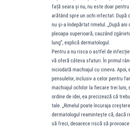
față seara și nu, nu este doar pentru 
arătând spre un ochi infectat. După c
nu și-a îndepărtat rimelul. „După ani 
pleoapa superioară, cauzând zgâriet
lung”, explică dermatologul.
Pentru a nu risca o astfel de infecți
vă oferă câteva sfaturi. În primul r
niciodată machiajul cu cineva. Apoi, 
pensulelor, inclusiv a celor pentru fa
machiajul ochilor la fiecare trei luni,
ordine de idei, ea precizează că trebu
tale. „Rimelul poate încuraja creșterea 
dermatologul reamintește că, dacă rime
să freci, deoarece riscă să provoace ir