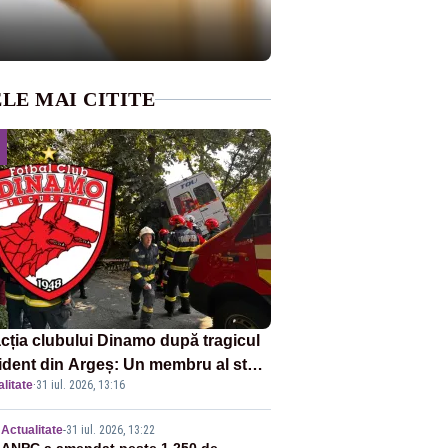
LE MAI CITITE
cția clubului Dinamo după tragicul
ident din Argeș: Un membru al staff-
litate
·
31 iul. 2026, 13:16
i medical a murit, antrenorul Adrian
otan este în spital
Actualitate
-
31 iul. 2026, 13:22