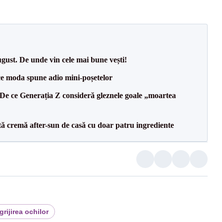
ugust. De unde vin cele mai bune vești!
ce moda spune adio mini-poșetelor
 De ce Generația Z consideră gleznele goale „moartea
 cremă after-sun de casă cu doar patru ingrediente
grijirea ochilor