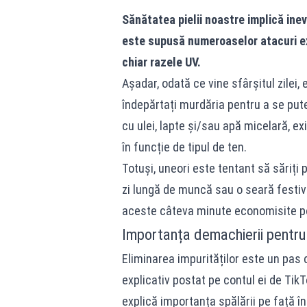
Sănătatea pielii noastre implică inev
este supusă numeroaselor atacuri ex
chiar razele UV.
Așadar, odată ce vine sfârșitul zilei,
îndepărtați murdăria pentru a se pute
cu ulei, lapte și/sau apă micelară, e
în funcție de tipul de ten.
Totuși, uneori este tentant să săriți
zi lungă de muncă sau o seară festivă,
aceste câteva minute economisite pot
Importanța demachierii pentru a
Eliminarea impurităților este un pas ch
explicativ postat pe contul ei de Tik
explică importanța spălării pe față în 