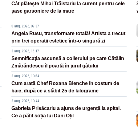
Cât plătește Mihai Trăistariu la curent pentru cele
șase garsoniere de la mare
5 aug. 2026, 09:37
Angela Rusu, transformare totală! Artista a trecut
prin trei operații estetice într-o singură zi
3 aug. 2026, 15:17
Semnificația ascunsă a colierului pe care Cătălin
Zmărăndescu îl poartă în jurul gâtului
3 aug. 2026, 10:54
Cum arată Chef Roxana Blenche în costum de
baie, după ce a slăbit 25 de kilograme
3 aug. 2026, 10:44
Gabriela Prisăcariu a ajuns de urgență la spital.
Ce a pățit soția lui Dani Oțil