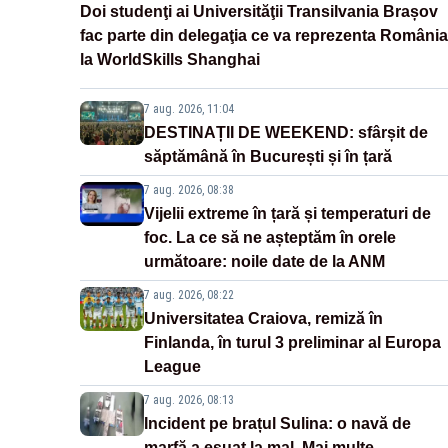
Doi studenţi ai Universităţii Transilvania Brașov
fac parte din delegaţia ce va reprezenta România
la WorldSkills Shanghai
7 aug. 2026, 11:04
DESTINAȚII DE WEEKEND: sfârșit de
săptămână în București și în țară
7 aug. 2026, 08:38
Vijelii extreme în țară și temperaturi de
foc. La ce să ne așteptăm în orele
următoare: noile date de la ANM
7 aug. 2026, 08:22
Universitatea Craiova, remiză în
Finlanda, în turul 3 preliminar al Europa
League
7 aug. 2026, 08:13
Incident pe brațul Sulina: o navă de
marfă a eșuat la mal. Mai multe