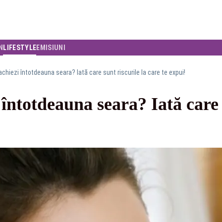
N
LIFESTYLE
EMISIUNI
hiezi întotdeauna seara? Iată care sunt riscurile la care te expui!
întotdeauna seara? Iată care s