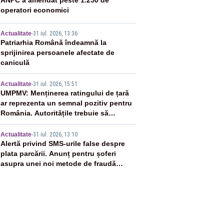
2
ANPC a amendat peste 1.250 de
operatori economici
3
Actualitate
-
31 iul. 2026, 13:36
Patriarhia Română îndeamnă la
sprijinirea persoanele afectate de
caniculă
4
Actualitate
-
31 iul. 2026, 15:51
UMPMV: Menținerea ratingului de țară
ar reprezenta un semnal pozitiv pentru
România. Autoritățile trebuie să
continue consolidarea stabilității
5
economice și financiare
Actualitate
-
31 iul. 2026, 13:10
Alertă privind SMS-urile false despre
plata parcării. Anunț pentru șoferi
asupra unei noi metode de fraudă
online