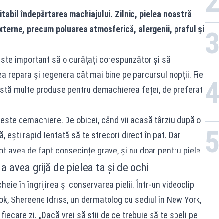
itabil îndepărtarea machiajului. Zilnic, pielea noastră
terne, precum poluarea atmosferică, alergenii, praful și
 este important să o curățați corespunzător și să
a repara și regenera cât mai bine pe parcursul nopții. Fie
xistă multe produse pentru demachierea feței, de preferat
 peste demachiere. De obicei, când vii acasă târziu după o
 ești rapid tentată să te strecori direct în pat. Dar
 avea de fapt consecințe grave, și nu doar pentru piele.
 avea grijă de pielea ta și de ochi
eie în îngrijirea și conservarea pielii. Într-un videoclip
Tok, Shereene Idriss, un dermatolog cu sediul în New York,
fiecare zi. „Dacă vrei să știi de ce trebuie să te speli pe