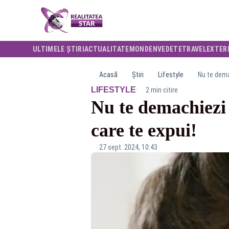
ULTIMELE ȘTIRI
ACTUALITATE
MONDEN
VEDETE
TRAVEL
EXTER
Acasă
Știri
Lifestyle
Nu te demac
·
LIFESTYLE
2 min citire
Nu te demachiezi 
care te expui!
27 sept. 2024, 10:43