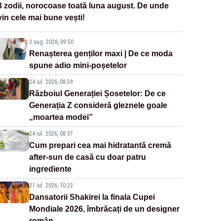
3 zodii, norocoase toată luna august. De unde
vin cele mai bune vești!
3 aug. 2026, 09:50
Renașterea genților maxi | De ce moda
spune adio mini-poșetelor
24 iul. 2026, 08:59
Războiul Generației Șosetelor: De ce
Generația Z consideră gleznele goale
„moartea modei”
24 iul. 2026, 08:37
Cum prepari cea mai hidratantă cremă
after-sun de casă cu doar patru
ingrediente
21 iul. 2026, 10:22
Dansatorii Shakirei la finala Cupei
Mondiale 2026, îmbrăcați de un designer
român