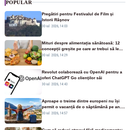
POPULAR
Pregătiri pentru Festivalul de Film şi
Istorii Râşnov
30 iul. 2026, 14:03
Mituri despre alimentația sănătoasă: 12
concepții greșite pe care ar trebui să le
lași deoparte
30 iul. 2026, 14:29
Revolut colaborează cu OpenAI pentru a
oferi ChatGPT Go clienţilor săi
30 iul. 2026, 14:43
Aproape o treime dintre europeni nu își
permit o vacanță de o săptămână pe an.
România, pe primul loc în UE
30 iul. 2026, 14:57
Cum să reduci stresul fără medicamente: