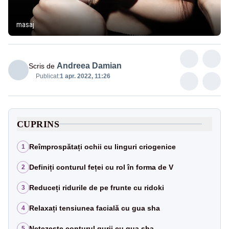
masaj
Andreea Damian
Scris de
Publicat:
1 apr. 2022, 11:26
CUPRINS
Reîmprospătați ochii cu linguri criogenice
1
Definiți conturul feței cu rol în forma de V
2
Reduceți ridurile de pe frunte cu ridoki
3
Relaxați tensiunea facială cu gua sha
4
Netezește conturul gurii cu gua sha
5