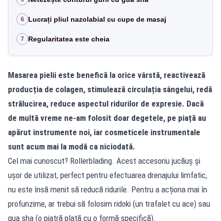
Lucrați pliul nazolabial cu cupe de masaj
6
Regularitatea este cheia
7
Masarea pielii este benefică la orice vârstă, reactivează
producția de colagen, stimulează circulația sângelui, redă
strălucirea, reduce aspectul ridurilor de expresie. Dacă
de multă vreme ne-am folosit doar degetele, pe piață au
apărut instrumente noi, iar cosmeticele instrumentale
sunt acum mai la modă ca niciodată.
Cel mai cunoscut? Rollerblading. Acest accesoriu jucăuș și
ușor de utilizat, perfect pentru efectuarea drenajului limfatic,
nu este însă menit să reducă ridurile. Pentru a acționa mai în
profunzime, ar trebui să folosim ridoki (un trafalet cu ace) sau
gua sha (o piatră plată cu o formă specifică).