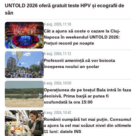
UNTOLD 2026 oferă gratuit teste HPV și ecografii de
sân
6 aug. 2026, 11:18
Cât a ajuns să coste o cazare la Cluj-
Napoca în weekendul UNTOLD 2026:
Prețuri record pe noapte
6 aug. 2026, 11:12
Profesorii amenință că vor boicota
începerea noului an școlar
6 aug. 2026, 10:50
Operațiunea de pe brațul Bala intră în faza
decisivă. Prima barjă ar putea fi
scufundată la ora 15:00
6 aug. 2026, 10:42
Românii cumpără tot mai puțin. Consumul
a ajuns la cel mai scăzut nivel din ultimele
11 luni: datele INS