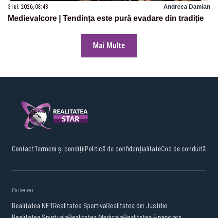
3 iul. 2026, 08:48
Andreea Damian
Medievalcore | Tendința este pură evadare din tradiție
Mai Multe
Contact
Termeni și condiții
Politică de confidențialitate
Cod de conduită
Parteneri:
Realitatea.NET
Realitatea Sportiva
Realitatea din Justitie
Realitatea Spirituala
Realitatea Medicala
Realitatea Financiara