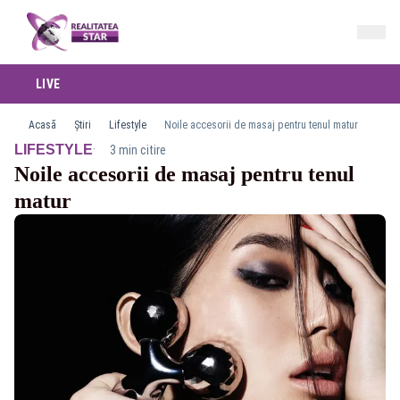
LIVE
Acasă
Știri
Lifestyle
Noile accesorii de masaj pentru tenul matur
·
LIFESTYLE
3 min citire
Noile accesorii de masaj pentru tenul
matur