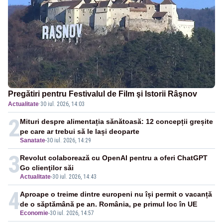
Pregătiri pentru Festivalul de Film şi Istorii Râşnov
Actualitate
·
30 iul. 2026, 14:03
2
Mituri despre alimentația sănătoasă: 12 concepții greșite
pe care ar trebui să le lași deoparte
Sanatate
-
30 iul. 2026, 14:29
3
Revolut colaborează cu OpenAI pentru a oferi ChatGPT
Go clienţilor săi
Actualitate
-
30 iul. 2026, 14:43
4
Aproape o treime dintre europeni nu își permit o vacanță
de o săptămână pe an. România, pe primul loc în UE
Economie
-
30 iul. 2026, 14:57