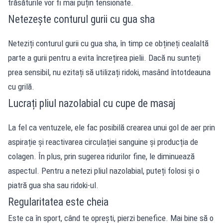
trăsăturile vor fi mai puțin tensionate.
Netezește conturul gurii cu gua sha
Neteziți conturul gurii cu gua sha, în timp ce obțineți cealaltă
parte a gurii pentru a evita încrețirea pielii. Dacă nu sunteți
prea sensibil, nu ezitați să utilizați ridoki, masând întotdeauna
cu grilă.
Lucrați pliul nazolabial cu cupe de masaj
La fel ca ventuzele, ele fac posibilă crearea unui gol de aer prin
aspirație și reactivarea circulației sanguine și producția de
colagen. În plus, prin sugerea ridurilor fine, le diminuează
aspectul. Pentru a netezi pliul nazolabial, puteți folosi și o
piatră gua sha sau ridoki-ul.
Regularitatea este cheia
Este ca în sport, când te oprești, pierzi benefice. Mai bine să o