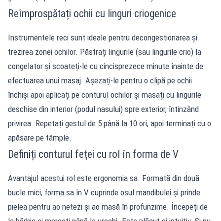
Reîmprospătați ochii cu linguri criogenice
Instrumentele reci sunt ideale pentru decongestionarea și
trezirea zonei ochilor. Păstrați lingurile (sau lingurile crio) la
congelator și scoateți-le cu cincisprezece minute înainte de
efectuarea unui masaj. Așezați-le pentru o clipă pe ochii
închiși apoi aplicați pe conturul ochilor și masați cu lingurile
deschise din interior (podul nasului) spre exterior, întinzând
privirea. Repetați gestul de 5 până la 10 ori, apoi terminați cu o
apăsare pe tâmple.
Definiți conturul feței cu rol în forma de V
Avantajul acestui rol este ergonomia sa. Formată din două
bucle mici, forma sa în V cuprinde osul mandibulei și prinde
pielea pentru ao netezi și ao masă în profunzime. Începeți de
la bărbie și mergeți până la urechi. Este plăcut și intuitiv. Și nu