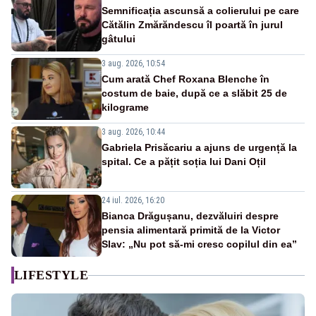
Semnificația ascunsă a colierului pe care
Cătălin Zmărăndescu îl poartă în jurul
gâtului
3 aug. 2026, 10:54
Cum arată Chef Roxana Blenche în
costum de baie, după ce a slăbit 25 de
kilograme
3 aug. 2026, 10:44
Gabriela Prisăcariu a ajuns de urgență la
spital. Ce a pățit soția lui Dani Oțil
24 iul. 2026, 16:20
Bianca Drăgușanu, dezvăluiri despre
pensia alimentară primită de la Victor
Slav: „Nu pot să-mi cresc copilul din ea”
LIFESTYLE