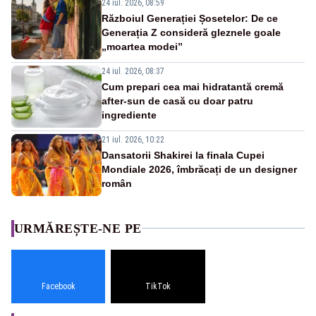
24 iul. 2026, 08:59
Războiul Generației Șosetelor: De ce
Generația Z consideră gleznele goale
„moartea modei”
24 iul. 2026, 08:37
Cum prepari cea mai hidratantă cremă
after-sun de casă cu doar patru
ingrediente
21 iul. 2026, 10:22
Dansatorii Shakirei la finala Cupei
Mondiale 2026, îmbrăcați de un designer
român
URMĂREȘTE-NE PE
Facebook
TikTok