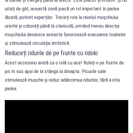
uitați de gât, această zonă joacă un rol important în pielea
lăsată, potrivit experților. Treceți rola la nivelul mușchiului
urechii și coborâți până la claviculă, urmând mereu direcția
mușchiului deoarece aceasta favorizează evacuarea toxinelor
și stimulează circulația limfatică.
Reduceți ridurile de pe frunte cu ridoki
Acest accesoriu arată ca o rolă cu ace! Rulați-o pe frunte de
jos în sus apoi de la stânga la dreapta. Picurile sale
stimulează mușchii și reduc adâncimea ridurilor, fără a irita
pielea.