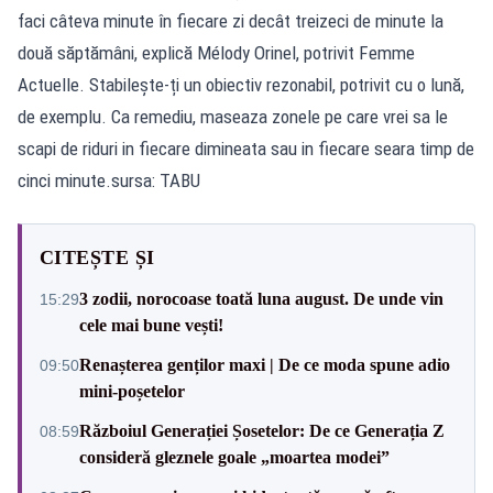
faci câteva minute în fiecare zi decât treizeci de minute la
două săptămâni, explică Mélody Orinel, potrivit Femme
Actuelle. Stabilește-ți un obiectiv rezonabil, potrivit cu o lună,
de exemplu. Ca remediu, maseaza zonele pe care vrei sa le
scapi de riduri in fiecare dimineata sau in fiecare seara timp de
cinci minute.sursa: TABU
CITEȘTE ȘI
3 zodii, norocoase toată luna august. De unde vin
15:29
cele mai bune vești!
Renașterea genților maxi | De ce moda spune adio
09:50
mini-poșetelor
Războiul Generației Șosetelor: De ce Generația Z
08:59
consideră gleznele goale „moartea modei”