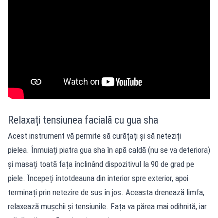
Relaxați tensiunea facială cu gua sha
Acest instrument vă permite să curățați și să neteziți
pielea. Înmuiați piatra gua sha în apă caldă (nu se va deteriora)
și masați toată fața înclinând dispozitivul la 90 de grad pe
piele. Începeți întotdeauna din interior spre exterior, apoi
terminați prin netezire de sus în jos. Aceasta drenează limfa,
relaxează mușchii și tensiunile. Fața va părea mai odihnită, iar