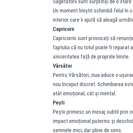
Săgetătorii sunt surprinși de o stare
Un moment liniștit schimbă felul în c
interior care îi ajută să aleagă următ
Capricorn
Capricornii sunt provocați să renunț
faptului că nu totul poate fi reparat
sinceritatea față de propriile limite.
Vărsător
Pentru Vărsători, ziua aduce o ușura
nou început discret. Schimbarea este 
atât emoțional, cât și mental.
Pești
Peștii primesc un mesaj subtil prin c
impact emoțional puternic și deschide 
semnele mici, dar pline de sens.