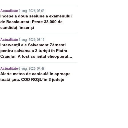
3
Actualitate
-
3 aug. 2026, 08:09
Începe a doua sesiune a examenului
de Bacalaureat: Peste 33.000 de
candidaţi înscrişi
4
Actualitate
-
3 aug. 2026, 08:13
Intervenţii ale Salvamont Zărnești
pentru salvarea a 2 turişti în Piatra
Craiului. A fost solicitat elicopterul
SMURD
5
Actualitate
-
3 aug. 2026, 07:48
Alerte meteo de caniculă în aproape
toată țara. COD ROȘU în 3 județe