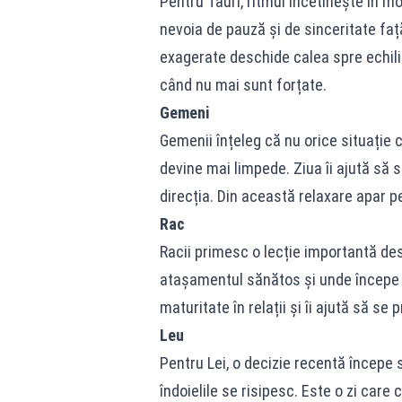
Pentru Tauri, ritmul încetinește în m
nevoia de pauză și de sinceritate față
exagerate deschide calea spre echilib
când nu mai sunt forțate.
Gemeni
Gemenii înțeleg că nu orice situație 
devine mai limpede. Ziua îi ajută să 
direcția. Din această relaxare apar p
Rac
Racii primesc o lecție importantă de
atașamentul sănătos și unde începe 
maturitate în relații și îi ajută să se 
Leu
Pentru Lei, o decizie recentă începe 
îndoielile se risipesc. Este o zi care 