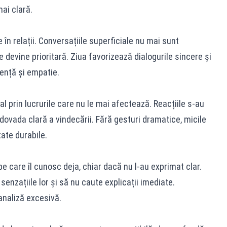
mai clară.
în relații. Conversațiile superficiale nu mai sunt
te devine prioritară. Ziua favorizează dialogurile sincere și
zență și empatie.
 prin lucrurile care nu le mai afectează. Reacțiile s-au
 dovada clară a vindecării. Fără gesturi dramatice, micile
ate durabile.
e care îl cunosc deja, chiar dacă nu l-au exprimat clar.
senzațiile lor și să nu caute explicații imediate.
analiză excesivă.