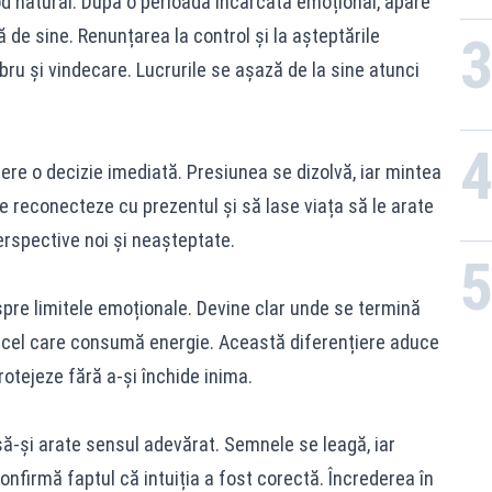
od natural. După o perioadă încărcată emoțional, apare
 de sine. Renunțarea la control și la așteptările
ru și vindecare. Lucrurile se așază de la sine atunci
cere o decizie imediată. Presiunea se dizolvă, iar mintea
se reconecteze cu prezentul și să lase viața să le arate
erspective noi și neașteptate.
spre limitele emoționale. Devine clar unde se termină
cel care consumă energie. Această diferențiere aduce
protejeze fără a-și închide inima.
să-și arate sensul adevărat. Semnele se leagă, iar
confirmă faptul că intuiția a fost corectă. Încrederea în