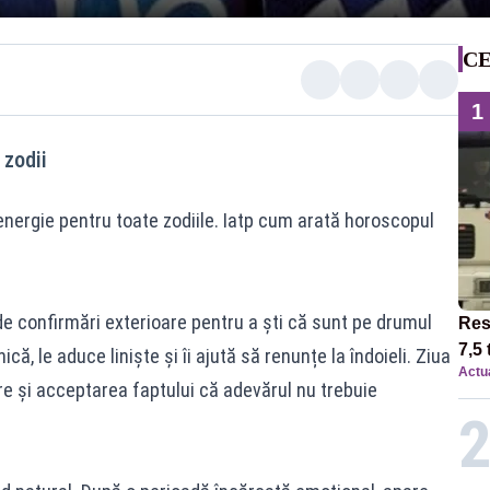
CE
1
 zodii
 energie pentru toate zodiile. Iatp cum arată horoscopul
e confirmări exterioare pentru a ști că sunt pe drumul
Res
7,5 
că, le aduce liniște și îi ajută să renunțe la îndoieli. Ziua
Actua
circ
re și acceptarea faptului că adevărul nu trebuie
12:0