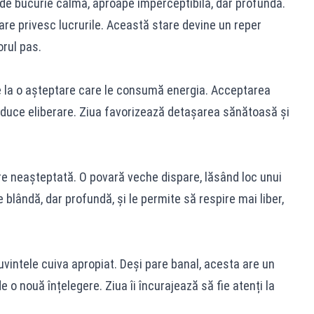
 de bucurie calmă, aproape imperceptibilă, dar profundă.
are privesc lucrurile. Această stare devine un reper
orul pas.
e la o așteptare care le consumă energia. Acceptarea
 aduce eliberare. Ziua favorizează detașarea sănătoasă și
re neașteptată. O povară veche dispare, lăsând loc unui
blândă, dar profundă, și le permite să respire mai liber,
uvintele cuiva apropiat. Deși pare banal, acesta are un
o nouă înțelegere. Ziua îi încurajează să fie atenți la