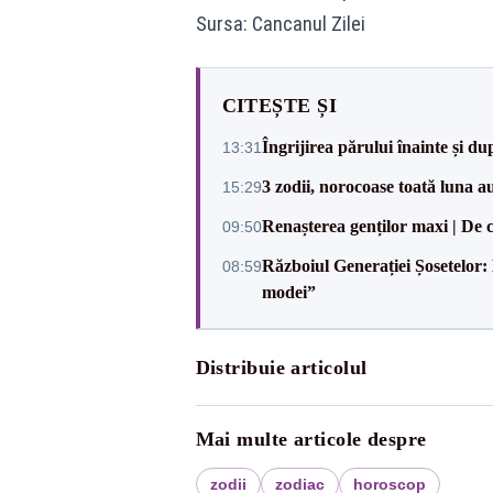
Sursa: Cancanul Zilei
CITEȘTE ȘI
Îngrijirea părului înainte și d
13:31
3 zodii, norocoase toată luna a
15:29
Renașterea genților maxi | De 
09:50
Războiul Generației Șosetelor:
08:59
modei”
Distribuie articolul
Mai multe articole despre
zodii
zodiac
horoscop