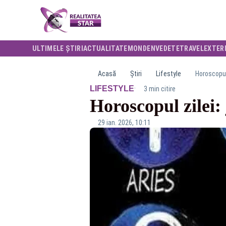
ULTIMELE ȘTIRI
ACTUALITATE
MONDEN
VEDETE
TRAVEL
EXTER
Acasă
Știri
Lifestyle
Horoscopul 
·
LIFESTYLE
3 min citire
Horoscopul zilei: 
29 ian. 2026, 10:11