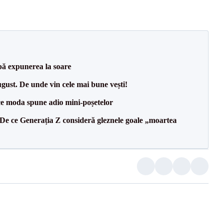
upă expunerea la soare
ugust. De unde vin cele mai bune vești!
ce moda spune adio mini-poșetelor
 De ce Generația Z consideră gleznele goale „moartea