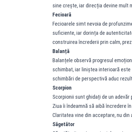
sine crește, iar direcția devine mult 
Fecioară
Fecioarele simt nevoia de profunzime 
suficiente, iar dorința de autenticita
construirea încrederii prin calm, pre
Balanță
Balanțele observă progresul emoțional
schimbat, iar liniștea interioară este
schimbări de perspectivă aduc rezult
Scorpion
Scorpionii sunt ghidați de un adevăr p
Ziua îi îndeamnă să aibă încredere în 
Claritatea vine din acceptare, nu din 
Săgetător