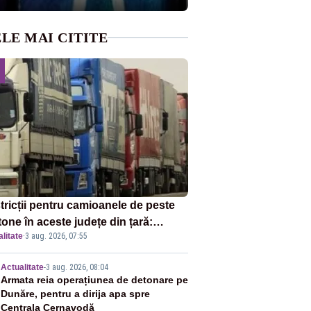
LE MAI CITITE
tricții pentru camioanele de peste
tone în aceste județe din țară:
litate
·
3 aug. 2026, 07:55
ulația este interzisă luni, între orele
0 și 20:00
2
Actualitate
-
3 aug. 2026, 08:04
Armata reia operațiunea de detonare pe
Dunăre, pentru a dirija apa spre
Centrala Cernavodă