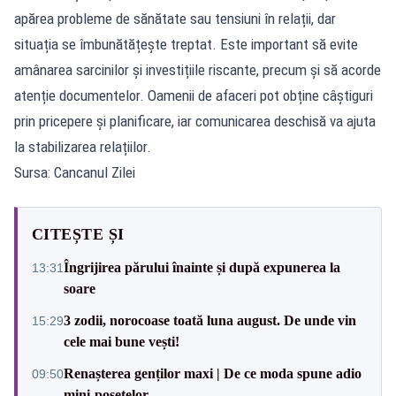
apărea probleme de sănătate sau tensiuni în relații, dar
situația se îmbunătățește treptat. Este important să evite
amânarea sarcinilor și investițiile riscante, precum și să acorde
atenție documentelor. Oamenii de afaceri pot obține câștiguri
prin pricepere și planificare, iar comunicarea deschisă va ajuta
la stabilizarea relațiilor.
Sursa: Cancanul Zilei
CITEȘTE ȘI
Îngrijirea părului înainte și după expunerea la
13:31
soare
3 zodii, norocoase toată luna august. De unde vin
15:29
cele mai bune vești!
Renașterea genților maxi | De ce moda spune adio
09:50
mini-poșetelor