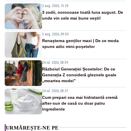
3 aug. 2026, 15:29
3 zodii, norocoase toată luna august. De
unde vin cele mai bune vești!
3 aug. 2026, 09:50
Renașterea genților maxi | De ce moda
spune adio mini-poșetelor
24 iul. 2026, 08:59
Războiul Generației Șosetelor: De ce
Generația Z consideră gleznele goale
„moartea modei”
24 iul. 2026, 08:37
Cum prepari cea mai hidratantă cremă
after-sun de casă cu doar patru
ingrediente
URMĂREȘTE-NE PE