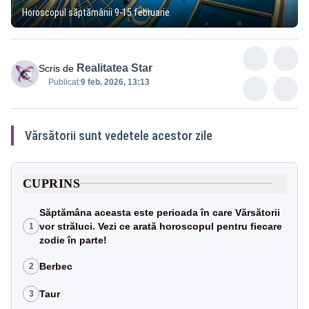
Horoscopul săptămânii 9-15 februarie
Realitatea Star
Scris de
Publicat:
9 feb. 2026, 13:13
Vărsătorii sunt vedetele acestor zile
CUPRINS
Săptămâna aceasta este perioada în care Vărsătorii
vor străluci. Vezi ce arată horoscopul pentru fiecare
1
zodie în parte!
Berbec
2
Taur
3