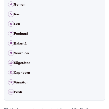
Gemeni
4
Rac
5
Leu
6
Fecioară
7
Balanță
8
Scorpion
9
Săgetător
10
Capricorn
11
Vărsător
12
Pești
13