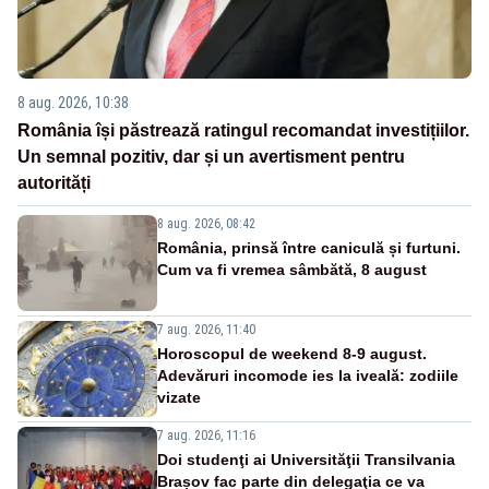
8 aug. 2026, 10:38
România își păstrează ratingul recomandat investițiilor.
Un semnal pozitiv, dar și un avertisment pentru
autorități
8 aug. 2026, 08:42
România, prinsă între caniculă și furtuni.
Cum va fi vremea sâmbătă, 8 august
7 aug. 2026, 11:40
Horoscopul de weekend 8-9 august.
Adevăruri incomode ies la iveală: zodiile
vizate
7 aug. 2026, 11:16
Doi studenţi ai Universităţii Transilvania
Brașov fac parte din delegaţia ce va