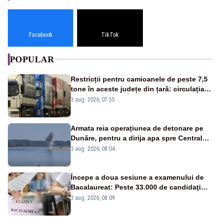
Facebook
TikTok
POPULAR
Restricții pentru camioanele de peste 7,5
tone în aceste județe din țară: circulația
este interzisă luni, între orele 12:00 și
3 aug. 2026, 07:55
20:00
Armata reia operațiunea de detonare pe
Dunăre, pentru a dirija apa spre Centrala
Cernavodă
3 aug. 2026, 08:04
Începe a doua sesiune a examenului de
Bacalaureat: Peste 33.000 de candidaţi
înscrişi
3 aug. 2026, 08:09