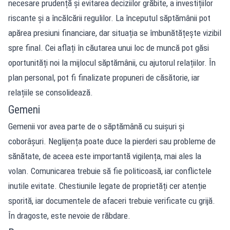
necesare prudență și evitarea deciziilor grăbite, a investițiilor
riscante și a încălcării regulilor. La începutul săptămânii pot
apărea presiuni financiare, dar situația se îmbunătățește vizibil
spre final. Cei aflați în căutarea unui loc de muncă pot găsi
oportunități noi la mijlocul săptămânii, cu ajutorul relațiilor. În
plan personal, pot fi finalizate propuneri de căsătorie, iar
relațiile se consolidează.
Gemeni
Gemenii vor avea parte de o săptămână cu suișuri și
coborâșuri. Neglijența poate duce la pierderi sau probleme de
sănătate, de aceea este importantă vigilența, mai ales la
volan. Comunicarea trebuie să fie politicoasă, iar conflictele
inutile evitate. Chestiunile legate de proprietăți cer atenție
sporită, iar documentele de afaceri trebuie verificate cu grijă.
În dragoste, este nevoie de răbdare.