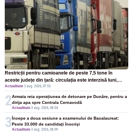
Restricții pentru camioanele de peste 7,5 tone în
aceste județe din țară: circulația este interzisă luni,
Actualitate
·
3 aug. 2026, 07:55
între orele 12:00 și 20:00
2
Armata reia operațiunea de detonare pe Dunăre, pentru a
dirija apa spre Centrala Cernavodă
Actualitate
-
3 aug. 2026, 08:04
3
Începe a doua sesiune a examenului de Bacalaureat:
Peste 33.000 de candidaţi înscrişi
Actualitate
-
3 aug. 2026, 08:09