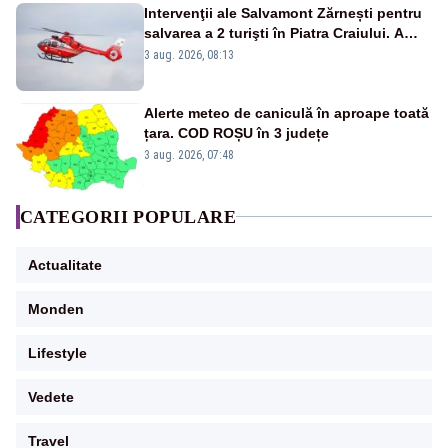
Intervenţii ale Salvamont Zărnești pentru
salvarea a 2 turişti în Piatra Craiului. A
fost solicitat elicopterul SMURD
3 aug. 2026, 08:13
Alerte meteo de caniculă în aproape toată
țara. COD ROȘU în 3 județe
3 aug. 2026, 07:48
CATEGORII POPULARE
Actualitate
Monden
Lifestyle
Vedete
Travel