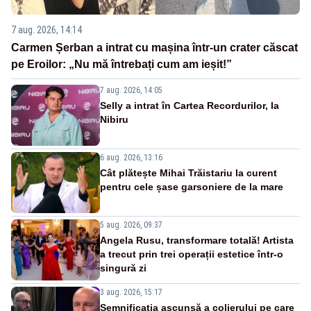
7 aug. 2026, 14:14
Carmen Șerban a intrat cu mașina într-un crater căscat
pe Eroilor: „Nu mă întrebați cum am ieșit!”
7 aug. 2026, 14:05
Selly a intrat în Cartea Recordurilor, la
Nibiru
6 aug. 2026, 13:16
Cât plătește Mihai Trăistariu la curent
pentru cele șase garsoniere de la mare
5 aug. 2026, 09:37
Angela Rusu, transformare totală! Artista
a trecut prin trei operații estetice într-o
singură zi
3 aug. 2026, 15:17
Semnificația ascunsă a colierului pe care