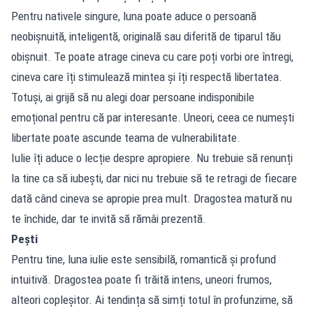
Pentru nativele singure, luna poate aduce o persoană
neobișnuită, inteligentă, originală sau diferită de tiparul tău
obișnuit. Te poate atrage cineva cu care poți vorbi ore întregi,
cineva care îți stimulează mintea și îți respectă libertatea.
Totuși, ai grijă să nu alegi doar persoane indisponibile
emoțional pentru că par interesante. Uneori, ceea ce numești
libertate poate ascunde teama de vulnerabilitate.
Iulie îți aduce o lecție despre apropiere. Nu trebuie să renunți
la tine ca să iubești, dar nici nu trebuie să te retragi de fiecare
dată când cineva se apropie prea mult. Dragostea matură nu
te închide, dar te invită să rămâi prezentă.
Pești
Pentru tine, luna iulie este sensibilă, romantică și profund
intuitivă. Dragostea poate fi trăită intens, uneori frumos,
alteori copleșitor. Ai tendința să simți totul în profunzime, să