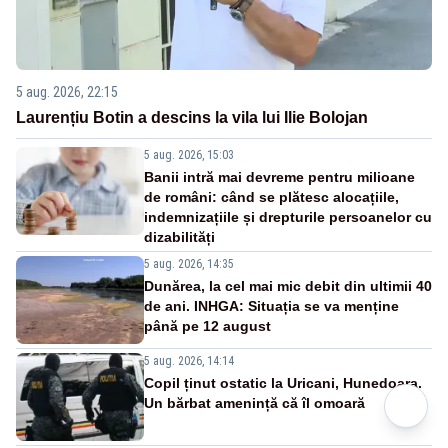
5 aug. 2026, 22:15
Laurențiu Botin a descins la vila lui Ilie Bolojan
5 aug. 2026, 15:03
Banii intră mai devreme pentru milioane
de români: când se plătesc alocațiile,
indemnizațiile și drepturile persoanelor cu
dizabilități
5 aug. 2026, 14:35
Dunărea, la cel mai mic debit din ultimii 40
de ani. INHGA: Situația se va menține
până pe 12 august
5 aug. 2026, 14:14
Copil ținut ostatic la Uricani, Hunedoara.
Un bărbat amenință că îl omoară