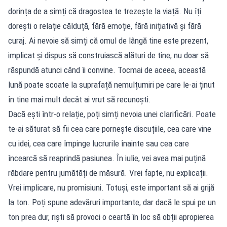
dorința de a simți că dragostea te trezește la viață. Nu îți
dorești o relație călduță, fără emoție, fără inițiativă și fără
curaj. Ai nevoie să simți că omul de lângă tine este prezent,
implicat și dispus să construiască alături de tine, nu doar să
răspundă atunci când îi convine. Tocmai de aceea, această
lună poate scoate la suprafață nemulțumiri pe care le-ai ținut
în tine mai mult decât ai vrut să recunoști.
Dacă ești într-o relație, poți simți nevoia unei clarificări. Poate
te-ai săturat să fii cea care pornește discuțiile, cea care vine
cu idei, cea care împinge lucrurile înainte sau cea care
încearcă să reaprindă pasiunea. În iulie, vei avea mai puțină
răbdare pentru jumătăți de măsură. Vrei fapte, nu explicații.
Vrei implicare, nu promisiuni. Totuși, este important să ai grijă
la ton. Poți spune adevăruri importante, dar dacă le spui pe un
ton prea dur, riști să provoci o ceartă în loc să obții apropierea