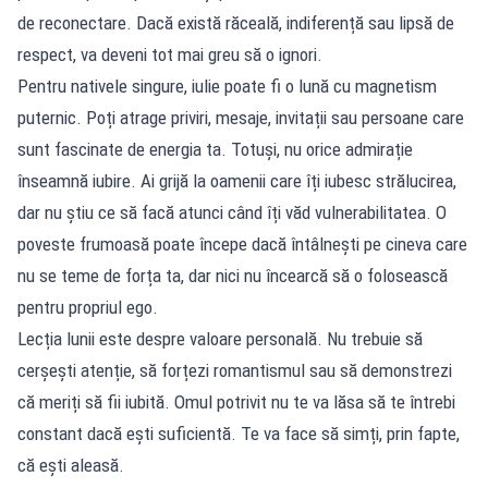
de reconectare. Dacă există răceală, indiferență sau lipsă de
respect, va deveni tot mai greu să o ignori.
Pentru nativele singure, iulie poate fi o lună cu magnetism
puternic. Poți atrage priviri, mesaje, invitații sau persoane care
sunt fascinate de energia ta. Totuși, nu orice admirație
înseamnă iubire. Ai grijă la oamenii care îți iubesc strălucirea,
dar nu știu ce să facă atunci când îți văd vulnerabilitatea. O
poveste frumoasă poate începe dacă întâlnești pe cineva care
nu se teme de forța ta, dar nici nu încearcă să o folosească
pentru propriul ego.
Lecția lunii este despre valoare personală. Nu trebuie să
cerșești atenție, să forțezi romantismul sau să demonstrezi
că meriți să fii iubită. Omul potrivit nu te va lăsa să te întrebi
constant dacă ești suficientă. Te va face să simți, prin fapte,
că ești aleasă.