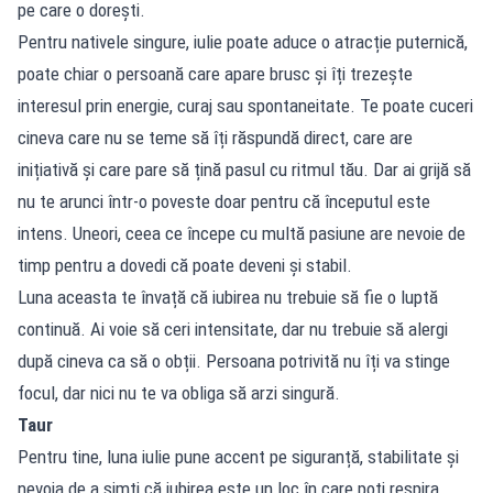
pe care o dorești.
Pentru nativele singure, iulie poate aduce o atracție puternică,
poate chiar o persoană care apare brusc și îți trezește
interesul prin energie, curaj sau spontaneitate. Te poate cuceri
cineva care nu se teme să îți răspundă direct, care are
inițiativă și care pare să țină pasul cu ritmul tău. Dar ai grijă să
nu te arunci într-o poveste doar pentru că începutul este
intens. Uneori, ceea ce începe cu multă pasiune are nevoie de
timp pentru a dovedi că poate deveni și stabil.
Luna aceasta te învață că iubirea nu trebuie să fie o luptă
continuă. Ai voie să ceri intensitate, dar nu trebuie să alergi
după cineva ca să o obții. Persoana potrivită nu îți va stinge
focul, dar nici nu te va obliga să arzi singură.
Taur
Pentru tine, luna iulie pune accent pe siguranță, stabilitate și
nevoia de a simți că iubirea este un loc în care poți respira