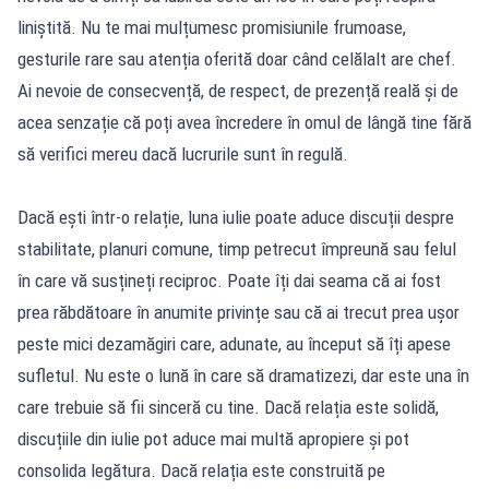
liniștită. Nu te mai mulțumesc promisiunile frumoase,
gesturile rare sau atenția oferită doar când celălalt are chef.
Ai nevoie de consecvență, de respect, de prezență reală și de
acea senzație că poți avea încredere în omul de lângă tine fără
să verifici mereu dacă lucrurile sunt în regulă.
Dacă ești într-o relație, luna iulie poate aduce discuții despre
stabilitate, planuri comune, timp petrecut împreună sau felul
în care vă susțineți reciproc. Poate îți dai seama că ai fost
prea răbdătoare în anumite privințe sau că ai trecut prea ușor
peste mici dezamăgiri care, adunate, au început să îți apese
sufletul. Nu este o lună în care să dramatizezi, dar este una în
care trebuie să fii sinceră cu tine. Dacă relația este solidă,
discuțiile din iulie pot aduce mai multă apropiere și pot
consolida legătura. Dacă relația este construită pe