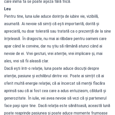
care inima ta se poate așeza fără frică.
Leu
Pentru tine, luna iulie aduce dorința de iubire vie, vizibilă,
asumată. Ai nevoie să simți că ești importantă, dorită și
apreciată, nu doar tolerată sau tratată ca o prezență de la sine
înțeleasă. În dragoste, nu mai ai răbdare pentru oameni care
apar când le convine, dar nu știu să rămână atunci când ai
nevoie de ei. Vrei gesturi, vrei atenție, vrei implicare și, mai
ales, vrei să fii aleasă clar.
Dacă ești într-o relație, luna poate aduce discuții despre
atenție, pasiune și echilibrul dintre voi. Poate ai simțit că ai
oferit multă energie relației, că ai încercat să menții flacăra
aprinsă sau că ai fost cea care a adus entuziasm, căldură și
generozitate. În iulie, vei avea nevoie să vezi că și partenerul
face pași spre tine. Dacă relația este sănătoasă, această lună
poate reaprinde pasiunea și poate aduce momente frumoase