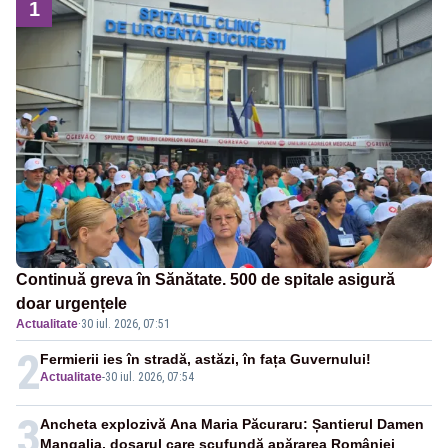
1
Continuă greva în Sănătate. 500 de spitale asigură
doar urgențele
Actualitate
·
30 iul. 2026, 07:51
2
Fermierii ies în stradă, astăzi, în fața Guvernului!
Actualitate
-
30 iul. 2026, 07:54
3
Ancheta explozivă Ana Maria Păcuraru: Șantierul Damen
Mangalia, dosarul care scufundă apărarea României