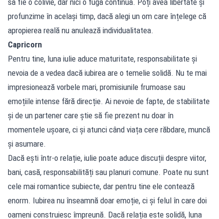
să fie o colivie, dar nici o fugă continuă. Poți avea libertate și
profunzime în același timp, dacă alegi un om care înțelege că
apropierea reală nu anulează individualitatea.
Capricorn
Pentru tine, luna iulie aduce maturitate, responsabilitate și
nevoia de a vedea dacă iubirea are o temelie solidă. Nu te mai
impresionează vorbele mari, promisiunile frumoase sau
emoțiile intense fără direcție. Ai nevoie de fapte, de stabilitate
și de un partener care știe să fie prezent nu doar în
momentele ușoare, ci și atunci când viața cere răbdare, muncă
și asumare.
Dacă ești într-o relație, iulie poate aduce discuții despre viitor,
bani, casă, responsabilități sau planuri comune. Poate nu sunt
cele mai romantice subiecte, dar pentru tine ele contează
enorm. Iubirea nu înseamnă doar emoție, ci și felul în care doi
oameni construiesc împreună. Dacă relația este solidă, luna