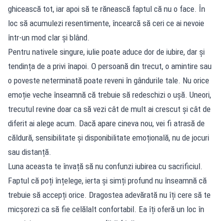
ghicească tot, iar apoi să te rănească faptul că nu o face. În
loc să acumulezi resentimente, încearcă să ceri ce ai nevoie
într-un mod clar și blând.
Pentru nativele singure, iulie poate aduce dor de iubire, dar și
tendința de a privi înapoi. O persoană din trecut, o amintire sau
o poveste neterminată poate reveni în gândurile tale. Nu orice
emoție veche înseamnă că trebuie să redeschizi o ușă. Uneori,
trecutul revine doar ca să vezi cât de mult ai crescut și cât de
diferit ai alege acum. Dacă apare cineva nou, vei fi atrasă de
căldură, sensibilitate și disponibilitate emoțională, nu de jocuri
sau distanță.
Luna aceasta te învață să nu confunzi iubirea cu sacrificiul.
Faptul că poți înțelege, ierta și simți profund nu înseamnă că
trebuie să accepți orice. Dragostea adevărată nu îți cere să te
micșorezi ca să fie celălalt confortabil. Ea îți oferă un loc în