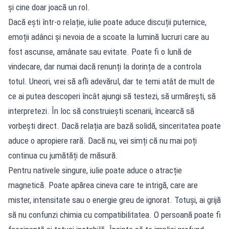
și cine doar joacă un rol.
Dacă ești într-o relație, iulie poate aduce discuții puternice,
emoții adânci și nevoia de a scoate la lumină lucruri care au
fost ascunse, amânate sau evitate. Poate fi o lună de
vindecare, dar numai dacă renunți la dorința de a controla
totul. Uneori, vrei să afli adevărul, dar te temi atât de mult de
ce ai putea descoperi încât ajungi să testezi, să urmărești, să
interpretezi. În loc să construiești scenarii, încearcă să
vorbești direct. Dacă relația are bază solidă, sinceritatea poate
aduce o apropiere rară. Dacă nu, vei simți că nu mai poți
continua cu jumătăți de măsură.
Pentru nativele singure, iulie poate aduce o atracție
magnetică. Poate apărea cineva care te intrigă, care are
mister, intensitate sau o energie greu de ignorat. Totuși, ai grijă
să nu confunzi chimia cu compatibilitatea. O persoană poate fi