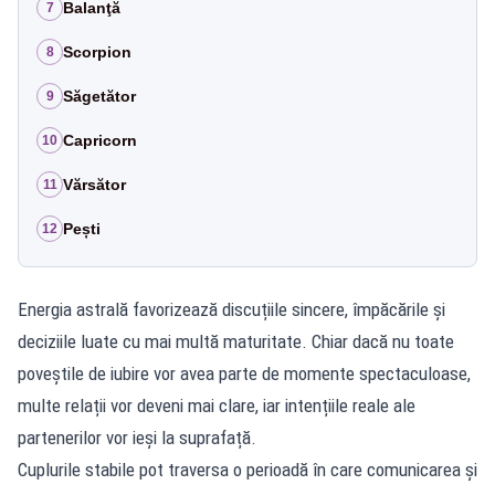
Balanţă
7
Scorpion
8
Săgetător
9
Capricorn
10
Vărsător
11
Pești
12
Energia astrală favorizează discuțiile sincere, împăcările și
deciziile luate cu mai multă maturitate. Chiar dacă nu toate
poveștile de iubire vor avea parte de momente spectaculoase,
multe relații vor deveni mai clare, iar intențiile reale ale
partenerilor vor ieși la suprafață.
Cuplurile stabile pot traversa o perioadă în care comunicarea și