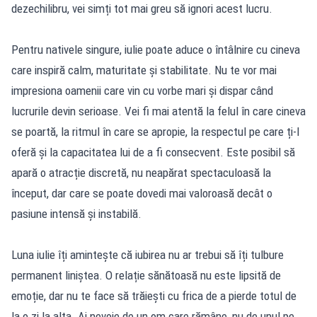
dezechilibru, vei simți tot mai greu să ignori acest lucru.
Pentru nativele singure, iulie poate aduce o întâlnire cu cineva
care inspiră calm, maturitate și stabilitate. Nu te vor mai
impresiona oamenii care vin cu vorbe mari și dispar când
lucrurile devin serioase. Vei fi mai atentă la felul în care cineva
se poartă, la ritmul în care se apropie, la respectul pe care ți-l
oferă și la capacitatea lui de a fi consecvent. Este posibil să
apară o atracție discretă, nu neapărat spectaculoasă la
început, dar care se poate dovedi mai valoroasă decât o
pasiune intensă și instabilă.
Luna iulie îți amintește că iubirea nu ar trebui să îți tulbure
permanent liniștea. O relație sănătoasă nu este lipsită de
emoție, dar nu te face să trăiești cu frica de a pierde totul de
la o zi la alta. Ai nevoie de un om care rămâne, nu de unul pe