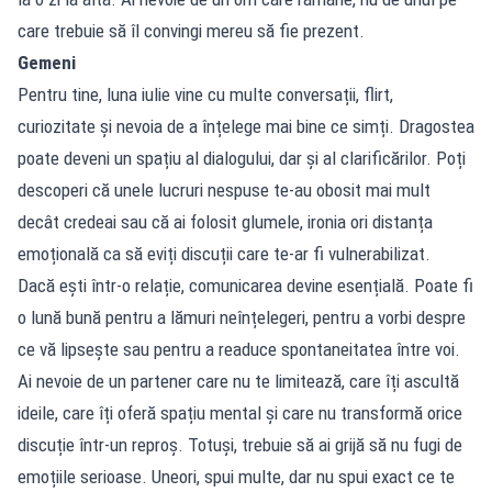
care trebuie să îl convingi mereu să fie prezent.
Gemeni
Pentru tine, luna iulie vine cu multe conversații, flirt,
curiozitate și nevoia de a înțelege mai bine ce simți. Dragostea
poate deveni un spațiu al dialogului, dar și al clarificărilor. Poți
descoperi că unele lucruri nespuse te-au obosit mai mult
decât credeai sau că ai folosit glumele, ironia ori distanța
emoțională ca să eviți discuții care te-ar fi vulnerabilizat.
Dacă ești într-o relație, comunicarea devine esențială. Poate fi
o lună bună pentru a lămuri neînțelegeri, pentru a vorbi despre
ce vă lipsește sau pentru a readuce spontaneitatea între voi.
Ai nevoie de un partener care nu te limitează, care îți ascultă
ideile, care îți oferă spațiu mental și care nu transformă orice
discuție într-un reproș. Totuși, trebuie să ai grijă să nu fugi de
emoțiile serioase. Uneori, spui multe, dar nu spui exact ce te