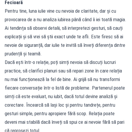
Fecioară
Pentru tine, luna iulie vine cu nevoia de claritate, dar și cu
provocarea de a nu analiza iubirea până când îi iei toată magia.
Ai tendința să observi detalii, să interpretezi gesturi, să cauți
explicații și să vrei să știi exact unde te afli. Este firesc să ai
nevoie de siguranță, dar iulie te invită să înveți diferența dintre
prudență și teamă.
Dacă ești într-o relație, poți simți nevoia să discuți lucruri
practice, să clarifici planuri sau să repari zone în care relația
nu mai funcționează la fel de bine. Ai grijă să nu transformi
fiecare conversație într-o listă de probleme. Partenerul poate
simți că este evaluat, nu iubit, dacă totul devine analiză și
corectare. Încearcă să lași loc și pentru tandrețe, pentru
gesturi simple, pentru apropiere fără scop. Relația poate
deveni mai stabilă dacă înveți să spui ce ai nevoie fără să pari
că reproșezi totul.