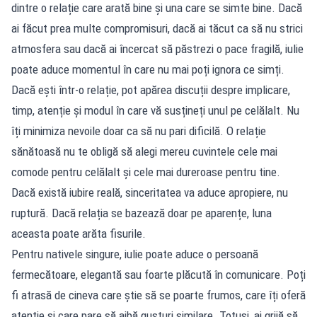
dintre o relație care arată bine și una care se simte bine. Dacă
ai făcut prea multe compromisuri, dacă ai tăcut ca să nu strici
atmosfera sau dacă ai încercat să păstrezi o pace fragilă, iulie
poate aduce momentul în care nu mai poți ignora ce simți.
Dacă ești într-o relație, pot apărea discuții despre implicare,
timp, atenție și modul în care vă susțineți unul pe celălalt. Nu
îți minimiza nevoile doar ca să nu pari dificilă. O relație
sănătoasă nu te obligă să alegi mereu cuvintele cele mai
comode pentru celălalt și cele mai dureroase pentru tine.
Dacă există iubire reală, sinceritatea va aduce apropiere, nu
ruptură. Dacă relația se bazează doar pe aparențe, luna
aceasta poate arăta fisurile.
Pentru nativele singure, iulie poate aduce o persoană
fermecătoare, elegantă sau foarte plăcută în comunicare. Poți
fi atrasă de cineva care știe să se poarte frumos, care îți oferă
atenție și care pare să aibă gusturi similare. Totuși, ai grijă să