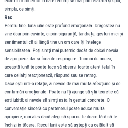
exact în momentul în care renunți să mai pari relaxată și spui,
simplu, ce simți.
Rac
Pentru tine, luna iulie este profund emoțională. Dragostea nu
vine doar prin cuvinte, ci prin siguranță, tandrețe, gesturi mici și
sentimentul că ai lângă tine un om care îți înțelege
sensibilitatea. Poți simți mai puternic decât de obicei nevoia
de apropiere, dar și frica de respingere. Tocmai de aceea,
această lună te poate face să observi foarte atent felul în
care ceilalți reacționează, răspund sau se retrag.
Dacă ești într-o relație, ai nevoie de mai multă afecțiune și de
confirmări emoționale. Poate nu îți ajunge să știi teoretic că
ești iubită; ai nevoie să simți asta în gesturi concrete. O
conversație sinceră cu partenerul poate aduce multă
apropiere, mai ales dacă alegi să spui ce te doare fără să te
închizi în tăcere. Riscul lunii este să aștepți ca celălalt să