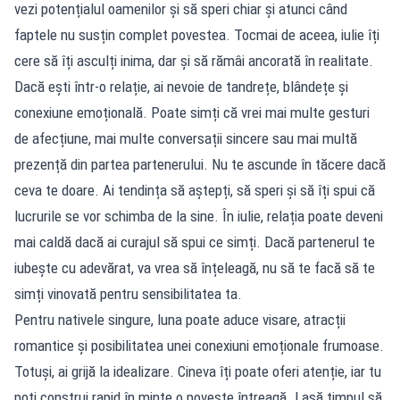
vezi potențialul oamenilor și să speri chiar și atunci când
faptele nu susțin complet povestea. Tocmai de aceea, iulie îți
cere să îți asculți inima, dar și să rămâi ancorată în realitate.
Dacă ești într-o relație, ai nevoie de tandrețe, blândețe și
conexiune emoțională. Poate simți că vrei mai multe gesturi
de afecțiune, mai multe conversații sincere sau mai multă
prezență din partea partenerului. Nu te ascunde în tăcere dacă
ceva te doare. Ai tendința să aștepți, să speri și să îți spui că
lucrurile se vor schimba de la sine. În iulie, relația poate deveni
mai caldă dacă ai curajul să spui ce simți. Dacă partenerul te
iubește cu adevărat, va vrea să înțeleagă, nu să te facă să te
simți vinovată pentru sensibilitatea ta.
Pentru nativele singure, luna poate aduce visare, atracții
romantice și posibilitatea unei conexiuni emoționale frumoase.
Totuși, ai grijă la idealizare. Cineva îți poate oferi atenție, iar tu
poți construi rapid în minte o poveste întreagă. Lasă timpul să