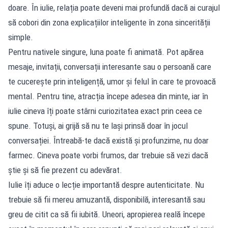
doare. În iulie, relația poate deveni mai profundă dacă ai curajul
să cobori din zona explicațiilor inteligente în zona sincerității
simple.
Pentru nativele singure, luna poate fi animată. Pot apărea
mesaje, invitații, conversații interesante sau o persoană care
te cucerește prin inteligență, umor și felul în care te provoacă
mental. Pentru tine, atracția începe adesea din minte, iar în
iulie cineva îți poate stârni curiozitatea exact prin ceea ce
spune. Totuși, ai grijă să nu te lași prinsă doar în jocul
conversației. Întreabă-te dacă există și profunzime, nu doar
farmec. Cineva poate vorbi frumos, dar trebuie să vezi dacă
știe și să fie prezent cu adevărat.
Iulie îți aduce o lecție importantă despre autenticitate. Nu
trebuie să fii mereu amuzantă, disponibilă, interesantă sau
greu de citit ca să fii iubită. Uneori, apropierea reală începe