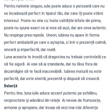
Pentru nativele singure, iulie poate aduce o persoană care nu
se încadrează perfect în tiparul tău, dar care îți poate stârni
interesul. Poate nu vine cu toate calitățile bifate din prima,
poate nu spune exact ce ai vrea să auzi, dar are ceva autentic.
Nu respinge prea repede. Uneori, iubirea nu apare în forma
perfect ambalată pe care o așteptai, ci într-o prezență calmă,
sinceră și imperfectă, dar reală.
Luna aceasta te învață că dragostea nu trebuie controlată ca
să fie sigură. Ai voie să ai standarde, dar nu lăsa frica de
dezamăgire să te facă inaccesibilă. Iubirea matură nu este
perfectă, dar este atentă, prezentă și dispusă să crească.
Balanţă
Pentru tine, luna iulie aduce accent puternic pe echilibru,
reciprocitate și adevărul din relații. Ai nevoie de frumusețe,
armonie și apropiere, dar începi să vezi mai clar diferența