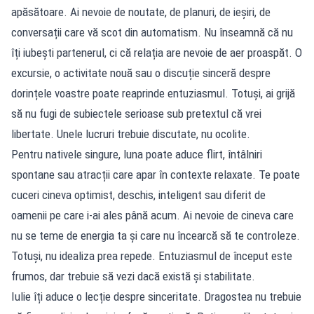
apăsătoare. Ai nevoie de noutate, de planuri, de ieșiri, de
conversații care vă scot din automatism. Nu înseamnă că nu
îți iubești partenerul, ci că relația are nevoie de aer proaspăt. O
excursie, o activitate nouă sau o discuție sinceră despre
dorințele voastre poate reaprinde entuziasmul. Totuși, ai grijă
să nu fugi de subiectele serioase sub pretextul că vrei
libertate. Unele lucruri trebuie discutate, nu ocolite.
Pentru nativele singure, luna poate aduce flirt, întâlniri
spontane sau atracții care apar în contexte relaxate. Te poate
cuceri cineva optimist, deschis, inteligent sau diferit de
oamenii pe care i-ai ales până acum. Ai nevoie de cineva care
nu se teme de energia ta și care nu încearcă să te controleze.
Totuși, nu idealiza prea repede. Entuziasmul de început este
frumos, dar trebuie să vezi dacă există și stabilitate.
Iulie îți aduce o lecție despre sinceritate. Dragostea nu trebuie