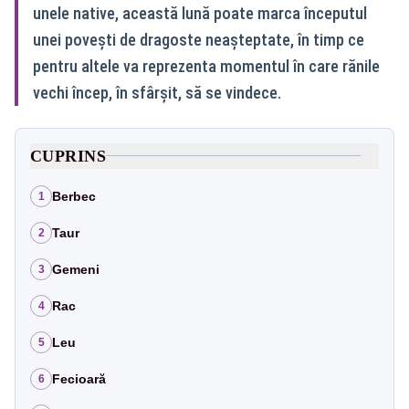
unele native, această lună poate marca începutul
unei povești de dragoste neașteptate, în timp ce
pentru altele va reprezenta momentul în care rănile
vechi încep, în sfârșit, să se vindece.
CUPRINS
Berbec
1
Taur
2
Gemeni
3
Rac
4
Leu
5
Fecioară
6