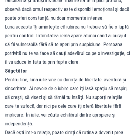
fascinantă și totuși instabilă. Înainte să te implici profund,
observă dacă omul respectiv este disponibil emoțional și dacă
poate oferi constanță, nu doar momente intense.
Luna aceasta îți amintește că iubirea nu trebuie să fie o luptă
pentru control. Intimitatea reală apare atunci când ai curajul
să fii vulnerabilă fără să te aperi prin suspiciune. Persoana
potrivită nu te va face să cauți adevărul ca pe o investigație, ci
îl va aduce în fața ta prin fapte clare.
Săgetător
Pentru tine, luna iulie vine cu dorința de libertate, aventură și
sinceritate. Ai nevoie de o iubire care îți lasă spațiu să respiri,
să crești, să visezi și să rămâi tu însăți. Nu suporți relațiile
care te sufocă, dar nici pe cele care îți oferă libertate fără
implicare. În iulie, vei căuta echilibrul dintre apropiere și
independență.
Dacă ești într-o relație, poate simți că rutina a devenit prea