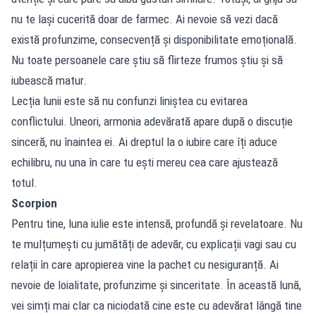
nu te lași cucerită doar de farmec. Ai nevoie să vezi dacă
există profunzime, consecvență și disponibilitate emoțională.
Nu toate persoanele care știu să flirteze frumos știu și să
iubească matur.
Lecția lunii este să nu confunzi liniștea cu evitarea
conflictului. Uneori, armonia adevărată apare după o discuție
sinceră, nu înaintea ei. Ai dreptul la o iubire care îți aduce
echilibru, nu una în care tu ești mereu cea care ajustează
totul.
Scorpion
Pentru tine, luna iulie este intensă, profundă și revelatoare. Nu
te mulțumești cu jumătăți de adevăr, cu explicații vagi sau cu
relații în care apropierea vine la pachet cu nesiguranță. Ai
nevoie de loialitate, profunzime și sinceritate. În această lună,
vei simți mai clar ca niciodată cine este cu adevărat lângă tine