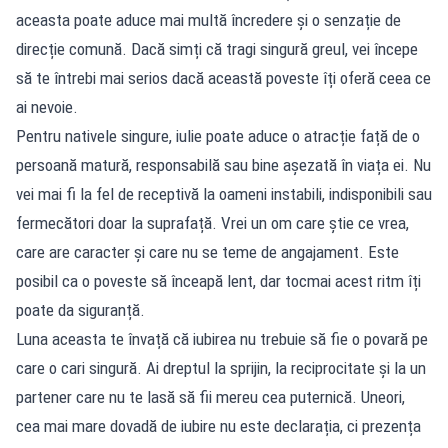
aceasta poate aduce mai multă încredere și o senzație de
direcție comună. Dacă simți că tragi singură greul, vei începe
să te întrebi mai serios dacă această poveste îți oferă ceea ce
ai nevoie.
Pentru nativele singure, iulie poate aduce o atracție față de o
persoană matură, responsabilă sau bine așezată în viața ei. Nu
vei mai fi la fel de receptivă la oameni instabili, indisponibili sau
fermecători doar la suprafață. Vrei un om care știe ce vrea,
care are caracter și care nu se teme de angajament. Este
posibil ca o poveste să înceapă lent, dar tocmai acest ritm îți
poate da siguranță.
Luna aceasta te învață că iubirea nu trebuie să fie o povară pe
care o cari singură. Ai dreptul la sprijin, la reciprocitate și la un
partener care nu te lasă să fii mereu cea puternică. Uneori,
cea mai mare dovadă de iubire nu este declarația, ci prezența