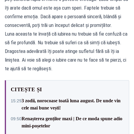
îți arate dacă omul este așa cum speri. Faptele trebuie să
confirme emoția. Dacă apare o persoană sinceră, blândă și
consecventă, poți trăi un început delicat și promițător.
Luna aceasta te învață că iubirea nu trebuie să fie confuză ca
să fie profundă. Nu trebuie să suferi ca să simți că iubești.
Dragostea adevărată îți poate atinge sufletul fără să îți ia
liniștea. Ai voie să alegi o iubire care nu te face să te pierzi, ci
te ajută să te regăsești.
CITEȘTE ȘI
3 zodii, norocoase toată luna august. De unde vin
15:29
cele mai bune vești!
Renașterea genților maxi | De ce moda spune adio
09:50
mini-poșetelor