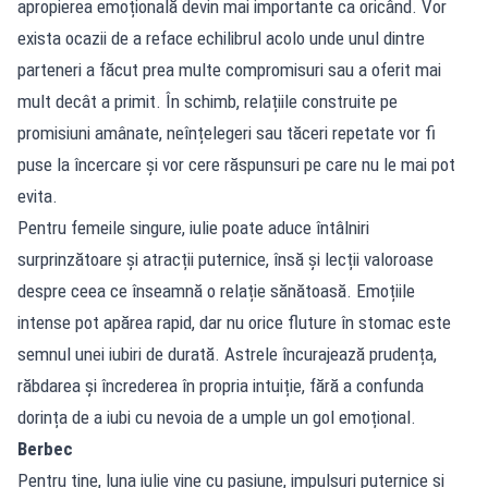
apropierea emoțională devin mai importante ca oricând. Vor
exista ocazii de a reface echilibrul acolo unde unul dintre
parteneri a făcut prea multe compromisuri sau a oferit mai
mult decât a primit. În schimb, relațiile construite pe
promisiuni amânate, neînțelegeri sau tăceri repetate vor fi
puse la încercare și vor cere răspunsuri pe care nu le mai pot
evita.
Pentru femeile singure, iulie poate aduce întâlniri
surprinzătoare și atracții puternice, însă și lecții valoroase
despre ceea ce înseamnă o relație sănătoasă. Emoțiile
intense pot apărea rapid, dar nu orice fluture în stomac este
semnul unei iubiri de durată. Astrele încurajează prudența,
răbdarea și încrederea în propria intuiție, fără a confunda
dorința de a iubi cu nevoia de a umple un gol emoțional.
Berbec
Pentru tine, luna iulie vine cu pasiune, impulsuri puternice și