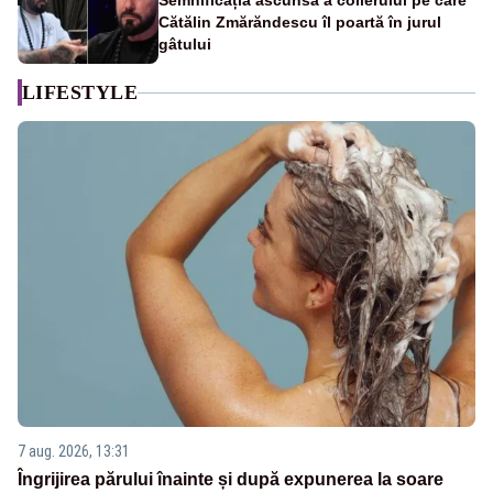
Semnificația ascunsă a colierului pe care
Cătălin Zmărăndescu îl poartă în jurul
gâtului
LIFESTYLE
7 aug. 2026, 13:31
Îngrijirea părului înainte și după expunerea la soare