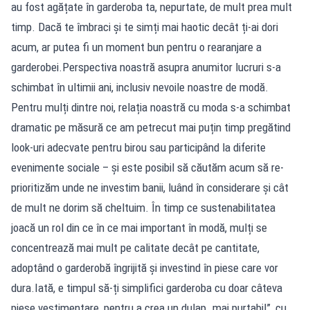
au fost agățate în garderoba ta, nepurtate, de mult prea mult
timp. Dacă te îmbraci și te simți mai haotic decât ți-ai dori
acum, ar putea fi un moment bun pentru o rearanjare a
garderobei.Perspectiva noastră asupra anumitor lucruri s-a
schimbat în ultimii ani, inclusiv nevoile noastre de modă.
Pentru mulți dintre noi, relația noastră cu moda s-a schimbat
dramatic pe măsură ce am petrecut mai puțin timp pregătind
look-uri adecvate pentru birou sau participând la diferite
evenimente sociale – și este posibil să căutăm acum să re-
prioritizăm unde ne investim banii, luând în considerare și cât
de mult ne dorim să cheltuim. În timp ce sustenabilitatea
joacă un rol din ce în ce mai important în modă, mulți se
concentrează mai mult pe calitate decât pe cantitate,
adoptând o garderobă îngrijită și investind în piese care vor
dura.Iată, e timpul să-ți simplifici garderoba cu doar câteva
piese vestimentare, pentru a crea un dulap „mai purtabil”, cu