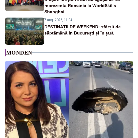
reprezenta România la WorldSkills
Shanghai
7 aug. 2026, 11:04
DESTINAȚII DE WEEKEND: sfârșit de
săptămână în București și în țară
MONDEN