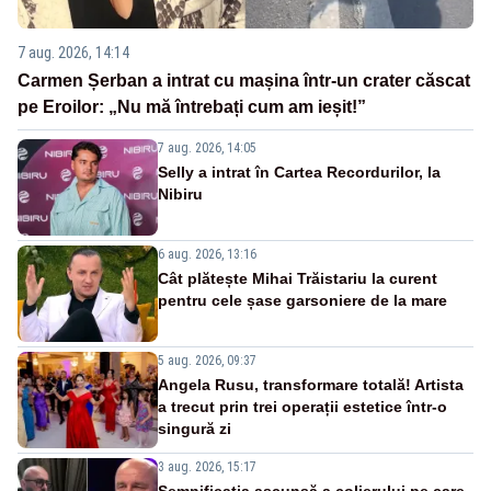
7 aug. 2026, 14:14
Carmen Șerban a intrat cu mașina într-un crater căscat
pe Eroilor: „Nu mă întrebați cum am ieșit!”
7 aug. 2026, 14:05
Selly a intrat în Cartea Recordurilor, la
Nibiru
6 aug. 2026, 13:16
Cât plătește Mihai Trăistariu la curent
pentru cele șase garsoniere de la mare
5 aug. 2026, 09:37
Angela Rusu, transformare totală! Artista
a trecut prin trei operații estetice într-o
singură zi
3 aug. 2026, 15:17