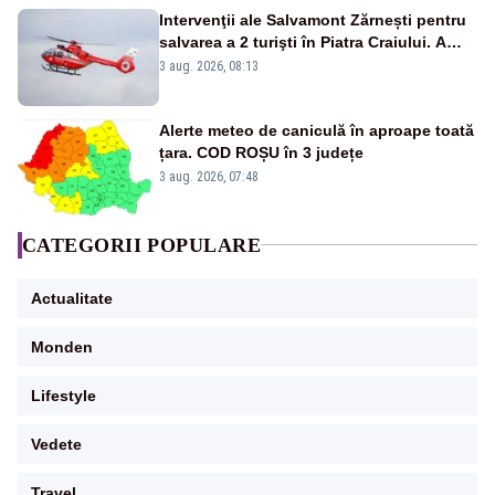
Intervenţii ale Salvamont Zărnești pentru
salvarea a 2 turişti în Piatra Craiului. A
fost solicitat elicopterul SMURD
3 aug. 2026, 08:13
Alerte meteo de caniculă în aproape toată
țara. COD ROȘU în 3 județe
3 aug. 2026, 07:48
CATEGORII POPULARE
Actualitate
Monden
Lifestyle
Vedete
Travel