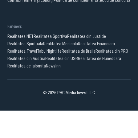
Contact
Termeni și condiții
Politică de confidențialitate
Cod de conduită
Parteneri:
Realitatea.NET
Realitatea Sportiva
Realitatea din Justitie
Realitatea Spirituala
Realitatea Medicala
Realitatea Financiara
Realitatea Travel
Tabu Nightlife
Realitatea de Braila
Realitatea din PRO
Realitatea din Austria
Realitatea din USR
Realitatea de Hunedoara
Realitatea de Ialomita
NewsInn
© 2026 PHG Media Invest LLC
Facebook
TikTok