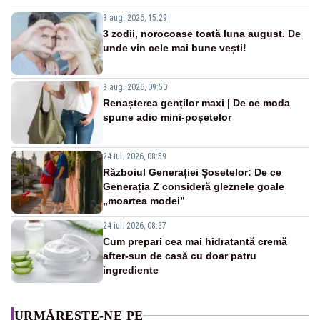
3 aug. 2026, 15:29
3 zodii, norocoase toată luna august. De
unde vin cele mai bune vești!
3 aug. 2026, 09:50
Renașterea genților maxi | De ce moda
spune adio mini-poșetelor
24 iul. 2026, 08:59
Războiul Generației Șosetelor: De ce
Generația Z consideră gleznele goale
„moartea modei”
24 iul. 2026, 08:37
Cum prepari cea mai hidratantă cremă
after-sun de casă cu doar patru
ingrediente
URMĂREȘTE-NE PE