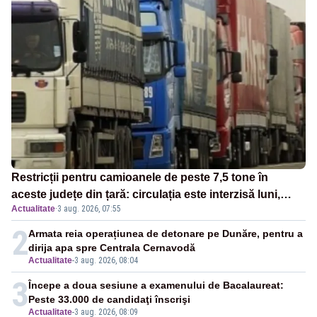
Restricții pentru camioanele de peste 7,5 tone în
aceste județe din țară: circulația este interzisă luni,
Actualitate
·
3 aug. 2026, 07:55
între orele 12:00 și 20:00
2
Armata reia operațiunea de detonare pe Dunăre, pentru a
dirija apa spre Centrala Cernavodă
Actualitate
-
3 aug. 2026, 08:04
3
Începe a doua sesiune a examenului de Bacalaureat:
Peste 33.000 de candidaţi înscrişi
Actualitate
-
3 aug. 2026, 08:09