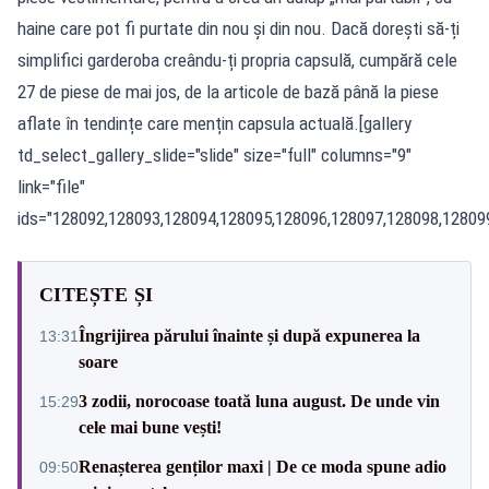
haine care pot fi purtate din nou și din nou. Dacă dorești să-ți
simplifici garderoba creându-ți propria capsulă, cumpără cele
27 de piese de mai jos, de la articole de bază până la piese
aflate în tendințe care mențin capsula actuală.[gallery
td_select_gallery_slide="slide" size="full" columns="9"
link="file"
ids="128092,128093,128094,128095,128096,128097,128098,12809
CITEȘTE ȘI
Îngrijirea părului înainte și după expunerea la
13:31
soare
3 zodii, norocoase toată luna august. De unde vin
15:29
cele mai bune vești!
Renașterea genților maxi | De ce moda spune adio
09:50