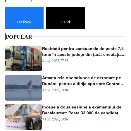
Facebook
TikTok
POPULAR
Restricții pentru camioanele de peste 7,5
tone în aceste județe din țară: circulația
este interzisă luni, între orele 12:00 și
3 aug. 2026, 07:55
20:00
Armata reia operațiunea de detonare pe
Dunăre, pentru a dirija apa spre Centrala
Cernavodă
3 aug. 2026, 08:04
Începe a doua sesiune a examenului de
Bacalaureat: Peste 33.000 de candidaţi
înscrişi
3 aug. 2026, 08:09