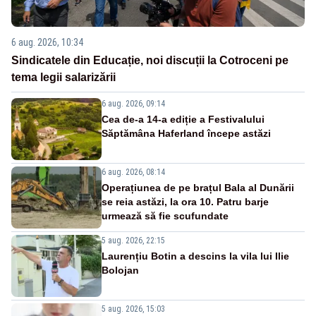
6 aug. 2026, 10:34
Sindicatele din Educație, noi discuții la Cotroceni pe
tema legii salarizării
6 aug. 2026, 09:14
Cea de-a 14-a ediție a Festivalului
Săptămâna Haferland începe astăzi
6 aug. 2026, 08:14
Operațiunea de pe brațul Bala al Dunării
se reia astăzi, la ora 10. Patru barje
urmează să fie scufundate
5 aug. 2026, 22:15
Laurențiu Botin a descins la vila lui Ilie
Bolojan
5 aug. 2026, 15:03