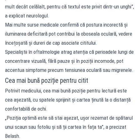
mult decât celălalt, pentru că textul este privit dintr-un unghi”,
a explicat neurologul.
Mai multe surse medicale confirmă că postura incorectă și
iluminarea deficitară pot contribui la oboseala oculară, vedere
încețoșată și dureri de cap asociate cititului.
Specialiștii în oftalmologie atrag atenția că perioadele lungi de
concentrare vizuală, fără pauze și în poziții incomode, pot
accentua simptome precum tensiunea oculară sau migrenele.
Cea mai bună poziție pentru citit
Potrivit medicului, cea mai bună poziție pentru lectură este
cea așezată, cu spatele sprijinit și cartea ținută la o distanță
confortabilă de ochi.
„Poziția optimă este să stai așezat, ușor rezemat de spătarul
unui scaun sau fotoliu și să ții cartea în fața ta”, a precizat
Belash.