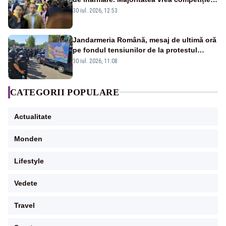
reală și industrie locală – SONDAJ
30 iul. 2026, 12:53
Jandarmeria Română, mesaj de ultimă oră
pe fondul tensiunilor de la protestul
masiv al fermierilor - VIDEO
30 iul. 2026, 11:08
CATEGORII POPULARE
Actualitate
Monden
Lifestyle
Vedete
Travel