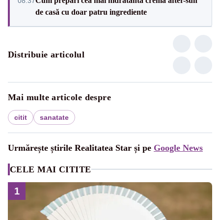
Cum prepari cea mai hidratantă cremă after-sun
08:37
de casă cu doar patru ingrediente
Distribuie articolul
Mai multe articole despre
citit
sanatate
Urmărește știrile Realitatea Star și pe
Google News
CELE MAI CITITE
1