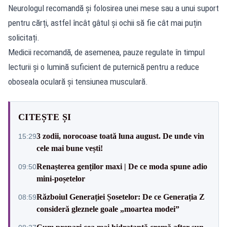
Neurologul recomandă și folosirea unei mese sau a unui suport
pentru cărți, astfel încât gâtul și ochii să fie cât mai puțin
solicitați.
Medicii recomandă, de asemenea, pauze regulate în timpul
lecturii și o lumină suficient de puternică pentru a reduce
oboseala oculară și tensiunea musculară.
CITEȘTE ȘI
3 zodii, norocoase toată luna august. De unde vin
15:29
cele mai bune vești!
Renașterea genților maxi | De ce moda spune adio
09:50
mini-poșetelor
Războiul Generației Șosetelor: De ce Generația Z
08:59
consideră gleznele goale „moartea modei”