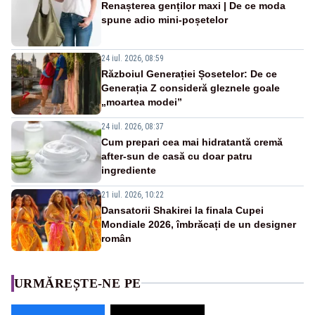
Renașterea genților maxi | De ce moda
spune adio mini-poșetelor
24 iul. 2026, 08:59
Războiul Generației Șosetelor: De ce
Generația Z consideră gleznele goale
„moartea modei”
24 iul. 2026, 08:37
Cum prepari cea mai hidratantă cremă
after-sun de casă cu doar patru
ingrediente
21 iul. 2026, 10:22
Dansatorii Shakirei la finala Cupei
Mondiale 2026, îmbrăcați de un designer
român
URMĂREȘTE-NE PE