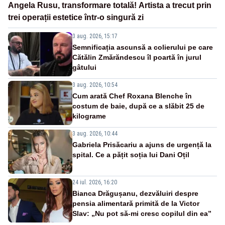
Angela Rusu, transformare totală! Artista a trecut prin
trei operații estetice într-o singură zi
3 aug. 2026, 15:17
Semnificația ascunsă a colierului pe care
Cătălin Zmărăndescu îl poartă în jurul
gâtului
3 aug. 2026, 10:54
Cum arată Chef Roxana Blenche în
costum de baie, după ce a slăbit 25 de
kilograme
3 aug. 2026, 10:44
Gabriela Prisăcariu a ajuns de urgență la
spital. Ce a pățit soția lui Dani Oțil
24 iul. 2026, 16:20
Bianca Drăgușanu, dezvăluiri despre
pensia alimentară primită de la Victor
Slav: „Nu pot să-mi cresc copilul din ea”