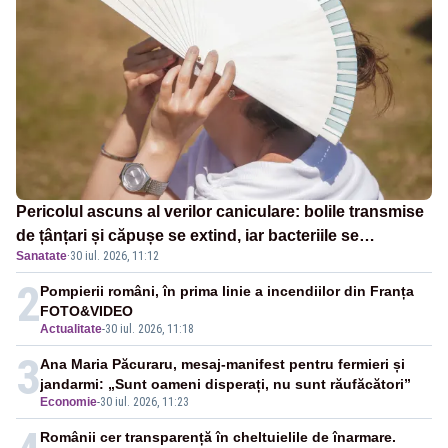
Pericolul ascuns al verilor caniculare: bolile transmise
de țânțari și căpușe se extind, iar bacteriile se
Sanatate
·
30 iul. 2026, 11:12
înmulțesc mai ușor
2
Pompierii români, în prima linie a incendiilor din Franța
FOTO&VIDEO
Actualitate
-
30 iul. 2026, 11:18
3
Ana Maria Păcuraru, mesaj-manifest pentru fermieri și
jandarmi: „Sunt oameni disperați, nu sunt răufăcători”
Economie
-
30 iul. 2026, 11:23
Românii cer transparență în cheltuielile de înarmare.