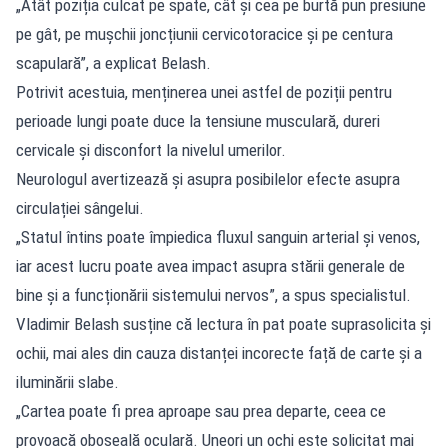
„Atât poziția culcat pe spate, cât și cea pe burtă pun presiune
pe gât, pe mușchii joncțiunii cervicotoracice și pe centura
scapulară”, a explicat Belash.
Potrivit acestuia, menținerea unei astfel de poziții pentru
perioade lungi poate duce la tensiune musculară, dureri
cervicale și disconfort la nivelul umerilor.
Neurologul avertizează și asupra posibilelor efecte asupra
circulației sângelui.
„Statul întins poate împiedica fluxul sanguin arterial și venos,
iar acest lucru poate avea impact asupra stării generale de
bine și a funcționării sistemului nervos”, a spus specialistul.
Vladimir Belash susține că lectura în pat poate suprasolicita și
ochii, mai ales din cauza distanței incorecte față de carte și a
iluminării slabe.
„Cartea poate fi prea aproape sau prea departe, ceea ce
provoacă oboseală oculară. Uneori un ochi este solicitat mai