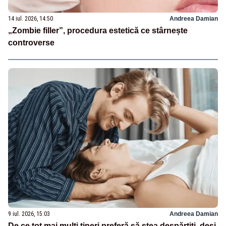
14 iul. 2026, 14:50
Andreea Damian
„Zombie filler”, procedura estetică ce stârnește
controverse
9 iul. 2026, 15:03
Andreea Damian
De ce tot mai mulţi tineri preferă să stea despărţiţi, deși