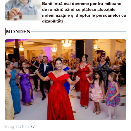
Banii intră mai devreme pentru milioane
de români: când se plătesc alocațiile,
indemnizațiile și drepturile persoanelor cu
dizabilități
MONDEN
5 aug. 2026, 09:37