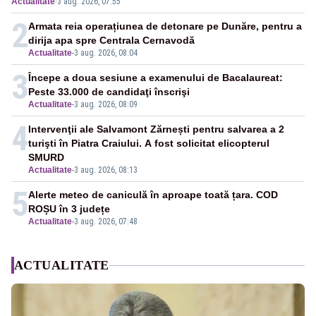
Actualitate
·
3 aug. 2026, 07:55
între orele 12:00 și 20:00
2
Armata reia operațiunea de detonare pe Dunăre, pentru a
dirija apa spre Centrala Cernavodă
Actualitate
-
3 aug. 2026, 08:04
3
Începe a doua sesiune a examenului de Bacalaureat:
Peste 33.000 de candidaţi înscrişi
Actualitate
-
3 aug. 2026, 08:09
4
Intervenţii ale Salvamont Zărnești pentru salvarea a 2
turişti în Piatra Craiului. A fost solicitat elicopterul
SMURD
Actualitate
-
3 aug. 2026, 08:13
5
Alerte meteo de caniculă în aproape toată țara. COD
ROȘU în 3 județe
Actualitate
-
3 aug. 2026, 07:48
ACTUALITATE