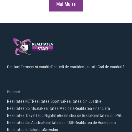
Mai Multe
Contact
Termeni și condiții
Politică de confidențialitate
Cod de conduită
Parteneri:
Realitatea.NET
Realitatea Sportiva
Realitatea din Justitie
Realitatea Spirituala
Realitatea Medicala
Realitatea Financiara
Realitatea Travel
Tabu Nightlife
Realitatea de Braila
Realitatea din PRO
Realitatea din Austria
Realitatea din USR
Realitatea de Hunedoara
Realitatea de Ialomita
NewsInn