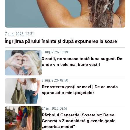
7 aug. 2026, 13:31
Îngrijirea părului înainte și după expunerea la soare
3 aug. 2026, 15:29
3 zodii, norocoase toată luna august. De
unde vin cele mai bune vești!
3 aug. 2026, 09:50
Renașterea genților maxi | De ce moda
spune adio mini-poșetelor
24 iul. 2026, 08:59
Războiul Generației Șosetelor: De ce
Generația Z consideră gleznele goale
„moartea modei”