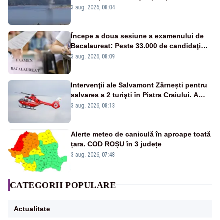
Cernavodă
3 aug. 2026, 08:04
Începe a doua sesiune a examenului de
Bacalaureat: Peste 33.000 de candidaţi
înscrişi
3 aug. 2026, 08:09
Intervenţii ale Salvamont Zărnești pentru
salvarea a 2 turişti în Piatra Craiului. A
fost solicitat elicopterul SMURD
3 aug. 2026, 08:13
Alerte meteo de caniculă în aproape toată
țara. COD ROȘU în 3 județe
3 aug. 2026, 07:48
CATEGORII POPULARE
Actualitate