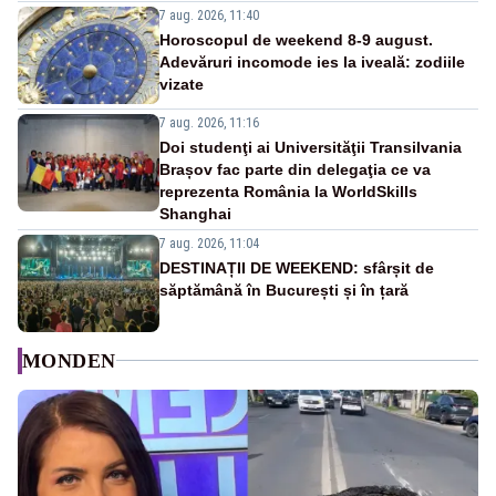
7 aug. 2026, 11:40
Horoscopul de weekend 8-9 august.
Adevăruri incomode ies la iveală: zodiile
vizate
7 aug. 2026, 11:16
Doi studenţi ai Universităţii Transilvania
Brașov fac parte din delegaţia ce va
reprezenta România la WorldSkills
Shanghai
7 aug. 2026, 11:04
DESTINAȚII DE WEEKEND: sfârșit de
săptămână în București și în țară
MONDEN