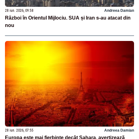
28 iun. 2026, 09:58
Andreea Damian
Război în Orientul Mijlociu. SUA și Iran s-au atacat din
nou
28 iun. 2026, 07:55
Andreea Damian
Europa este mai fierbinte decât Sahara, avertizează