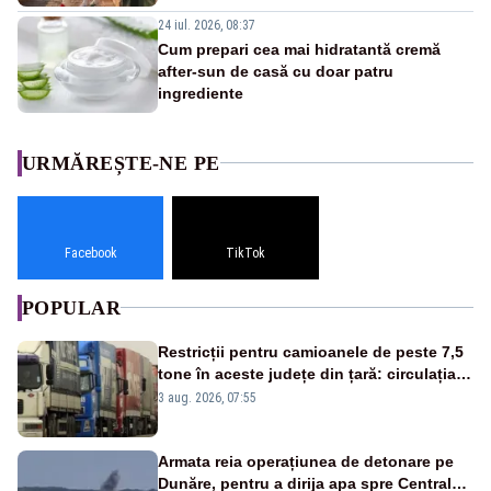
24 iul. 2026, 08:37
Cum prepari cea mai hidratantă cremă
after-sun de casă cu doar patru
ingrediente
URMĂREȘTE-NE PE
Facebook
TikTok
POPULAR
Restricții pentru camioanele de peste 7,5
tone în aceste județe din țară: circulația
este interzisă luni, între orele 12:00 și
3 aug. 2026, 07:55
20:00
Armata reia operațiunea de detonare pe
Dunăre, pentru a dirija apa spre Centrala