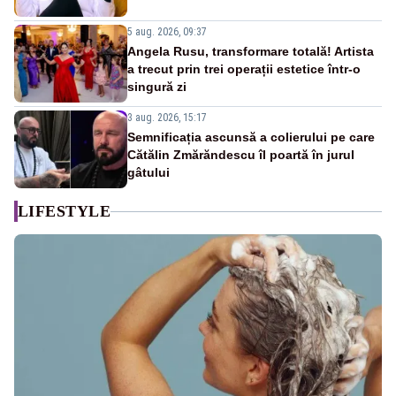
5 aug. 2026, 09:37
Angela Rusu, transformare totală! Artista
a trecut prin trei operații estetice într-o
singură zi
3 aug. 2026, 15:17
Semnificația ascunsă a colierului pe care
Cătălin Zmărăndescu îl poartă în jurul
gâtului
LIFESTYLE