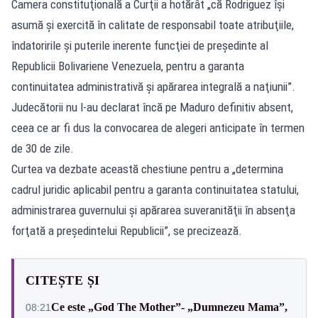
Camera constituţională a Curţii a hotărât „că Rodriguez îşi
asumă şi exercită în calitate de responsabil toate atribuţiile,
îndatoririle şi puterile inerente funcţiei de preşedinte al
Republicii Bolivariene Venezuela, pentru a garanta
continuitatea administrativă şi apărarea integrală a naţiunii”.
Judecătorii nu l-au declarat încă pe Maduro definitiv absent,
ceea ce ar fi dus la convocarea de alegeri anticipate în termen
de 30 de zile.
Curtea va dezbate această chestiune pentru a „determina
cadrul juridic aplicabil pentru a garanta continuitatea statului,
administrarea guvernului şi apărarea suveranităţii în absenţa
forţată a preşedintelui Republicii”, se precizează.
CITEȘTE ȘI
Ce este „God The Mother”- „Dumnezeu Mama”,
08:21