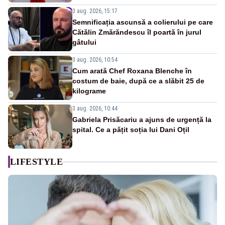
3 aug. 2026, 15:17
Semnificația ascunsă a colierului pe care
Cătălin Zmărăndescu îl poartă în jurul
gâtului
3 aug. 2026, 10:54
Cum arată Chef Roxana Blenche în
costum de baie, după ce a slăbit 25 de
kilograme
3 aug. 2026, 10:44
Gabriela Prisăcariu a ajuns de urgență la
spital. Ce a pățit soția lui Dani Oțil
LIFESTYLE