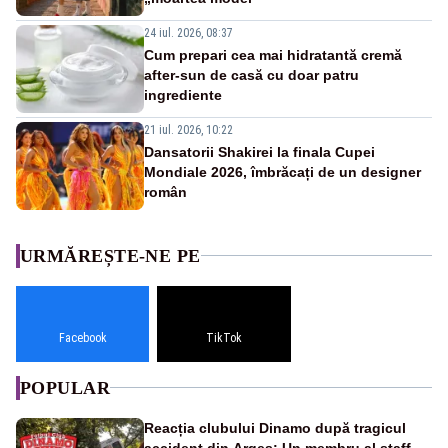
24 iul. 2026, 08:37
Cum prepari cea mai hidratantă cremă
after-sun de casă cu doar patru
ingrediente
21 iul. 2026, 10:22
Dansatorii Shakirei la finala Cupei
Mondiale 2026, îmbrăcați de un designer
român
URMĂREȘTE-NE PE
Facebook
TikTok
POPULAR
Reacția clubului Dinamo după tragicul
accident din Argeș: Un membru al staff-