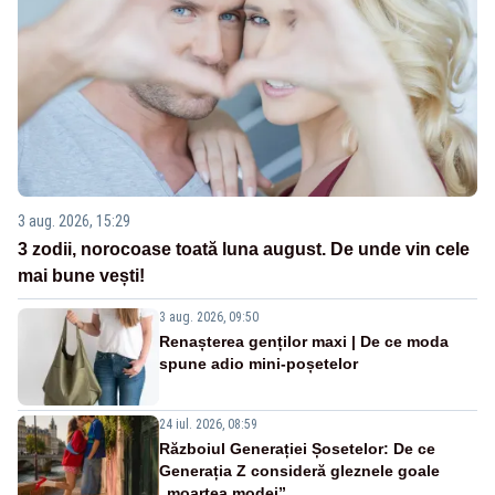
3 aug. 2026, 15:29
3 zodii, norocoase toată luna august. De unde vin cele
mai bune vești!
3 aug. 2026, 09:50
Renașterea genților maxi | De ce moda
spune adio mini-poșetelor
24 iul. 2026, 08:59
Războiul Generației Șosetelor: De ce
Generația Z consideră gleznele goale
„moartea modei”