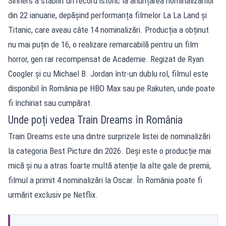
Sinners a stabilit un record istoric la anunțarea nominalizărilor
din 22 ianuarie, depășind performanța filmelor La La Land și
Titanic, care aveau câte 14 nominalizări. Producția a obținut
nu mai puțin de 16, o realizare remarcabilă pentru un film
horror, gen rar recompensat de Academie. Regizat de Ryan
Coogler și cu Michael B. Jordan într-un dublu rol, filmul este
disponibil în România pe HBO Max sau pe Rakuten, unde poate
fi închiriat sau cumpărat.
Unde poți vedea Train Dreams în România
Train Dreams este una dintre surprizele listei de nominalizări
la categoria Best Picture din 2026. Deși este o producție mai
mică și nu a atras foarte multă atenție la alte gale de premii,
filmul a primit 4 nominalizări la Oscar. În România poate fi
urmărit exclusiv pe Netflix.