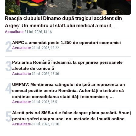
Reacția clubului Dinamo după tragicul accident din
Argeș: Un membru al staff-ului medical a murit,
Actualitate
·
31 iul. 2026, 13:16
antrenorul Adrian Ropotan este în spital
2
ANPC a amendat peste 1.250 de operatori economici
Actualitate
-
31 iul. 2026, 13:22
3
Patriarhia Română îndeamnă la sprijinirea persoanele
afectate de caniculă
Actualitate
-
31 iul. 2026, 13:36
4
UMPMV: Menținerea ratingului de țară ar reprezenta un
semnal pozitiv pentru România. Autoritățile trebuie să
continue consolidarea stabilității economice și
Actualitate
-
31 iul. 2026, 15:51
financiare
5
Alertă privind SMS-urile false despre plata parcării. Anunț
pentru șoferi asupra unei noi metode de fraudă online
Actualitate
-
31 iul. 2026, 13:10