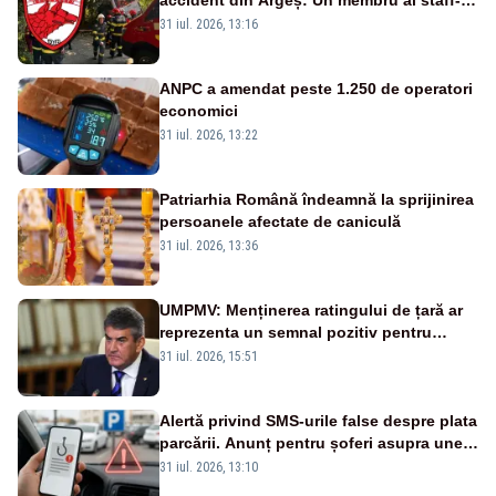
ului medical a murit, antrenorul Adrian
31 iul. 2026, 13:16
Ropotan este în spital
ANPC a amendat peste 1.250 de operatori
economici
31 iul. 2026, 13:22
Patriarhia Română îndeamnă la sprijinirea
persoanele afectate de caniculă
31 iul. 2026, 13:36
UMPMV: Menținerea ratingului de țară ar
reprezenta un semnal pozitiv pentru
România. Autoritățile trebuie să continue
31 iul. 2026, 15:51
consolidarea stabilității economice și
financiare
Alertă privind SMS-urile false despre plata
parcării. Anunț pentru șoferi asupra unei
noi metode de fraudă online
31 iul. 2026, 13:10