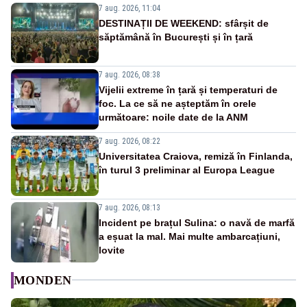
7 aug. 2026, 11:04
DESTINAȚII DE WEEKEND: sfârșit de
săptămână în București și în țară
7 aug. 2026, 08:38
Vijelii extreme în țară și temperaturi de
foc. La ce să ne așteptăm în orele
următoare: noile date de la ANM
7 aug. 2026, 08:22
Universitatea Craiova, remiză în Finlanda,
în turul 3 preliminar al Europa League
7 aug. 2026, 08:13
Incident pe brațul Sulina: o navă de marfă
a eșuat la mal. Mai multe ambarcațiuni,
lovite
MONDEN