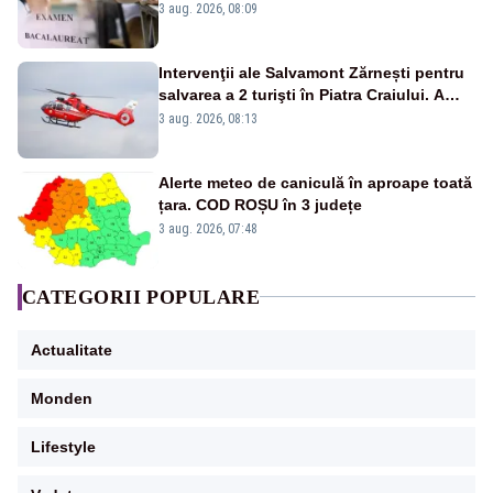
înscrişi
3 aug. 2026, 08:09
Intervenţii ale Salvamont Zărnești pentru
salvarea a 2 turişti în Piatra Craiului. A
fost solicitat elicopterul SMURD
3 aug. 2026, 08:13
Alerte meteo de caniculă în aproape toată
țara. COD ROȘU în 3 județe
3 aug. 2026, 07:48
CATEGORII POPULARE
Actualitate
Monden
Lifestyle