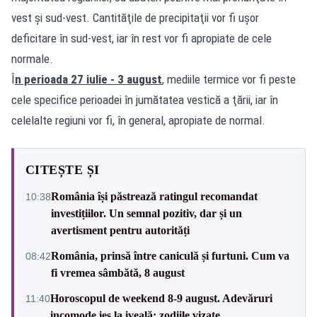
vest şi sud-vest. Cantităţile de precipitaţii vor fi uşor
deficitare în sud-vest, iar în rest vor fi apropiate de cele
normale.
Î
n perioada 27 iulie - 3 august
, mediile termice vor fi peste
cele specifice perioadei în jumătatea vestică a ţării, iar în
celelalte regiuni vor fi, în general, apropiate de normal.
CITEȘTE ȘI
România își păstrează ratingul recomandat
10:38
investițiilor. Un semnal pozitiv, dar și un
avertisment pentru autorități
România, prinsă între caniculă și furtuni. Cum va
08:42
fi vremea sâmbătă, 8 august
Horoscopul de weekend 8-9 august. Adevăruri
11:40
incomode ies la iveală: zodiile vizate