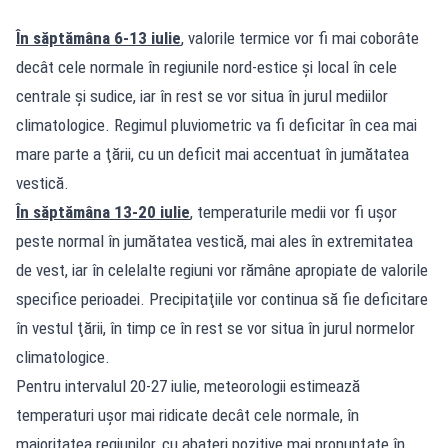
În săptămâna 6-13 iulie
, valorile termice vor fi mai coborâte
decât cele normale în regiunile nord-estice şi local în cele
centrale şi sudice, iar în rest se vor situa în jurul mediilor
climatologice. Regimul pluviometric va fi deficitar în cea mai
mare parte a ţării, cu un deficit mai accentuat în jumătatea
vestică.
În săptămâna 13-20 iulie
, temperaturile medii vor fi uşor
peste normal în jumătatea vestică, mai ales în extremitatea
de vest, iar în celelalte regiuni vor rămâne apropiate de valorile
specifice perioadei. Precipitaţiile vor continua să fie deficitare
în vestul ţării, în timp ce în rest se vor situa în jurul normelor
climatologice.
Pentru intervalul 20-27 iulie, meteorologii estimează
temperaturi uşor mai ridicate decât cele normale, în
majoritatea regiunilor, cu abateri pozitive mai pronunţate în