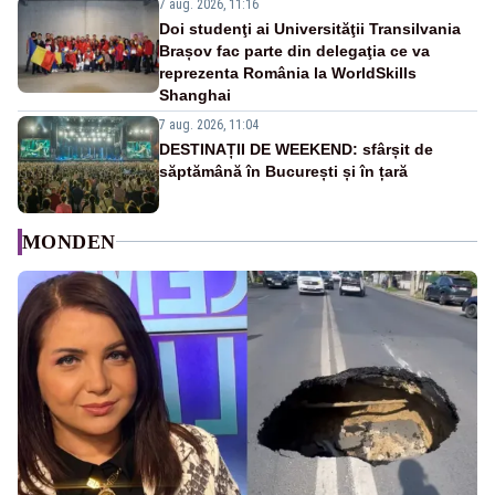
7 aug. 2026, 11:16
Doi studenţi ai Universităţii Transilvania
Brașov fac parte din delegaţia ce va
reprezenta România la WorldSkills
Shanghai
7 aug. 2026, 11:04
DESTINAȚII DE WEEKEND: sfârșit de
săptămână în București și în țară
MONDEN