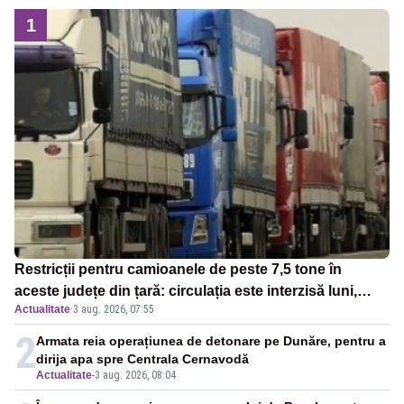
1
Restricții pentru camioanele de peste 7,5 tone în
aceste județe din țară: circulația este interzisă luni,
Actualitate
·
3 aug. 2026, 07:55
între orele 12:00 și 20:00
2
Armata reia operațiunea de detonare pe Dunăre, pentru a
dirija apa spre Centrala Cernavodă
Actualitate
-
3 aug. 2026, 08:04