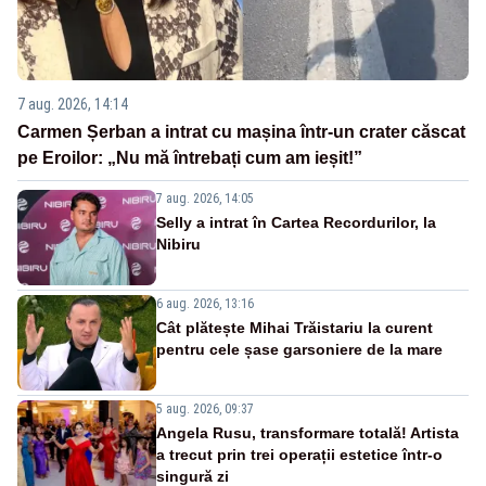
7 aug. 2026, 14:14
Carmen Șerban a intrat cu mașina într-un crater căscat
pe Eroilor: „Nu mă întrebați cum am ieșit!”
7 aug. 2026, 14:05
Selly a intrat în Cartea Recordurilor, la
Nibiru
6 aug. 2026, 13:16
Cât plătește Mihai Trăistariu la curent
pentru cele șase garsoniere de la mare
5 aug. 2026, 09:37
Angela Rusu, transformare totală! Artista
a trecut prin trei operații estetice într-o
singură zi