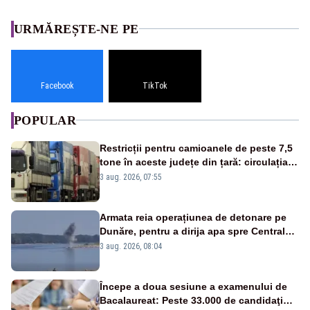
URMĂREȘTE-NE PE
Facebook
TikTok
POPULAR
Restricții pentru camioanele de peste 7,5
tone în aceste județe din țară: circulația
este interzisă luni, între orele 12:00 și
3 aug. 2026, 07:55
20:00
Armata reia operațiunea de detonare pe
Dunăre, pentru a dirija apa spre Centrala
Cernavodă
3 aug. 2026, 08:04
Începe a doua sesiune a examenului de
Bacalaureat: Peste 33.000 de candidaţi