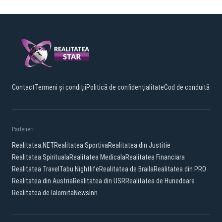
Contact
Termeni și condiții
Politică de confidențialitate
Cod de conduită
Parteneri:
Realitatea.NET
Realitatea Sportiva
Realitatea din Justitie
Realitatea Spirituala
Realitatea Medicala
Realitatea Financiara
Realitatea Travel
Tabu Nightlife
Realitatea de Braila
Realitatea din PRO
Realitatea din Austria
Realitatea din USR
Realitatea de Hunedoara
Realitatea de Ialomita
NewsInn