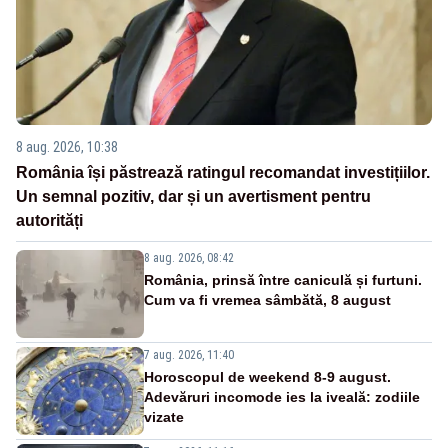
8 aug. 2026, 10:38
România își păstrează ratingul recomandat investițiilor.
Un semnal pozitiv, dar și un avertisment pentru
autorități
8 aug. 2026, 08:42
România, prinsă între caniculă și furtuni.
Cum va fi vremea sâmbătă, 8 august
7 aug. 2026, 11:40
Horoscopul de weekend 8-9 august.
Adevăruri incomode ies la iveală: zodiile
vizate