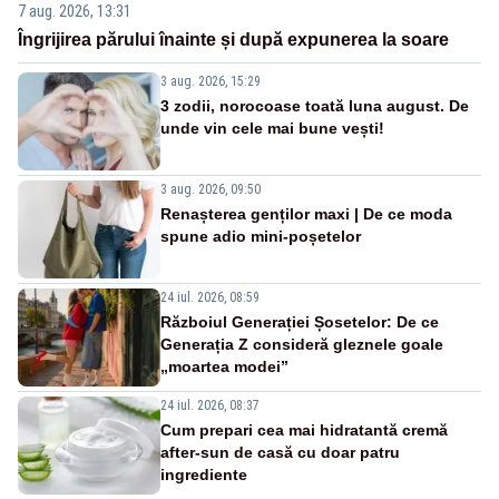
7 aug. 2026, 13:31
Îngrijirea părului înainte și după expunerea la soare
3 aug. 2026, 15:29
3 zodii, norocoase toată luna august. De
unde vin cele mai bune vești!
3 aug. 2026, 09:50
Renașterea genților maxi | De ce moda
spune adio mini-poșetelor
24 iul. 2026, 08:59
Războiul Generației Șosetelor: De ce
Generația Z consideră gleznele goale
„moartea modei”
24 iul. 2026, 08:37
Cum prepari cea mai hidratantă cremă
after-sun de casă cu doar patru
ingrediente