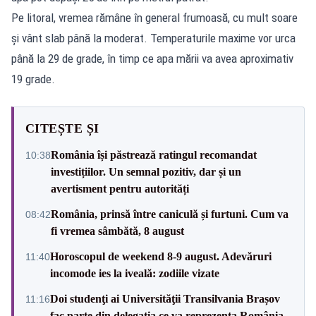
Pe litoral, vremea rămâne în general frumoasă, cu mult soare
și vânt slab până la moderat. Temperaturile maxime vor urca
până la 29 de grade, în timp ce apa mării va avea aproximativ
19 grade.
CITEȘTE ȘI
România își păstrează ratingul recomandat
10:38
investițiilor. Un semnal pozitiv, dar și un
avertisment pentru autorități
România, prinsă între caniculă și furtuni. Cum va
08:42
fi vremea sâmbătă, 8 august
Horoscopul de weekend 8-9 august. Adevăruri
11:40
incomode ies la iveală: zodiile vizate
Doi studenţi ai Universităţii Transilvania Brașov
11:16
fac parte din delegaţia ce va reprezenta România