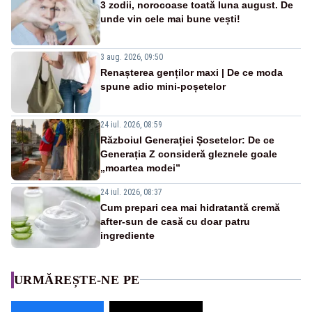
3 zodii, norocoase toată luna august. De
unde vin cele mai bune vești!
3 aug. 2026, 09:50
Renașterea genților maxi | De ce moda
spune adio mini-poșetelor
24 iul. 2026, 08:59
Războiul Generației Șosetelor: De ce
Generația Z consideră gleznele goale
„moartea modei”
24 iul. 2026, 08:37
Cum prepari cea mai hidratantă cremă
after-sun de casă cu doar patru
ingrediente
URMĂREȘTE-NE PE