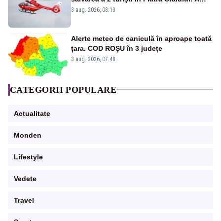
fost solicitat elicopterul SMURD
3 aug. 2026, 08:13
Alerte meteo de caniculă în aproape toată
țara. COD ROȘU în 3 județe
3 aug. 2026, 07:48
CATEGORII POPULARE
Actualitate
Monden
Lifestyle
Vedete
Travel