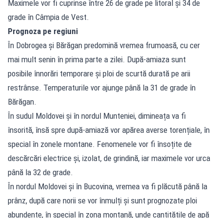
Maximele vor fi cuprinse între 26 de grade pe litoral și 34 de
grade în Câmpia de Vest.
Prognoza pe regiuni
În Dobrogea și Bărăgan predomină vremea frumoasă, cu cer
mai mult senin în prima parte a zilei. După-amiaza sunt
posibile înnorări temporare și ploi de scurtă durată pe arii
restrânse. Temperaturile vor ajunge până la 31 de grade în
Bărăgan.
În sudul Moldovei și în nordul Munteniei, dimineața va fi
însorită, însă spre după-amiază vor apărea averse torențiale, în
special în zonele montane. Fenomenele vor fi însoțite de
descărcări electrice și, izolat, de grindină, iar maximele vor urca
până la 32 de grade.
În nordul Moldovei și în Bucovina, vremea va fi plăcută până la
prânz, după care norii se vor înmulți și sunt prognozate ploi
abundente, în special în zona montană, unde cantitățile de apă