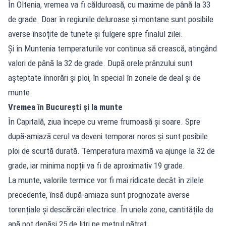
În Oltenia, vremea va fi călduroasă, cu maxime de până la 33
de grade. Doar în regiunile deluroase și montane sunt posibile
averse însoțite de tunete și fulgere spre finalul zilei.
Și în Muntenia temperaturile vor continua să crească, atingând
valori de până la 32 de grade. După orele prânzului sunt
așteptate înnorări și ploi, în special în zonele de deal și de
munte.
Vremea în București și la munte
În Capitală, ziua începe cu vreme frumoasă și soare. Spre
după-amiază cerul va deveni temporar noros și sunt posibile
ploi de scurtă durată. Temperatura maximă va ajunge la 32 de
grade, iar minima nopții va fi de aproximativ 19 grade.
La munte, valorile termice vor fi mai ridicate decât în zilele
precedente, însă după-amiaza sunt prognozate averse
torențiale și descărcări electrice. În unele zone, cantitățile de
apă pot depăși 25 de litri pe metrul pătrat.