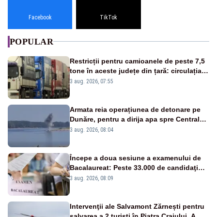
Facebook
TikTok
POPULAR
Restricții pentru camioanele de peste 7,5
tone în aceste județe din țară: circulația
este interzisă luni, între orele 12:00 și
3 aug. 2026, 07:55
20:00
Armata reia operațiunea de detonare pe
Dunăre, pentru a dirija apa spre Centrala
Cernavodă
3 aug. 2026, 08:04
Începe a doua sesiune a examenului de
Bacalaureat: Peste 33.000 de candidaţi
înscrişi
3 aug. 2026, 08:09
Intervenţii ale Salvamont Zărnești pentru
salvarea a 2 turişti în Piatra Craiului. A