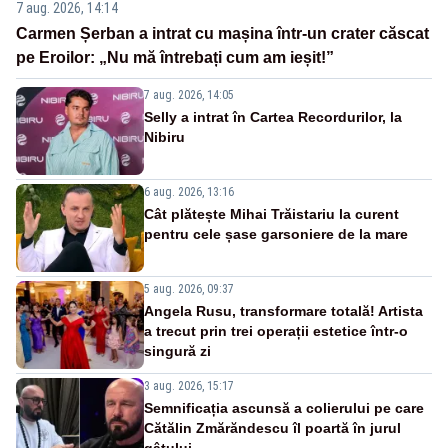
7 aug. 2026, 14:14
Carmen Șerban a intrat cu mașina într-un crater căscat
pe Eroilor: „Nu mă întrebați cum am ieșit!”
7 aug. 2026, 14:05
Selly a intrat în Cartea Recordurilor, la
Nibiru
6 aug. 2026, 13:16
Cât plătește Mihai Trăistariu la curent
pentru cele șase garsoniere de la mare
5 aug. 2026, 09:37
Angela Rusu, transformare totală! Artista
a trecut prin trei operații estetice într-o
singură zi
3 aug. 2026, 15:17
Semnificația ascunsă a colierului pe care
Cătălin Zmărăndescu îl poartă în jurul