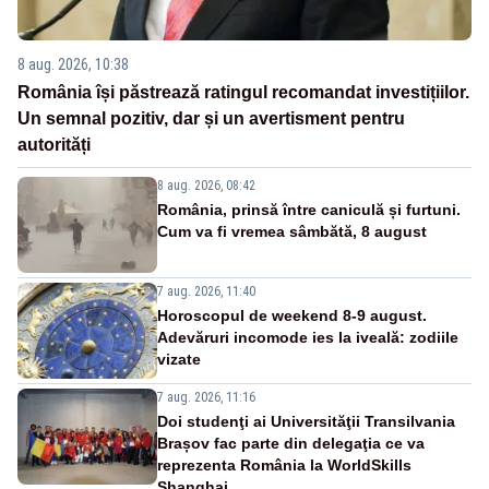
8 aug. 2026, 10:38
România își păstrează ratingul recomandat investițiilor.
Un semnal pozitiv, dar și un avertisment pentru
autorități
8 aug. 2026, 08:42
România, prinsă între caniculă și furtuni.
Cum va fi vremea sâmbătă, 8 august
7 aug. 2026, 11:40
Horoscopul de weekend 8-9 august.
Adevăruri incomode ies la iveală: zodiile
vizate
7 aug. 2026, 11:16
Doi studenţi ai Universităţii Transilvania
Brașov fac parte din delegaţia ce va
reprezenta România la WorldSkills
Shanghai