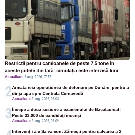
Restricții pentru camioanele de peste 7,5 tone în
aceste județe din țară: circulația este interzisă luni,
Actualitate
·
3 aug. 2026, 07:55
între orele 12:00 și 20:00
2
Armata reia operațiunea de detonare pe Dunăre, pentru a
dirija apa spre Centrala Cernavodă
Actualitate
-
3 aug. 2026, 08:04
3
Începe a doua sesiune a examenului de Bacalaureat:
Peste 33.000 de candidaţi înscrişi
Actualitate
-
3 aug. 2026, 08:09
Intervenţii ale Salvamont Zărnești pentru salvarea a 2