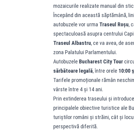
mozaicurile realizate manual din stic
Începând din această săptămână, linia
autobuzele vor urma
Traseul Roșu
, 
spectaculoasă asupra centrului Capi
Traseul Albastru
, ce va avea, de ase
zona Palatului Parlamentului.
Autobuzele
Bucharest City Tour
circu
sărbătoare legală
, între orele
10:00 ș
Tarifele promoționale rămân neschi
vârste între 4 și 14 ani.
Prin extinderea traseului și introduc
principalele obiective turistice ale 
turiștilor români și străini, cât și lo
perspectivă diferită.