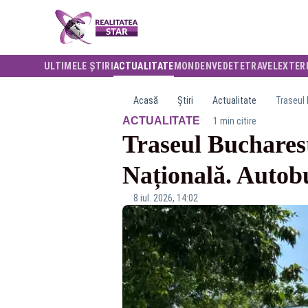
ULTIMELE ȘTIRI
ACTUALITATE
MONDEN
VEDETE
TRAVEL
EXTER
Acasă
Știri
Actualitate
Traseul 
·
ACTUALITATE
1 min citire
Traseul Bucharest
Națională. Autobuz
8 iul. 2026, 14:02