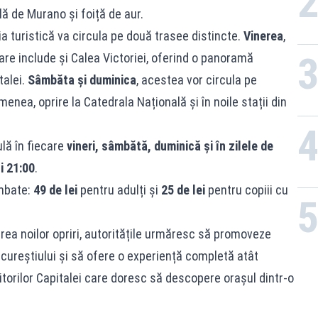
lă de Murano și foiță de aur.
 turistică va circula pe două trasee distincte.
Vinerea
,
care include și Calea Victoriei, oferind o panoramă
talei.
Sâmbăta și duminica
, acestea vor circula pe
menea, oprire la Catedrala Națională și în noile stații din
lă în fiecare
vineri, sâmbătă, duminică și în zilele de
i 21:00
.
mbate:
49 de lei
pentru adulți și
25 de lei
pentru copiii cu
erea noilor opriri, autoritățile urmăresc să promoveze
Bucureștiului și să ofere o experiență completă atât
cuitorilor Capitalei care doresc să descopere orașul dintr-o