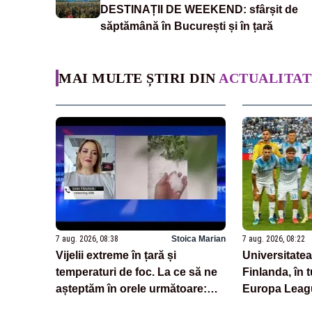
DESTINAȚII DE WEEKEND: sfârșit de
săptămână în București și în țară
MAI MULTE ȘTIRI DIN
ACTUALITAT
7 aug. 2026, 08:38
Stoica Marian
7 aug. 2026, 08:22
Vijelii extreme în țară și
Universitatea
temperaturi de foc. La ce să ne
Finlanda, în t
așteptăm în orele următoare:
Europa Leag
noile date de la ANM