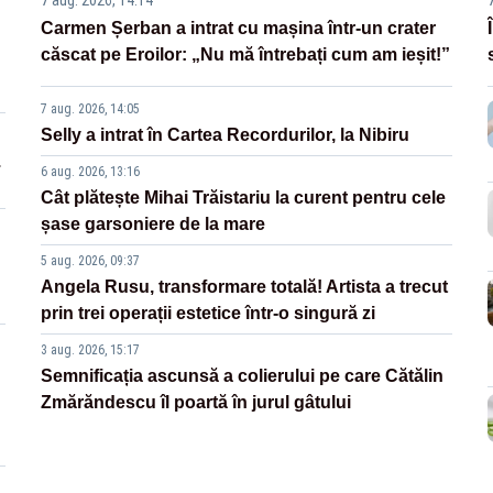
7 aug. 2026, 14:14
Carmen Șerban a intrat cu mașina într-un crater
căscat pe Eroilor: „Nu mă întrebați cum am ieșit!”
7 aug. 2026, 14:05
Selly a intrat în Cartea Recordurilor, la Nibiru
.
6 aug. 2026, 13:16
Cât plătește Mihai Trăistariu la curent pentru cele
șase garsoniere de la mare
5 aug. 2026, 09:37
Angela Rusu, transformare totală! Artista a trecut
prin trei operații estetice într-o singură zi
3 aug. 2026, 15:17
Semnificația ascunsă a colierului pe care Cătălin
Zmărăndescu îl poartă în jurul gâtului