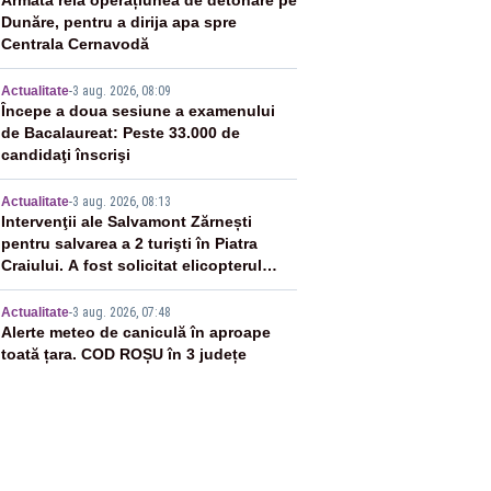
2
Armata reia operațiunea de detonare pe
Dunăre, pentru a dirija apa spre
Centrala Cernavodă
3
Actualitate
-
3 aug. 2026, 08:09
Începe a doua sesiune a examenului
de Bacalaureat: Peste 33.000 de
candidaţi înscrişi
4
Actualitate
-
3 aug. 2026, 08:13
Intervenţii ale Salvamont Zărnești
pentru salvarea a 2 turişti în Piatra
Craiului. A fost solicitat elicopterul
SMURD
5
Actualitate
-
3 aug. 2026, 07:48
Alerte meteo de caniculă în aproape
toată țara. COD ROȘU în 3 județe