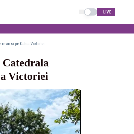
Schimba tema
LIVE
revin și pe Calea Victoriei
a Catedrala
a Victoriei