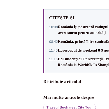
CITEȘTE ȘI
România își păstrează ratingul 
10:38
avertisment pentru autorități
România, prinsă între caniculă
08:42
Horoscopul de weekend 8-9 augus
11:40
Doi studenţi ai Universităţii T
11:16
România la WorldSkills Shang
Distribuie articolul
Mai multe articole despre
Traseul Bucharest City Tour