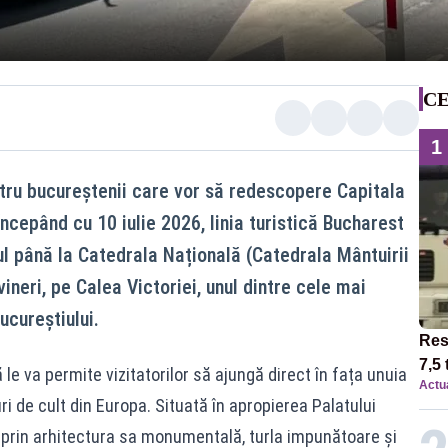
CE
1
entru bucureștenii care vor să redescopere Capitala
Începând cu 10 iulie 2026, linia turistică Bucharest
ul până la Catedrala Națională (Catedrala Mântuirii
vineri, pe Calea Victoriei, unul dintre cele mai
ucureștiului.
Res
7,5 
le va permite vizitatorilor să ajungă direct în fața unuia
Actua
circ
i de cult din Europa. Situată în apropierea Palatului
12:0
prin arhitectura sa monumentală, turla impunătoare și