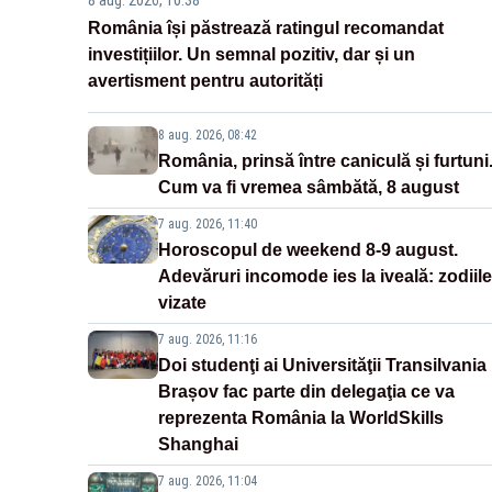
8 aug. 2026, 10:38
România își păstrează ratingul recomandat
investițiilor. Un semnal pozitiv, dar și un
avertisment pentru autorități
8 aug. 2026, 08:42
România, prinsă între caniculă și furtuni
Cum va fi vremea sâmbătă, 8 august
7 aug. 2026, 11:40
Horoscopul de weekend 8-9 august.
Adevăruri incomode ies la iveală: zodiile
vizate
7 aug. 2026, 11:16
Doi studenţi ai Universităţii Transilvania
Brașov fac parte din delegaţia ce va
reprezenta România la WorldSkills
Shanghai
7 aug. 2026, 11:04