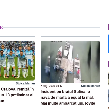
E
Stoica Marian
7 aug. 2026, 08:13
Stoica Marian
 Craiova, remiză în
Incident pe brațul Sulina: o
urul 3 preliminar al
navă de marfă a eșuat la mal.
ue
Mai multe ambarcațiuni, lovite