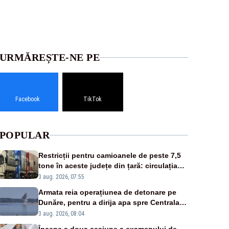
URMĂREȘTE-NE PE
Facebook
TikTok
POPULAR
Restricții pentru camioanele de peste 7,5
tone în aceste județe din țară: circulația
este interzisă luni, între orele 12:00 și
3 aug. 2026, 07:55
20:00
Armata reia operațiunea de detonare pe
Dunăre, pentru a dirija apa spre Centrala
Cernavodă
3 aug. 2026, 08:04