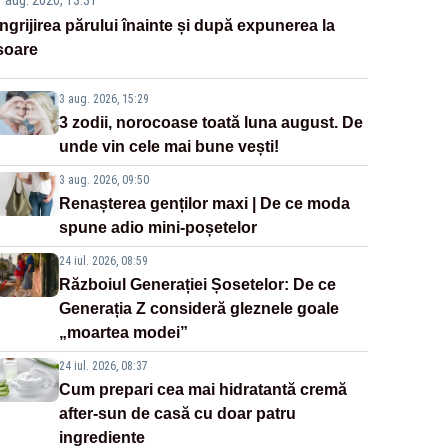
7 aug. 2026, 13:31
Îngrijirea părului înainte și după expunerea la
soare
3 aug. 2026, 15:29
3 zodii, norocoase toată luna august. De
unde vin cele mai bune vești!
3 aug. 2026, 09:50
Renașterea genților maxi | De ce moda
spune adio mini-poșetelor
24 iul. 2026, 08:59
Războiul Generației Șosetelor: De ce
Generația Z consideră gleznele goale
„moartea modei”
24 iul. 2026, 08:37
Cum prepari cea mai hidratantă cremă
after-sun de casă cu doar patru
ingrediente