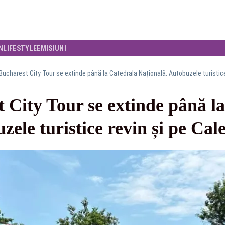
N
LIFESTYLE
EMISIUNI
Bucharest City Tour se extinde până la Catedrala Națională. Autobuzele turistice 
 City Tour se extinde până l
ele turistice revin și pe Cale