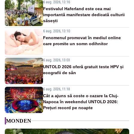
6 aug. 2026, 13:16
Festivalul Haferland este cea mai
importantă manifestare dedicată culturii
săsești
6 aug. 2026, 13:10
Fenomenul promovat în mediul online
care promite un somn odihnitor
6 aug. 2026, 13:03
UNTOLD 2026 oferă gratuit teste HPV și
ecografii de sân
6 aug. 2026, 11:18
Cât a ajuns să coste o cazare la Cluj-
Napoca în weekendul UNTOLD 2026:
Prețuri record pe noapte
MONDEN