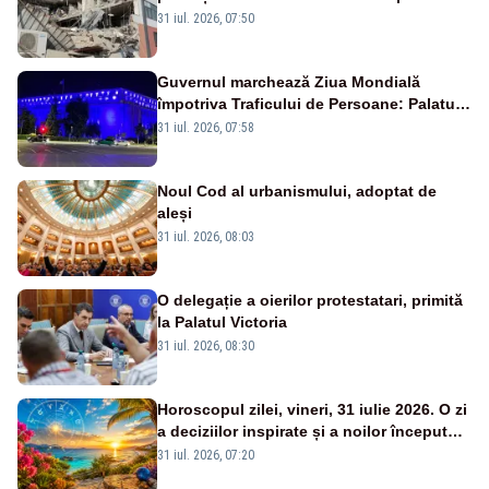
31 iul. 2026, 07:50
Guvernul marchează Ziua Mondială
împotriva Traficului de Persoane: Palatul
Victoria, iluminat în albastru
31 iul. 2026, 07:58
Noul Cod al urbanismului, adoptat de
aleși
31 iul. 2026, 08:03
O delegație a oierilor protestatari, primită
la Palatul Victoria
31 iul. 2026, 08:30
Horoscopul zilei, vineri, 31 iulie 2026. O zi
a deciziilor inspirate și a noilor începuturi.
Vezi zodiile vizate
31 iul. 2026, 07:20