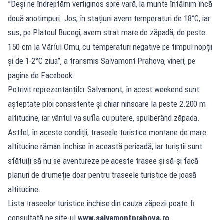
”Deși ne îndreptăm vertiginos spre vară, la munte întâlnim încă
două anotimpuri. Jos, în stațiuni avem temperaturi de 18°C, iar
sus, pe Platoul Bucegi, avem strat mare de zăpadă, de peste
150 cm la Vârful Omu, cu temperaturi negative pe timpul nopții
și de 1-2°C ziua”, a transmis Salvamont Prahova, vineri, pe
pagina de Facebook.
Potrivit reprezentanților Salvamont, în acest weekend sunt
așteptate ploi consistente și chiar ninsoare la peste 2.200 m
altitudine, iar vântul va sufla cu putere, spulberând zăpada.
Astfel, în aceste condiții, traseele turistice montane de mare
altitudine rămân închise în această perioadă, iar turiștii sunt
sfătuiți să nu se aventureze pe aceste trasee și să-și facă
planuri de drumeție doar pentru traseele turistice de joasă
altitudine.
Lista traseelor turistice închise din cauza zăpezii poate fi
consultată pe site-ul
www.salvamontprahova.ro
.