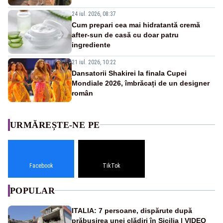
24 iul. 2026, 08:37
Cum prepari cea mai hidratantă cremă
after-sun de casă cu doar patru
ingrediente
21 iul. 2026, 10:22
Dansatorii Shakirei la finala Cupei
Mondiale 2026, îmbrăcați de un designer
român
URMĂREȘTE-NE PE
Facebook
TikTok
POPULAR
ITALIA: 7 persoane, dispărute după
prăbușirea unei clădiri în Sicilia | VIDEO