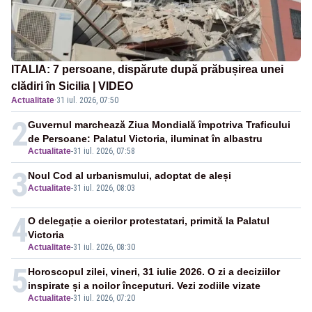
ITALIA: 7 persoane, dispărute după prăbușirea unei
clădiri în Sicilia | VIDEO
Actualitate
·
31 iul. 2026, 07:50
2
Guvernul marchează Ziua Mondială împotriva Traficului
de Persoane: Palatul Victoria, iluminat în albastru
Actualitate
-
31 iul. 2026, 07:58
3
Noul Cod al urbanismului, adoptat de aleși
Actualitate
-
31 iul. 2026, 08:03
4
O delegație a oierilor protestatari, primită la Palatul
Victoria
Actualitate
-
31 iul. 2026, 08:30
5
Horoscopul zilei, vineri, 31 iulie 2026. O zi a deciziilor
inspirate și a noilor începuturi. Vezi zodiile vizate
Actualitate
-
31 iul. 2026, 07:20