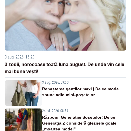
3 aug. 2026, 15:29
3 zodii, norocoase toată luna august. De unde vin cele
mai bune vești!
3 aug. 2026, 09:50
Renașterea genților maxi | De ce moda
spune adio mini-poșetelor
24 iul. 2026, 08:59
Războiul Generației Șosetelor: De ce
Generația Z consideră gleznele goale
„moartea modei”