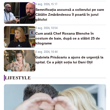
3 aug. 2026, 15:17
Semnificația ascunsă a colierului pe care
Cătălin Zmărăndescu îl poartă în jurul
gâtului
3 aug. 2026, 10:54
Cum arată Chef Roxana Blenche în
costum de baie, după ce a slăbit 25 de
kilograme
3 aug. 2026, 10:44
Gabriela Prisăcariu a ajuns de urgență la
spital. Ce a pățit soția lui Dani Oțil
LIFESTYLE