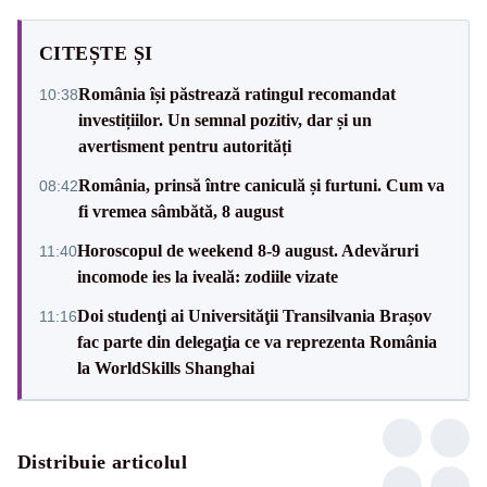
CITEȘTE ȘI
România își păstrează ratingul recomandat
10:38
investițiilor. Un semnal pozitiv, dar și un
avertisment pentru autorități
România, prinsă între caniculă și furtuni. Cum va
08:42
fi vremea sâmbătă, 8 august
Horoscopul de weekend 8-9 august. Adevăruri
11:40
incomode ies la iveală: zodiile vizate
Doi studenţi ai Universităţii Transilvania Brașov
11:16
fac parte din delegaţia ce va reprezenta România
la WorldSkills Shanghai
Distribuie articolul