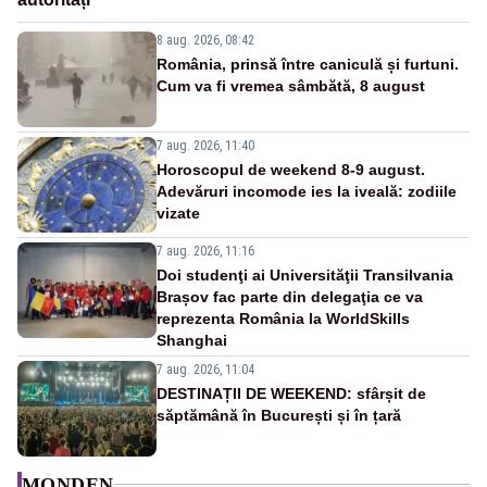
8 aug. 2026, 08:42
România, prinsă între caniculă și furtuni.
Cum va fi vremea sâmbătă, 8 august
7 aug. 2026, 11:40
Horoscopul de weekend 8-9 august.
Adevăruri incomode ies la iveală: zodiile
vizate
7 aug. 2026, 11:16
Doi studenţi ai Universităţii Transilvania
Brașov fac parte din delegaţia ce va
reprezenta România la WorldSkills
Shanghai
7 aug. 2026, 11:04
DESTINAȚII DE WEEKEND: sfârșit de
săptămână în București și în țară
MONDEN