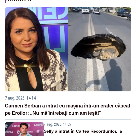
7 aug. 2026, 14:14
Carmen Șerban a intrat cu mașina într-un crater căscat
pe Eroilor: „Nu mă întrebați cum am ieșit!”
7 aug. 2026, 14:05
Selly a intrat în Cartea Recordurilor, la