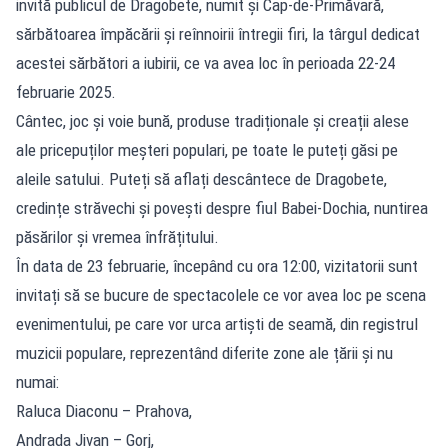
invită publicul de Dragobete, numit și Cap-de-Primăvară,
sărbătoarea împăcării și reînnoirii întregii firi, la târgul dedicat
acestei sărbători a iubirii, ce va avea loc în perioada 22-24
februarie 2025.
Cântec, joc și voie bună, produse tradiționale și creații alese
ale pricepuților meșteri populari, pe toate le puteți găsi pe
aleile satului. Puteți să aflați descântece de Dragobete,
credințe străvechi și povești despre fiul Babei-Dochia, nuntirea
păsărilor și vremea înfrățitului.
În data de 23 februarie, începând cu ora 12:00, vizitatorii sunt
invitați să se bucure de spectacolele ce vor avea loc pe scena
evenimentului, pe care vor urca artiști de seamă, din registrul
muzicii populare, reprezentând diferite zone ale țării și nu
numai:
Raluca Diaconu – Prahova,
Andrada Jivan – Gorj,