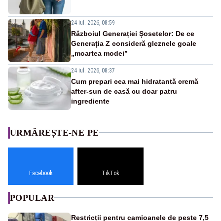
24 iul. 2026, 08:59
Războiul Generației Șosetelor: De ce
Generația Z consideră gleznele goale
„moartea modei”
24 iul. 2026, 08:37
Cum prepari cea mai hidratantă cremă
after-sun de casă cu doar patru
ingrediente
URMĂREȘTE-NE PE
Facebook
TikTok
POPULAR
Restricții pentru camioanele de peste 7,5