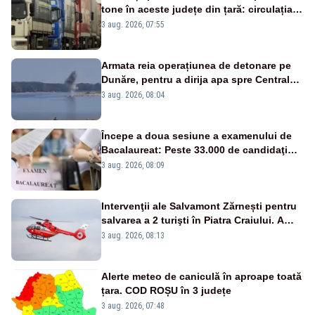
tone în aceste județe din țară: circulația
este interzisă luni, între orele 12:00 și
3 aug. 2026, 07:55
20:00
Armata reia operațiunea de detonare pe
Dunăre, pentru a dirija apa spre Centrala
Cernavodă
3 aug. 2026, 08:04
Începe a doua sesiune a examenului de
Bacalaureat: Peste 33.000 de candidaţi
înscrişi
3 aug. 2026, 08:09
Intervenţii ale Salvamont Zărnești pentru
salvarea a 2 turişti în Piatra Craiului. A
fost solicitat elicopterul SMURD
3 aug. 2026, 08:13
Alerte meteo de caniculă în aproape toată
țara. COD ROȘU în 3 județe
3 aug. 2026, 07:48