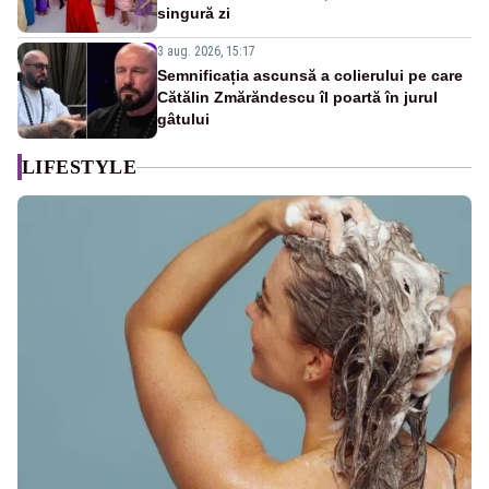
singură zi
3 aug. 2026, 15:17
Semnificația ascunsă a colierului pe care
Cătălin Zmărăndescu îl poartă în jurul
gâtului
LIFESTYLE