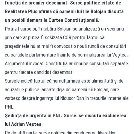
funcția de premier desemnat. Surse politice citate de
Realitatea Plus afirmă că oamenii lui Ilie Bolojan discută
un posibil demers la Curtea Constituțională.
Potrivit surselor, în tabăra Bolojan se analizează un scenariu
prin care ar putea fi sesizată CCR pentru faptul că
președintele nu ar mai fi convocat o nouă rundă de consultări
cu partidele parlamentare înainte de nominalizarea lui Veștea.
Argumentul invocat: Constituția ar impune consultări separate
pentru fiecare candidat desemnat.
Sursele indică faptul că nemulțumirea este alimentată și de
acuzațiile publice lansate deja de oamenii lui Bolojan, care
vorbesc despre ingerința lui Nicușor Dan în treburile interne ale
PNL.
Ședință de urgență în PNL. Surse: se discută excluderea
lui Adrian Veștea
Pe de altă parte, surse politice din conducerea liberalilor