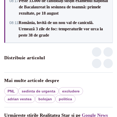
Peste 33.000 de candidați susțin examenul național
08:17
de Bacalaureat în sesiunea de toamnă: primele
rezultate, pe 18 august
România, lovită de un nou val de caniculă.
08:11
Urmează 3 zile de foc: temperaturile vor urca la
peste 38 de grade
Distribuie articolul
Mai multe articole despre
PNL
sedinta de urgenta
excludere
adrian vestea
bolojan
politica
Urmărește știrile Realitatea Star și pe
Google News