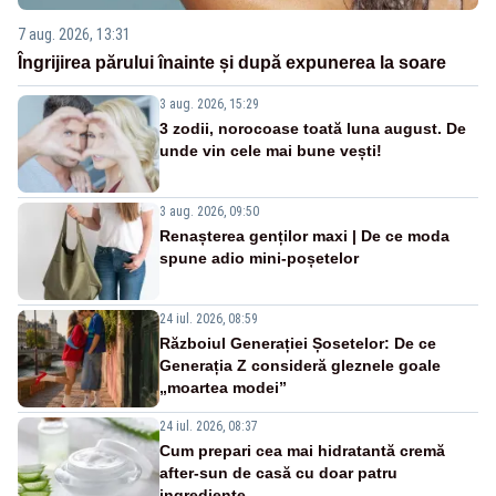
7 aug. 2026, 13:31
Îngrijirea părului înainte și după expunerea la soare
3 aug. 2026, 15:29
3 zodii, norocoase toată luna august. De
unde vin cele mai bune vești!
3 aug. 2026, 09:50
Renașterea genților maxi | De ce moda
spune adio mini-poșetelor
24 iul. 2026, 08:59
Războiul Generației Șosetelor: De ce
Generația Z consideră gleznele goale
„moartea modei”
24 iul. 2026, 08:37
Cum prepari cea mai hidratantă cremă
after-sun de casă cu doar patru
ingrediente