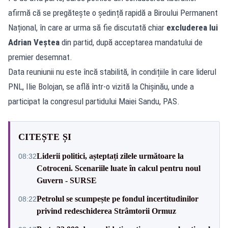
afirmă că se pregătește o ședință rapidă a Biroului Permanent
Național, în care ar urma să fie discutată chiar
excluderea lui
Adrian Veștea
din partid, după acceptarea mandatului de
premier desemnat.
Data reuniunii nu este încă stabilită, în condițiile în care liderul
PNL, Ilie Bolojan, se află într-o vizită la Chișinău, unde a
participat la congresul partidului Maiei Sandu, PAS.
CITEȘTE ȘI
Liderii politici, așteptați zilele următoare la
08:32
Cotroceni. Scenariile luate în calcul pentru noul
Guvern - SURSE
Petrolul se scumpește pe fondul incertitudinilor
08:22
privind redeschiderea Strâmtorii Ormuz