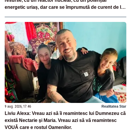
resurse, cu un reactor nuclear, cu un potențial
energetic uriaș, dar care se împrumută de curent de la
vecini?”
9 aug. 2026, 17:46
Realitatea Star
Liviu Alexa: Vreau azi sǎ îi reamintesc lui Dumnezeu cǎ
existǎ Nectarie şi Maria. Vreau azi sǎ vǎ reamintesc
VOUǍ care e rostul Oamenilor.