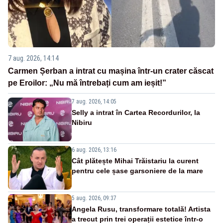
7 aug. 2026, 14:14
Carmen Șerban a intrat cu mașina într-un crater căscat
pe Eroilor: „Nu mă întrebați cum am ieșit!”
7 aug. 2026, 14:05
Selly a intrat în Cartea Recordurilor, la
Nibiru
6 aug. 2026, 13:16
Cât plătește Mihai Trăistariu la curent
pentru cele șase garsoniere de la mare
5 aug. 2026, 09:37
Angela Rusu, transformare totală! Artista
a trecut prin trei operații estetice într-o