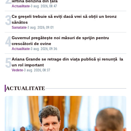
ieftină benzină din țară
Actualitate
-
3 aug. 2026, 08:47
3
Ce greșeli trebuie să eviți dacă vrei să obții un bronz
sănătos
Sanatate
-
3 aug. 2026, 09:01
4
Guvernul pregăteşte noi măsuri de sprijin pentru
crescătorii de ovine
Actualitate
-
3 aug. 2026, 09:36
5
Ariana Grande se retrage din viața publică și renunță la
un rol important
Vedete
-
3 aug. 2026, 08:37
ACTUALITATE