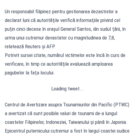
Un responsabil filipinez pentru gestionarea dezastrelor a
declarat luni că autorităţile verifică informaţiile privind cel
puţin cinci decese în oraşul General Santos, din sudul ţării, în
urma unui cutremur devastator cu magnitudinea de 7,8,
relatează Reuters şi AFP.
Potrivit sursei citate, numărul victimelor este încă în curs de
verificare, în timp ce autorităţile evaluează amploarea
pagubelor la faţa locului.
Loading tweet...
Centrul de Avertizare asupra Tsunamiurilor din Pacific (PTWC)
a avertizat că sunt posibile valuri de tsunami de-a lungul
coastelor Filipinelor, Indoneziei, Taiwanului şi până în Japonia.
Epicentrul puternicului cutremur a fost în largul coastei sudice