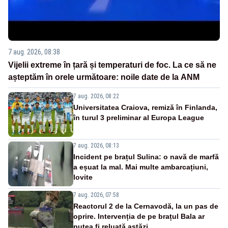
7 aug. 2026, 08:38
Vijelii extreme în țară și temperaturi de foc. La ce să ne
așteptăm în orele următoare: noile date de la ANM
7 aug. 2026, 08:22
Universitatea Craiova, remiză în Finlanda,
în turul 3 preliminar al Europa League
7 aug. 2026, 08:13
Incident pe brațul Sulina: o navă de marfă
a eșuat la mal. Mai multe ambarcațiuni,
lovite
7 aug. 2026, 07:58
Reactorul 2 de la Cernavodă, la un pas de
oprire. Intervenția de pe brațul Bala ar
putea fi reluată astăzi