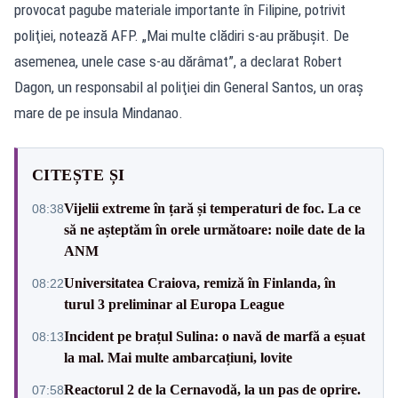
provocat pagube materiale importante în Filipine, potrivit
poliţiei, notează AFP. „Mai multe clădiri s-au prăbuşit. De
asemenea, unele case s-au dărâmat”, a declarat Robert
Dagon, un responsabil al poliţiei din General Santos, un oraş
mare de pe insula Mindanao.
CITEȘTE ȘI
Vijelii extreme în țară și temperaturi de foc. La ce
08:38
să ne așteptăm în orele următoare: noile date de la
ANM
Universitatea Craiova, remiză în Finlanda, în
08:22
turul 3 preliminar al Europa League
Incident pe brațul Sulina: o navă de marfă a eșuat
08:13
la mal. Mai multe ambarcațiuni, lovite
Reactorul 2 de la Cernavodă, la un pas de oprire.
07:58