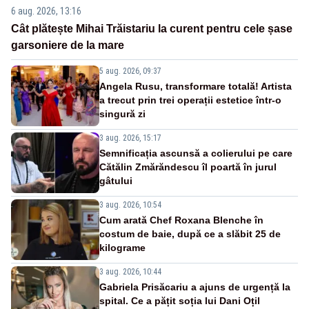
6 aug. 2026, 13:16
Cât plătește Mihai Trăistariu la curent pentru cele șase
garsoniere de la mare
5 aug. 2026, 09:37
Angela Rusu, transformare totală! Artista
a trecut prin trei operații estetice într-o
singură zi
3 aug. 2026, 15:17
Semnificația ascunsă a colierului pe care
Cătălin Zmărăndescu îl poartă în jurul
gâtului
3 aug. 2026, 10:54
Cum arată Chef Roxana Blenche în
costum de baie, după ce a slăbit 25 de
kilograme
3 aug. 2026, 10:44
Gabriela Prisăcariu a ajuns de urgență la
spital. Ce a pățit soția lui Dani Oțil