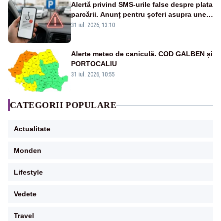
Alertă privind SMS-urile false despre plata
parcării. Anunț pentru șoferi asupra unei
noi metode de fraudă online
31 iul. 2026, 13:10
Alerte meteo de caniculă. COD GALBEN și
PORTOCALIU
31 iul. 2026, 10:55
CATEGORII POPULARE
Actualitate
Monden
Lifestyle
Vedete
Travel