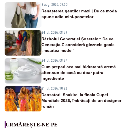
3 aug. 2026, 09:50
Renașterea genților maxi | De ce moda
spune adio mini-poșetelor
24 iul. 2026, 08:59
Războiul Generației Șosetelor: De ce
Generația Z consideră gleznele goale
„moartea modei”
24 iul. 2026, 08:37
Cum prepari cea mai hidratantă cremă
after-sun de casă cu doar patru
ingrediente
21 iul. 2026, 10:22
Dansatorii Shakirei la finala Cupei
Mondiale 2026, îmbrăcați de un designer
român
URMĂREȘTE-NE PE