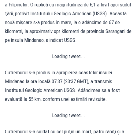
a Filipinelor. O replică cu magnitudinea de 6,1 a lovit apoi sudul
ţării, potrivit Institutului Geologic American (USGS). Această
nouă mişcare s-a produs în mare, la o adâncime de 67 de
kilometri, la aproximativ opt kilometri de provincia Sarangani de
pe insula Mindanao, a indicat USGS.
Loading tweet...
Cutremurul s-a produs în apropierea coastelor insulei
Mindanao la ora locală 07:37 (23:37 GMT), a transmis
Institutul Geologic American USGS. Adâncimea sa a fost
evaluată la 55 km, conform unei estimări revizuite.
Loading tweet...
Cutremurul s-a soldat cu cel puţin un mort, patru răniţi şi a