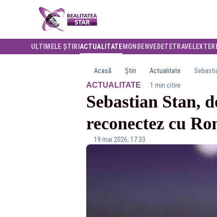
ULTIMELE ȘTIRI
ACTUALITATE
MONDEN
VEDETE
TRAVEL
EXTER
Acasă
Știri
Actualitate
Sebastia
·
ACTUALITATE
1 min citire
Sebastian Stan, d
reconectez cu R
19 mai 2026, 17:33