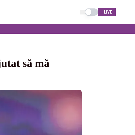
Schimba tema
LIVE
jutat să mă