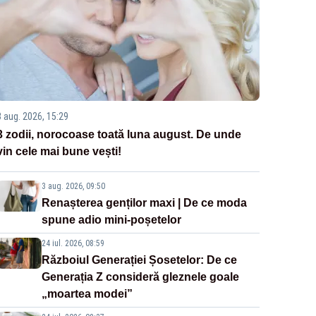
3 aug. 2026, 15:29
3 zodii, norocoase toată luna august. De unde
vin cele mai bune vești!
3 aug. 2026, 09:50
Renașterea genților maxi | De ce moda
spune adio mini-poșetelor
24 iul. 2026, 08:59
Războiul Generației Șosetelor: De ce
Generația Z consideră gleznele goale
„moartea modei”