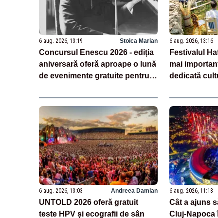
6 aug. 2026, 13:19
Stoica Marian
6 aug. 2026, 13:16
Concursul Enescu 2026 - ediția
Festivalul Ha
aniversară oferă aproape o lună
mai importan
de evenimente gratuite pentru
dedicată cultu
public
6 aug. 2026, 13:03
Andreea Damian
6 aug. 2026, 11:18
UNTOLD 2026 oferă gratuit
Cât a ajuns s
teste HPV și ecografii de sân
Cluj-Napoca 