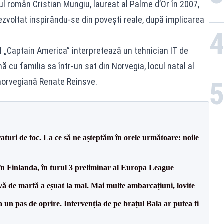
ul român Cristian Mungiu, laureat al Palme d’Or în 2007,
ezvoltat inspirându-se din povești reale, după implicarea
ul „Captain America” interpretează un tehnician IT de
cu familia sa într-un sat din Norvegia, locul natal al
a norvegiană Renate Reinsve.
raturi de foc. La ce să ne așteptăm în orele următoare: noile
în Finlanda, în turul 3 preliminar al Europa League
vă de marfă a eșuat la mal. Mai multe ambarcațiuni, lovite
 un pas de oprire. Intervenția de pe brațul Bala ar putea fi