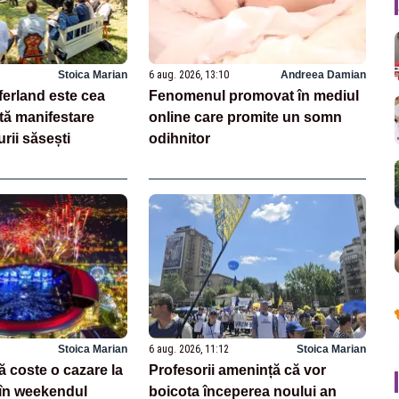
Stoica Marian
6 aug. 2026, 13:10
Andreea Damian
ferland este cea
Fenomenul promovat în mediul
tă manifestare
online care promite un somn
rii săsești
odihnitor
Stoica Marian
6 aug. 2026, 11:12
Stoica Marian
ă coste o cazare la
Profesorii amenință că vor
în weekendul
boicota începerea noului an