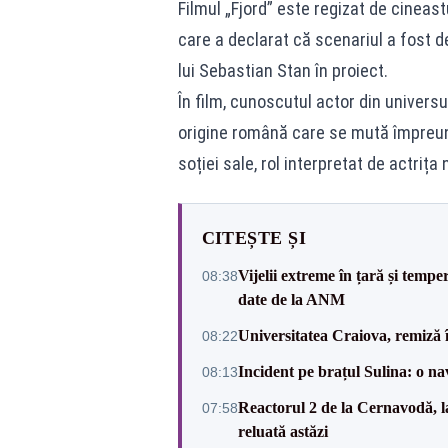
Filmul „Fjord” este regizat de cineast
care a declarat că scenariul a fost d
lui Sebastian Stan în proiect.
În film, cunoscutul actor din univers
origine română care se mută împreună 
soției sale, rol interpretat de actriț
CITEȘTE ȘI
Vijelii extreme în țară și tempe
08:38
date de la ANM
Universitatea Craiova, remiză 
08:22
Incident pe brațul Sulina: o na
08:13
Reactorul 2 de la Cernavodă, la
07:58
reluată astăzi