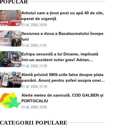
POPULAR
Artistul care a ținut post cu apă 40 de zile,
operat de urgență
31 iul. 2026, 10:59
Sesiunea a doua a Bacalaureatului începe
luni
31 iul. 2026, 11:01
Echipa secundă a lui Dinamo, implicată
într-un accident rutier grav! Adrian
Ropotan a fost resuscitat
31 iul. 2026, 11:20
Alertă privind SMS-urile false despre plata
parcării. Anunț pentru șoferi asupra unei
noi metode de fraudă online
31 iul. 2026, 13:10
Alerte meteo de caniculă. COD GALBEN și
PORTOCALIU
31 iul. 2026, 10:55
CATEGORII POPULARE