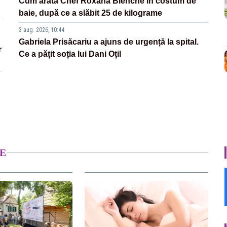
Cum arată Chef Roxana Blenche în costum de
baie, după ce a slăbit 25 de kilograme
3 aug. 2026, 10:44
Gabriela Prisăcariu a ajuns de urgență la spital.
r
Ce a pățit soția lui Dani Oțil
E