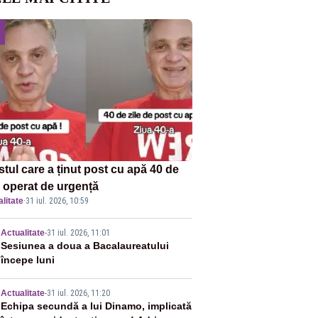
stul care a ținut post cu apă 40 de
, operat de urgență
litate
·
31 iul. 2026, 10:59
2
Actualitate
-
31 iul. 2026, 11:01
Sesiunea a doua a Bacalaureatului
începe luni
3
Actualitate
-
31 iul. 2026, 11:20
Echipa secundă a lui Dinamo, implicată