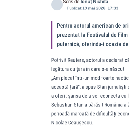
Scris de
Ionuț Nichita
Publicat:
19 mai 2026, 17:33
Pentru actorul american de ori
prezentat la Festivalul de Film
puternică, oferindu-i ocazia de
Potrivit Reuters, actorul a declarat c
legătura cu țara în care s-a născut.
„Am plecat într-un mod foarte haotic
această țară”, a spus Stan jurnaliștil
a oferit șansa de a se reconecta cu l
Sebastian Stan a părăsit România ală
perioadă marcată de dificultăți econo
Nicolae Ceaușescu.