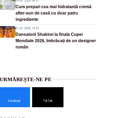
24 iul. 2026, 08:37
Cum prepari cea mai hidratantă cremă
after-sun de casă cu doar patru
ingrediente
21 iul. 2026, 10:22
Dansatorii Shakirei la finala Cupei
Mondiale 2026, îmbrăcați de un designer
român
URMĂREȘTE-NE PE
Facebook
TikTok