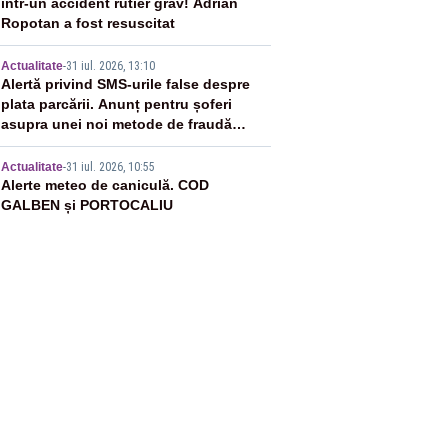
într-un accident rutier grav! Adrian
Ropotan a fost resuscitat
4
Actualitate
-
31 iul. 2026, 13:10
Alertă privind SMS-urile false despre
plata parcării. Anunț pentru șoferi
asupra unei noi metode de fraudă
online
5
Actualitate
-
31 iul. 2026, 10:55
Alerte meteo de caniculă. COD
GALBEN și PORTOCALIU