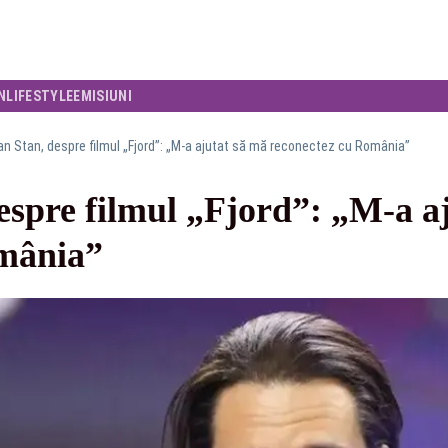
N
LIFESTYLE
EMISIUNI
n Stan, despre filmul „Fjord”: „M-a ajutat să mă reconectez cu România”
espre filmul „Fjord”: „M-a a
omânia”