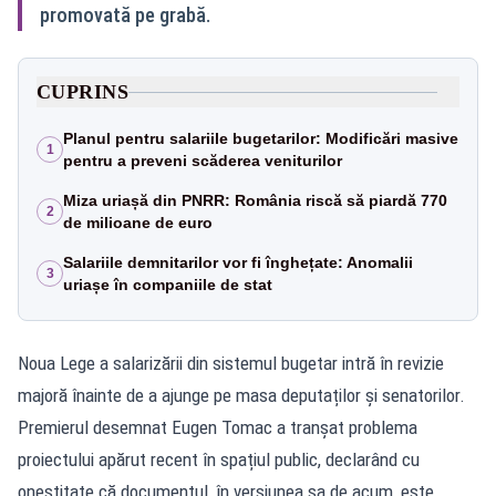
promovată pe grabă.
CUPRINS
Planul pentru salariile bugetarilor: Modificări masive
1
pentru a preveni scăderea veniturilor
Miza uriașă din PNRR: România riscă să piardă 770
2
de milioane de euro
Salariile demnitarilor vor fi înghețate: Anomalii
3
uriașe în companiile de stat
Noua Lege a salarizării din sistemul bugetar intră în revizie
majoră înainte de a ajunge pe masa deputaților și senatorilor.
Premierul desemnat Eugen Tomac a tranșat problema
proiectului apărut recent în spațiul public, declarând cu
onestitate că documentul, în versiunea sa de acum, este