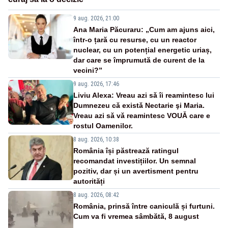
9 aug. 2026, 21:00
Ana Maria Păcuraru: „Cum am ajuns aici,
într-o țară cu resurse, cu un reactor
nuclear, cu un potențial energetic uriaș,
dar care se împrumută de curent de la
vecini?”
9 aug. 2026, 17:46
Liviu Alexa: Vreau azi sǎ îi reamintesc lui
Dumnezeu cǎ existǎ Nectarie şi Maria.
Vreau azi sǎ vǎ reamintesc VOUǍ care e
rostul Oamenilor.
8 aug. 2026, 10:38
România își păstrează ratingul
recomandat investițiilor. Un semnal
pozitiv, dar și un avertisment pentru
autorități
8 aug. 2026, 08:42
România, prinsă între caniculă și furtuni.
Cum va fi vremea sâmbătă, 8 august