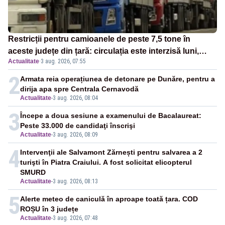
Restricții pentru camioanele de peste 7,5 tone în
aceste județe din țară: circulația este interzisă luni,
Actualitate
·
3 aug. 2026, 07:55
între orele 12:00 și 20:00
2
Armata reia operațiunea de detonare pe Dunăre, pentru a
dirija apa spre Centrala Cernavodă
Actualitate
-
3 aug. 2026, 08:04
3
Începe a doua sesiune a examenului de Bacalaureat:
Peste 33.000 de candidaţi înscrişi
Actualitate
-
3 aug. 2026, 08:09
4
Intervenţii ale Salvamont Zărnești pentru salvarea a 2
turişti în Piatra Craiului. A fost solicitat elicopterul
SMURD
Actualitate
-
3 aug. 2026, 08:13
5
Alerte meteo de caniculă în aproape toată țara. COD
ROȘU în 3 județe
Actualitate
-
3 aug. 2026, 07:48