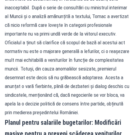
inacceptabil. După o serie de consultări cu ministrul interimar
al Muncii și o analiză amănunțită a textului, Tomac a avertizat
că nicio reformă care lovește în categorii profesionale
importante nu va primi undă verde de la viitorul executiv.
Oficialul a ținut să clarifice că scopul de bază al acestui act
normativ nu este o majorare generală a lefurilor, ci o reașezare
mult mai echitabilă a veniturilor în funcție de complexitatea
muncii. Totuși, din cauza anomaliilor sesizate, premierul
desemnat este decis să nu grăbească adoptarea. Acesta a
anunțat o vară fierbinte, plină de dezbateri și dialog deschis cu
sindicatele, menționând că, dacă negocierile se vor bloca, va
apela la o decizie politică de consens între partide, obținută
prin medierea președintelui României.
Planul pentru salariile bugetarilor: Modificări
masive pentru a preveni scăderea veniturilor