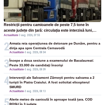
Restricții pentru camioanele de peste 7,5 tone în
aceste județe din țară: circulația este interzisă luni,
Actualitate
·
3 aug. 2026, 07:55
între orele 12:00 și 20:00
2
Armata reia operațiunea de detonare pe Dunăre, pentru a
dirija apa spre Centrala Cernavodă
Actualitate
-
3 aug. 2026, 08:04
3
Începe a doua sesiune a examenului de Bacalaureat:
Peste 33.000 de candidaţi înscrişi
Actualitate
-
3 aug. 2026, 08:09
4
Intervenţii ale Salvamont Zărnești pentru salvarea a 2
turişti în Piatra Craiului. A fost solicitat elicopterul
SMURD
Actualitate
-
3 aug. 2026, 08:13
5
Alerte meteo de caniculă în aproape toată țara. COD
ROȘU în 3 județe