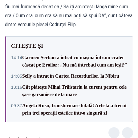
fiu mai frumoasă decât ea / Să îți amintești lângă mine cum
era / Cum era, cum era să nu mai poți să spui DA”, sunt câteva
dintre versurile piesei Codruței Filip.
CITEȘTE ȘI
Carmen Șerban a intrat cu mașina într-un crater
14:14
căscat pe Eroilor: „Nu mă întrebați cum am ieșit!”
Selly a intrat în Cartea Recordurilor, la Nibiru
14:05
Cât plătește Mihai Trăistariu la curent pentru cele
13:16
șase garsoniere de la mare
Angela Rusu, transformare totală! Artista a trecut
09:37
prin trei operații estetice într-o singură zi