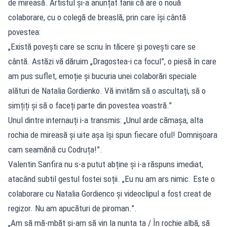
de mireasă. Artistul și-a anunțat fanii că are o nouă
colaborare, cu o colegă de breaslă, prin care își cântă
povestea:
„Există povești care se scriu în tăcere și povești care se
cântă. Astăzi vă dăruim „Dragostea-i ca focul”, o piesă în care
am pus suflet, emoție și bucuria unei colaborări speciale
alături de Natalia Gordienko. Vă invităm să o ascultați, să o
simțiți și să o faceți parte din povestea voastră.”
Unul dintre internauți i-a transmis: „Unul arde cămașa, alta
rochia de mireasă și uite așa își spun fiecare oful! Domnișoara
cam seamănă cu Codruța!”.
Valentin Sanfira nu s-a putut abține și i-a răspuns imediat,
atacând subtil gestul fostei soții. „Eu nu am ars nimic. Este o
colaborare cu Natalia Gordienco și videoclipul a fost creat de
regizor. Nu am apucături de piroman.”.
„Am să mă-mbăt și-am să vin la nunta ta / În rochie albă, să