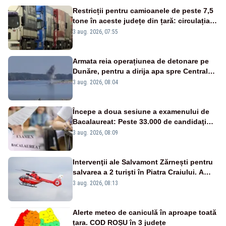
Restricții pentru camioanele de peste 7,5
tone în aceste județe din țară: circulația
este interzisă luni, între orele 12:00 și
3 aug. 2026, 07:55
20:00
Armata reia operațiunea de detonare pe
Dunăre, pentru a dirija apa spre Centrala
Cernavodă
3 aug. 2026, 08:04
Începe a doua sesiune a examenului de
Bacalaureat: Peste 33.000 de candidaţi
înscrişi
3 aug. 2026, 08:09
Intervenţii ale Salvamont Zărnești pentru
salvarea a 2 turişti în Piatra Craiului. A
fost solicitat elicopterul SMURD
3 aug. 2026, 08:13
Alerte meteo de caniculă în aproape toată
țara. COD ROȘU în 3 județe