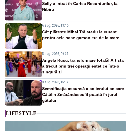
Selly a intrat în Cartea Recordurilor, la
Nibiru
6 aug. 2026, 13:16
Cât plătește Mihai Trăistariu la curent
pentru cele șase garsoniere de la mare
5 aug. 2026, 09:37
Angela Rusu, transformare totală! Artista
a trecut prin trei operații estetice într-o
singură zi
3 aug. 2026, 15:17
Semnificația ascunsă a colierului pe care
Cătălin Zmărăndescu îl poartă în jurul
gâtului
LIFESTYLE