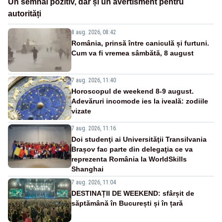
Un semnal pozitiv, dar și un avertisment pentru
autorități
8 aug. 2026, 08:42
România, prinsă între caniculă și furtuni.
Cum va fi vremea sâmbătă, 8 august
7 aug. 2026, 11:40
Horoscopul de weekend 8-9 august.
Adevăruri incomode ies la iveală: zodiile
vizate
7 aug. 2026, 11:16
Doi studenţi ai Universităţii Transilvania
Brașov fac parte din delegaţia ce va
reprezenta România la WorldSkills
Shanghai
7 aug. 2026, 11:04
DESTINAȚII DE WEEKEND: sfârșit de
săptămână în București și în țară