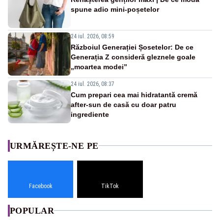
spune adio mini-poșetelor
24 iul. 2026, 08:59
Războiul Generației Șosetelor: De ce
Generația Z consideră gleznele goale
„moartea modei”
24 iul. 2026, 08:37
Cum prepari cea mai hidratantă cremă
after-sun de casă cu doar patru
ingrediente
URMĂREȘTE-NE PE
Facebook
TikTok
POPULAR