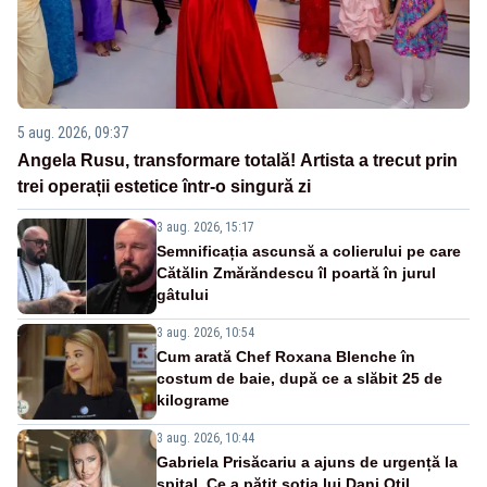
5 aug. 2026, 09:37
Angela Rusu, transformare totală! Artista a trecut prin
trei operații estetice într-o singură zi
3 aug. 2026, 15:17
Semnificația ascunsă a colierului pe care
Cătălin Zmărăndescu îl poartă în jurul
gâtului
3 aug. 2026, 10:54
Cum arată Chef Roxana Blenche în
costum de baie, după ce a slăbit 25 de
kilograme
3 aug. 2026, 10:44
Gabriela Prisăcariu a ajuns de urgență la
spital. Ce a pățit soția lui Dani Oțil