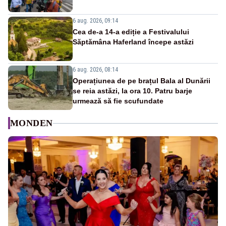
6 aug. 2026, 09:14
Cea de-a 14-a ediție a Festivalului
Săptămâna Haferland începe astăzi
6 aug. 2026, 08:14
Operațiunea de pe brațul Bala al Dunării
se reia astăzi, la ora 10. Patru barje
urmează să fie scufundate
MONDEN