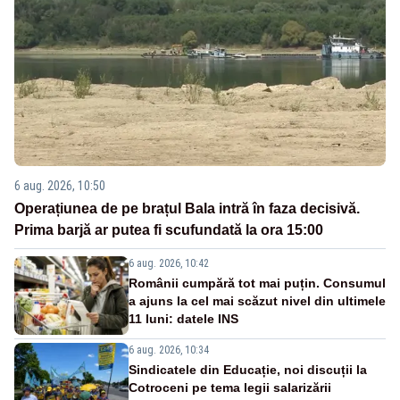
6 aug. 2026, 10:50
Operațiunea de pe brațul Bala intră în faza decisivă.
Prima barjă ar putea fi scufundată la ora 15:00
6 aug. 2026, 10:42
Românii cumpără tot mai puțin. Consumul
a ajuns la cel mai scăzut nivel din ultimele
11 luni: datele INS
6 aug. 2026, 10:34
Sindicatele din Educație, noi discuții la
Cotroceni pe tema legii salarizării