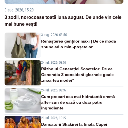
3 aug. 2026, 15:29
3 zodii, norocoase toată luna august. De unde vin cele
mai bune vești!
3 aug. 2026, 09:50
Renașterea genților maxi | De ce moda
spune adio mini-poșetelor
24 iul. 2026, 08:59
Războiul Generației Șosetelor: De ce
Generația Z consideră gleznele goale
„moartea modei”
24 iul. 2026, 08:37
Cum prepari cea mai hidratantă cremă
after-sun de casă cu doar patru
ingrediente
21 iul. 2026, 10:22
Dansatorii Shakirei la finala Cupei