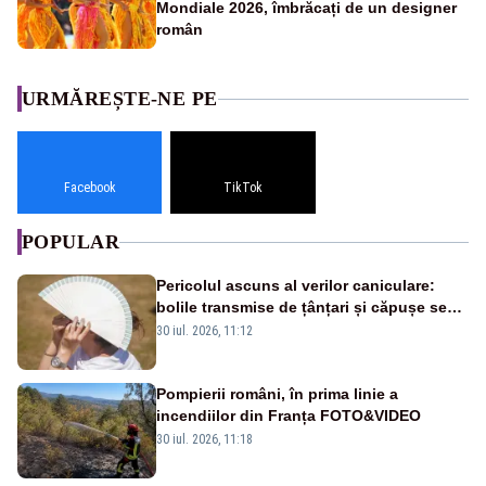
Mondiale 2026, îmbrăcați de un designer
român
URMĂREȘTE-NE PE
Facebook
TikTok
POPULAR
Pericolul ascuns al verilor caniculare:
bolile transmise de țânțari și căpușe se
extind, iar bacteriile se înmulțesc mai
30 iul. 2026, 11:12
ușor
Pompierii români, în prima linie a
incendiilor din Franța FOTO&VIDEO
30 iul. 2026, 11:18