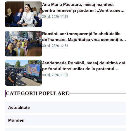
Ana Maria Păcuraru, mesaj-manifest
pentru fermieri și jandarmi: „Sunt oameni
disperați, nu sunt răufăcători”
30 iul. 2026, 11:23
Românii cer transparență în cheltuielile
de înarmare. Majoritatea vrea competiție
reală și industrie locală – SONDAJ
30 iul. 2026, 12:53
Jandarmeria Română, mesaj de ultimă oră
pe fondul tensiunilor de la protestul
masiv al fermierilor - VIDEO
30 iul. 2026, 11:08
CATEGORII POPULARE
Actualitate
Monden