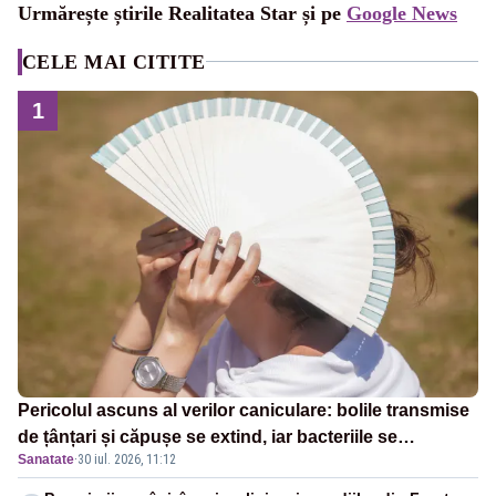
Urmărește știrile Realitatea Star și pe
Google News
CELE MAI CITITE
1
Pericolul ascuns al verilor caniculare: bolile transmise
de țânțari și căpușe se extind, iar bacteriile se
Sanatate
·
30 iul. 2026, 11:12
înmulțesc mai ușor