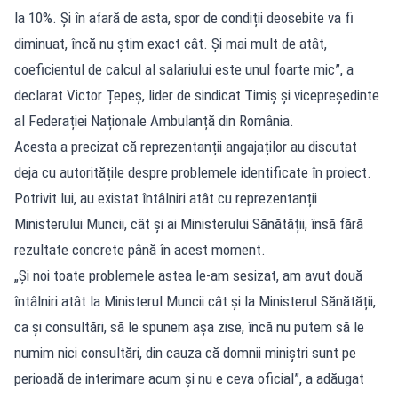
la 10%. Și în afară de asta, spor de condiții deosebite va fi
diminuat, încă nu știm exact cât. Și mai mult de atât,
coeficientul de calcul al salariului este unul foarte mic”, a
declarat Victor Țepeș, lider de sindicat Timiș și vicepreședinte
al Federației Naționale Ambulanță din România.
Acesta a precizat că reprezentanții angajaților au discutat
deja cu autoritățile despre problemele identificate în proiect.
Potrivit lui, au existat întâlniri atât cu reprezentanții
Ministerului Muncii, cât și ai Ministerului Sănătății, însă fără
rezultate concrete până în acest moment.
„Și noi toate problemele astea le-am sesizat, am avut două
întâlniri atât la Ministerul Muncii cât și la Ministerul Sănătății,
ca și consultări, să le spunem așa zise, încă nu putem să le
numim nici consultări, din cauza că domnii miniștri sunt pe
perioadă de interimare acum și nu e ceva oficial”, a adăugat