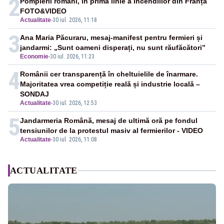
2
Pompierii români, în prima linie a incendiilor din Franța
FOTO&VIDEO
Actualitate
-
30 iul. 2026, 11:18
3
Ana Maria Păcuraru, mesaj-manifest pentru fermieri și
jandarmi: „Sunt oameni disperați, nu sunt răufăcători”
Economie
-
30 iul. 2026, 11:23
4
Românii cer transparență în cheltuielile de înarmare.
Majoritatea vrea competiție reală și industrie locală –
SONDAJ
Actualitate
-
30 iul. 2026, 12:53
5
Jandarmeria Română, mesaj de ultimă oră pe fondul
tensiunilor de la protestul masiv al fermierilor - VIDEO
Actualitate
-
30 iul. 2026, 11:08
ACTUALITATE