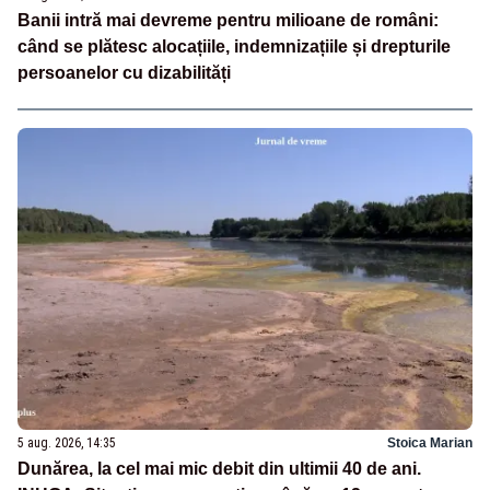
Banii intră mai devreme pentru milioane de români:
când se plătesc alocațiile, indemnizațiile și drepturile
persoanelor cu dizabilități
5 aug. 2026, 14:35
Stoica Marian
Dunărea, la cel mai mic debit din ultimii 40 de ani.