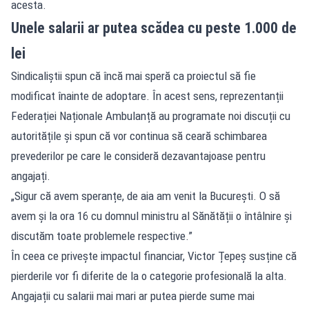
acesta.
Unele salarii ar putea scădea cu peste 1.000 de
lei
Sindicaliștii spun că încă mai speră ca proiectul să fie
modificat înainte de adoptare. În acest sens, reprezentanții
Federației Naționale Ambulanță au programate noi discuții cu
autoritățile și spun că vor continua să ceară schimbarea
prevederilor pe care le consideră dezavantajoase pentru
angajați.
„Sigur că avem speranțe, de aia am venit la București. O să
avem și la ora 16 cu domnul ministru al Sănătății o întâlnire și
discutăm toate problemele respective.”
În ceea ce privește impactul financiar, Victor Țepeș susține că
pierderile vor fi diferite de la o categorie profesională la alta.
Angajații cu salarii mai mari ar putea pierde sume mai