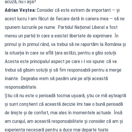
acuză, nu-i așa?
Adrian Veștea:
Consider că este extrem de important — și
acest lucru l-am făcut de fiecare dată în cariera mea — să ne
spunem lucrurile pe nume. Partidul Național Liberal a fost
mereu un partid în care a existat libertate de exprimare. În
primul și în primul rând, va trebui să ne raportăm la România și
la situația în care se află țara astăzi, pentru a găsi soluții.
Acesta este principalul aspect pe care i-l voi spune: că va
trebui să găsim soluții și să fim responsabili pentru a merge
înainte. Degeaba vrem să pasăm unii pe alții această
responsabilitate.
Știu că nu este o perioadă tocmai ușoară, știu ce mă așteaptă
și sunt conștient că această decizie îmi taie o bună perioadă
de liniște și de confort, mai ales în momentele actuale. Însă
am curajul, am această responsabilitate și consider că am și
experiența necesară pentru a duce mai departe toate