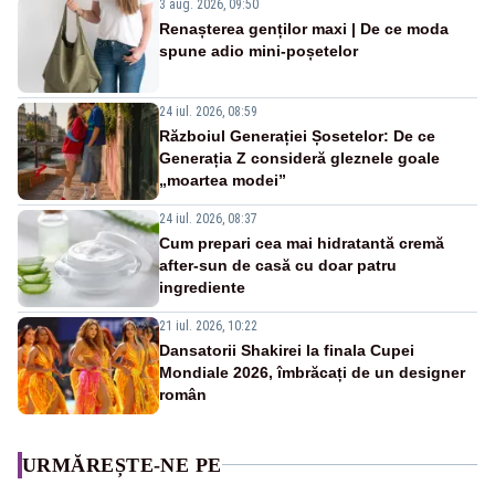
3 aug. 2026, 09:50
Renașterea genților maxi | De ce moda
spune adio mini-poșetelor
24 iul. 2026, 08:59
Războiul Generației Șosetelor: De ce
Generația Z consideră gleznele goale
„moartea modei”
24 iul. 2026, 08:37
Cum prepari cea mai hidratantă cremă
after-sun de casă cu doar patru
ingrediente
21 iul. 2026, 10:22
Dansatorii Shakirei la finala Cupei
Mondiale 2026, îmbrăcați de un designer
român
URMĂREȘTE-NE PE