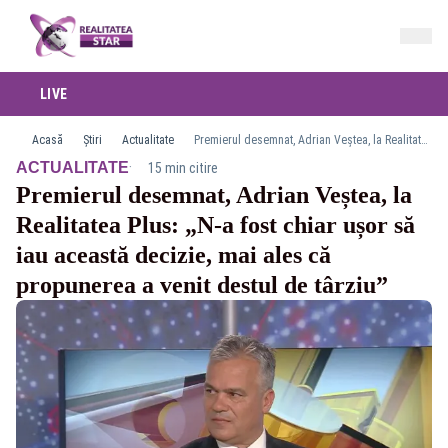
LIVE
Acasă
Știri
Actualitate
Premierul desemnat, Adrian Veștea, la Realitatea Plus: „N-a fost chiar ușor să iau această decizie, mai ales că propunerea a venit destul de târziu”
·
ACTUALITATE
15 min citire
Premierul desemnat, Adrian Veștea, la
Realitatea Plus: „N-a fost chiar ușor să
iau această decizie, mai ales că
propunerea a venit destul de târziu”