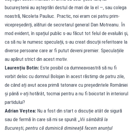
bucureștenii au așteptări destul de mari de la el —, sau colega
noastră, Nicoleta Pauliuc. Practic, noi eram cei patru prim-
vicepreședinți, alături de secretarul general Dan Motreanu. În
mod evident, în spațiul public s-au făcut tot felul de evaluări și,
ca să nu le numesc speculații, s-au creat discuții referitoare la
diverse persoane care ar fi putut deveni premier. Speculațiile
au apărut strict din acest motiv.
Laurențiu Botin:
Este posibil ca dumneavoastră să nu fi
vorbit deloc cu domnul Bolojan în acest răstimp de patru zile,
de când ați avut acea primă tatonare cu președintele României
și până v-ați hotărât, tocmai pentru a nu fi boicotat în interiorul
partidului?
Adrian Veștea:
Nu a fost din start o discuție atât de sigură
sau de fermă în care să mi se spună:
„Vii sâmbătă la
București, pentru că duminică dimineață facem anunțul