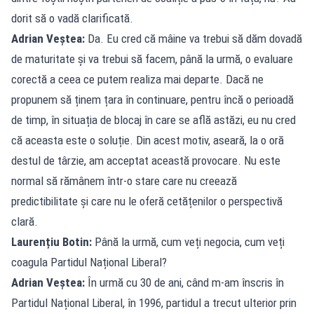
dorit să o vadă clarificată.
Adrian Veștea:
Da. Eu cred că mâine va trebui să dăm dovadă
de maturitate și va trebui să facem, până la urmă, o evaluare
corectă a ceea ce putem realiza mai departe. Dacă ne
propunem să ținem țara în continuare, pentru încă o perioadă
de timp, în situația de blocaj în care se află astăzi, eu nu cred
că aceasta este o soluție. Din acest motiv, aseară, la o oră
destul de târzie, am acceptat această provocare. Nu este
normal să rămânem într-o stare care nu creează
predictibilitate și care nu le oferă cetățenilor o perspectivă
clară.
Laurențiu Botin:
Până la urmă, cum veți negocia, cum veți
coagula Partidul Național Liberal?
Adrian Veștea:
În urmă cu 30 de ani, când m-am înscris în
Partidul Național Liberal, în 1996, partidul a trecut ulterior prin