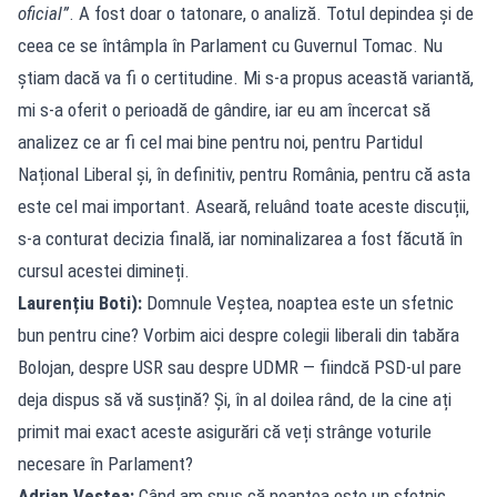
oficial”
. A fost doar o tatonare, o analiză. Totul depindea și de
ceea ce se întâmpla în Parlament cu Guvernul Tomac. Nu
știam dacă va fi o certitudine. Mi s-a propus această variantă,
mi s-a oferit o perioadă de gândire, iar eu am încercat să
analizez ce ar fi cel mai bine pentru noi, pentru Partidul
Național Liberal și, în definitiv, pentru România, pentru că asta
este cel mai important. Aseară, reluând toate aceste discuții,
s-a conturat decizia finală, iar nominalizarea a fost făcută în
cursul acestei dimineți.
Laurențiu Boti):
Domnule Veștea, noaptea este un sfetnic
bun pentru cine? Vorbim aici despre colegii liberali din tabăra
Bolojan, despre USR sau despre UDMR — fiindcă PSD-ul pare
deja dispus să vă susțină? Și, în al doilea rând, de la cine ați
primit mai exact aceste asigurări că veți strânge voturile
necesare în Parlament?
Adrian Veștea:
Când am spus că noaptea este un sfetnic