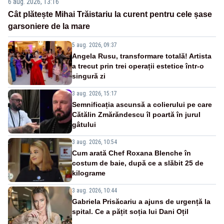
6 aug. 2026, 13:16
Cât plătește Mihai Trăistariu la curent pentru cele șase
garsoniere de la mare
5 aug. 2026, 09:37
Angela Rusu, transformare totală! Artista
a trecut prin trei operații estetice într-o
singură zi
3 aug. 2026, 15:17
Semnificația ascunsă a colierului pe care
Cătălin Zmărăndescu îl poartă în jurul
gâtului
3 aug. 2026, 10:54
Cum arată Chef Roxana Blenche în
costum de baie, după ce a slăbit 25 de
kilograme
3 aug. 2026, 10:44
Gabriela Prisăcariu a ajuns de urgență la
spital. Ce a pățit soția lui Dani Oțil