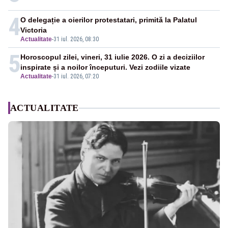
4
O delegație a oierilor protestatari, primită la Palatul
Victoria
Actualitate
-
31 iul. 2026, 08:30
5
Horoscopul zilei, vineri, 31 iulie 2026. O zi a deciziilor
inspirate și a noilor începuturi. Vezi zodiile vizate
Actualitate
-
31 iul. 2026, 07:20
ACTUALITATE