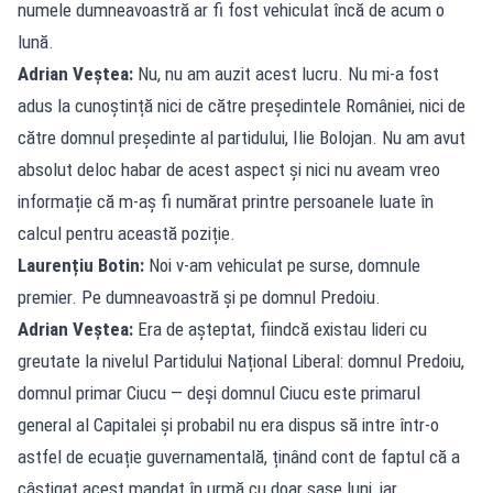
numele dumneavoastră ar fi fost vehiculat încă de acum o
lună.
Adrian Veștea:
Nu, nu am auzit acest lucru. Nu mi-a fost
adus la cunoștință nici de către președintele României, nici de
către domnul președinte al partidului, Ilie Bolojan. Nu am avut
absolut deloc habar de acest aspect și nici nu aveam vreo
informație că m-aș fi numărat printre persoanele luate în
calcul pentru această poziție.
Laurențiu Botin:
Noi v-am vehiculat pe surse, domnule
premier. Pe dumneavoastră și pe domnul Predoiu.
Adrian Veștea:
Era de așteptat, fiindcă existau lideri cu
greutate la nivelul Partidului Național Liberal: domnul Predoiu,
domnul primar Ciucu — deși domnul Ciucu este primarul
general al Capitalei și probabil nu era dispus să intre într-o
astfel de ecuație guvernamentală, ținând cont de faptul că a
câștigat acest mandat în urmă cu doar șase luni, iar