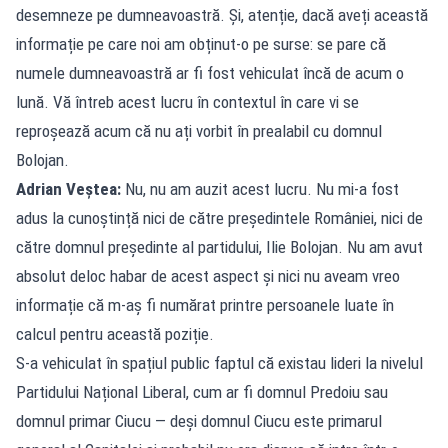
desemneze pe dumneavoastră. Și, atenție, dacă aveți această
informație pe care noi am obținut-o pe surse: se pare că
numele dumneavoastră ar fi fost vehiculat încă de acum o
lună. Vă întreb acest lucru în contextul în care vi se
reproșează acum că nu ați vorbit în prealabil cu domnul
Bolojan.
Adrian Veștea:
Nu, nu am auzit acest lucru. Nu mi-a fost
adus la cunoștință nici de către președintele României, nici de
către domnul președinte al partidului, Ilie Bolojan. Nu am avut
absolut deloc habar de acest aspect și nici nu aveam vreo
informație că m-aș fi numărat printre persoanele luate în
calcul pentru această poziție.
S-a vehiculat în spațiul public faptul că existau lideri la nivelul
Partidului Național Liberal, cum ar fi domnul Predoiu sau
domnul primar Ciucu — deși domnul Ciucu este primarul