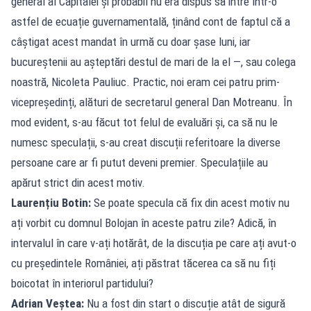
general al Capitalei și probabil nu era dispus să intre într-o
astfel de ecuație guvernamentală, ținând cont de faptul că a
câștigat acest mandat în urmă cu doar șase luni, iar
bucureștenii au așteptări destul de mari de la el —, sau colega
noastră, Nicoleta Pauliuc. Practic, noi eram cei patru prim-
vicepreședinți, alături de secretarul general Dan Motreanu. În
mod evident, s-au făcut tot felul de evaluări și, ca să nu le
numesc speculații, s-au creat discuții referitoare la diverse
persoane care ar fi putut deveni premier. Speculațiile au
apărut strict din acest motiv.
Laurențiu Botin:
Se poate specula că fix din acest motiv nu
ați vorbit cu domnul Bolojan în aceste patru zile? Adică, în
intervalul în care v-ați hotărât, de la discuția pe care ați avut-o
cu președintele României, ați păstrat tăcerea ca să nu fiți
boicotat în interiorul partidului?
Adrian Veștea:
Nu a fost din start o discuție atât de sigură