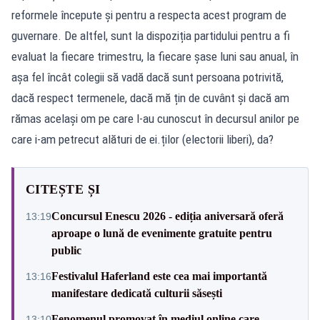
reformele începute și pentru a respecta acest program de
guvernare. De altfel, sunt la dispoziția partidului pentru a fi
evaluat la fiecare trimestru, la fiecare șase luni sau anual, în
așa fel încât colegii să vadă dacă sunt persoana potrivită,
dacă respect termenele, dacă mă țin de cuvânt și dacă am
rămas același om pe care l-au cunoscut în decursul anilor pe
care i-am petrecut alături de ei.ților (electorii liberi), da?
CITEȘTE ȘI
Concursul Enescu 2026 - ediția aniversară oferă
13:19
aproape o lună de evenimente gratuite pentru
public
Festivalul Haferland este cea mai importantă
13:16
manifestare dedicată culturii săsești
Fenomenul promovat în mediul online care
13:10