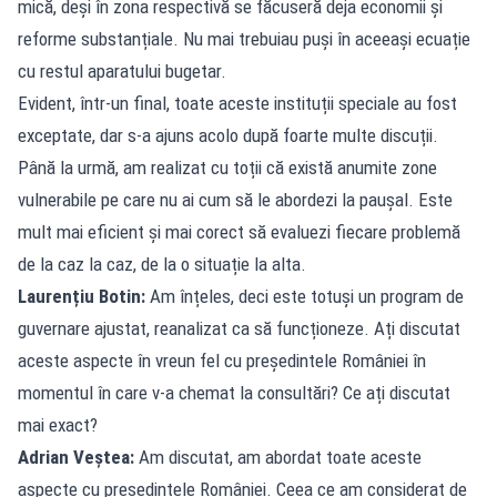
mică, deși în zona respectivă se făcuseră deja economii și
reforme substanțiale. Nu mai trebuiau puși în aceeași ecuație
cu restul aparatului bugetar.
Evident, într-un final, toate aceste instituții speciale au fost
exceptate, dar s-a ajuns acolo după foarte multe discuții.
Până la urmă, am realizat cu toții că există anumite zone
vulnerabile pe care nu ai cum să le abordezi la paușal. Este
mult mai eficient și mai corect să evaluezi fiecare problemă
de la caz la caz, de la o situație la alta.
Laurențiu Botin:
Am înțeles, deci este totuși un program de
guvernare ajustat, reanalizat ca să funcționeze. Ați discutat
aceste aspecte în vreun fel cu președintele României în
momentul în care v-a chemat la consultări? Ce ați discutat
mai exact?
Adrian Veștea:
Am discutat, am abordat toate aceste
aspecte cu președintele României. Ceea ce am considerat de