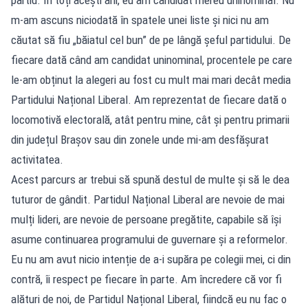
m-am ascuns niciodată în spatele unei liste și nici nu am
căutat să fiu „băiatul cel bun” de pe lângă șeful partidului. De
fiecare dată când am candidat uninominal, procentele pe care
le-am obținut la alegeri au fost cu mult mai mari decât media
Partidului Național Liberal. Am reprezentat de fiecare dată o
locomotivă electorală, atât pentru mine, cât și pentru primarii
din județul Brașov sau din zonele unde mi-am desfășurat
activitatea.
Acest parcurs ar trebui să spună destul de multe și să le dea
tuturor de gândit. Partidul Național Liberal are nevoie de mai
mulți lideri, are nevoie de persoane pregătite, capabile să își
asume continuarea programului de guvernare și a reformelor.
Eu nu am avut nicio intenție de a-i supăra pe colegii mei, ci din
contră, îi respect pe fiecare în parte. Am încredere că vor fi
alături de noi, de Partidul Național Liberal, fiindcă eu nu fac o