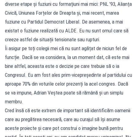
diverse etape și fuziuni cu formațiuni mai mici: PNL '93, Alianța
Civică, Uniunea Forțelor de Dreapta și, mai recent, marea
fuziune cu Partidul Democrat Liberal. De asemenea, a mai
existat o fuziune realizată cu ALDE. Eu nu sunt omul care să
creeze astfel de situații tensionate sau rupturi.
Îi asigur pe toți colegii mei că nu sunt agățat de niciun fel de
funcție. Dacă se va considera, la un moment dat, că este mai
bine altfel, aceasta este o decizie pe care trebuie să o ia
Congresul. Eu am fost ales prim-vicepreședinte al partidului cu
aproape 70% din voturile celor prezenți la acel congres. Dacă
se va impune, Adrian Veștea poate să rămână și un simplu
membru.
Cred însă că este extrem de important să identificăm oamenii
care au pregătirea necesară, care au curajul să își asume
aceste proiecte și care pot construi o imagine bună pentru
partid. În toți acești ani, eu am candidat mereu uninominal. Nu