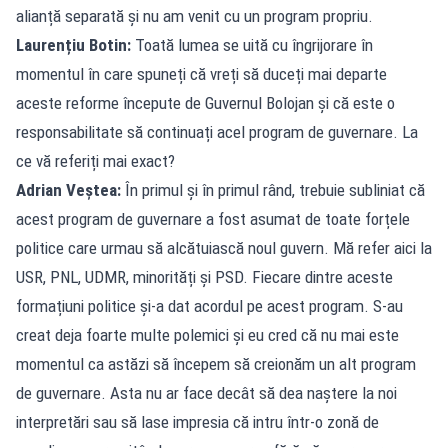
alianță separată și nu am venit cu un program propriu.
Laurențiu Botin:
Toată lumea se uită cu îngrijorare în
momentul în care spuneți că vreți să duceți mai departe
aceste reforme începute de Guvernul Bolojan și că este o
responsabilitate să continuați acel program de guvernare. La
ce vă referiți mai exact?
Adrian Veștea:
În primul și în primul rând, trebuie subliniat că
acest program de guvernare a fost asumat de toate forțele
politice care urmau să alcătuiască noul guvern. Mă refer aici la
USR, PNL, UDMR, minorități și PSD. Fiecare dintre aceste
formațiuni politice și-a dat acordul pe acest program. S-au
creat deja foarte multe polemici și eu cred că nu mai este
momentul ca astăzi să începem să creionăm un alt program
de guvernare. Asta nu ar face decât să dea naștere la noi
interpretări sau să lase impresia că intru într-o zonă de