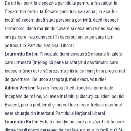
De altfel, sunt la dispoziția partidului pentru a fi evaluat la
fiecare trimestru, la fiecare șase luni sau anual, în așa fel
încât să vedem dacă sunt persoana potrivită, dacă respect
termenele, dacă mă țin de cuvânt și dacă am rămas același
om pe care l-au cunoscut în decursul anilor pe care i-am
petrecut în Partidul Național Liberal.
Laurențiu Botin:
Principala dumneavoastră misiune în zilele
care urmează (înțeleg că până la sfârșitul săptămânii care
începe mâine) este să prezentați lista cu miniștri și programul
de guvernare. De unde așteptați, mai exact, voturile?
Adrian Veștea:
Nu am început încă discuțiile punctuale.
Începând de mâine, voi avea întâlniri și discuții cu liderii politici.
Evident, prima problemă și primul lucru care trebuie clarificat
este situația din interiorul Partidului Național Liberal.
Laurențiu Botin:
Este o condiție pe care am văzut că fiecare
dintre foștii noștri parteneri de coaliție a pus-o în față, nu? Au