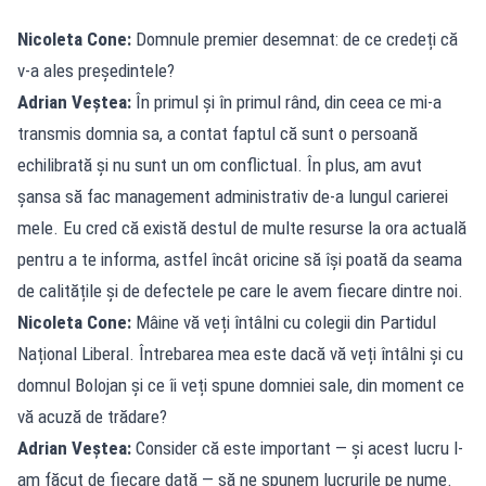
Nicoleta Cone:
Domnule premier desemnat: de ce credeți că
v-a ales președintele?
Adrian Veștea:
În primul și în primul rând, din ceea ce mi-a
transmis domnia sa, a contat faptul că sunt o persoană
echilibrată și nu sunt un om conflictual. În plus, am avut
șansa să fac management administrativ de-a lungul carierei
mele. Eu cred că există destul de multe resurse la ora actuală
pentru a te informa, astfel încât oricine să își poată da seama
de calitățile și de defectele pe care le avem fiecare dintre noi.
Nicoleta Cone:
Mâine vă veți întâlni cu colegii din Partidul
Național Liberal. Întrebarea mea este dacă vă veți întâlni și cu
domnul Bolojan și ce îi veți spune domniei sale, din moment ce
vă acuză de trădare?
Adrian Veștea:
Consider că este important — și acest lucru l-
am făcut de fiecare dată — să ne spunem lucrurile pe nume.