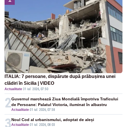
ITALIA: 7 persoane, dispărute după prăbușirea unei
clădiri în Sicilia | VIDEO
Actualitate
·
31 iul. 2026, 07:50
2
Guvernul marchează Ziua Mondială împotriva Traficului
de Persoane: Palatul Victoria, iluminat în albastru
Actualitate
-
31 iul. 2026, 07:58
3
Noul Cod al urbanismului, adoptat de aleși
Actualitate
-
31 iul. 2026, 08:03