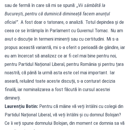
sau de fermă în care să mi se spună:
„Vii sâmbătă la
București, pentru că duminică dimineață facem anunțul
oficial”
. A fost doar o tatonare, o analiză. Totul depindea și de
ceea ce se întâmpla în Parlament cu Guvernul Tomac. Nu am
avut o discuție în termeni iminenți sau cu certitudini. Mi s-a
propus această variantă, mi s-a oferit o perioadă de gândire, iar
eu am încercat să analizez ce ar fi cel mai bine pentru noi,
pentru Partidul Național Liberal, pentru România și pentru țara
noastră, că până la urmă asta este cel mai important. Iar
aseară, reluând toate aceste discuții, s-a conturat decizia
finală, iar nominalizarea a fost făcută în cursul acestei
dimineți.
Laurențiu Botin:
Pentru că mâine vă veți întâlni cu colegii din
Partidul Național Liberal, vă veți întâlni și cu domnul Bolojan?
Ce îi veți spune domnului Bolojan, din moment ce domnia sa vă