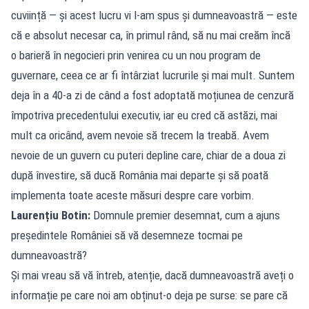
cuviință — și acest lucru vi l-am spus și dumneavoastră — este
că e absolut necesar ca, în primul rând, să nu mai creăm încă
o barieră în negocieri prin venirea cu un nou program de
guvernare, ceea ce ar fi întârziat lucrurile și mai mult. Suntem
deja în a 40-a zi de când a fost adoptată moțiunea de cenzură
împotriva precedentului executiv, iar eu cred că astăzi, mai
mult ca oricând, avem nevoie să trecem la treabă. Avem
nevoie de un guvern cu puteri depline care, chiar de a doua zi
după învestire, să ducă România mai departe și să poată
implementa toate aceste măsuri despre care vorbim.
Laurențiu Botin:
Domnule premier desemnat, cum a ajuns
președintele României să vă desemneze tocmai pe
dumneavoastră?
Și mai vreau să vă întreb, atenție, dacă dumneavoastră aveți o
informație pe care noi am obținut-o deja pe surse: se pare că