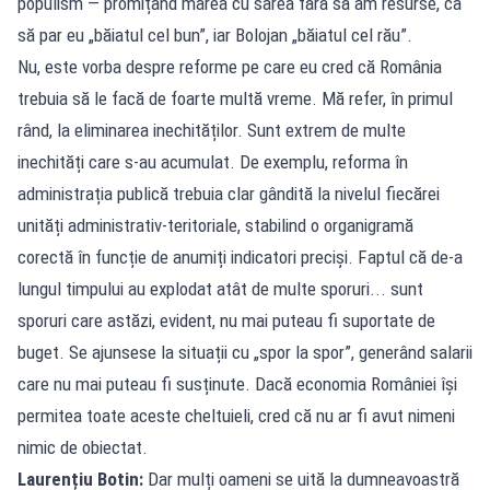
populism — promițând marea cu sarea fără să am resurse, ca
să par eu „băiatul cel bun”, iar Bolojan „băiatul cel rău”.
Nu, este vorba despre reforme pe care eu cred că România
trebuia să le facă de foarte multă vreme. Mă refer, în primul
rând, la eliminarea inechităților. Sunt extrem de multe
inechități care s-au acumulat. De exemplu, reforma în
administrația publică trebuia clar gândită la nivelul fiecărei
unități administrativ-teritoriale, stabilind o organigramă
corectă în funcție de anumiți indicatori preciși. Faptul că de-a
lungul timpului au explodat atât de multe sporuri... sunt
sporuri care astăzi, evident, nu mai puteau fi suportate de
buget. Se ajunsese la situații cu „spor la spor”, generând salarii
care nu mai puteau fi susținute. Dacă economia României își
permitea toate aceste cheltuieli, cred că nu ar fi avut nimeni
nimic de obiectat.
Laurențiu Botin:
Dar mulți oameni se uită la dumneavoastră