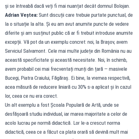
și se întreabă dacă veți fi mai nuanțat decât domnul Bolojan.
Adrian Veștea:
Sunt discuții care trebuie purtate punctual, de
la o situație la alta. Și eu am avut anumite puncte de vedere
diferite și am susținut public că ar fi trebuit introduse anumite
excepții. Vă pot da un exemplu concret: noi, la Brașov, avem
Serviciul Salvamont. Cele mai multe județe din România nu au
această specificitate și această necesitate. Noi, în schimb,
avem probabil cei mai frecventați munți din țară — masivele
Bucegi, Piatra Craiului, Făgăraș. Ei bine, la vremea respectivă,
acea măsură de reducere liniară cu 30% s-a aplicat și în cazul
lor, ceea ce nu era corect.
Un alt exemplu a fost Școala Populară de Artă, unde se
desfășoară studiu individual, iar marea majoritate a celor de
acolo lucrau pe normă didactică. Lor le-a crescut norma
didactică, ceea ce a făcut ca plata orară să devină mult mai