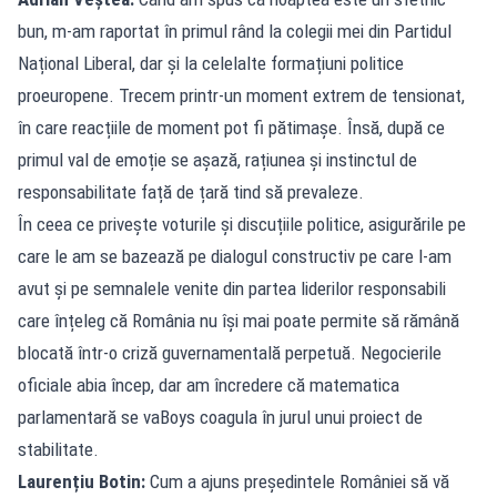
bun, m-am raportat în primul rând la colegii mei din Partidul
Național Liberal, dar și la celelalte formațiuni politice
proeuropene. Trecem printr-un moment extrem de tensionat,
în care reacțiile de moment pot fi pătimașe. Însă, după ce
primul val de emoție se așază, rațiunea și instinctul de
responsabilitate față de țară tind să prevaleze.
În ceea ce privește voturile și discuțiile politice, asigurările pe
care le am se bazează pe dialogul constructiv pe care l-am
avut și pe semnalele venite din partea liderilor responsabili
care înțeleg că România nu își mai poate permite să rămână
blocată într-o criză guvernamentală perpetuă. Negocierile
oficiale abia încep, dar am încredere că matematica
parlamentară se vaBoys coagula în jurul unui proiect de
stabilitate.
Laurențiu Botin:
Cum a ajuns președintele României să vă