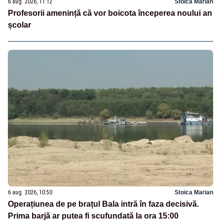
6 aug. 2026, 11:12
Stoica Marian
Profesorii amenință că vor boicota începerea noului an
școlar
6 aug. 2026, 10:50
Stoica Marian
Operațiunea de pe brațul Bala intră în faza decisivă.
Prima barjă ar putea fi scufundată la ora 15:00