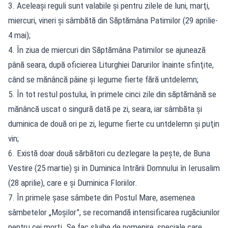
3. Aceleaşi reguli sunt valabile şi pentru zilele de luni, marţi,
miercuri, vineri şi sâmbătă din Săptămâna Patimilor (29 aprilie-
4 mai);
4. În ziua de miercuri din Săptămâna Patimilor se ajunează
până seara, după oficierea Liturghiei Darurilor înainte sfinţite,
când se mănâncă pâine şi legume fierte fără untdelemn;
5. În tot restul postului, în primele cinci zile din săptămână se
mănâncă uscat o singură dată pe zi, seara, iar sâmbăta şi
duminica de două ori pe zi, legume fierte cu untdelemn şi puţin
vin;
6. Există doar două sărbători cu dezlegare la peşte, de Buna
Vestire (25 martie) şi în Duminica Intrării Domnului în Ierusalim
(28 aprilie), care e şi Duminica Floriilor.
7. În primele şase sâmbete din Postul Mare, asemenea
sâmbetelor „Moşilor”, se recomandă intensificarea rugăciunilor
pentru cei morţi. Se fac slujbe de pomenire, speciale care