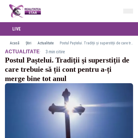
LIVE
Acasă
Știri
Actualitate
Postul Paștelui. Tradiţii şi superstiţii de care trebuie să ții cont pentru a-ți merge bine tot anul
·
ACTUALITATE
3 min citire
Postul Paștelui. Tradiţii şi superstiţii de
care trebuie să ții cont pentru a-ți
merge bine tot anul