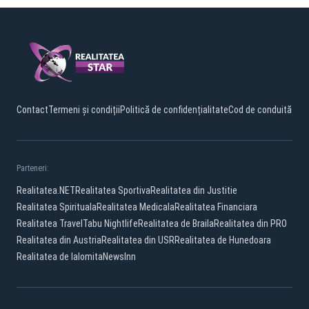
Contact
Termeni și condiții
Politică de confidențialitate
Cod de conduită
Parteneri:
Realitatea.NET
Realitatea Sportiva
Realitatea din Justitie
Realitatea Spirituala
Realitatea Medicala
Realitatea Financiara
Realitatea Travel
Tabu Nightlife
Realitatea de Braila
Realitatea din PRO
Realitatea din Austria
Realitatea din USR
Realitatea de Hunedoara
Realitatea de Ialomita
NewsInn