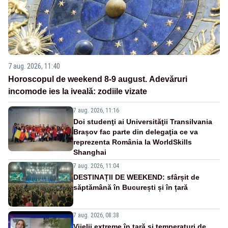
7 aug. 2026, 11:40
Horoscopul de weekend 8-9 august. Adevăruri
incomode ies la iveală: zodiile vizate
7 aug. 2026, 11:16
Doi studenţi ai Universităţii Transilvania
Brașov fac parte din delegaţia ce va
reprezenta România la WorldSkills
Shanghai
7 aug. 2026, 11:04
DESTINAȚII DE WEEKEND: sfârșit de
săptămână în București și în țară
7 aug. 2026, 08:38
Vijelii extreme în țară și temperaturi de