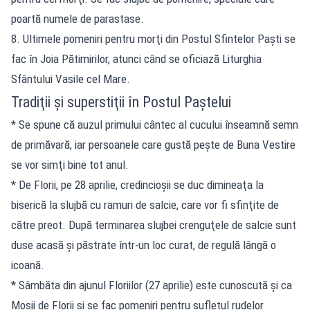
poartă numele de parastase.
8. Ultimele pomeniri pentru morţi din Postul Sfintelor Paşti se
fac în Joia Pătimirilor, atunci când se oficiază Liturghia
Sfântului Vasile cel Mare.
Tradiţii şi superstiţii în Postul Paştelui
* Se spune că auzul primului cântec al cucului înseamnă semn
de primăvară, iar persoanele care gustă peşte de Buna Vestire
se vor simţi bine tot anul.
* De Florii, pe 28 aprilie, credincioşii se duc dimineaţa la
biserică la slujbă cu ramuri de salcie, care vor fi sfinţite de
către preot. După terminarea slujbei crenguţele de salcie sunt
duse acasă şi păstrate într-un loc curat, de regulă lângă o
icoană.
* Sâmbăta din ajunul Floriilor (27 aprilie) este cunoscută şi ca
Moşii de Florii şi se fac pomeniri pentru sufletul rudelor