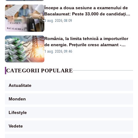
Începe a doua sesiune a examenului de
Bacalaureat: Peste 33.000 de candidaţi
înscrişi
3 aug. 2026, 08:09
România, la limita tehnică a importurilor
de energie. Prețurile cresc alarmant -
Analiză Realitatea Plus
1 aug. 2026, 09:46
CATEGORII POPULARE
Actualitate
Monden
Lifestyle
Vedete