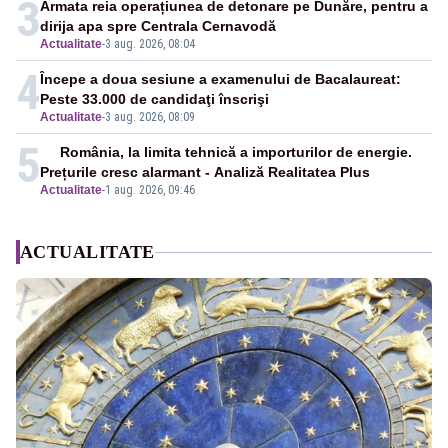
3
Armata reia operațiunea de detonare pe Dunăre, pentru a
dirija apa spre Centrala Cernavodă
Actualitate
-
3 aug. 2026, 08:04
4
Începe a doua sesiune a examenului de Bacalaureat:
Peste 33.000 de candidaţi înscrişi
Actualitate
-
3 aug. 2026, 08:09
5
România, la limita tehnică a importurilor de energie.
Prețurile cresc alarmant - Analiză Realitatea Plus
Actualitate
-
1 aug. 2026, 09:46
ACTUALITATE