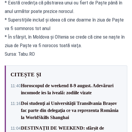
* Există credinţa că păstrarea unui ou fiert de Paşte până în
anul următor poate prezice norocul.
* Superstiţiile includ şi ideea că cine doarme în ziua de Paşte
va fi somnoros tot anul
* În sfârşit, în Moldova şi Oltenia se crede că cine se naşte în
ziua de Paşte va fi norocos toată viaţa.
Sursa: Tabu.RO
CITEȘTE ȘI
Horoscopul de weekend 8-9 august. Adevăruri
11:40
incomode ies la iveală: zodiile vizate
Doi studenţi ai Universităţii Transilvania Brașov
11:16
fac parte din delegaţia ce va reprezenta România
la WorldSkills Shanghai
DESTINAȚII DE WEEKEND: sfârșit de
11:04