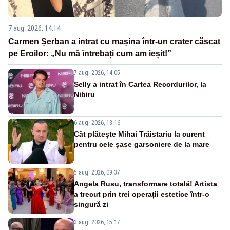
7 aug. 2026, 14:14
Carmen Șerban a intrat cu mașina într-un crater căscat
pe Eroilor: „Nu mă întrebați cum am ieșit!”
7 aug. 2026, 14:05
Selly a intrat în Cartea Recordurilor, la
Nibiru
6 aug. 2026, 13:16
Cât plătește Mihai Trăistariu la curent
pentru cele șase garsoniere de la mare
5 aug. 2026, 09:37
Angela Rusu, transformare totală! Artista
a trecut prin trei operații estetice într-o
singură zi
3 aug. 2026, 15:17