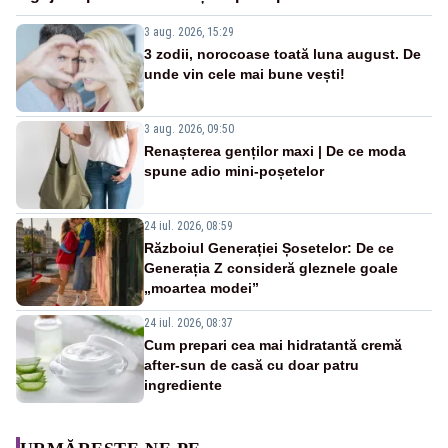
3 aug. 2026, 15:29
3 zodii, norocoase toată luna august. De
unde vin cele mai bune vești!
3 aug. 2026, 09:50
Renașterea genților maxi | De ce moda
spune adio mini-poșetelor
24 iul. 2026, 08:59
Războiul Generației Șosetelor: De ce
Generația Z consideră gleznele goale
„moartea modei”
24 iul. 2026, 08:37
Cum prepari cea mai hidratantă cremă
after-sun de casă cu doar patru
ingrediente