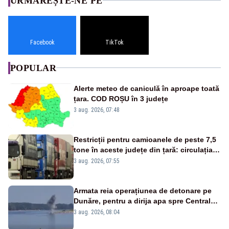
URMĂREȘTE-NE PE
Facebook
TikTok
POPULAR
Alerte meteo de caniculă în aproape toată
țara. COD ROȘU în 3 județe
3 aug. 2026, 07:48
Restricții pentru camioanele de peste 7,5
tone în aceste județe din țară: circulația
este interzisă luni, între orele 12:00 și
3 aug. 2026, 07:55
20:00
Armata reia operațiunea de detonare pe
Dunăre, pentru a dirija apa spre Centrala
Cernavodă
3 aug. 2026, 08:04