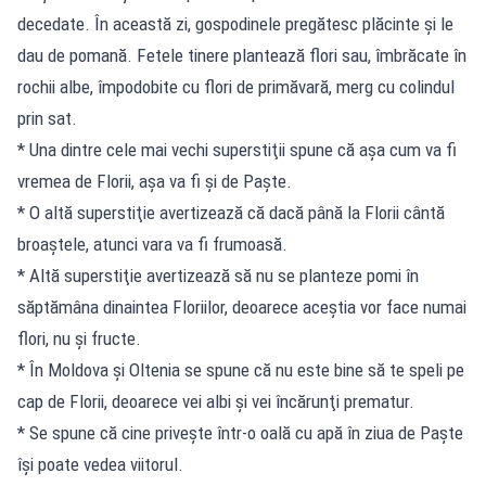
decedate. În această zi, gospodinele pregătesc plăcinte şi le
dau de pomană. Fetele tinere plantează flori sau, îmbrăcate în
rochii albe, împodobite cu flori de primăvară, merg cu colindul
prin sat.
* Una dintre cele mai vechi superstiţii spune că aşa cum va fi
vremea de Florii, aşa va fi şi de Paşte.
* O altă superstiţie avertizează că dacă până la Florii cântă
broaştele, atunci vara va fi frumoasă.
* Altă superstiţie avertizează să nu se planteze pomi în
săptămâna dinaintea Floriilor, deoarece aceştia vor face numai
flori, nu şi fructe.
* În Moldova şi Oltenia se spune că nu este bine să te speli pe
cap de Florii, deoarece vei albi şi vei încărunţi prematur.
* Se spune că cine priveşte într-o oală cu apă în ziua de Paşte
îşi poate vedea viitorul.