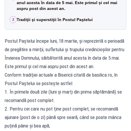
anul acesta în data de 5 mai. Este primul și cel mai
aspru post din acest an.
Tradiţii şi superstiţii în Postul Paştelui
2
Postul Paştelui începe luni, 18 martie, şi reprezintă o perioadă
de pregătire a minţii, sufletului şi trupului credincioşilor pentru
Învierea Domnului, sărbătorită anul acesta în data de 5 mai.
Este primul și cel mai aspru post din acest an.
Conform tradiţiei actuale a Bisericii citată de basilica.ro, în
Postul Paştelui se posteşte astfel:
1. În primele două zile (luni şi marţi din prima săptămână) se
recomandă post complet.
2. Pentru cei care nu pot ţine post complet, se recomandă
ajunare (post de o zi) până spre seară, când se poate mânca
puţină pâine şi bea apă;