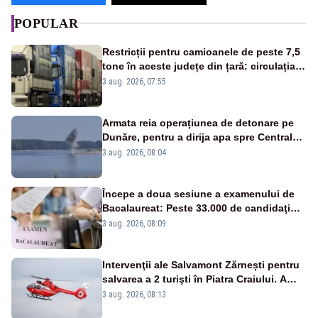
POPULAR
Restricții pentru camioanele de peste 7,5
tone în aceste județe din țară: circulația
este interzisă luni, între orele 12:00 și
3 aug. 2026, 07:55
20:00
Armata reia operațiunea de detonare pe
Dunăre, pentru a dirija apa spre Centrala
Cernavodă
3 aug. 2026, 08:04
Începe a doua sesiune a examenului de
Bacalaureat: Peste 33.000 de candidaţi
înscrişi
3 aug. 2026, 08:09
Intervenţii ale Salvamont Zărnești pentru
salvarea a 2 turişti în Piatra Craiului. A
fost solicitat elicopterul SMURD
3 aug. 2026, 08:13