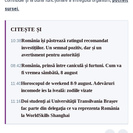
sursei.
CITEȘTE ȘI
România își păstrează ratingul recomandat
10:38
investițiilor. Un semnal pozitiv, dar și un
avertisment pentru autorități
România, prinsă între caniculă și furtuni. Cum va
08:42
fi vremea sâmbătă, 8 august
Horoscopul de weekend 8-9 august. Adevăruri
11:40
incomode ies la iveală: zodiile vizate
Doi studenţi ai Universităţii Transilvania Brașov
11:16
fac parte din delegaţia ce va reprezenta România
la WorldSkills Shanghai