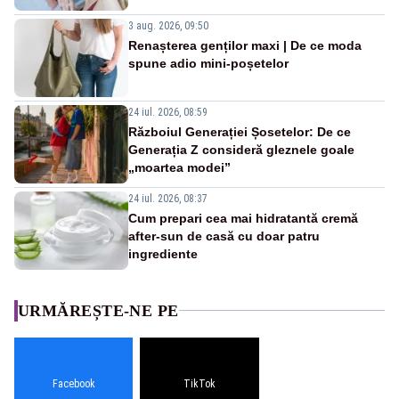
3 aug. 2026, 09:50
Renașterea genților maxi | De ce moda
spune adio mini-poșetelor
24 iul. 2026, 08:59
Războiul Generației Șosetelor: De ce
Generația Z consideră gleznele goale
„moartea modei”
24 iul. 2026, 08:37
Cum prepari cea mai hidratantă cremă
after-sun de casă cu doar patru
ingrediente
URMĂREȘTE-NE PE
Facebook
TikTok