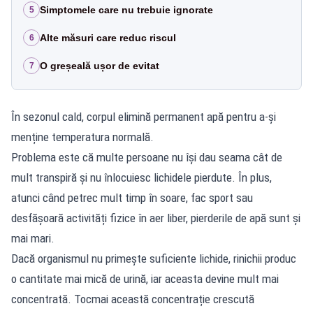
Simptomele care nu trebuie ignorate
5
Alte măsuri care reduc riscul
6
O greșeală ușor de evitat
7
În sezonul cald, corpul elimină permanent apă pentru a-și
menține temperatura normală.
Problema este că multe persoane nu își dau seama cât de
mult transpiră și nu înlocuiesc lichidele pierdute. În plus,
atunci când petrec mult timp în soare, fac sport sau
desfășoară activități fizice în aer liber, pierderile de apă sunt și
mai mari.
Dacă organismul nu primește suficiente lichide, rinichii produc
o cantitate mai mică de urină, iar aceasta devine mult mai
concentrată. Tocmai această concentrație crescută