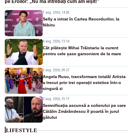
pe Eroilor: „Nu mă întrebați cum am ieșit!”
7 aug. 2026, 14:05
Selly a intrat în Cartea Recordurilor, la
Nibiru
6 aug. 2026, 13:16
Cât plătește Mihai Trăistariu la curent
pentru cele șase garsoniere de la mare
5 aug. 2026, 09:37
Angela Rusu, transformare totală! Artista
a trecut prin trei operații estetice într-o
singură zi
3 aug. 2026, 15:17
Semnificația ascunsă a colierului pe care
Cătălin Zmărăndescu îl poartă în jurul
gâtului
LIFESTYLE