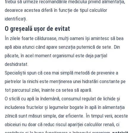
trebui să urmeze recomandările medicului privind alimentația,
deoarece acestea diferă în funcție de tipul calculilor
identificați.
O greșeală ușor de evitat
În zilele foarte călduroase, mulți oameni își amintesc să bea
apă abia atunci când apare senzația puternică de sete. Din
păcate, în acel moment organismul este deja parțial
deshidratat.
Specialiștii spun că cea mai simplă metodă de prevenire a
pietrelor la rinichi este menținerea unei hidratări constante pe
tot parcursul zilei, înainte ca setea să apară.
O sticlă cu apă la îndemână, consumul regulat de lichide și
includerea fructelor și legumelor bogate în apă în alimentația
zilnică sunt măsuri simple, dar eficiente. În timpul verii, aceste
obiceiuri nu doar că reduc riscul apariției calculilor renali, ci
contribuie și la buna funcționare a întregului organism,
potrivit