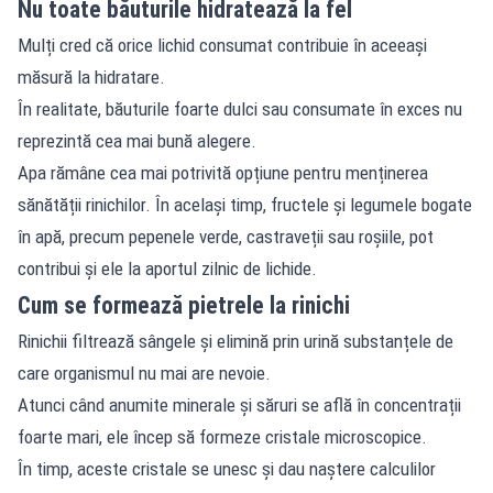
Nu toate băuturile hidratează la fel
Mulți cred că orice lichid consumat contribuie în aceeași
măsură la hidratare.
În realitate, băuturile foarte dulci sau consumate în exces nu
reprezintă cea mai bună alegere.
Apa rămâne cea mai potrivită opțiune pentru menținerea
sănătății rinichilor. În același timp, fructele și legumele bogate
în apă, precum pepenele verde, castraveții sau roșiile, pot
contribui și ele la aportul zilnic de lichide.
Cum se formează pietrele la rinichi
Rinichii filtrează sângele și elimină prin urină substanțele de
care organismul nu mai are nevoie.
Atunci când anumite minerale și săruri se află în concentrații
foarte mari, ele încep să formeze cristale microscopice.
În timp, aceste cristale se unesc și dau naștere calculilor