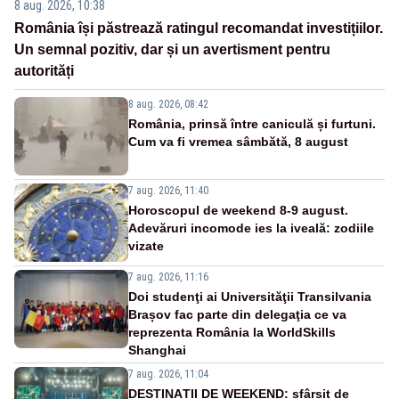
8 aug. 2026, 10:38
România își păstrează ratingul recomandat investițiilor.
Un semnal pozitiv, dar și un avertisment pentru
autorități
8 aug. 2026, 08:42
România, prinsă între caniculă și furtuni.
Cum va fi vremea sâmbătă, 8 august
7 aug. 2026, 11:40
Horoscopul de weekend 8-9 august.
Adevăruri incomode ies la iveală: zodiile
vizate
7 aug. 2026, 11:16
Doi studenţi ai Universităţii Transilvania
Brașov fac parte din delegaţia ce va
reprezenta România la WorldSkills
Shanghai
7 aug. 2026, 11:04
DESTINAȚII DE WEEKEND: sfârșit de