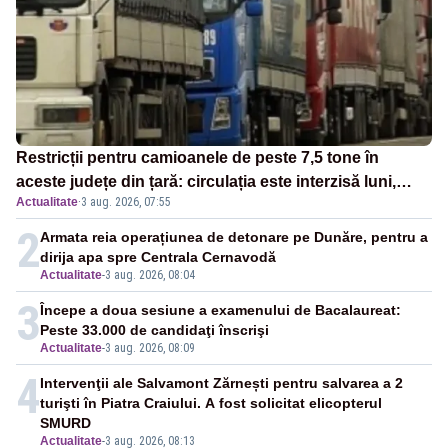
Restricții pentru camioanele de peste 7,5 tone în
aceste județe din țară: circulația este interzisă luni,
Actualitate
·
3 aug. 2026, 07:55
între orele 12:00 și 20:00
2
Armata reia operațiunea de detonare pe Dunăre, pentru a
dirija apa spre Centrala Cernavodă
Actualitate
-
3 aug. 2026, 08:04
3
Începe a doua sesiune a examenului de Bacalaureat:
Peste 33.000 de candidaţi înscrişi
Actualitate
-
3 aug. 2026, 08:09
4
Intervenţii ale Salvamont Zărnești pentru salvarea a 2
turişti în Piatra Craiului. A fost solicitat elicopterul
SMURD
Actualitate
-
3 aug. 2026, 08:13