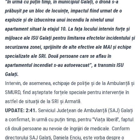
”În urmă cu puțin timp, în municipiul Galați, o dronă s-a
prăbușit pe un bloc de locuințe, impactul fiind urmat de o
explozie și de izbucnirea unui incendiu la nivelul unui
apartament situat la etajul 10. La fața locului intervin forțe și
mijloace ale ISU Galați pentru limitarea efectelor incidentului și
securizarea zonei, sprijinite de alte efective ale MAI și echipe
specializate ale SRI. Două persoane care se aflau în
apartamentul incendiat s-au autoevacuat”, a transmis ISU
Galați.
Intervin, de asemenea, echipaje de poliție și de la Ambulanță și
SMURD, find așteptate forțele speciale pentru intervenție în
astfel de situații de la SRI și Armată.
UPDATE: 2:41.
Serviciul Judeţean de Ambulanţă (SAJ) Galați
a confirmat, în urmă cu puțin timp, pentru "Viața liberă", faptul
că două persoane au nevoie de îngrijiri de medicale. Conform
directorului SAJ Galați, Daniela Enciu, este vorba despre o