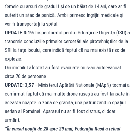
femeie cu arsuri de gradul I și de un băiat de 14 ani, care ar fi
suferit un atac de panică. Ambii primesc îngrijiri medicale și
vor fi transportați la spital.
UPDATE 3:19:
Inspectoratul pentru Situaţii de Urgenţă (ISU) a
transmis concluziile primelor cercetări ale pirotehniștilor de la
SRI la fața locului, care indică faptul că nu mai există risc de
explozie.
Din imobilul afectat au fost evacuate ori s-au autoevacuat
circa 70 de persoane.
UPDATE: 3,57
- Ministerul Apărării Naționale (MApN) tocmai a
confirmat faptul că mai multe drone rusești au fost lansate în
această noapte în zona de graniță, una pătrunzând în spațiul
aerian al Românei. Aparatul nu ar fi fost distrus, ci doar
urmărit,
”În cursul nopții de 28 spre 29 mai, Federația Rusă a reluat