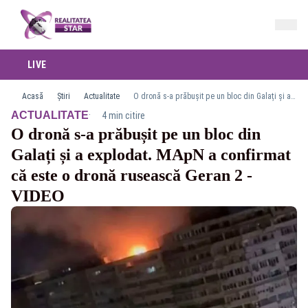
LIVE
Acasă
Știri
Actualitate
O dronă s-a prăbușit pe un bloc din Galați și a explodat. MApN a confirmat că este o dronă rusească Geran 2 - VIDEO
·
ACTUALITATE
4 min citire
O dronă s-a prăbușit pe un bloc din
Galați și a explodat. MApN a confirmat
că este o dronă rusească Geran 2 -
VIDEO