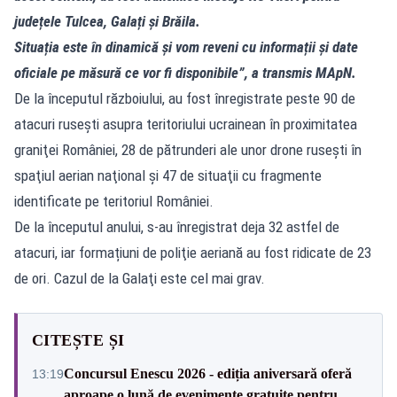
județele Tulcea, Galați și Brăila.
Situația este în dinamică și vom reveni cu informații și date
oficiale pe măsură ce vor fi disponibile”, a transmis MApN.
De la începutul războiului, au fost înregistrate peste 90 de
atacuri ruseşti asupra teritoriului ucrainean în proximitatea
graniţei României, 28 de pătrunderi ale unor drone ruseşti în
spaţiul aerian naţional şi 47 de situaţii cu fragmente
identificate pe teritoriul României.
De la începutul anului, s-au înregistrat deja 32 astfel de
atacuri, iar formațiuni de poliţie aeriană au fost ridicate de 23
de ori. Cazul de la Galaţi este cel mai grav.
CITEȘTE ȘI
Concursul Enescu 2026 - ediția aniversară oferă
13:19
aproape o lună de evenimente gratuite pentru