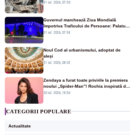
31 iul. 2026, 07:50
Guvernul marchează Ziua Mondială
împotriva Traficului de Persoane: Palatul
Victoria, iluminat în albastru
31 iul. 2026, 07:58
Noul Cod al urbanismului, adoptat de
aleși
31 iul. 2026, 08:03
Zendaya a furat toate privirile la premiera
noului „Spider-Man”! Rochia inspirată de
pânza de păianjen a făcut senzație
30 iul. 2026, 18:56
CATEGORII POPULARE
Actualitate