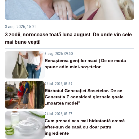
3 aug. 2026, 15:29
3 zodii, norocoase toată luna august. De unde vin cele
mai bune vești!
3 aug. 2026, 09:50
Renașterea genților maxi | De ce moda
spune adio mini-poșetelor
24 iul. 2026, 08:59
Războiul Generației Șosetelor: De ce
Generația Z consideră gleznele goale
„moartea modei”
24 iul. 2026, 08:37
Cum prepari cea mai hidratantă cremă
after-sun de casă cu doar patru
ingrediente