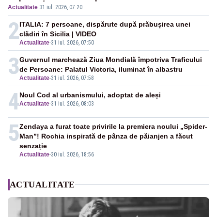
Actualitate
·
31 iul. 2026, 07:20
2
ITALIA: 7 persoane, dispărute după prăbușirea unei
clădiri în Sicilia | VIDEO
Actualitate
-
31 iul. 2026, 07:50
3
Guvernul marchează Ziua Mondială împotriva Traficului
de Persoane: Palatul Victoria, iluminat în albastru
Actualitate
-
31 iul. 2026, 07:58
4
Noul Cod al urbanismului, adoptat de aleși
Actualitate
-
31 iul. 2026, 08:03
5
Zendaya a furat toate privirile la premiera noului „Spider-
Man”! Rochia inspirată de pânza de păianjen a făcut
senzație
Actualitate
-
30 iul. 2026, 18:56
ACTUALITATE