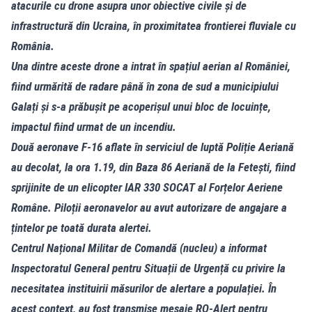
atacurile cu drone asupra unor obiective civile și de
infrastructură din Ucraina, în proximitatea frontierei fluviale cu
România.
Una dintre aceste drone a intrat în spațiul aerian al României,
fiind urmărită de radare până în zona de sud a municipiului
Galați și s-a prăbușit pe acoperișul unui bloc de locuințe,
impactul fiind urmat de un incendiu.
Două aeronave F-16 aflate în serviciul de luptă Poliție Aeriană
au decolat, la ora 1.19, din Baza 86 Aeriană de la Fetești, fiind
sprijinite de un elicopter IAR 330 SOCAT al Forțelor Aeriene
Române. Piloții aeronavelor au avut autorizare de angajare a
țintelor pe toată durata alertei.
Centrul Național Militar de Comandă (nucleu) a informat
Inspectoratul General pentru Situații de Urgență cu privire la
necesitatea instituirii măsurilor de alertare a populației. În
acest context, au fost transmise mesaje RO-Alert pentru