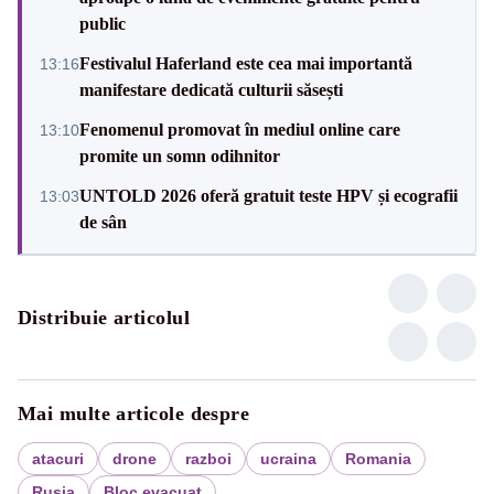
public
Festivalul Haferland este cea mai importantă
13:16
manifestare dedicată culturii săsești
Fenomenul promovat în mediul online care
13:10
promite un somn odihnitor
UNTOLD 2026 oferă gratuit teste HPV și ecografii
13:03
de sân
Distribuie articolul
Mai multe articole despre
atacuri
drone
razboi
ucraina
Romania
Rusia
Bloc evacuat