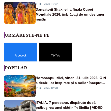
21 iul. 2026, 10:22
Dansatorii Shakirei la finala Cupei
Mondiale 2026, îmbrăcați de un designer
român
URMĂREȘTE-NE PE
Facebook
TikTok
POPULAR
Horoscopul zilei, vineri, 31 iulie 2026. O zi
a deciziilor inspirate și a noilor începuturi.
Vezi zodiile vizate
31 iul. 2026, 07:20
ITALIA: 7 persoane, dispărute după
prăbușirea unei clădiri în Sicilia | VIDEO