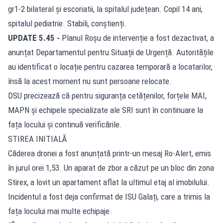
gr1-2 bilateral și escoriatii, la spitalul județean. Copil 14 ani,
spitalul pediatrie. Stabili, conștienți.
UPDATE 5.45 -
Planul Roșu de intervenție a fost dezactivat, a
anunțat Departamentul pentru Situații de Urgență. Autoritățile
au identificat o locație pentru cazarea temporară a locatarilor,
însă la acest moment nu sunt persoane relocate.
DSU precizează că pentru siguranța cetățenilor, forțele MAI,
MAPN și echipele specializate ale SRI sunt în continuare la
fața locului și continuă verificările.
STIREA INITIALĂ
Căderea dronei a fost anunțată printr-un mesaj Ro-Alert, emis
în jurul orei 1,53. Un aparat de zbor a căzut pe un bloc din zona
Stirex, a lovit un apartament aflat la ultimul etaj al imobilului.
Incidentul a fost deja confirmat de ISU Galați, care a trimis la
fața locului mai multe echipaje.