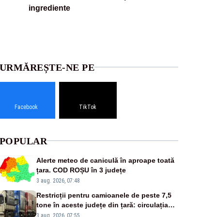
ingrediente
URMĂREȘTE-NE PE
Facebook
TikTok
POPULAR
Alerte meteo de caniculă în aproape toată
țara. COD ROȘU în 3 județe
3 aug. 2026, 07:48
Restricții pentru camioanele de peste 7,5
tone în aceste județe din țară: circulația
este interzisă luni, între orele 12:00 și
3 aug. 2026, 07:55