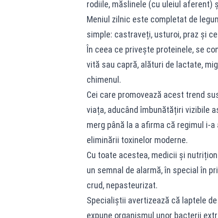
rodiile, măslinele (cu uleiul aferent) 
Meniul zilnic este completat de legu
simple: castraveți, usturoi, praz și c
În ceea ce privește proteinele, se co
vită sau capră, alături de lactate, mi
chimenul.
Cei care promovează acest trend susț
viața, aducând îmbunătățiri vizibile as
merg până la a afirma că regimul i-a a
eliminării toxinelor moderne.
Cu toate acestea, medicii și nutrițio
un semnal de alarmă, în special în pr
crud, nepasteurizat.
Specialiștii avertizează că laptele de 
expune organismul unor bacterii extr