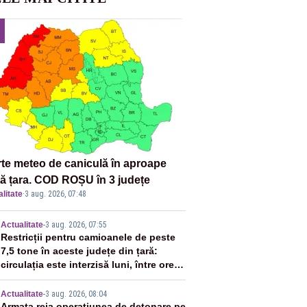
rte meteo de caniculă în aproape
tă țara. COD ROȘU în 3 județe
litate
·
3 aug. 2026, 07:48
2
Actualitate
-
3 aug. 2026, 07:55
Restricții pentru camioanele de peste
7,5 tone în aceste județe din țară:
circulația este interzisă luni, între orele
12:00 și 20:00
Actualitate
-
3 aug. 2026, 08:04
Armata reia operațiunea de detonare pe