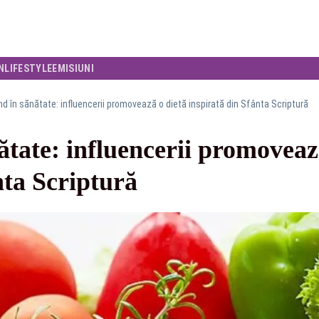
N
LIFESTYLE
EMISIUNI
nd în sănătate: influencerii promovează o dietă inspirată din Sfânta Scriptură
ătate: influencerii promoveaz
nta Scriptură