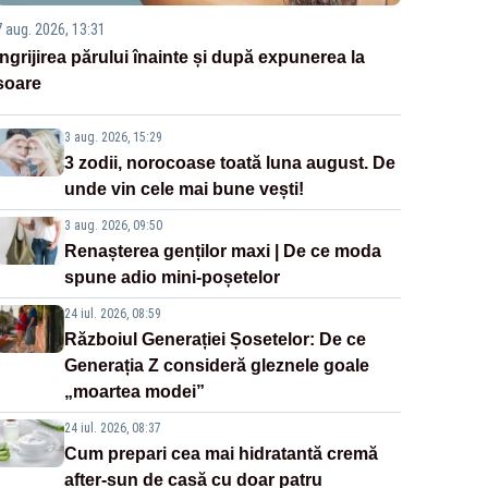
7 aug. 2026, 13:31
Îngrijirea părului înainte și după expunerea la
soare
3 aug. 2026, 15:29
3 zodii, norocoase toată luna august. De
unde vin cele mai bune vești!
3 aug. 2026, 09:50
Renașterea genților maxi | De ce moda
spune adio mini-poșetelor
24 iul. 2026, 08:59
Războiul Generației Șosetelor: De ce
Generația Z consideră gleznele goale
„moartea modei”
24 iul. 2026, 08:37
Cum prepari cea mai hidratantă cremă
after-sun de casă cu doar patru