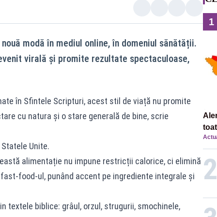
1
o nouă modă în mediul online, în domeniul sănătății.
devenit virală și promite rezultate spectaculoase,
ate în Sfintele Scripturi, acest stil de viață nu promite
tare cu natura și o stare generală de bine, scrie
Ale
toa
Actua
 Statele Unite.
eastă alimentație nu impune restricții calorice, ci elimină
fast-food-ul, punând accent pe ingrediente integrale și
 textele biblice: grâul, orzul, strugurii, smochinele,