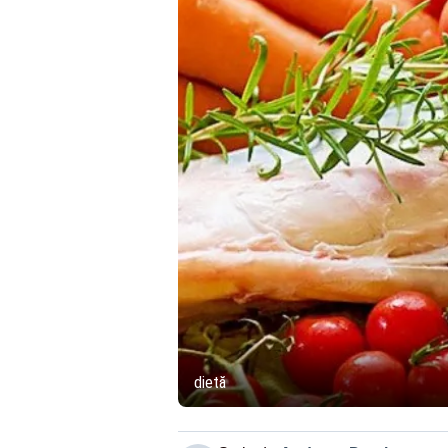
dietă