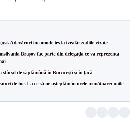
t. Adevăruri incomode ies la iveală: zodiile vizate
ransilvania Brașov fac parte din delegaţia ce va reprezenta
hai
șit de săptămână în București și în țară
raturi de foc. La ce să ne așteptăm în orele următoare: noile