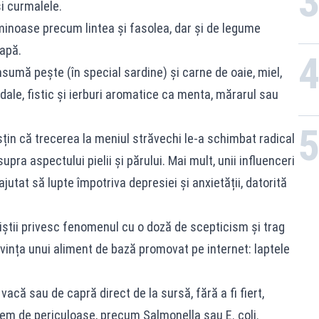
și curmalele.
minoase precum lintea și fasolea, dar și de legume
eapă.
nsumă pește (în special sardine) și carne de oaie, miel,
gdale, fistic și ierburi aromatice ca menta, mărarul sau
in că trecerea la meniul străvechi le-a schimbat radical
upra aspectului pielii și părului. Mai mult, unii influenceri
jutat să lupte împotriva depresiei și anxietății, datorită
niștii privesc fenomenul cu o doză de scepticism și trag
ivința unui aliment de bază promovat pe internet: laptele
vacă sau de capră direct de la sursă, fără a fi fiert,
em de periculoase, precum Salmonella sau E. coli.