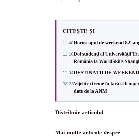
CITEȘTE ȘI
Horoscopul de weekend 8-9 augus
11:40
Doi studenţi ai Universităţii T
11:16
România la WorldSkills Shang
DESTINAȚII DE WEEKEND: sfâr
11:04
Vijelii extreme în țară și tempe
08:38
date de la ANM
Distribuie articolul
Mai multe articole despre