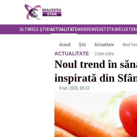
ULTIMELE ȘTIRI
ACTUALITATE
MONDEN
VEDETE
TRAVEL
EXTER
Acasă
Știri
Actualitate
Noul tre
·
ACTUALITATE
2 min citire
Noul trend în săn
inspirată din Sfâ
8 iun. 2026, 08:33