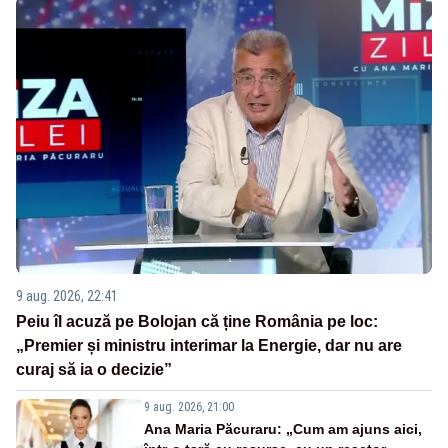
9 aug. 2026, 22:41
Peiu îl acuză pe Bolojan că ține România pe loc:
„Premier și ministru interimar la Energie, dar nu are
curaj să ia o decizie”
9 aug. 2026, 21:00
Ana Maria Păcuraru: „Cum am ajuns aici,