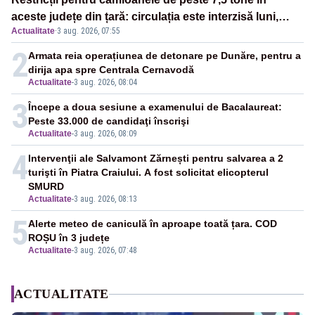
aceste județe din țară: circulația este interzisă luni,
Actualitate
·
3 aug. 2026, 07:55
între orele 12:00 și 20:00
2
Armata reia operațiunea de detonare pe Dunăre, pentru a
dirija apa spre Centrala Cernavodă
Actualitate
-
3 aug. 2026, 08:04
3
Începe a doua sesiune a examenului de Bacalaureat:
Peste 33.000 de candidaţi înscrişi
Actualitate
-
3 aug. 2026, 08:09
4
Intervenţii ale Salvamont Zărnești pentru salvarea a 2
turişti în Piatra Craiului. A fost solicitat elicopterul
SMURD
Actualitate
-
3 aug. 2026, 08:13
5
Alerte meteo de caniculă în aproape toată țara. COD
ROȘU în 3 județe
Actualitate
-
3 aug. 2026, 07:48
ACTUALITATE