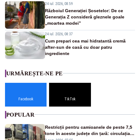
24 iul. 2026, 08:59
Războiul Generației Șosetelor: De ce
Generația Z consideră gleznele goale
„moartea modei”
24 iul. 2026, 08:37
Cum prepari cea mai hidratantă cremă
after-sun de casă cu doar patru
ingrediente
URMĂREȘTE-NE PE
Facebook
TikTok
POPULAR
Restricții pentru camioanele de peste 7,5
tone în aceste județe din țară: circulația
este interzisă luni, între orele 12:00 și