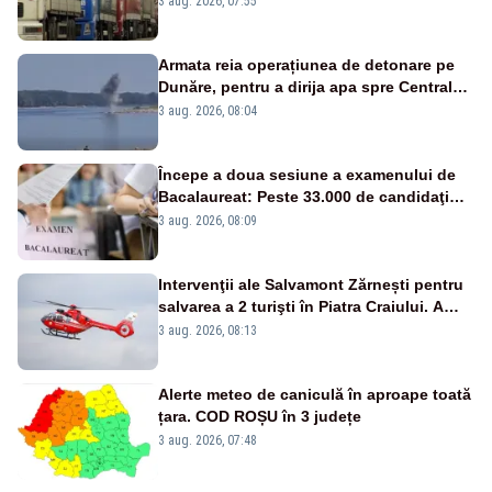
3 aug. 2026, 07:55
20:00
Armata reia operațiunea de detonare pe
Dunăre, pentru a dirija apa spre Centrala
Cernavodă
3 aug. 2026, 08:04
Începe a doua sesiune a examenului de
Bacalaureat: Peste 33.000 de candidaţi
înscrişi
3 aug. 2026, 08:09
Intervenţii ale Salvamont Zărnești pentru
salvarea a 2 turişti în Piatra Craiului. A
fost solicitat elicopterul SMURD
3 aug. 2026, 08:13
Alerte meteo de caniculă în aproape toată
țara. COD ROȘU în 3 județe
3 aug. 2026, 07:48