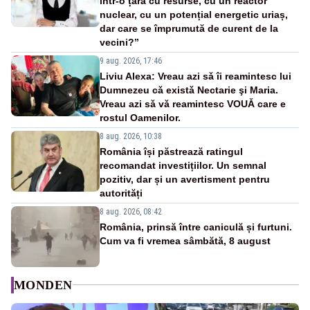
într-o țară cu resurse, cu un reactor
nuclear, cu un potențial energetic uriaș,
dar care se împrumută de curent de la
vecini?”
9 aug. 2026, 17:46
Liviu Alexa: Vreau azi sǎ îi reamintesc lui
Dumnezeu cǎ existǎ Nectarie şi Maria.
Vreau azi sǎ vǎ reamintesc VOUǍ care e
rostul Oamenilor.
8 aug. 2026, 10:38
România își păstrează ratingul
recomandat investițiilor. Un semnal
pozitiv, dar și un avertisment pentru
autorități
8 aug. 2026, 08:42
România, prinsă între caniculă și furtuni.
Cum va fi vremea sâmbătă, 8 august
MONDEN