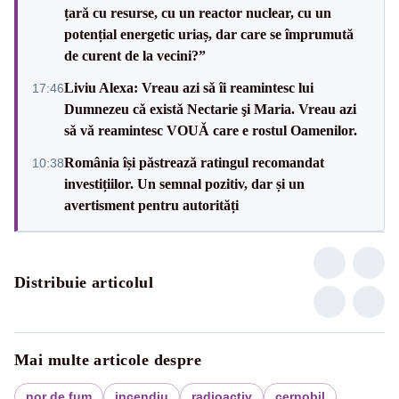
țară cu resurse, cu un reactor nuclear, cu un
potențial energetic uriaș, dar care se împrumută
de curent de la vecini?”
Liviu Alexa: Vreau azi sǎ îi reamintesc lui
17:46
Dumnezeu cǎ existǎ Nectarie şi Maria. Vreau azi
sǎ vǎ reamintesc VOUǍ care e rostul Oamenilor.
România își păstrează ratingul recomandat
10:38
investițiilor. Un semnal pozitiv, dar și un
avertisment pentru autorități
Distribuie articolul
Mai multe articole despre
nor de fum
incendiu
radioactiv
cernobil