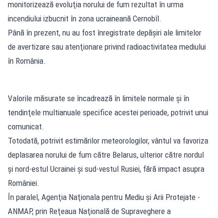
monitorizează evoluţia norului de fum rezultat în urma
incendiului izbucnit în zona ucraineană Cernobîl.
Până în prezent, nu au fost înregistrate depăşiri ale limitelor
de avertizare sau atenţionare privind radioactivitatea mediului
în România.
Valorile măsurate se încadrează în limitele normale şi în
tendinţele multianuale specifice acestei perioade, potrivit unui
comunicat.
Totodată, potrivit estimărilor meteorologilor, vântul va favoriza
deplasarea norului de fum către Belarus, ulterior către nordul
şi nord-estul Ucrainei şi sud-vestul Rusiei, fără impact asupra
României.
În paralel, Agenţia Naţionala pentru Mediu şi Arii Protejate -
ANMAP, prin Reţeaua Naţională de Supraveghere a