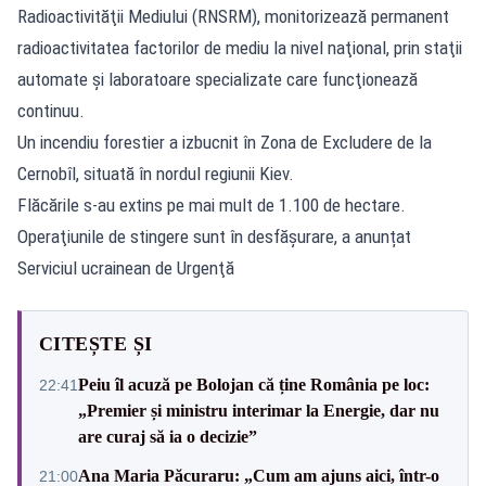
Radioactivităţii Mediului (RNSRM), monitorizează permanent
radioactivitatea factorilor de mediu la nivel naţional, prin staţii
automate şi laboratoare specializate care funcţionează
continuu.
Un incendiu forestier a izbucnit în Zona de Excludere de la
Cernobîl, situată în nordul regiunii Kiev.
Flăcările s-au extins pe mai mult de 1.100 de hectare.
Operaţiunile de stingere sunt în desfășurare, a anunțat
Serviciul ucrainean de Urgenţă
CITEȘTE ȘI
Peiu îl acuză pe Bolojan că ține România pe loc:
22:41
„Premier și ministru interimar la Energie, dar nu
are curaj să ia o decizie”
Ana Maria Păcuraru: „Cum am ajuns aici, într-o
21:00