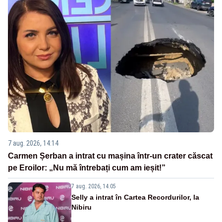
7 aug. 2026, 14:14
Carmen Șerban a intrat cu mașina într-un crater căscat
pe Eroilor: „Nu mă întrebați cum am ieșit!”
7 aug. 2026, 14:05
Selly a intrat în Cartea Recordurilor, la
Nibiru