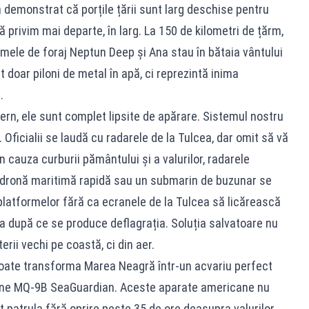
 demonstrat că porțile țării sunt larg deschise pentru
 privim mai departe, în larg. La 150 de kilometri de țărm,
ormele de foraj Neptun Deep și Ana stau în bătaia vântului
t doar piloni de metal în apă, ci reprezintă inima
.
dern, ele sunt complet lipsite de apărare. Sistemul nostru
Oficialii se laudă cu radarele de la Tulcea, dar omit să vă
 cauza curburii pământului și a valurilor, radarele
 O dronă maritimă rapidă sau un submarin de buzunar se
i platformelor fără ca ecranele de la Tulcea să licărească
 după ce se produce deflagrația. Soluția salvatoare nu
rii vechi pe coastă, ci din aer.
poate transforma Marea Neagră într-un acvariu perfect
dine MQ-9B SeaGuardian. Aceste aparate americane nu
t patrula fără oprire peste 35 de ore deasupra valurilor,