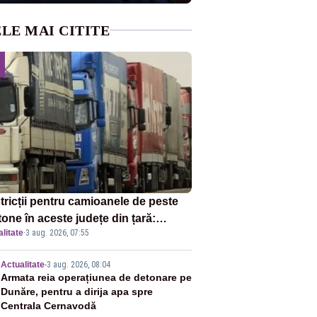
LE MAI CITITE
tricții pentru camioanele de peste
tone în aceste județe din țară:
litate
·
3 aug. 2026, 07:55
ulația este interzisă luni, între orele
0 și 20:00
2
Actualitate
-
3 aug. 2026, 08:04
Armata reia operațiunea de detonare pe
Dunăre, pentru a dirija apa spre
Centrala Cernavodă