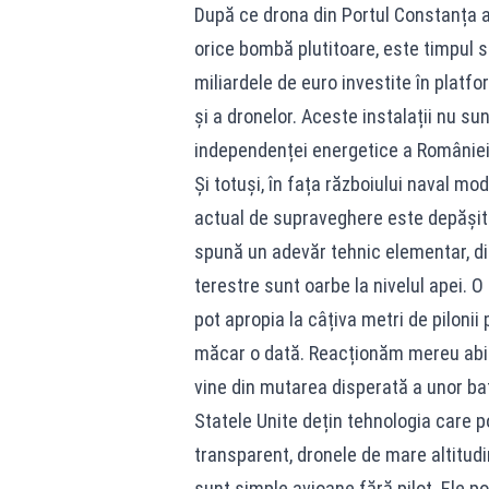
După ce drona din Portul Constanța a
orice bombă plutitoare, este timpul să
miliardele de euro investite în platf
și a dronelor. Aceste instalații nu sun
independenței energetice a României
Și totuși, în fața războiului naval mo
actual de supraveghere este depășit. 
spună un adevăr tehnic elementar, din
terestre sunt oarbe la nivelul apei.
pot apropia la câțiva metri de piloni
măcar o dată. Reacționăm mereu abia
vine din mutarea disperată a unor bate
Statele Unite dețin tehnologia care 
transparent, dronele de mare altitu
sunt simple avioane fără pilot. Ele po