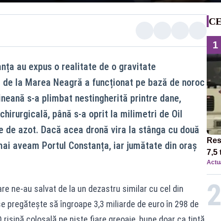
CE
1
nța au expus o realitate de o gravitate
t de la Marea Neagră a funcționat pe bază de noroc
ineană s-a plimbat nestingherită printre dane,
chirurgicală, până s-a oprit la milimetri de Oil
e de azot. Dacă acea dronă vira la stânga cu două
Res
mai aveam Portul Constanța, iar jumătate din oraș
7,5 
Actua
circ
12:0
e ne-au salvat de la un dezastru similar cu cel din
 se pregătește să îngroape 3,3 miliarde de euro în 298 de
 risipă colosală pe niște fiare greoaie, bune doar ca țintă