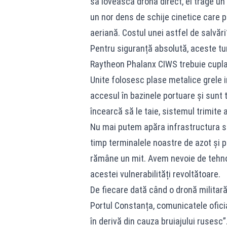
să lovească drona direct, el trage un
un nor dens de schije cinetice care 
aeriană. Costul unei astfel de salvări
Pentru siguranță absolută, aceste tu
Raytheon Phalanx CIWS trebuie cuplate 
Unite folosesc plase metalice grele i
accesul în bazinele portuare și sunt 
încearcă să le taie, sistemul trimit
Nu mai putem apăra infrastructura st
timp terminalele noastre de azot și p
rămâne un mit. Avem nevoie de tehno
acestei vulnerabilități revoltătoare.
De fiecare dată când o dronă militar
Portul Constanța, comunicatele ofici
în derivă din cauza bruiajului rusesc”