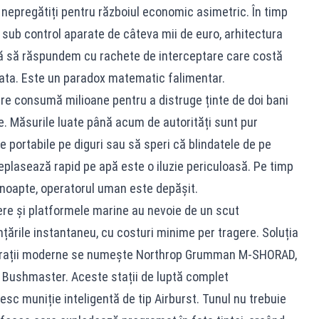
epregătiți pentru războiul economic asimetric. În timp
 sub control aparate de câteva mii de euro, arhitectura
igă să răspundem cu rachete de interceptare care costă
ata. Este un paradox matematic falimentar.
are consumă milioane pentru a distruge ținte de doi bani
e. Măsurile luate până acum de autorități sunt pur
e portabile pe diguri sau să speri că blindatele de pe
eplasează rapid pe apă este o iluzie periculoasă. Pe timp
noapte, operatorul uman este depășit.
ere și platformele marine au nevoie de un scut
țările instantaneu, cu costuri minime per tragere. Soluția
perații moderne se numește Northrop Grumman M-SHORAD,
Bushmaster. Aceste stații de luptă complet
sc muniție inteligentă de tip Airburst. Tunul nu trebuie