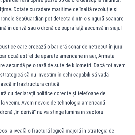
ălțime. Dotate cu radare maritime de înaltă rezoluție și
 dronele SeaGuardian pot detecta dintr-o singură scanare
nă în derivă sau o dronă de suprafață ascunsă în siajul
custice care creează o barieră sonar de netrecut în jurul
doar două astfel de aparate americane în aer, Armata
are secundă pe o rază de sute de kilometri. Dacă tot avem
 strategică să nu investim în ochi capabili să vadă
ească infrastructura critică.
ră cu declarații politice corecte și telefoane de
e la vecini. Avem nevoie de tehnologia americană
ronă „în derivă” nu va stinge lumina în sectorul
os la iveală o fractură logică majoră în strategia de