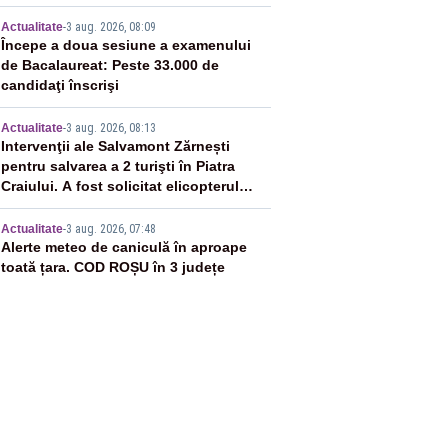
3
Actualitate
-
3 aug. 2026, 08:09
Începe a doua sesiune a examenului
de Bacalaureat: Peste 33.000 de
candidaţi înscrişi
4
Actualitate
-
3 aug. 2026, 08:13
Intervenţii ale Salvamont Zărnești
pentru salvarea a 2 turişti în Piatra
Craiului. A fost solicitat elicopterul
SMURD
5
Actualitate
-
3 aug. 2026, 07:48
Alerte meteo de caniculă în aproape
toată țara. COD ROȘU în 3 județe