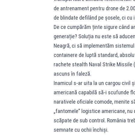
de antrenament pentru drone de 2.00
de blindate defilând pe șosele, ci cu i
De ce cumpărăm ținte sigure când a
generație? Soluția nu este să aducem
Neagră, ci să implementăm sistemul
containere de luptă standard, absolu
rachete stealth Naval Strike Missile 
ascuns în faleză.
Inamicul s-ar uita la un cargou civil ș
americană capabilă să-i scufunde flo
narativele oficiale comode, menite 
„fantomele” logistice americane, nu d
scăpate de sub control. România treb
semnate cu ochii închiși.