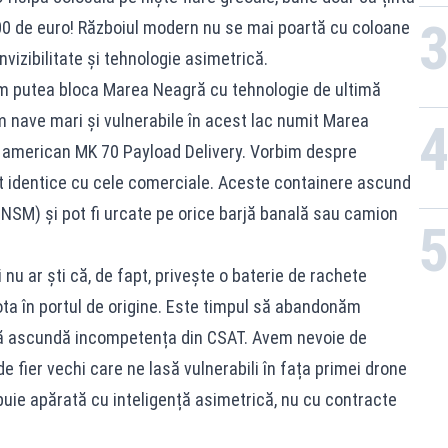
0 de euro! Războiul modern nu se mai poartă cu coloane
nvizibilitate și tehnologie asimetrică.
m putea bloca Marea Neagră cu tehnologie de ultimă
 nave mari și vulnerabile în acest lac numit Marea
 american MK 70 Payload Delivery. Vorbim despre
t identice cu cele comerciale. Aceste containere ascund
(NSM) și pot fi urcate pe orice barjă banală sau camion
i nu ar ști că, de fapt, privește o baterie de rachete
ta în portul de origine. Este timpul să abandonăm
să ascundă incompetența din CSAT. Avem nevoie de
e fier vechi care ne lasă vulnerabili în fața primei drone
uie apărată cu inteligență asimetrică, nu cu contracte