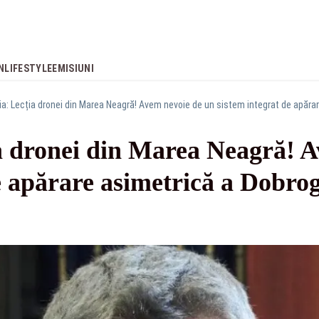
N
LIFESTYLE
EMISIUNI
ia dronei din Marea Neagră! 
e apărare asimetrică a Dobrog