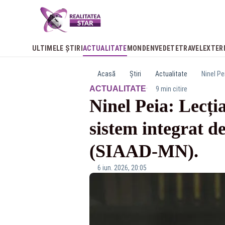
ULTIMELE ȘTIRI
ACTUALITATE
MONDEN
VEDETE
TRAVEL
EXTER
Acasă
Știri
Actualitate
·
ACTUALITATE
9 min citire
Ninel Peia: Lecț
sistem integrat d
(SIAAD-MN).
6 iun. 2026, 20:05