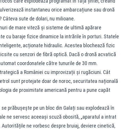
 focos care explodează programat în fața țintei, creând
pulverizează instantaneu orice ambarcațiune sau dronă
? Câteva sute de dolari, nu milioane.
nuri de mare viteză și sisteme de ultimă apărare
cu baraje fizice dinamice la intrările în porturi. Statele
nteligente, acționate hidraulic. Acestea blochează fizic
ticsite cu senzori de fibră optică. Dacă o dronă acvatică
e automat coordonatele către tunurile de 30 mm.
rategică a României cu improvizații și rugăciuni. Cât
etrol sunt protejate doar de noroc, securitatea națională
logia de proximitate americană pentru a pune capăt
ă se prăbușește pe un bloc din Galați sau explodează în
ale ne servesc aceeași scuză obosită, „aparatul a intrat
. Autoritățile ne vorbesc despre bruiaj, deviere cinetică,