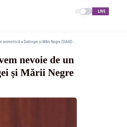
Schimba tema
LIVE
Ninel Peia: Lecția dronei din Marea Neagră! Avem nevoie de un sistem integrat de apărare asimetrică a Dobrogei și Mării Negre (SIAAD-MN).
Avem nevoie de un
ei și Mării Negre