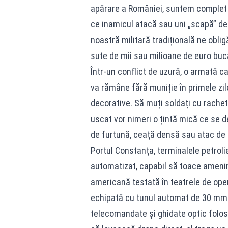
apărare a României, suntem complet n
ce inamicul atacă sau uni „scapă” de
noastră militară tradițională ne obl
sute de mii sau milioane de euro buc
Într-un conflict de uzură, o armată c
va rămâne fără muniție în primele zil
decorative. Să muți soldați cu rachet
uscat vor nimeri o țintă mică ce se d
de furtună, ceață densă sau atac de 
Portul Constanța, terminalele petroli
automatizat, capabil să toace amenin
americană testată în teatrele de o
echipată cu tunul automat de 30 mm 
telecomandate și ghidate optic folose