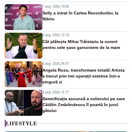
7 aug. 2026, 14:05
Selly a intrat în Cartea Recordurilor, la
Nibiru
6 aug. 2026, 13:16
Cât plătește Mihai Trăistariu la curent
pentru cele șase garsoniere de la mare
5 aug. 2026, 09:37
Angela Rusu, transformare totală! Artista
a trecut prin trei operații estetice într-o
singură zi
3 aug. 2026, 15:17
Semnificația ascunsă a colierului pe care
Cătălin Zmărăndescu îl poartă în jurul
gâtului
LIFESTYLE