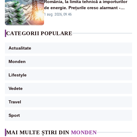
România, la limita tehnică a importurilor
de energie. Prețurile cresc alarmant -
Analiză Realitatea Plus
1 aug. 2026, 09:46
CATEGORII POPULARE
Actualitate
Monden
Lifestyle
Vedete
Travel
Sport
MAI MULTE ȘTIRI DIN
MONDEN