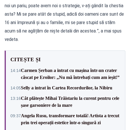
noi un pariu, poate avem noi o strategie, v-ați gândit la chestia
asta? Mi se pare atât de stupid, adică doi oameni care sunt de
16 ani împreună și au o familie, mi se pare stupid să stăm
acum să ne agățăm de niște detalii din acestea.”, a mai spus
vedeta.
CITEȘTE ȘI
Carmen Șerban a intrat cu mașina într-un crater
14:14
căscat pe Eroilor: „Nu mă întrebați cum am ieșit!”
Selly a intrat în Cartea Recordurilor, la Nibiru
14:05
Cât plătește Mihai Trăistariu la curent pentru cele
13:16
șase garsoniere de la mare
Angela Rusu, transformare totală! Artista a trecut
09:37
prin trei operații estetice într-o singură zi