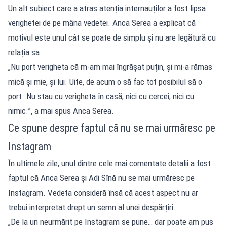
Un alt subiect care a atras atenția internauților a fost lipsa
verighetei de pe mâna vedetei. Anca Serea a explicat că
motivul este unul cât se poate de simplu și nu are legătură cu
relația sa.
„Nu port verigheta că m-am mai îngrășat puțin, și mi-a rămas
mică și mie, și lui. Uite, de acum o să fac tot posibilul să o
port. Nu stau cu verigheta în casă, nici cu cercei, nici cu
nimic.”, a mai spus Anca Serea.
Ce spune despre faptul că nu se mai urmăresc pe
Instagram
În ultimele zile, unul dintre cele mai comentate detalii a fost
faptul că Anca Serea și Adi Sînă nu se mai urmăresc pe
Instagram. Vedeta consideră însă că acest aspect nu ar
trebui interpretat drept un semn al unei despărțiri.
„De la un neurmărit pe Instagram se pune… dar poate am pus