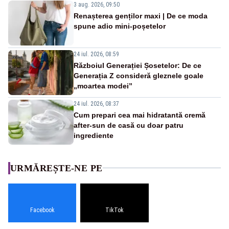
3 aug. 2026, 09:50
Renașterea genților maxi | De ce moda
spune adio mini-poșetelor
24 iul. 2026, 08:59
Războiul Generației Șosetelor: De ce
Generația Z consideră gleznele goale
„moartea modei”
24 iul. 2026, 08:37
Cum prepari cea mai hidratantă cremă
after-sun de casă cu doar patru
ingrediente
URMĂREȘTE-NE PE
Facebook
TikTok