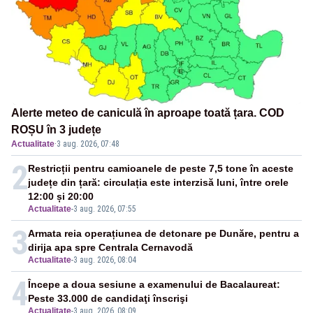
Alerte meteo de caniculă în aproape toată țara. COD
ROȘU în 3 județe
Actualitate
·
3 aug. 2026, 07:48
2
Restricții pentru camioanele de peste 7,5 tone în aceste
județe din țară: circulația este interzisă luni, între orele
12:00 și 20:00
Actualitate
-
3 aug. 2026, 07:55
3
Armata reia operațiunea de detonare pe Dunăre, pentru a
dirija apa spre Centrala Cernavodă
Actualitate
-
3 aug. 2026, 08:04
4
Începe a doua sesiune a examenului de Bacalaureat:
Peste 33.000 de candidaţi înscrişi
Actualitate
-
3 aug. 2026, 08:09