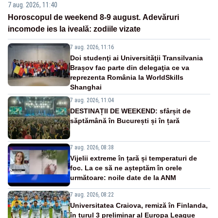
7 aug. 2026, 11:40
Horoscopul de weekend 8-9 august. Adevăruri
incomode ies la iveală: zodiile vizate
7 aug. 2026, 11:16
Doi studenţi ai Universităţii Transilvania
Brașov fac parte din delegaţia ce va
reprezenta România la WorldSkills
Shanghai
7 aug. 2026, 11:04
DESTINAȚII DE WEEKEND: sfârșit de
săptămână în București și în țară
7 aug. 2026, 08:38
Vijelii extreme în țară și temperaturi de
foc. La ce să ne așteptăm în orele
următoare: noile date de la ANM
7 aug. 2026, 08:22
Universitatea Craiova, remiză în Finlanda,
în turul 3 preliminar al Europa League