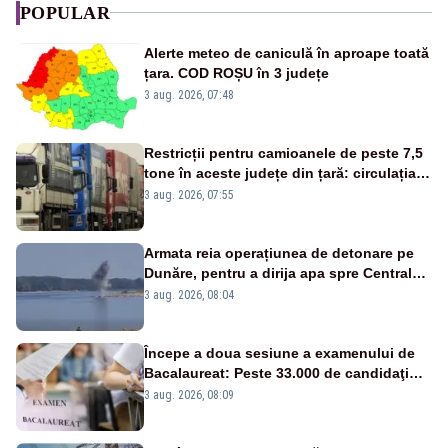
POPULAR
Alerte meteo de caniculă în aproape toată
țara. COD ROȘU în 3 județe
3 aug. 2026, 07:48
Restricții pentru camioanele de peste 7,5
tone în aceste județe din țară: circulația
este interzisă luni, între orele 12:00 și
3 aug. 2026, 07:55
20:00
Armata reia operațiunea de detonare pe
Dunăre, pentru a dirija apa spre Centrala
Cernavodă
3 aug. 2026, 08:04
Începe a doua sesiune a examenului de
Bacalaureat: Peste 33.000 de candidaţi
înscrişi
3 aug. 2026, 08:09