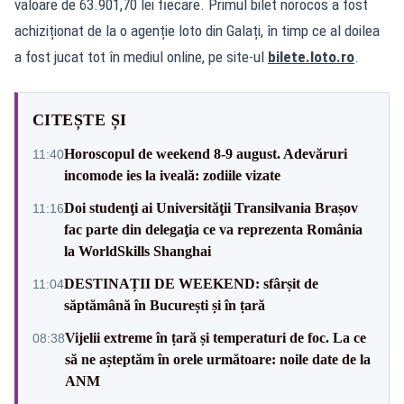
valoare de 63.901,70 lei fiecare. Primul bilet norocos a fost
achiziționat de la o agenție loto din Galați, în timp ce al doilea
a fost jucat tot în mediul online, pe site-ul
bilete.loto.ro
.
CITEȘTE ȘI
Horoscopul de weekend 8-9 august. Adevăruri
11:40
incomode ies la iveală: zodiile vizate
Doi studenţi ai Universităţii Transilvania Brașov
11:16
fac parte din delegaţia ce va reprezenta România
la WorldSkills Shanghai
DESTINAȚII DE WEEKEND: sfârșit de
11:04
săptămână în București și în țară
Vijelii extreme în țară și temperaturi de foc. La ce
08:38
să ne așteptăm în orele următoare: noile date de la
ANM