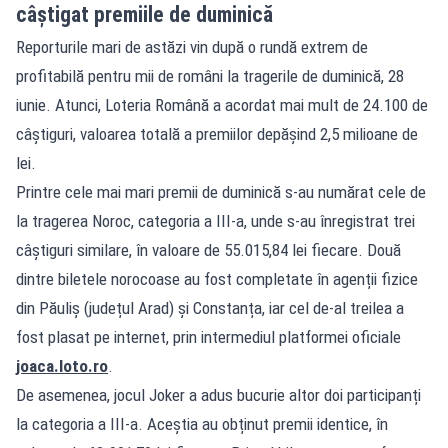
câștigat premiile de duminică
Reporturile mari de astăzi vin după o rundă extrem de
profitabilă pentru mii de români la tragerile de duminică, 28
iunie. Atunci, Loteria Română a acordat mai mult de 24.100 de
câștiguri, valoarea totală a premiilor depășind 2,5 milioane de
lei.
Printre cele mai mari premii de duminică s-au numărat cele de
la tragerea Noroc, categoria a III-a, unde s-au înregistrat trei
câștiguri similare, în valoare de 55.015,84 lei fiecare. Două
dintre biletele norocoase au fost completate în agenții fizice
din Păuliș (județul Arad) și Constanța, iar cel de-al treilea a
fost plasat pe internet, prin intermediul platformei oficiale
joaca.loto.ro
.
De asemenea, jocul Joker a adus bucurie altor doi participanți
la categoria a III-a. Aceștia au obținut premii identice, în