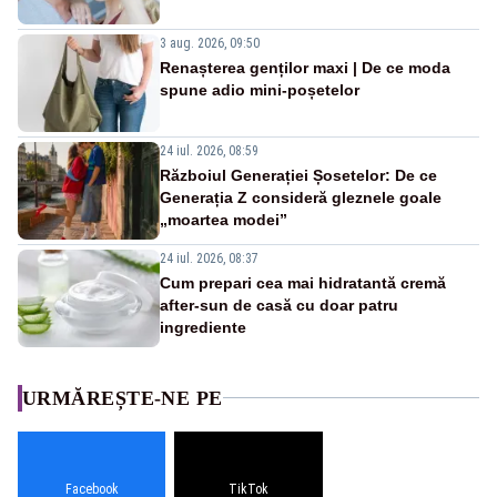
3 aug. 2026, 09:50
Renașterea genților maxi | De ce moda
spune adio mini-poșetelor
24 iul. 2026, 08:59
Războiul Generației Șosetelor: De ce
Generația Z consideră gleznele goale
„moartea modei”
24 iul. 2026, 08:37
Cum prepari cea mai hidratantă cremă
after-sun de casă cu doar patru
ingrediente
URMĂREȘTE-NE PE
Facebook
TikTok