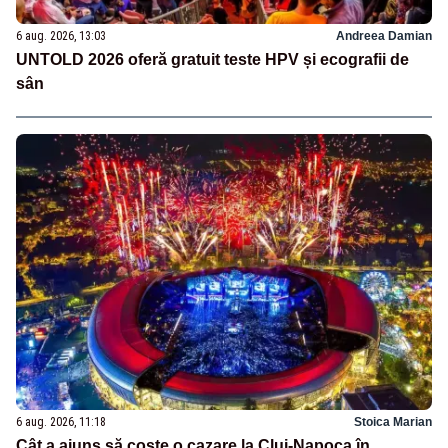
6 aug. 2026, 13:03
Andreea Damian
UNTOLD 2026 oferă gratuit teste HPV și ecografii de
sân
6 aug. 2026, 11:18
Stoica Marian
Cât a ajuns să coste o cazare la Cluj-Napoca în