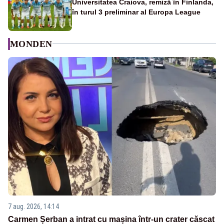
Universitatea Craiova, remiză în Finlanda,
în turul 3 preliminar al Europa League
MONDEN
7 aug. 2026, 14:14
Carmen Șerban a intrat cu mașina într-un crater căscat