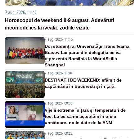
7 aug. 2026, 11:40
Horoscopul de weekend 8-9 august. Adevăruri
incomode ies la iveală: zodiile vizate
7 aug. 2026, 11:16
Doi studenţi ai Universităţii Transilvania
Brașov fac parte din delegaţia ce va
reprezenta România la WorldSkills
Shanghai
7 aug. 2026, 11:04
DESTINAȚII DE WEEKEND: sfârșit de
săptămână în București și în țară
7 aug. 2026, 08:38
Vijelii extreme în țară și temperaturi de
foc. La ce să ne așteptăm în orele
următoare: noile date de la ANM
7 aug. 2026, 08:22