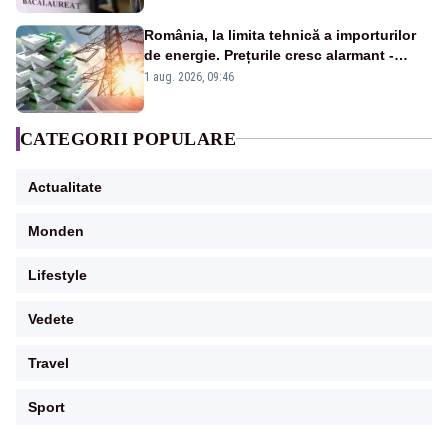
România, la limita tehnică a importurilor
de energie. Prețurile cresc alarmant -
Analiză Realitatea Plus
1 aug. 2026, 09:46
CATEGORII POPULARE
Actualitate
Monden
Lifestyle
Vedete
Travel
Sport