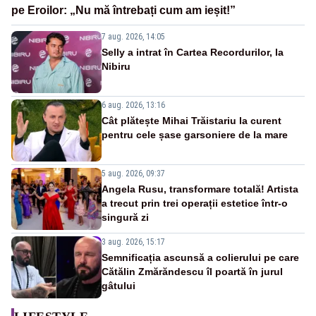
pe Eroilor: „Nu mă întrebați cum am ieșit!”
7 aug. 2026, 14:05
Selly a intrat în Cartea Recordurilor, la
Nibiru
6 aug. 2026, 13:16
Cât plătește Mihai Trăistariu la curent
pentru cele șase garsoniere de la mare
5 aug. 2026, 09:37
Angela Rusu, transformare totală! Artista
a trecut prin trei operații estetice într-o
singură zi
3 aug. 2026, 15:17
Semnificația ascunsă a colierului pe care
Cătălin Zmărăndescu îl poartă în jurul
gâtului