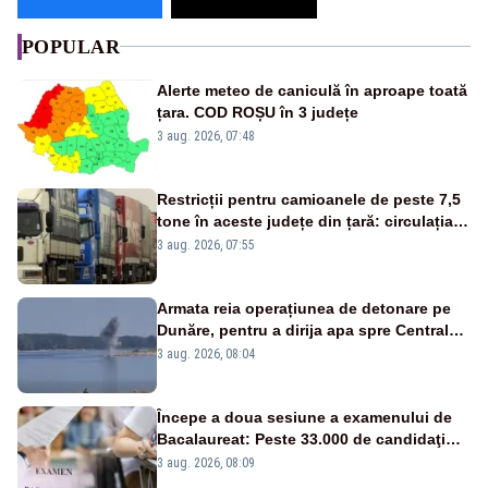
POPULAR
Alerte meteo de caniculă în aproape toată
țara. COD ROȘU în 3 județe
3 aug. 2026, 07:48
Restricții pentru camioanele de peste 7,5
tone în aceste județe din țară: circulația
este interzisă luni, între orele 12:00 și
3 aug. 2026, 07:55
20:00
Armata reia operațiunea de detonare pe
Dunăre, pentru a dirija apa spre Centrala
Cernavodă
3 aug. 2026, 08:04
Începe a doua sesiune a examenului de
Bacalaureat: Peste 33.000 de candidaţi
înscrişi
3 aug. 2026, 08:09