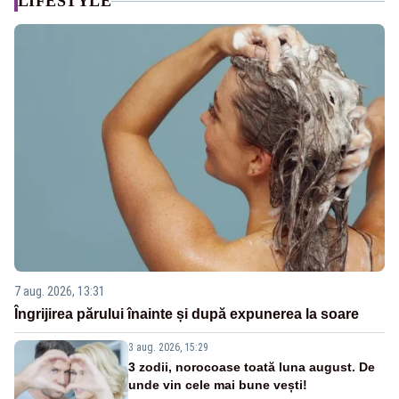
LIFESTYLE
7 aug. 2026, 13:31
Îngrijirea părului înainte și după expunerea la soare
3 aug. 2026, 15:29
3 zodii, norocoase toată luna august. De
unde vin cele mai bune vești!