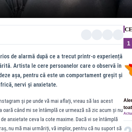
CE
1
erios de alarmă după ce a trecut printr-o experiență
mărită. Artista le cere persoanelor care o observă în
edeze așa, pentru că este un comportament greșit și
 frică, nervi și anxietate.
Instagram și pe unde vă mai aflați, vreau să las acest
Ale
toa
ta oară când mi se întâmplă ce urmează să zic acum și nu
Actua
și de anxietate ceva la cote maxime. Dacă vi se întâmplă
raș, nu mă mai urmăriți, vă implor, pentru că nu suport să