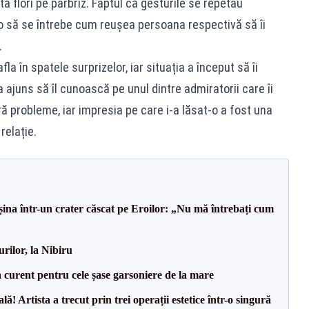
ă flori pe parbriz. Faptul că gesturile se repetau
t-o să se întrebe cum reușea persoana respectivă să îi
.
fla în spatele surprizelor, iar situația a început să îi
a ajuns să îl cunoască pe unul dintre admiratorii care îi
ără probleme, iar impresia pe care i-a lăsat-o a fost una
relație.
na într-un crater căscat pe Eroilor: „Nu mă întrebați cum
rilor, la Nibiru
a curent pentru cele șase garsoniere de la mare
! Artista a trecut prin trei operații estetice într-o singură