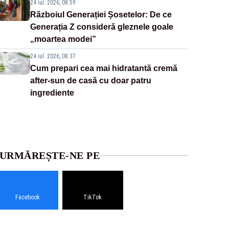
24 iul. 2026, 08:59
Războiul Generației Șosetelor: De ce
Generația Z consideră gleznele goale
„moartea modei”
24 iul. 2026, 08:37
Cum prepari cea mai hidratantă cremă
after-sun de casă cu doar patru
ingrediente
URMĂREȘTE-NE PE
Facebook
TikTok