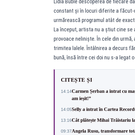
Lidia Buble descoperea de fiecare dat
constant și în locuri diferite a făcu
urmărească programul atât de exact
La început, artista nu a știut cine se a
provoace neliniște. În cele din urmă, 
trimitea lalele. Întâlnirea a decurs f
bună, însă între cei doi nu s-a legat o 
CITEȘTE ȘI
Carmen Șerban a intrat cu mași
14:14
am ieșit!”
Selly a intrat în Cartea Recordu
14:05
Cât plătește Mihai Trăistariu l
13:16
Angela Rusu, transformare totală
09:37