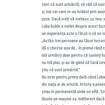
simt că sunt urmărită, să văd că sunt
și toți cei care m-au întâlnit prin an
poze. Dacă vreți să vorbesc cu tine, 
Lidia Buble a vorbit despre acest lucr
iar experiența asta a făcut-o să se 
„Astăzi trei persoane au făcut lucruril
dă o chestie așa de… În primul rând c
mă urmăriți doar pentru că sunteți h
nu mă plac și au de gând să facă ceva
știu că sunt urmărită.”
Nu este pentru prima dată când Lidia
din viața ei de artistă. Artista a pov
știau în permanență unde se află. Tot
lăsate pe mașina sa. Indiferent dacă pl