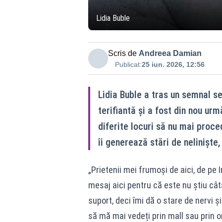
Lidia Buble
Scris de
Andreea Damian
Publicat:
25 iun. 2026, 12:56
Lidia Buble a tras un semnal s
terifiantă și a fost din nou ur
diferite locuri să nu mai proc
îi generează stări de neliniște,
„Prietenii mei frumoși de aici, de pe 
mesaj aici pentru că este nu știu câ
suport, deci îmi dă o stare de nervi 
să mă mai vedeți prin mall sau prin o