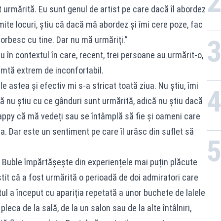
 urmărită. Eu sunt genul de artist pe care dacă îl abordez
umite locuri, știu că dacă mă abordez și îmi cere poze, fac
vorbesc cu tine. Dar nu mă urmăriți.”
u în contextul în care, recent, trei persoane au urmărit-o,
simtă extrem de inconfortabil.
e astea și efectiv mi s-a stricat toată ziua. Nu știu, îmi
ă nu știu cu ce gânduri sunt urmărită, adică nu știu dacă
appy că mă vedeți sau se întâmplă să fie și oameni care
. Dar este un sentiment pe care îl urăsc din suflet să
 Buble împărtășește din experiențele mai puțin plăcute
estit că a fost urmărită o perioadă de doi admiratori care
ul a început cu apariția repetată a unor buchete de lalele
eca de la sală, de la un salon sau de la alte întâlniri,