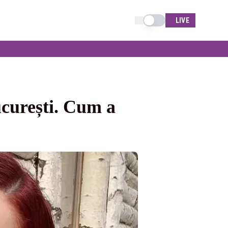
Schimba tema
LIVE
ucurești. Cum a