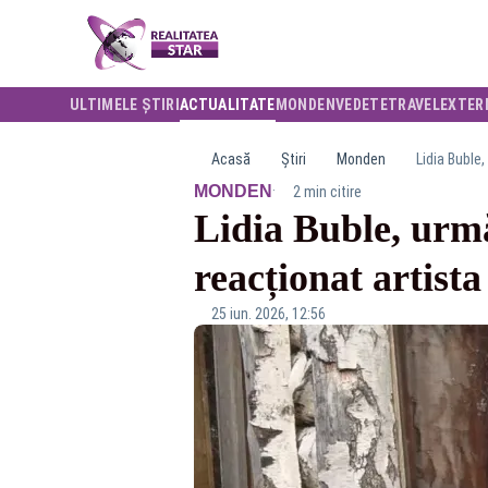
ULTIMELE ȘTIRI
ACTUALITATE
MONDEN
VEDETE
TRAVEL
EXTER
Acasă
Știri
Monden
Lidia Buble,
·
MONDEN
2 min citire
Lidia Buble, urmă
reacționat artista
25 iun. 2026, 12:56