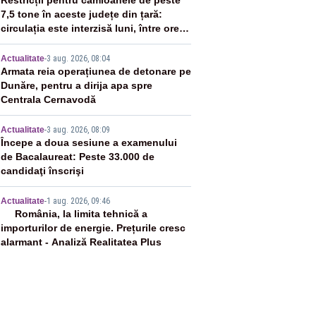
2
Restricții pentru camioanele de peste
7,5 tone în aceste județe din țară:
circulația este interzisă luni, între orele
12:00 și 20:00
3
Actualitate
-
3 aug. 2026, 08:04
Armata reia operațiunea de detonare pe
Dunăre, pentru a dirija apa spre
Centrala Cernavodă
4
Actualitate
-
3 aug. 2026, 08:09
Începe a doua sesiune a examenului
de Bacalaureat: Peste 33.000 de
candidaţi înscrişi
5
Actualitate
-
1 aug. 2026, 09:46
România, la limita tehnică a
importurilor de energie. Prețurile cresc
alarmant - Analiză Realitatea Plus