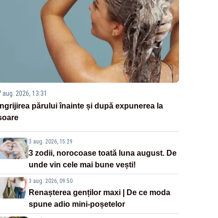
7 aug. 2026, 13:31
Îngrijirea părului înainte și după expunerea la
soare
3 aug. 2026, 15:29
3 zodii, norocoase toată luna august. De
unde vin cele mai bune vești!
3 aug. 2026, 09:50
Renașterea genților maxi | De ce moda
spune adio mini-poșetelor