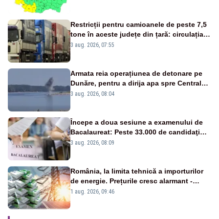
Restricții pentru camioanele de peste 7,5
tone în aceste județe din țară: circulația
este interzisă luni, între orele 12:00 și
3 aug. 2026, 07:55
20:00
Armata reia operațiunea de detonare pe
Dunăre, pentru a dirija apa spre Centrala
Cernavodă
3 aug. 2026, 08:04
Începe a doua sesiune a examenului de
Bacalaureat: Peste 33.000 de candidaţi
înscrişi
3 aug. 2026, 08:09
România, la limita tehnică a importurilor
de energie. Prețurile cresc alarmant -
Analiză Realitatea Plus
1 aug. 2026, 09:46