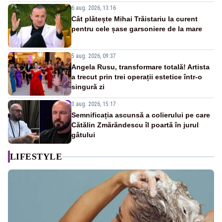
6 aug. 2026, 13:16
Cât plătește Mihai Trăistariu la curent
pentru cele șase garsoniere de la mare
5 aug. 2026, 09:37
Angela Rusu, transformare totală! Artista
a trecut prin trei operații estetice într-o
singură zi
3 aug. 2026, 15:17
Semnificația ascunsă a colierului pe care
Cătălin Zmărăndescu îl poartă în jurul
gâtului
LIFESTYLE