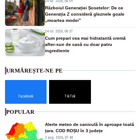
24 iul. 2026, 08:59
Războiul Generației Șosetelor: De ce
Generația Z consideră gleznele goale
„moartea modei”
24 iul. 2026, 08:37
Cum prepari cea mai hidratantă cremă
after-sun de casă cu doar patru
ingrediente
URMĂREȘTE-NE PE
Facebook
TikTok
POPULAR
Alerte meteo de caniculă în aproape toată
țara. COD ROȘU în 3 județe
3 aug. 2026, 07:48