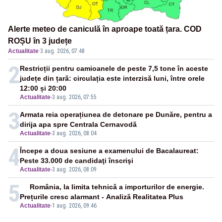
Alerte meteo de caniculă în aproape toată țara. COD
ROȘU în 3 județe
Actualitate
·
3 aug. 2026, 07:48
2
Restricții pentru camioanele de peste 7,5 tone în aceste
județe din țară: circulația este interzisă luni, între orele
12:00 și 20:00
Actualitate
-
3 aug. 2026, 07:55
3
Armata reia operațiunea de detonare pe Dunăre, pentru a
dirija apa spre Centrala Cernavodă
Actualitate
-
3 aug. 2026, 08:04
4
Începe a doua sesiune a examenului de Bacalaureat:
Peste 33.000 de candidaţi înscrişi
Actualitate
-
3 aug. 2026, 08:09
5
România, la limita tehnică a importurilor de energie.
Prețurile cresc alarmant - Analiză Realitatea Plus
Actualitate
-
1 aug. 2026, 09:46