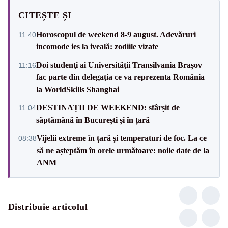
CITEȘTE ȘI
Horoscopul de weekend 8-9 august. Adevăruri
11:40
incomode ies la iveală: zodiile vizate
Doi studenţi ai Universităţii Transilvania Brașov
11:16
fac parte din delegaţia ce va reprezenta România
la WorldSkills Shanghai
DESTINAȚII DE WEEKEND: sfârșit de
11:04
săptămână în București și în țară
Vijelii extreme în țară și temperaturi de foc. La ce
08:38
să ne așteptăm în orele următoare: noile date de la
ANM
Distribuie articolul