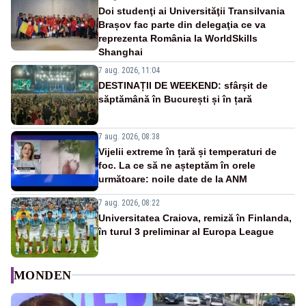
Doi studenţi ai Universităţii Transilvania
Brașov fac parte din delegaţia ce va
reprezenta România la WorldSkills
Shanghai
7 aug. 2026, 11:04
DESTINAȚII DE WEEKEND: sfârșit de
săptămână în București și în țară
7 aug. 2026, 08:38
Vijelii extreme în țară și temperaturi de
foc. La ce să ne așteptăm în orele
următoare: noile date de la ANM
7 aug. 2026, 08:22
Universitatea Craiova, remiză în Finlanda,
în turul 3 preliminar al Europa League
MONDEN